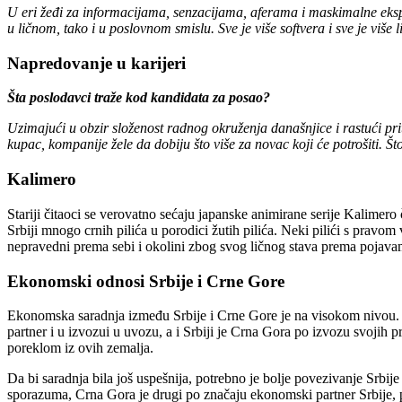
U eri žeđi za informacijama, senzacijama, aferama i maskimalne eksplo
u ličnom, tako i u poslovnom smislu. Sve je više softvera i sve je viš
Napredovanje u karijeri
Šta poslodavci traže kod kandidata za posao?
Uzimajući u obzir složenost radnog okruženja današnjice i rastući pri
kupac, kompanije žele da dobiju što više za novac koji će potrošiti. Št
Kalimero
Stariji čitaoci se verovatno sećaju japanske animirane serije Kalimero č
Srbiji mnogo crnih pilića u porodici žutih pilića. Neki pilići s prav
nepravedni prema sebi i okolini zbog svog ličnog stava prema pojav
Ekonomski odnosi Srbije i Crne Gore
Ekonomska saradnja izme
đ
u Srbije i Crne Gore je na visokom nivou. P
partner i u izvozu
i u uvozu, a
i
Srbiji je Crna Gora po izvozu svojih 
poreklom iz ovih zemalja.
Da bi saradnja bila još uspešnija, potrebno je bolje povezivanje Srbije
sporazuma, Crna Gora je drugi po značaju ekonomski partner Srbije,