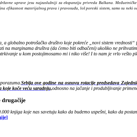
t državne uprave jesu najzaslužniji za ekspanziju privreda Balkana. Međuetničke
jna efikasnost materijalnog prava i pravosuđa, loš poreski sistem, samo su neki o
a globalno potrošačko društvo koje pokreće „novi sistem vrednosti“ fa
stati na marginama društva (da ćemo biti odbačeni) ukoliko ne prihvati
trkivanje u kom postojimosamo mi i niko više! I to nam je vrlo vešto 
sporazuma.
Srbija ove godine na osnovu rotacije predsedava Zaje
a koje koče veću saradnju,
odnosno na jačanje i produbljivanje prim
 drugačije
.000 knjiga koje nas savetuju kako da budemo uspešni, kako da postane
ije]