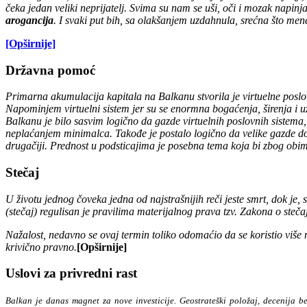
čeka jedan veliki neprijatelj. Svima su nam se uši, oči i mozak napi
arogancija
. I svaki put bih, sa olakšanjem uzdahnula, srećna što mene
[Opširnije]
Državna pomoć
Primarna akumulacija kapitala na Balkanu stvorila je virtuelne poslov
Napominjem
virtuelni sistem jer su se enormna
bogaćenja, širenja i 
Balkanu je
bilo sasvim
logično da gazde virtuelnih poslovnih sistema
ne
plaćanjem minimalca. Takođe je postalo logično da velike gazde do
drugačiji. Prednost u
podsticajima
je posebna tema koja bi zbog obim
Stečaj
U životu jednog čoveka jedna od najstrašnijih reči jeste smrt, dok je
(stečaj) regulisan je pravilima materijalnog prava tzv. Zakona o steča
Nažalost, nedavno se ovaj termin toliko odomaćio da se koristio više ne
krivično pravno.
[Opširnije]
Uslovi za privredni rast
Balkan je danas magnet za nove investicije. Geostrateški položaj, decenija be