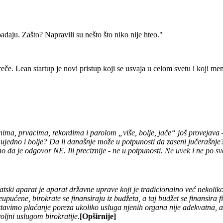
adaju. Zašto? Napravili su nešto što niko nije hteo."
e. Lean startup je novi pristup koji se usvaja u celom svetu i koji menj
a, prvacima, rekordima i parolom „više, bolje, jače“ još provejava – 
o ujedno i bolje? Da li današnje može u potpunosti da zaseni jučerašnj
 da je odgovor NE. Ili preciznije - ne u potpunosti. Ne uvek i ne po s
ski aparat je aparat državne uprave koji je tradicionalno već nekoliko 
pućene, birokrate se finansiraju iz budžeta, a taj budžet se finansir
vimo plaćanje poreza ukoliko usluga njenih organa nije adekvatna, a 
oljni uslugom birokratije.
[Opširnije]