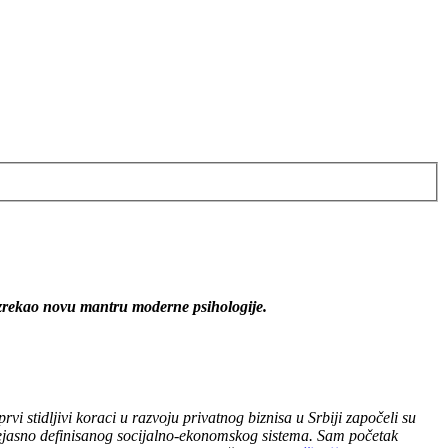
, izrekao novu mantru moderne psihologije.
i stidljivi koraci u razvoju privatnog biznisa u Srbiji započeli su
nejasno definisanog socijalno-ekonomskog sistema. Sam početak