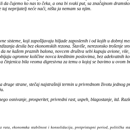
njali da čujemo ko nas to čeka, a ona bi svaki put, sa značajnom dram
 taj neprijatelj neće naći, ništa ja nemam sa njim.
ne sisteme, koji zapošljavaju hiljade zaposlenih i od kojih u dobroj me
uzdizanja
desila bez ekonomskih rezona. Štaviše,
nerezonsko trošenje sre
, da ne
kažem praznih balona, novcem društva sebi
kupuju avione, vile,
bijaju ogromne količine novca kreditnim poslovima, bez adekvatnih kola
a činjenica bila veoma digresivna za temu o kojoj se bavimo u
ovom br
, sa druge strane, stečaj najstrašniji termin u privrednom životu jedno
ju.
go osnivanje, prosperitet, privredni rast, uspeh, blagostanje, itd. Razlo
z rata, ekonomska stabilnost i konsolidacija, pretpristupni period, politička s