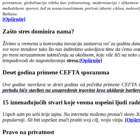
povezanost, globalizacija tržišta kao jedinstvenog, modernizacija i efikasnos
međudržavni sporovi, žeđ za senzacionalizmom, prečesti izborni ciklusi, nedovol
Balkanu.
[Opširnije]
Zašto stres dominira nama?
Živimo u vremenu u komsvaka inovacija zastareva već za godinu dana, 
sve nove trendove tako što nas indirektno uslovljava time da ćemo o
po meni nerazumnom takmičenju sa okolinom, koje više liči na neko u
tempadovodi do nagomilavanja
stresa.
[Opširnije]
Deset godina primene CEFTA sporazuma
Ove godine navršava se deset godina od početka primene CEFTA 
periodu biće stavljen na unapređenje trgovine kroz ukidanje barijer
15 iznenađujućih stvari koje veoma uspešni ljudi rade
Uspeh sam po sebi krije tajnu. Na internetu možemo pronaći skoro 30
popularniji. Ali biti uspešan znači pratiti svoj cilj, svoju viziju.
[Opširn
Pravo na privatnost