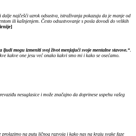
dalje najčešći uzrok odsustva, istraživanja pokazuju da je manje od
ntom ili kašnjenjem. Često odsustvovanje s posla dovodi do velikih
irnije]
 ljudi mogu izmeniti svoj život menjajući svoje mentalne stavove.“
.
akve kakve one jesu već onako kakvi smo mi i kako se osećamo.
prevaziđu nesuglasice i može značajno da doprinese uspehu vašeg
e prolazimo na putu ličnog razvoja i kako nas na kraju svake faze