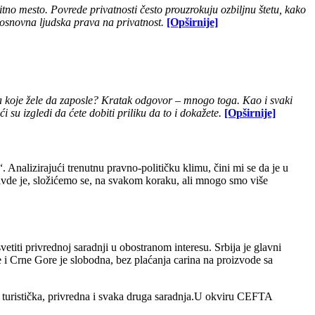
tno mesto. Povrede privatnosti često prouzrokuju ozbiljnu štetu, kako
u osnovna ljudska prava na privatnost.
[Opširnije]
ata koje žele da zaposle? Kratak odgovor ‒ mnogo toga. Kao i svaki
 su izgledi da ćete dobiti priliku da to i dokažete.
[Opširnije]
“. Analizirajući trenutnu pravno-političku klimu, čini mi se da je u
pravde je, složićemo se, na svakom koraku, ali mnogo smo više
vetiti privrednoj saradnji u obostranom interesu. Srbija je glavni
e i
Crne Gore
je slobodna, bez plaćanja carina na proizvode sa
turistička, privredna i svaka druga saradnja.
U okviru CEFTA