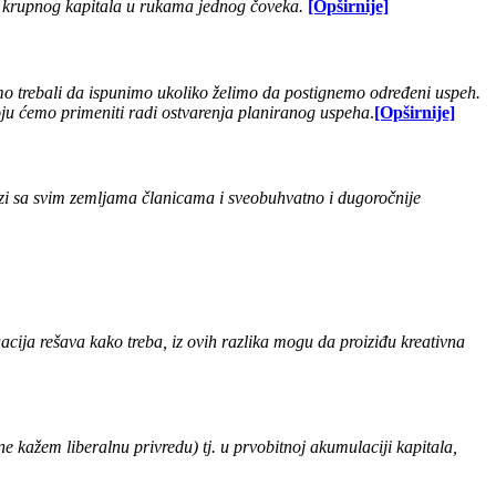
nja krupnog kapitala u rukama jednog čoveka.
[Opširnije]
smo trebali da ispunimo ukoliko želimo da postignemo određeni uspeh.
 koju ćemo primeniti radi ostvarenja planiranog uspeha
.
[Opširnije]
i sa svim zemljama članicama i sveobuhvatno i dugoročnije
uacija rešava kako treba, iz ovih razlika mogu da proiziđu kreativna
e kažem liberalnu privredu) tj. u prvobitnoj akumulaciji kapitala,