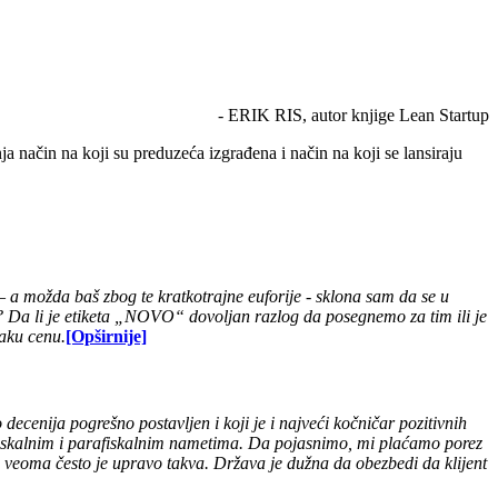
- ERIK RIS, autor knjige Lean Startup
a način na koji su preduzeća izgrađena i način na koji se lansiraju
a možda baš zbog te kratkotrajne euforije - sklona sam da se u
e? Da li je etiketa „NOVO“ dovoljan razlog da posegnemo za tim ili je
vaku cenu.
[Opširnije]
decenija pogrešno postavljen i koji je i najveći kočničar pozitivnih
a fiskalnim i parafiskalnim nametima. Da pojasnimo, mi plaćamo porez
veoma često je upravo takva. Država je dužna da obezbedi da klijent