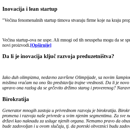
Inovacija i lean startup
"Većina fenomenalnih startup timova stvaraju firme koje na kraju prop
Većina startup-ova ne uspe. Ali mnogi od tih neuspeha mogu da se spreč
novi proizvodi.
[Opširnije]
Da li je inovacija ključ razvoja preduzetništva?
Iako duh olimpizma, nedavno završene Olimpijade, sa novim šampionim
mislima vraćam na ono što predstavlja trajne vrednosti. Da li je nov
upravo ona razlog da se grčevito držimo starog i proverenog? Naravno
Birokratija
Generator mnogih zastoja u privrednom razvoju je birokratija. Birokrat
promena i razvoja naše privrede u svim njenim segmentima. Za sve neu
državi kao naknadu za usluge njenih organa. Nemamo pravo da obusta
bude zadovoljan i u ovom slučaju, tj. da poreski obveznici budu zadov