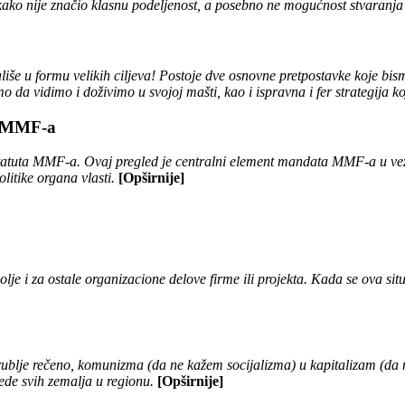
svakako nije značio klasnu podeljenost, a posebno ne mogućnost stvara
ališe u formu velikih ciljeva! Postoje dve osnovne pretpostavke koje bi
mo da vidimo i doživimo u svojoj mašti, kao i ispravna i fer strategija
i MMF-a
Statuta MMF-a. Ovaj pregled je centralni element mandata MMF-a u vez
itike organa vlasti.
[Opširnije]
lje i za ostale organizacione delove firme ili projekta. Kada se ova sit
grublje rečeno, komunizma (da ne kažem socijalizma) u kapitalizam (da n
rede svih zemalja u regionu.
[Opširnije]