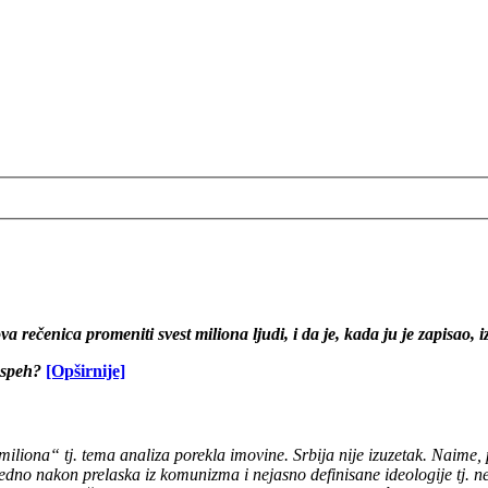
a rečenica promeniti svest miliona ljudi, i da je, kada ju je zapisao
 uspeh?
[Opširnije]
ona“ tj. tema analiza porekla imovine. Srbija nije izuzetak. Naime, prv
dno nakon prelaska iz komunizma i nejasno definisane ideologije tj. 