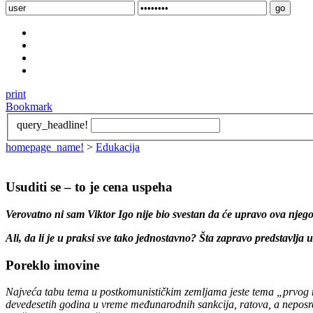
print
Bookmark
query_headline!
homepage_name!
>
Edukacija
Usuditi se – to je cena uspeha
Verovatno ni sam Viktor Igo nije bio svestan da će upravo ova njegov
Ali, da li je u praksi sve tako jednostavno? Šta zapravo predstavlja
Poreklo imovine
Najveća tabu tema u postkomunističkim zemljama jeste tema „prvog mili
devedesetih godina u vreme međunarodnih sankcija, ratova, a neposre