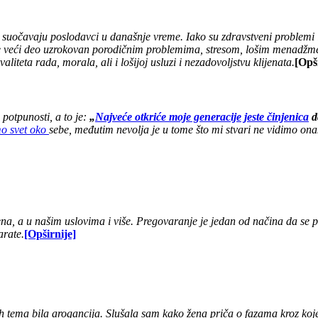
suočavaju poslodavci u današnje vreme. Iako su zdravstveni problemi i 
 je veći deo uzrokovan porodičnim problemima, stresom, lošim menadžme
iteta rada, morala, ali i lošijoj usluzi i nezadovoljstvu klijenata.
[Opš
potpunosti, a to je:
„
Najveće otkriće moje generacije jeste činjenica
da
o svet oko
sebe, međutim nevolja je u tome što mi stvari ne vidimo on
, a u našim uslovima i više. Pregovaranje je jedan od načina da se 
arate.
[Opširnije]
)h tema bila arogancija. Slušala sam kako žena priča o fazama kroz koj