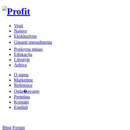
Vesti
Najave
Ekskluzivno
Giganti menadmenta
Poslovna misao
Edukacija
Lifestyle
Arhiva
O nama
Marketing
Reference
Ogla�avanje
Pretplata
Kontakt
English
Blog
Forum