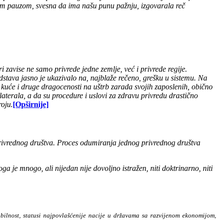
skom pauzom, svesna da ima našu punu pažnju, izgovarala reč
ri zavise ne samo privrede jedne zemlje,
već i privrede regije.
dstava jasno je ukazivalo na, najblaže rečeno, grešku u sistemu. Na
 kuće
i druge dragocenosti na uštrb zarada svojih zaposlenih
, obično
terala, a da su procedure i uslovi za zdravu privredu drastično
oju.
[Opširnije]
g privrednog društva. Proces odumiranja jednog privrednog društva
ga je mnogo, ali nijedan nije dovoljno istražen, niti doktrinarno, niti
tabilnost, statusi najpovlašćenije nacije u državama sa razvijenom ekonomijom,