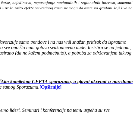
 čarke, nejedinstvo, nepostojanje nacionalnih i regionalnih interesa, sumanuti
d uzroka zašto efekte privrednog rasta ne mogu da osete svi građani koji žive na
vorizuje samo trendove i na nas vrši snažan pritisak da ispratimo
mo sve ono što nam gotovo svakodnevno nude. Insistira se na jednom,
plasirano (da ne kažem podmetnuto), a potreba za održavanjem takvog
dničkim komitetom CEFTA sporazuma, a glavni akcenat u narednom
ene samog Sporazuma.
[Opširnije]
mo lideri. Seminari i konferencije na temu uspeha su sve