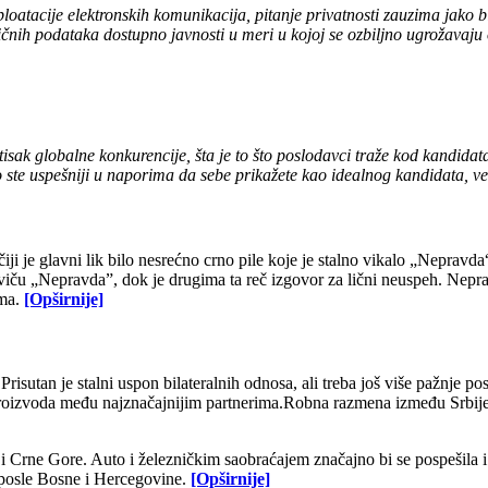
atacije elektronskih komunikacija, pitanje privatnosti zauzima jako bi
e ličnih podataka dostupno javnosti u meri u kojoj se ozbiljno ugrožavaj
tisak globalne konkurencije, šta je to što poslodavci traže kod kandid
o ste uspešniji u naporima da sebe prikažete kao idealnog kandidata, veći
iji je glavni lik bilo nesrećno crno pile koje je stalno vikalo „Nepravda
om viču „Nepravda”, dok je drugima ta reč izgovor za lični neuspeh. Ne
ama
.
[Opširnije]
risutan je stalni uspon bilateralnih odnosa, ali treba još više pažnje pos
proizvoda me
đ
u najznačajnijim
partnerima
.
Robna razmena između Srbij
 i Crne Gore. Auto i železničkim saobraćajem značajno bi se pospešila i 
 posle Bosne i Hercegovine.
[Opširnije]