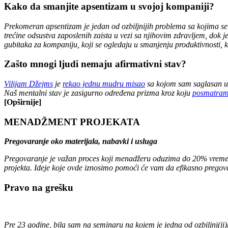
Kako da smanjite apsentizam u svojoj kompaniji?
Prekomeran apsentizam je jedan od ozbiljnijih problema sa kojima se 
trećine odsustva zaposlenih zaista u vezi sa njihovim zdravljem, dok
gubitaka za kompaniju, koji se ogledaju u smanjenju produktivnosti, kval
Zašto mnogi ljudi nemaju afirmativni stav?
Vilijam Džejms
je
rekao jednu mudru misao
sa kojom sam saglasan u 
Naš mentalni stav je zasigurno određena prizma kroz koju
posmatram
[Opširnije]
MENADŽMENT PROJEKATA
Pregovaranje oko materijala, nabavki i usluga
Pregovaranje je važan proces koji menadžeru oduzima do 20% vremena
projekta. Ideje koje ovde iznosimo pomoći će vam da efikasno pregov
Pravo na grešku
Pre 23 godine, bila sam na seminaru na kojem je jedna od ozbiljni(ji