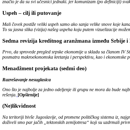
značio je da su svi učesnici jednaki. jer komunizam (po definiciji) 
Uspeh – cilj ili putovanje
Mali čovek postiže veliki uspeh samo ako sanja velike snove koje kan
To su jasna slika (vizija) našeg uspeha koju putem vizuelizacije može
Sedma revizija kreditnog aranžmana između Srbije 
Prvo, da sprovede pregled srpske ekonomije u skladu sa članom IV 
posmatra makroekonomska kretanja i perspektivu, kao i ekonomske pol
Menadžment projekata (sedmi deo)
Razrešavanje nesuglasica
Ono što je najbolje za jedno odeljenje ili grupu ne mora da bude najbo
rešenja.
[Opširnije]
(Ne)likvidnost
Na teritoriji bivše Jugoslavije, od promene političkog sistema iz, naj
doživeli smo par jačih „tektonskih zemljotresa“ koji su uzdrmali priv