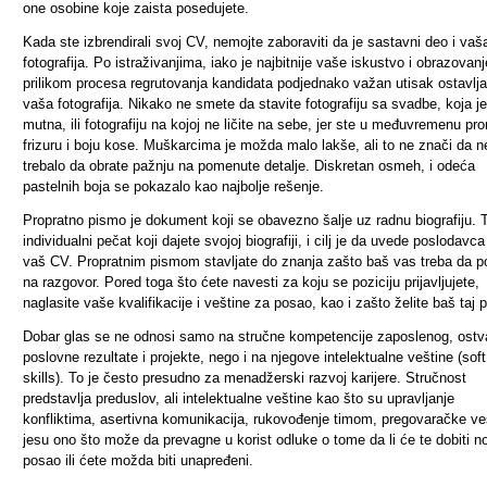
one osobine koje zaista posedujete.
Kada ste izbrendirali svoj CV, nemojte zaboraviti da je sastavni deo i vaš
fotografija. Po istraživanjima, iako je najbitnije vaše iskustvo i obrazovanj
prilikom procesa regrutovanja kandidata podjednako važan utisak ostavlja
vaša fotografija. Nikako ne smete da stavite fotografiju sa svadbe, koja je
mutna, ili fotografiju na kojoj ne ličite na sebe, jer ste u međuvremenu pro
frizuru i boju kose. Muškarcima je možda malo lakše, ali to ne znači da n
trebalo da obrate pažnju na pomenute detalje. Diskretan osmeh, i odeća
pastelnih boja se pokazalo kao najbolje rešenje.
Propratno pismo je dokument koji se obavezno šalje uz radnu biografiju. T
individualni pečat koji dajete svojoj biografiji, i cilj je da uvede poslodavca
vaš CV. Propratnim pismom stavljate do znanja zašto baš vas treba da 
na razgovor. Pored toga što ćete navesti za koju se poziciju prijavljujete,
naglasite vaše kvalifikacije i veštine za posao, kao i zašto želite baš taj 
Dobar glas se ne odnosi samo na stručne kompetencije zaposlenog, ostv
poslovne rezultate i projekte, nego i na njegove intelektualne veštine (soft
skills). To je često presudno za menadžerski razvoj karijere. Stručnost
predstavlja preduslov, ali intelektualne veštine kao što su upravljanje
konfliktima, asertivna komunikacija, rukovođenje timom, pregovaračke ve
jesu ono što može da prevagne u korist odluke o tome da li će te dobiti n
posao ili ćete možda biti unapređeni.