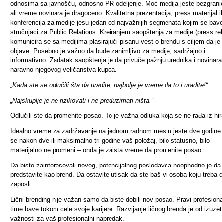
odnosima sa javnošću, odnosno PR odeljenje. Moć medija jeste bezgrani
ali vreme novinara je dragoceno. Kvalitetna prezentacija, press materijal il
konferencija za medije jesu jedan od najvažnijih segmenata kojim se bav
stručnjaci za Public Relations. Kreiranjem saopštenja za medije (press re
komunicira se sa medijima plasirajući pisanu vest o brendu s ciljem da je 
objave. Posebno je važno da bude zanimljivo za medije, sadržajno i
informativno. Zadatak saopštenja je da privuče pažnju urednika i novinara.
naravno njegovog veličanstva kupca.
„Kada ste se odlučili šta da uradite, najbolje je vreme da to i uradite!“
„Najskuplje je ne rizikovati i ne preduzimati ništa.“
Odlučili ste da promenite posao. To je važna odluka koja se ne rađa iz hir
Idealno vreme za zadržavanje na jednom radnom mestu jeste dve godine
se nakon dve ili maksimalno tri godine vaš položaj, bilo statusno, bilo
materijalno ne promeni – onda je zaista vreme da promenite posao.
Da biste zainteresovali novog, potencijalnog poslodavca neophodno je da
predstavite kao brend. Da ostavite utisak da ste baš vi osoba koju treba 
zaposli.
Lični brending nije važan samo da biste dobili nov posao. Pravi profesiona
time bave tokom cele svoje karijere. Razvijanje ličnog brenda je od izuze
važnosti za vaš profesionalni napredak.