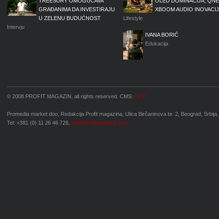
TREESURY OMOGUĆAVA
OLED DOMINACIJA, QNE
GRAĐANIMA DA INVESTIRAJU
XBOOM AUDIO INOVACI
U ZELENU BUDUĆNOST
Lifestyle
Intervju
IVANA BORIĆ
Edukacija
© 2008 PROFIT MAGAZIN, all rights reserved. CMS:
OCP
Promedia market doo, Redakcija Profit magazina, Ulica Birčaninova br. 2, Beograd, Srbija,
Tel: +381 (0) 11 26 46 726,
info@profitmagazin.com