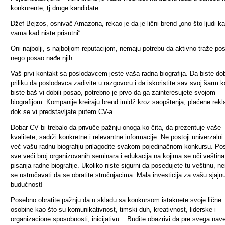
konkurente, tj.druge kandidate.
Džef Bejzos, osnivač Amazona, rekao je da je lični brend „ono što ljudi k
vama kad niste prisutni“.
Oni najbolji, s najboljom reputacijom, nemaju potrebu da aktivno traže po
nego posao nađe njih.
Vaš prvi kontakt sa poslodavcem jeste vaša radna biografija. Da biste dob
priliku da poslodavca zadivite u razgovoru i da iskoristite sav svoj šarm 
biste baš vi dobili posao, potrebno je prvo da ga zainteresujete svojom
biografijom. Kompanije kreiraju brend imidž kroz saopštenja, plaćene rek
dok se vi predstavljate putem CV-a.
Dobar CV bi trebalo da privuče pažnju onoga ko čita, da prezentuje vaše
kvalitete, sadrži konkretne i relevantne informacije. Ne postoji univerzalni
već vašu radnu biografiju prilagodite svakom pojedinačnom konkursu. Pos
sve veći broj organizovanih seminara i edukacija na kojima se uči veština
pisanja radne biografije. Ukoliko niste sigurni da posedujete tu veštinu, n
se ustručavati da se obratite stručnjacima. Mala investicija za vašu sjajn
budućnost!
Posebno obratite pažnju da u skladu sa konkursom istaknete svoje lične
osobine kao što su komunikativnost, timski duh, kreativnost, liderske i
organizacione sposobnosti, inicijativu... Budite obazrivi da pre svega nav