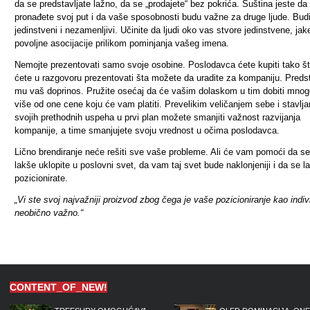
da se predstavljate lažno, da se „prodajete“ bez pokrića. Suština jeste da
pronađete svoj put i da vaše sposobnosti budu važne za druge ljude. Bud
jedinstveni i nezamenljivi. Učinite da ljudi oko vas stvore jedinstvene, jake
povoljne asocijacije prilikom pominjanja vašeg imena.
Nemojte prezentovati samo svoje osobine. Poslodavca ćete kupiti tako š
ćete u razgovoru prezentovati šta možete da uradite za kompaniju. Preds
mu vaš doprinos. Pružite osećaj da će vašim dolaskom u tim dobiti mnog
više od one cene koju će vam platiti. Prevelikim veličanjem sebe i stavlj
svojih prethodnih uspeha u prvi plan možete smanjiti važnost razvijanja
kompanije, a time smanjujete svoju vrednost u očima poslodavca.
Lično brendiranje neće rešiti sve vaše probleme. Ali će vam pomoći da se
lakše uklopite u poslovni svet, da vam taj svet bude naklonjeniji i da se l
pozicionirate.
„Vi ste svoj najvažniji proizvod zbog čega je vaše pozicioniranje kao indi
neobično važno.“
CONTENT_OF_NEW!