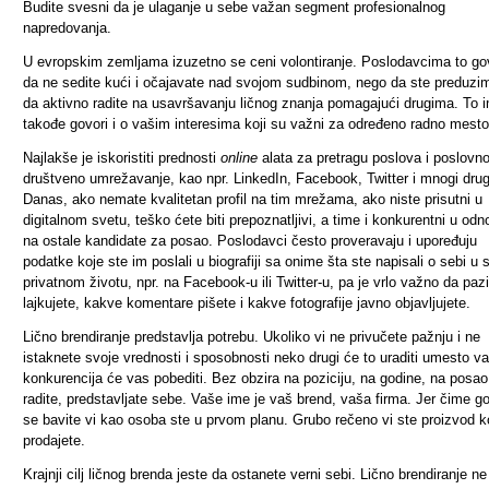
Budite svesni da je ulaganje u sebe važan segment profesionalnog
napredovanja.
U evropskim zemljama izuzetno se ceni volontiranje. Poslodavcima to go
da ne sedite kući i očajavate nad svojom sudbinom, nego da ste preduzimlj
da aktivno radite na usavršavanju ličnog znanja pomagajući drugima. To 
takođe govori i o vašim interesima koji su važni za određeno radno mesto
Najlakše je iskoristiti prednosti
online
alata za pretragu poslova i poslovno 
društveno umrežavanje, kao npr. LinkedIn, Facebook, Twitter i mnogi drug
Danas, ako nemate kvalitetan profil na tim mrežama, ako niste prisutni u
digitalnom svetu, teško ćete biti prepoznatljivi, a time i konkurentni u od
na ostale kandidate za posao. Poslodavci često proveravaju i upoređuju
podatke koje ste im poslali u biografiji sa onime šta ste napisali o sebi u
privatnom životu, npr. na Facebook-u ili Twitter-u, pa je vrlo važno da pazi
lajkujete, kakve komentare pišete i kakve fotografije javno objavljujete.
Lično brendiranje predstavlja potrebu. Ukoliko vi ne privučete pažnju i ne
istaknete svoje vrednosti i sposobnosti neko drugi će to uraditi umesto va
konkurencija će vas pobediti. Bez obzira na poziciju, na godine, na posao 
radite, predstavljate sebe. Vaše ime je vaš brend, vaša firma. Jer čime g
se bavite vi kao osoba ste u prvom planu. Grubo rečeno vi ste proizvod ko
prodajete.
Krajnji cilj ličnog brenda jeste da ostanete verni sebi. Lično brendiranje ne