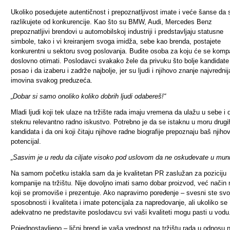
Ukoliko posedujete autentičnost i prepoznatljivost imate i veće šanse da 
razlikujete od konkurencije. Kao što su BMW, Audi, Mercedes Benz
prepoznatljivi brendovi u automobilskoj industriji i predstavljaju statusne
simbole, tako i vi kreiranjem svoga imidža, sebe kao brenda, postajete
konkurentni u sektoru svog poslovanja. Budite osoba za koju će se komp
doslovno otimati. Poslodavci svakako žele da privuku što bolje kandidate
posao i da izaberu i zadrže najbolje, jer su ljudi i njihovo znanje najvrednij
imovina svakog preduzeća.
„Dobar si samo onoliko koliko dobrih ljudi odabereš!“
Mladi ljudi koji tek ulaze na tržište rada imaju vremena da ulažu u sebe i 
steknu relevantno radno iskustvo. Potrebno je da se istaknu u moru drugi
kandidata i da oni koji čitaju njihove radne biografije prepoznaju baš njiho
potencijal.
„Sasvim je u redu da ciljate visoko pod uslovom da ne oskudevate u munic
Na samom početku istakla sam da je kvalitetan PR zaslužan za poziciju
kompanije na tržištu. Nije dovoljno imati samo dobar proizvod, već način 
koji se promoviše i prezentuje. Ako napravimo poređenje – svesni ste svo
sposobnosti i kvaliteta i imate potencijala za napredovanje, ali ukoliko se
adekvatno ne predstavite poslodavcu svi vaši kvaliteti mogu pasti u vodu
Pojednostavljeno – lični brend je vaša vrednost na tržištu rada u odnosu 