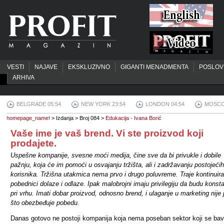
VESTI
NAJAVE
EKSKLUZIVNO
GIGANTI MENADMENTA
POSLOV
ARHIVA
BELGRADE 05:54
NEW YORK 23:54
LONDON 04:54
MOSCO
homepage_name!
> Izdanja > Broj 084 >
Edukacija - Ivana Borić
Vaše ime je vaš brend. Vi ste proizvod koji
prodajete.
Uspešne kompanije, svesne moći medija, čine sve da bi privukle i dobile
pažnju, koja će im pomoći u osvajanju tržišta, ali i zadržavanju postojećih
korisnika. Tržišna utakmica nema prvo i drugo poluvreme. Traje kontinuira
pobednici dolaze i odlaze. Ipak malobrojni imaju privilegiju da budu konst
pri vrhu. Imati dobar proizvod, odnosno brend, i ulaganje u marketing nije 
što obezbeđuje pobedu.
Danas gotovo ne postoji kompanija koja nema poseban sektor koji se bav