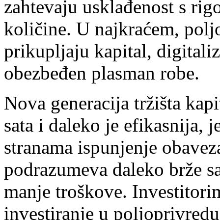
zahtevaju usklađenost s rig
količine. U najkraćem, polj
prikupljaju kapital, digital
obezbeđen plasman robe.
Nova generacija tržišta kap
sata i daleko je efikasnija, 
stranama ispunjenje obavez
podrazumeva daleko brže sal
manje troškove. Investitorim
investiranje u poljoprivred