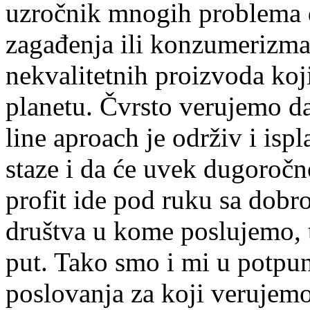
uzročnik mnogih problema 
zagađenja ili konzumerizma
nekvalitetnih proizvoda koj
planetu. Čvrsto verujemo da
line aproach je održiv i isp
staze i da će uvek dugoročn
profit ide pod ruku sa dobro
društva u kome poslujemo, to
put. Tako smo i mi u potpun
poslovanja za koji verujem