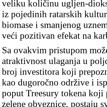
veliku količinu ugljen-diok
iz pojedinih ratarskih kultu
biomase i smanjenog uznemi
veći pozitivan efekat na kar
Sa ovakvim pristupom može
atraktivnost ulaganja u polj
broj investitora koji prep
kao dugoročno održive i ispl
poput Treesury tokena koji 
zelene obveznice, postaju sv