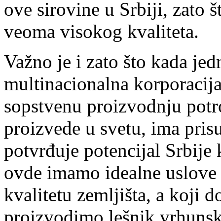
ove sirovine u Srbiji, zato 
veoma visokog kvaliteta.
Važno je i zato što kada je
multinacionalna korporacija
sopstvenu proizvodnju potro
proizvede u svetu, ima pris
potvrđuje potencijal Srbije 
ovde imamo idealne uslove 
kvalitetu zemljišta, a koji
proizvodimo lešnik vrhunsk