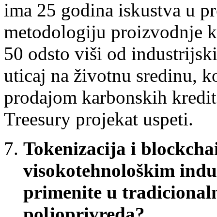
ima 25 godina iskustva u pr
metodologiju proizvodnje ko
50 odsto viši od industrijski
uticaj na životnu sredinu, 
prodajom karbonskih kredita
Treesury projekat uspeti.
Tokenizacija i blockchai
visokotehnološkim indus
primenite u tradicionaln
poljoprivreda?