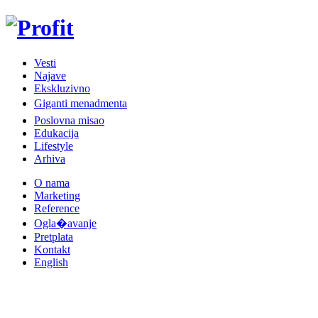
Vesti
Najave
Ekskluzivno
Giganti menadmenta
Poslovna misao
Edukacija
Lifestyle
Arhiva
O nama
Marketing
Reference
Ogla�avanje
Pretplata
Kontakt
English