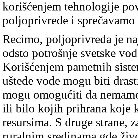
korišćenjem tehnologije po
poljoprivrede i sprečavamo 
Recimo, poljoprivreda je na
odsto potrošnje svetske vod
Korišćenjem pametnih siste
uštede vode mogu biti drast
mogu omogućiti da nemamo
ili bilo kojih prihrana koje
resursima. S druge strane, 
ruralnim sredinama gde živo