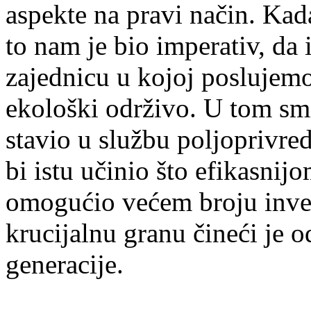
aspekte na pravi način. Kad
to nam je bio imperativ, da
zajednicu u kojoj poslujemo
ekološki održivo. U tom smi
stavio u službu poljoprivr
bi istu učinio što efikasnijo
omogućio većem broju invest
krucijalnu granu čineći je 
generacije.