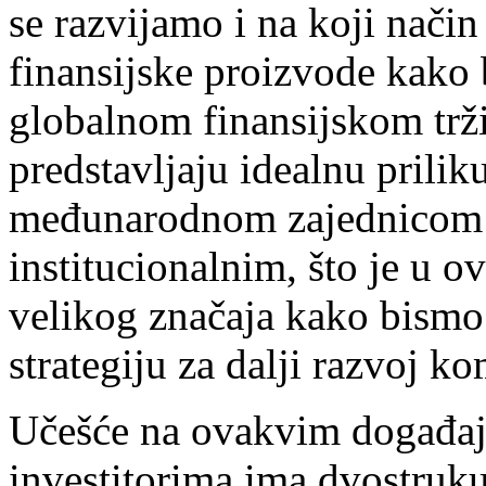
se razvijamo i na koji nači
finansijske proizvode kako b
globalnom finansijskom trž
predstavljaju idealnu prili
međunarodnom zajednicom i
institucionalnim, što je u 
velikog značaja kako bism
strategiju za dalji razvoj k
Učešće na ovakvim događaj
investitorima ima dvostruku