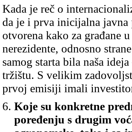
Kada je reč o internacional
da je i prva inicijalna javn
otvorena kako za građane u S
nerezidente, odnosno strane 
samog starta bila naša idej
tržištu. S velikim zadovol
prvoj emisiji imali investito
Koje su konkretne predn
poređenju s drugim voć