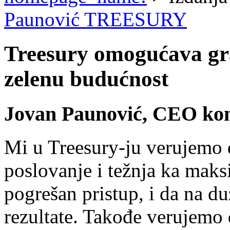
Paunović TREESURY
Treesury omogućava gr
zelenu budućnost
Jovan Paunović, CEO ko
Mi u Treesury-ju verujemo 
poslovanje i težnja ka maks
pogrešan pristup, i da na d
rezultate. Takođe verujemo 