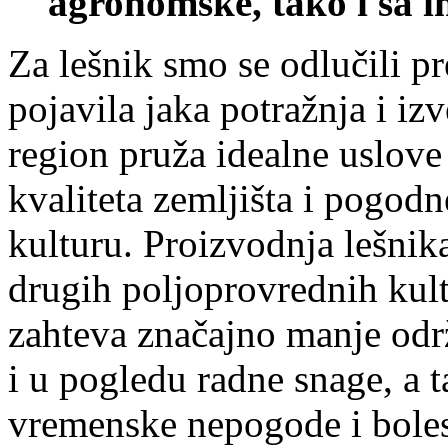
agronomske, tako i sa i
Za lešnik smo se odlučili pr
pojavila jaka potražnja i iz
region pruža idealne uslove
kvaliteta zemljišta i pogod
kulturu. Proizvodnja lešnik
drugih poljoprovrednih kult
zahteva značajno manje od
i u pogledu radne snage, a 
vremenske nepogode i bolest