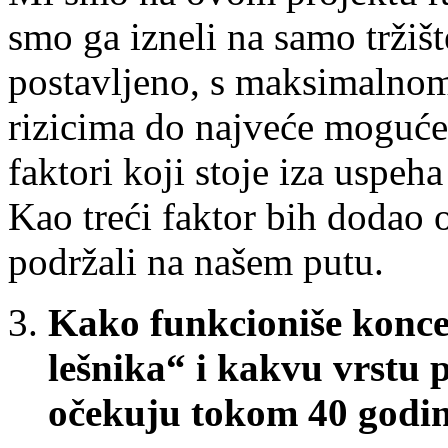
smo ga izneli na samo tržišt
postavljeno, s maksimalnom
rizicima do najveće moguće 
faktori koji stoje iza uspeh
Kao treći faktor bih dodao o
podržali na našem putu.
Kako funkcioniše konce
lešnika“ i kakvu vrstu 
očekuju tokom 40 godina