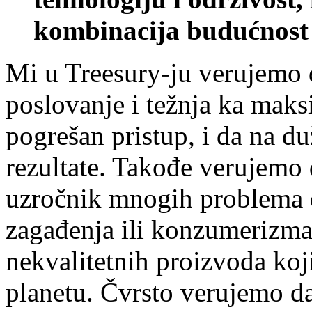
kombinacija budućnost 
Mi u Treesury-ju verujemo 
poslovanje i težnja ka maks
pogrešan pristup, i da na d
rezultate. Takođe verujemo 
uzročnik mnogih problema 
zagađenja ili konzumerizma
nekvalitetnih proizvoda koj
planetu. Čvrsto verujemo da