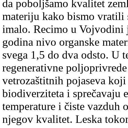
da poboljšamo kvalitet zeml
materiju kako bismo vratili 
imalo. Recimo u Vojvodini 
godina nivo organske materi
svega 1,5 do dva odsto. U t
regenerativne poljoprivrede
vetrozaštitnih pojaseva koj
biodiverziteta i sprečavaju 
temperature i čiste vazduh 
njegov kvalitet. Leska toko