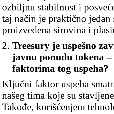
ozbiljnu stabilnost i posve
taj način je praktično jedan
proizvedena sirovina i plasir
Treesury je uspešno zav
javnu ponudu tokena – 
faktorima tog uspeha?
Ključni faktor uspeha smatra
našeg tima koje su stavljen
Takođe, korišćenjem tehnol