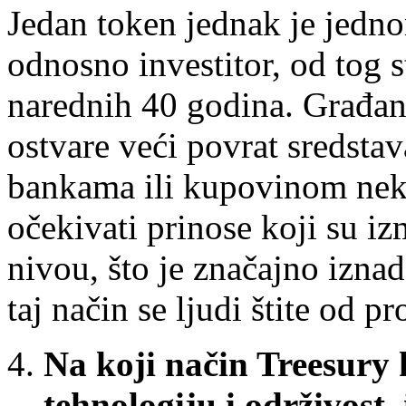
Jedan token jednak je jedno
odnosno investitor, od tog s
narednih 40 godina. Građa
ostvare veći povrat sredsta
bankama ili kupovinom nekr
očekivati prinose koji su i
nivou, što je značajno iznad
taj način se ljudi štite od 
Na koji način Treesury
tehnologiju i održivost,