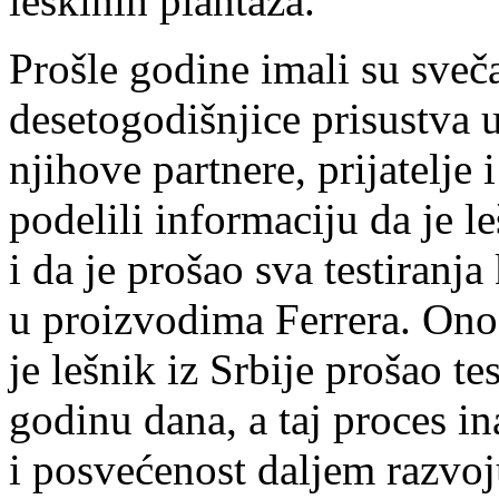
leskinih plantaža.
Prošle godine imali su sveč
desetogodišnjice prisustva u
njihove partnere, prijatelje
podelili informaciju da je le
i da je prošao sva testiranj
u proizvodima Ferrera. Ono š
je lešnik iz Srbije prošao te
godinu dana, a taj proces i
i posvećenost daljem razvoj