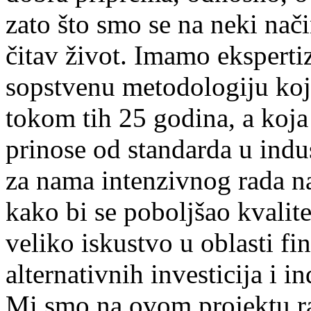
zato što smo se na neki nač
čitav život. Imamo ekspertiz
sopstvenu metodologiju koja
tokom tih 25 godina, a koja 
prinose od standarda u indus
za nama intenzivnog rada n
kako bi se poboljšao kvalite
veliko iskustvo u oblasti fi
alternativnih investicija i i
Mi smo na ovom projektu rad