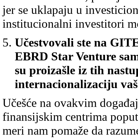
jer se uklapaju u investicio
institucionalni investitori 
Učestvovali ste na GI
EBRD Star Venture sam
su proizašle iz tih nastu
internacionalizaciju va
Učešće na ovakvim događaj
finansijskim centrima popu
meri nam pomaže da razume