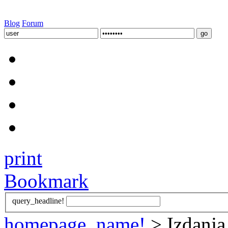
Blog
Forum
print
Bookmark
query_headline!
homepage_name!
> Izdanja