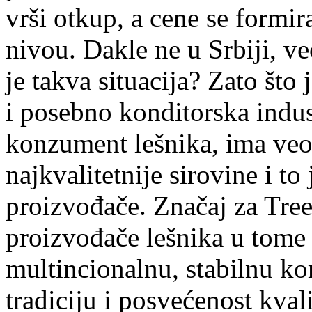
vrši otkup, a cene se formi
nivou. Dakle ne u Srbiji, ve
je takva situacija? Zato što 
i posebno konditorska indust
konzument lešnika, ima veo
najkvalitetnije sirovine i to
proizvođače. Značaj za Tree
proizvođače lešnika u tome
multincionalnu, stabilnu k
tradiciju i posvećenost kvali