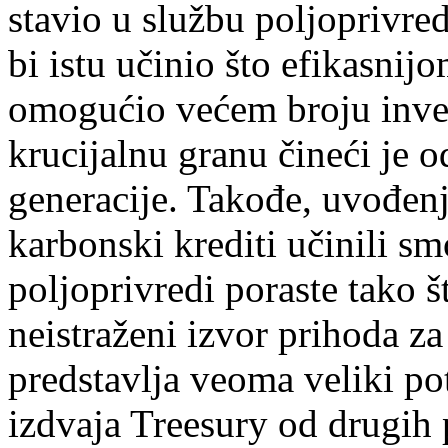
stavio u službu poljoprivr
bi istu učinio što efikasnijo
omogućio većem broju invest
krucijalnu granu čineći je 
generacije. Takođe, uvođenj
karbonski krediti učinili sm
poljoprivredi poraste tako š
neistraženi izvor prihoda za
predstavlja veoma veliki po
izdvaja Treesury od drugih 