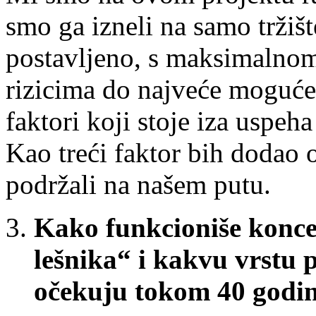
smo ga izneli na samo tržišt
postavljeno, s maksimalnom
rizicima do najveće moguće 
faktori koji stoje iza uspeh
Kao treći faktor bih dodao o
podržali na našem putu.
Kako funkcioniše konce
lešnika“ i kakvu vrstu 
očekuju tokom 40 godina