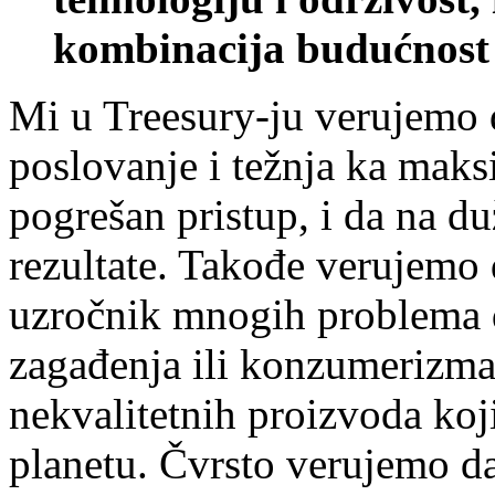
kombinacija budućnost 
Mi u Treesury-ju verujemo 
poslovanje i težnja ka maks
pogrešan pristup, i da na d
rezultate. Takođe verujemo 
uzročnik mnogih problema 
zagađenja ili konzumerizma
nekvalitetnih proizvoda koj
planetu. Čvrsto verujemo da