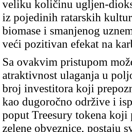
veliku količinu ugljen-diok
iz pojedinih ratarskih kultu
biomase i smanjenog uznemi
veći pozitivan efekat na kar
Sa ovakvim pristupom može
atraktivnost ulaganja u polj
broj investitora koji prep
kao dugoročno održive i ispl
poput Treesury tokena koji 
zelene obveznice, postaju sv