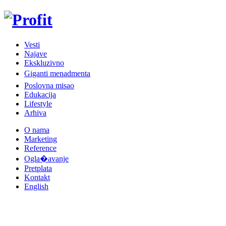
Vesti
Najave
Ekskluzivno
Giganti menadmenta
Poslovna misao
Edukacija
Lifestyle
Arhiva
O nama
Marketing
Reference
Ogla�avanje
Pretplata
Kontakt
English