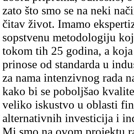
zato što smo se na neki nač
čitav život. Imamo ekspertiz
sopstvenu metodologiju koja
tokom tih 25 godina, a koja 
prinose od standarda u indus
za nama intenzivnog rada n
kako bi se poboljšao kvalite
veliko iskustvo u oblasti fi
alternativnih investicija i i
Mi smo na ovom projektu rad