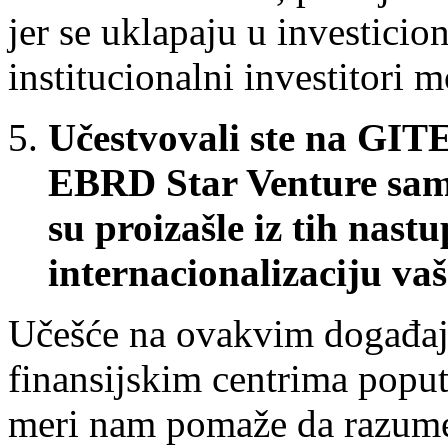
jer se uklapaju u investicio
institucionalni investitori 
Učestvovali ste na GI
EBRD Star Venture sam
su proizašle iz tih nastu
internacionalizaciju va
Učešće na ovakvim događaj
finansijskim centrima popu
meri nam pomaže da razume