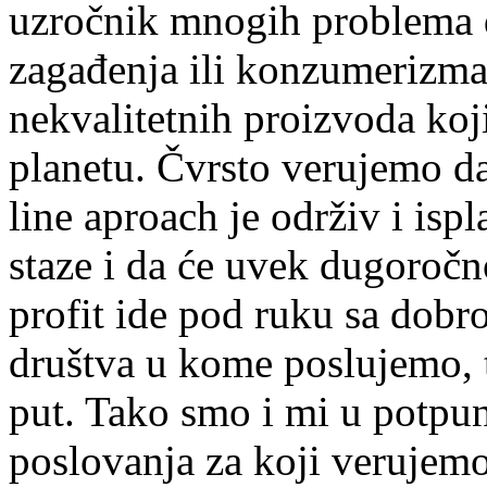
uzročnik mnogih problema 
zagađenja ili konzumerizma
nekvalitetnih proizvoda koj
planetu. Čvrsto verujemo da
line aproach je održiv i isp
staze i da će uvek dugoročn
profit ide pod ruku sa dobro
društva u kome poslujemo, to
put. Tako smo i mi u potpun
poslovanja za koji verujem