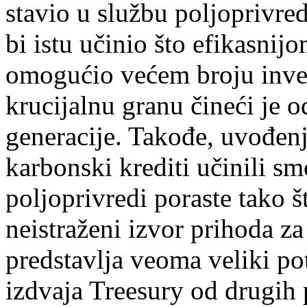
stavio u službu poljoprivr
bi istu učinio što efikasnijo
omogućio većem broju invest
krucijalnu granu čineći je 
generacije. Takođe, uvođenj
karbonski krediti učinili sm
poljoprivredi poraste tako š
neistraženi izvor prihoda za
predstavlja veoma veliki po
izdvaja Treesury od drugih 