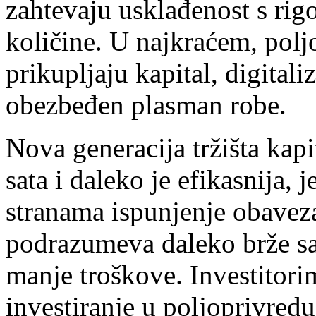
zahtevaju usklađenost s rig
količine. U najkraćem, polj
prikupljaju kapital, digital
obezbeđen plasman robe.
Nova generacija tržišta kap
sata i daleko je efikasnija, 
stranama ispunjenje obavez
podrazumeva daleko brže sal
manje troškove. Investitorim
investiranje u poljoprivred