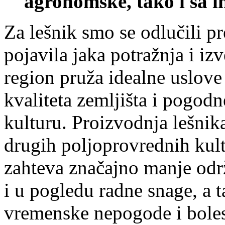
agronomske, tako i sa i
Za lešnik smo se odlučili pr
pojavila jaka potražnja i iz
region pruža idealne uslove
kvaliteta zemljišta i pogod
kulturu. Proizvodnja lešnik
drugih poljoprovrednih kult
zahteva značajno manje od
i u pogledu radne snage, a 
vremenske nepogode i bolest