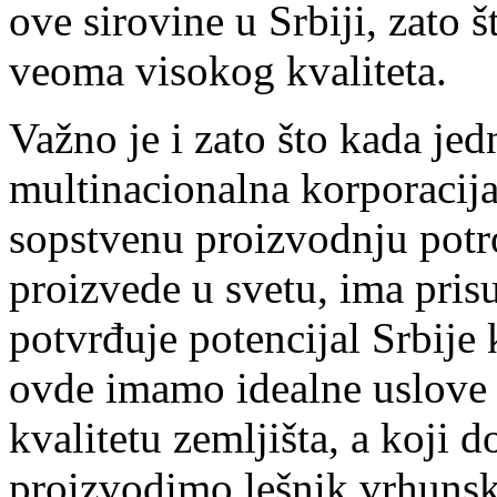
ove sirovine u Srbiji, zato 
veoma visokog kvaliteta.
Važno je i zato što kada je
multinacionalna korporacija
sopstvenu proizvodnju potro
proizvede u svetu, ima pris
potvrđuje potencijal Srbije 
ovde imamo idealne uslove 
kvalitetu zemljišta, a koji
proizvodimo lešnik vrhunsk