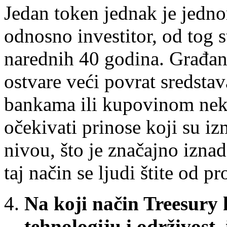
Jedan token jednak je jedno
odnosno investitor, od tog s
narednih 40 godina. Građa
ostvare veći povrat sredsta
bankama ili kupovinom nekr
očekivati prinose koji su i
nivou, što je značajno iznad
taj način se ljudi štite od 
Na koji način Treesury
tehnologiju i održivost,