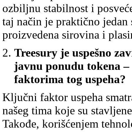
ozbiljnu stabilnost i posve
taj način je praktično jedan
proizvedena sirovina i plasir
Treesury je uspešno zav
javnu ponudu tokena – 
faktorima tog uspeha?
Ključni faktor uspeha smatra
našeg tima koje su stavljen
Takođe, korišćenjem tehnol