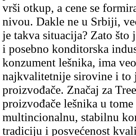
vrši otkup, a cene se formi
nivou. Dakle ne u Srbiji, ve
je takva situacija? Zato što 
i posebno konditorska indust
konzument lešnika, ima veo
najkvalitetnije sirovine i to
proizvođače. Značaj za Tree
proizvođače lešnika u tome
multincionalnu, stabilnu k
tradiciju i posvećenost kvali