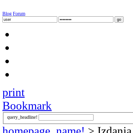
Blog
Forum
print
Bookmark
query_headline!
homepage_name!
> Izdanja