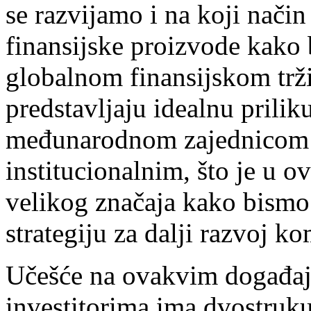
se razvijamo i na koji nači
finansijske proizvode kako b
globalnom finansijskom trž
predstavljaju idealnu prili
međunarodnom zajednicom i
institucionalnim, što je u 
velikog značaja kako bism
strategiju za dalji razvoj k
Učešće na ovakvim događaj
investitorima ima dvostruku