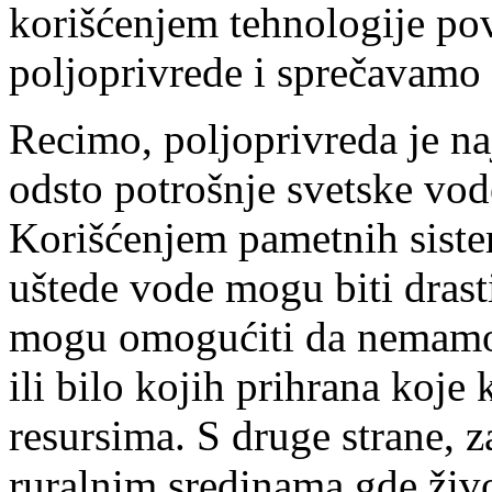
korišćenjem tehnologije po
poljoprivrede i sprečavamo 
Recimo, poljoprivreda je na
odsto potrošnje svetske vod
Korišćenjem pametnih siste
uštede vode mogu biti drast
mogu omogućiti da nemamo
ili bilo kojih prihrana koje
resursima. S druge strane, 
ruralnim sredinama gde živo