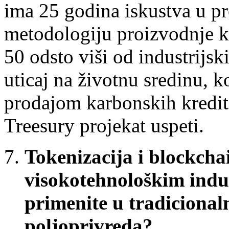
ima 25 godina iskustva u pr
metodologiju proizvodnje ko
50 odsto viši od industrijski
uticaj na životnu sredinu, 
prodajom karbonskih kredita
Treesury projekat uspeti.
Tokenizacija i blockchai
visokotehnološkim indus
primenite u tradicionaln
poljoprivreda?