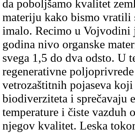
da poboljšamo kvalitet zeml
materiju kako bismo vratili 
imalo. Recimo u Vojvodini 
godina nivo organske materi
svega 1,5 do dva odsto. U t
regenerativne poljoprivrede
vetrozaštitnih pojaseva koj
biodiverziteta i sprečavaju 
temperature i čiste vazduh 
njegov kvalitet. Leska toko