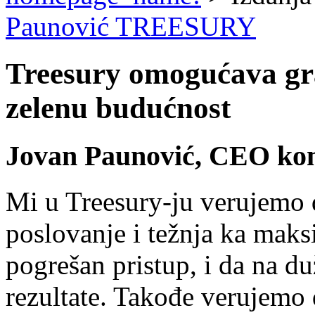
Paunović TREESURY
Treesury omogućava gr
zelenu budućnost
Jovan Paunović, CEO ko
Mi u Treesury-ju verujemo 
poslovanje i težnja ka maks
pogrešan pristup, i da na d
rezultate. Takođe verujemo 