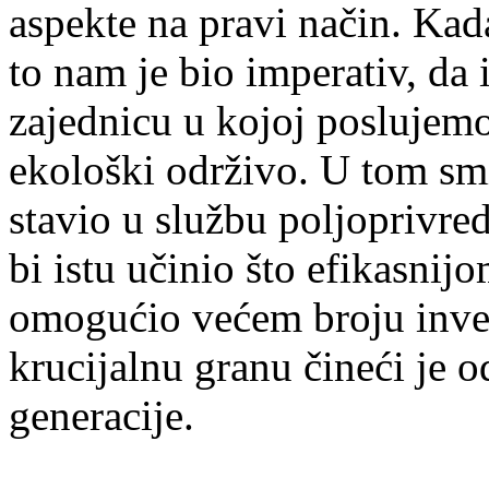
aspekte na pravi način. Kad
to nam je bio imperativ, da
zajednicu u kojoj poslujemo
ekološki održivo. U tom smi
stavio u službu poljoprivr
bi istu učinio što efikasnijo
omogućio većem broju invest
krucijalnu granu čineći je 
generacije.