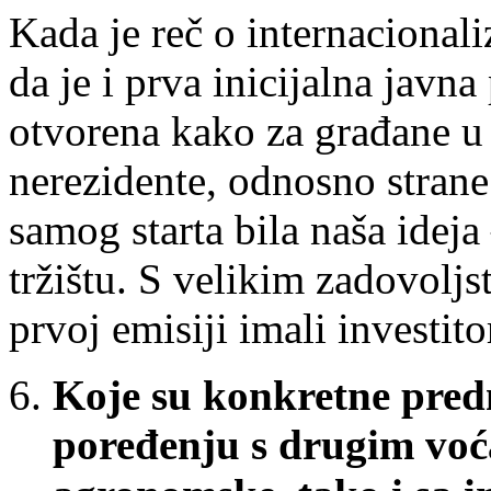
Kada je reč o internacional
da je i prva inicijalna javn
otvorena kako za građane u S
nerezidente, odnosno strane 
samog starta bila naša idej
tržištu. S velikim zadovol
prvoj emisiji imali investito
Koje su konkretne predn
poređenju s drugim voć