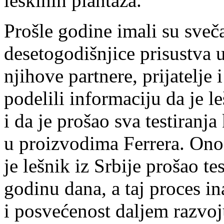
leskinih plantaža.
Prošle godine imali su sveč
desetogodišnjice prisustva u
njihove partnere, prijatelje
podelili informaciju da je le
i da je prošao sva testiranj
u proizvodima Ferrera. Ono š
je lešnik iz Srbije prošao te
godinu dana, a taj proces i
i posvećenost daljem razvoj