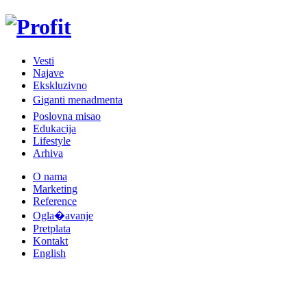
Vesti
Najave
Ekskluzivno
Giganti menadmenta
Poslovna misao
Edukacija
Lifestyle
Arhiva
O nama
Marketing
Reference
Ogla�avanje
Pretplata
Kontakt
English