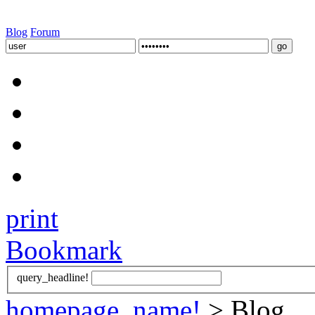
Blog
Forum
print
Bookmark
query_headline!
homepage_name!
> Blog