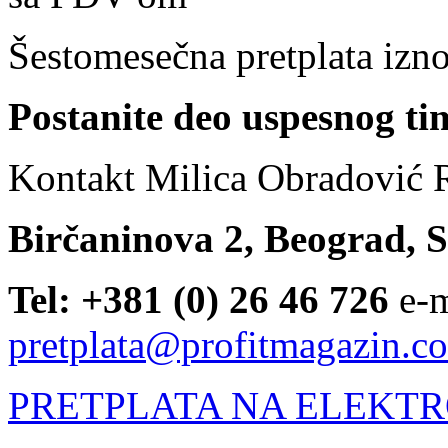
Šestomesečna pretplata izn
Postanite deo uspesnog ti
Kontakt Milica Obradović
Birčaninova 2,
Beograd
, 
Tel: +381 (0) 26 46 726
e-m
pretplata@profitmagazin.c
PRETPLATA NA ELEKTR