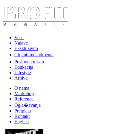
Vesti
Najave
Ekskluzivno
Giganti menadmenta
Poslovna misao
Edukacija
Lifestyle
Arhiva
O nama
Marketing
Reference
Ogla�avanje
Pretplata
Kontakt
English