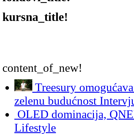
kursna_title!
content_of_new!
Treesury omogućava 
zelenu budućnost
Intervj
OLED dominacija, QNED
Lifestyle