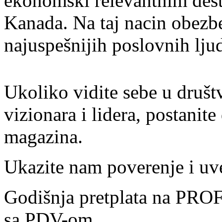
ekonomski relevantnim dest
Kanada. Na taj nacin obezb
najuspešnijih poslovnih ljud
Ukoliko vidite sebe u društ
vizionara i lidera, postanit
magazina.
Ukazite nam poverenje i uve
Godišnja pretplata na PROF
sa PDV-om