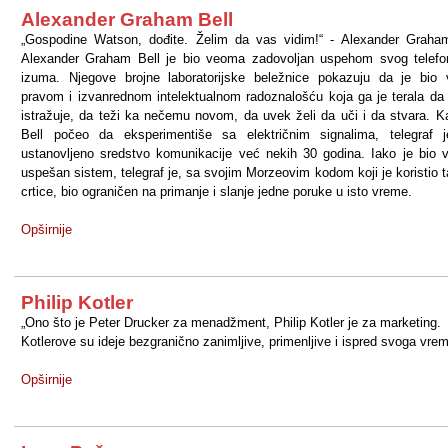
Alexander Graham Bell
„Gospodine Watson, dođite. Želim da vas vidim!“ - Alexander Graha
Alexander Graham Bell je bio veoma zadovoljan uspehom svog telef
izuma. Njegove brojne laboratorijske beležnice pokazuju da je bio
pravom i izvanrednom intelektualnom radoznalošću koja ga je terala da
istražuje, da teži ka nečemu novom, da uvek želi da uči i da stvara. K
Bell počeo da eksperimentiše sa električnim signalima, telegraf 
ustanovljeno sredstvo komunikacije već nekih 30 godina. Iako je bio
uspešan sistem, telegraf je, sa svojim Morzeovim kodom koji je koristio t
crtice, bio ograničen na primanje i slanje jedne poruke u isto vreme.
Opširnije
Philip Kotler
„Ono što je Peter Drucker za menadžment, Philip Kotler je za marketing.
Kotlerove su ideje bezgranično zanimljive, primenljive i ispred svoga vre
Opširnije