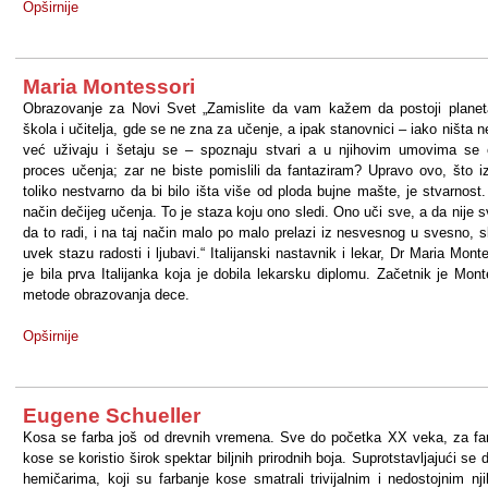
Opširnije
Maria Montessori
Obrazovanje za Novi Svet „Zamislite da vam kažem da postoji plane
škola i učitelja, gde se ne zna za učenje, a ipak stanovnici – iako ništa n
već uživaju i šetaju se – spoznaju stvari a u njihovim umovima se 
proces učenja; zar ne biste pomislili da fantaziram? Upravo ovo, što i
toliko nestvarno da bi bilo išta više od ploda bujne mašte, je stvarnost.
način dečijeg učenja. To je staza koju ono sledi. Ono uči sve, a da nije 
da to radi, i na taj način malo po malo prelazi iz nesvesnog u svesno, s
uvek stazu radosti i ljubavi.“ Italijanski nastavnik i lekar, Dr Maria Monte
je bila prva Italijanka koja je dobila lekarsku diplomu. Začetnik je Mont
metode obrazovanja dece.
Opširnije
Eugene Schueller
Kosa se farba još od drevnih vremena. Sve do početka XX veka, za fa
kose se koristio širok spektar biljnih prirodnih boja. Suprotstavljajući se 
hemičarima, koji su farbanje kose smatrali trivijalnim i nedostojnim nj