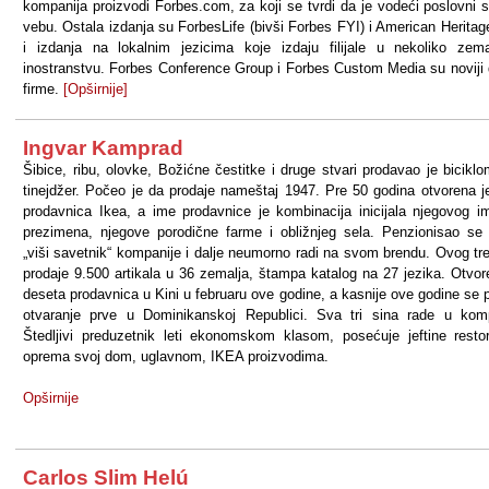
kompanija proizvodi Forbes.com, za koji se tvrdi da je vodeći poslovni s
vebu. Ostala izdanja su ForbesLife (bivši Forbes FYI) i American Heritag
i izdanja na lokalnim jezicima koje izdaju filijale u nekoliko zem
inostranstvu. Forbes Conference Group i Forbes Custom Media su noviji 
firme.
[Opširnije]
Ingvar Kamprad
Šibice, ribu, olovke, Božićne čestitke i druge stvari prodavao je bicikl
tinejdžer. Počeo je da prodaje nameštaj 1947. Pre 50 godina otvorena j
prodavnica Ikea, a ime prodavnice je kombinacija inicijala njegovog i
prezimena, njegove porodične farme i obližnjeg sela. Penzionisao se
„viši savetnik“ kompanije i dalje neumorno radi na svom brendu. Ovog tr
prodaje 9.500 artikala u 36 zemalja, štampa katalog na 27 jezika. Otvor
deseta prodavnica u Kini u februaru ove godine, a kasnije ove godine se p
otvaranje prve u Dominikanskoj Republici. Sva tri sina rade u komp
Štedljivi preduzetnik leti ekonomskom klasom, posećuje jeftine resto
oprema svoj dom, uglavnom, IKEA proizvodima.
Opširnije
Carlos Slim Helú