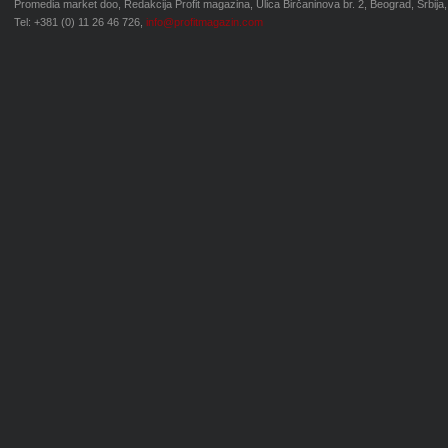
Promedia market doo, Redakcija Profit magazina, Ulica Birčaninova br. 2, Beograd, Srbija,
Tel: +381 (0) 11 26 46 726,
info@profitmagazin.com