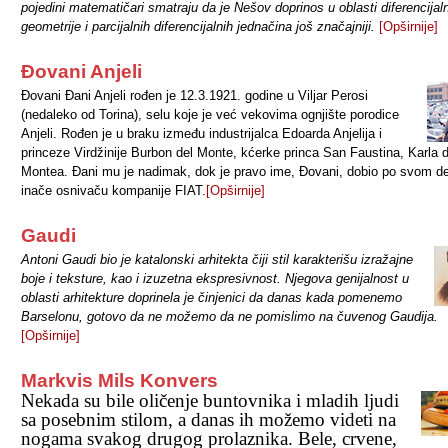
pojedini matematičari smatraju da je Nešov doprinos u oblasti diferencijal
geometrije i parcijalnih diferencijalnih jednačina još značajniji.
[Opširnije]
Đovani Anjeli
Đovani Đani Anjeli
rođen je 12.3.1921. godine u Viljar Perosi
(nedaleko od Torina), selu koje je već vekovima ognjište porodice
Anjeli. Rođen je u braku između industrijalca Edoarda Anjelija i
princeze Virdžinije Burbon del Monte, kćerke princa San Faustina, Karla d
Montea. Đani mu je nadimak, dok je pravo ime, Đovani, dobio po svom de
inače osnivaču kompanije FIAT.
[Opširnije]
Gaudi
Antoni Gaudi bio je katalonski arhitekta čiji stil karakterišu izražajne
boje i teksture, kao i izuzetna ekspresivnost. Njegova genijalnost u
oblasti arhitekture doprinela je činjenici da danas kada pomenemo
Barselonu, gotovo da ne možemo da ne pomislimo na čuvenog Gaudija.
[Opširnije]
Markvis Mils Konvers
Nekada su bile oličenje buntovnika i mladih ljudi
sa posebnim stilom, a danas ih možemo videti na
nogama svakog drugog prolaznika. Bele, crvene,