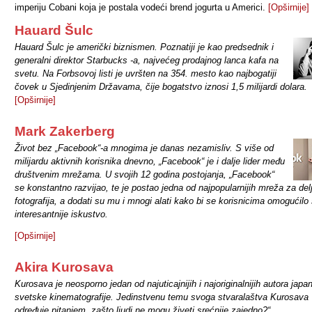
imperiju Cobani koja je postala vodeći brend jogurta u Americi.
[Opširnije]
Hauard Šulc
Hauard Šulc je američki biznismen. Poznatiji je kao predsednik i
generalni direktor Starbucks -a, najvećeg prodajnog lanca kafa na
svetu. Na Forbsovoj listi je uvršten na 354. mesto kao najbogatiji
čovek u Sjedinjenim Državama, čije bogatstvo iznosi 1,5 milijardi dolara.
[Opširnije]
Mark Zakerberg
Život bez
„
Facebook
“
-a mnogima je danas nezamisliv. S više od
milijardu aktivnih korisnika dnevno,
„
Facebook
“
je i dalje lider među
društvenim mrežama. U svojih 12 godina postojanja,
„
Facebook
“
se konstantno razvijao, te je postao jedna od najpopularnijih mreža za del
fotografija, a dodati su mu i mnogi alati kako bi se korisnicima omogućilo 
interesantnije iskustvo.
[Opširnije]
Akira Kurosava
Kurosava je neosporno jedan od najuticajnijih i najoriginalnijih autora japa
svetske kinematografije. Jedinstvenu temu svoga stvaralaštva Kurosava
određuje pitanjem „zašto ljudi ne mogu živeti srećnije zajedno?“