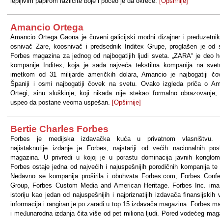
lepljivim papirom različite boje i počeo je da okreće.
[Opširnije]
Amancio Ortega
Amancio Ortega Gaona je čuveni galicijski modni dizajner i preduzetni
osnivač Zare, koosnivač i predsednik Inditex Grupe, proglašen je od 
Forbes magazina za jednog od najbogatijih ljudi sveta. „ZARA“ je deo h
kompanije Inditex, koja je sada najveća tekstilna kompanija na sve
imetkom od 31 milijarde američkih dolara, Amancio je najbogatiji č
Španiji i osmi najbogatiji čovek na svetu. Ovako izgleda priča o A
Ortegi, sinu sluškinje, koji nikada nije stekao formalno obrazovanje, 
uspeo da postane veoma uspešan.
[Opširnije]
Bertie Charles Forbes
Forbes je medijska izdavačka kuća u privatnom vlasništvu. 
najistaknutije izdanje je Forbes, najstariji od većih nacionalnih pos
magazina. U privredi u kojoj je u porastu dominacija javnih konglom
Forbes ostaje jedna od najvećih i najuspešnijih porodičnih kompanija te 
Nedavno se kompanija proširila i obuhvata Forbes.com, Forbes Conf
Group, Forbes Custom Media and American Heritage. Forbes Inc. im
istoriju kao jedan od najuspešnijih i najpriznatijih izdavača finansijskih v
informacija i rangiran je po zaradi u top 15 izdavača magazina. Forbes m
i međunarodna izdanja čita više od pet miliona ljudi. Pored vodećeg mag