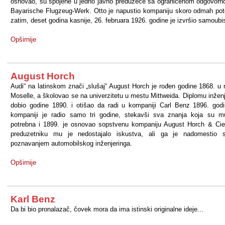
osnovao, su spojene u jedno javno preduzeće sa ograničenom odgovorn
Bayarische Flugzeug-Werk. Otto je napustio kompaniju skoro odmah po
zatim, deset godina kasnije, 26. februara 1926. godine je izvršio samoubi
Opširnije
August Horch
Audi“ na latinskom znači „slušaj“ August Horch je rođen godine 1868. u
Moselle, a školovao se na univerzitetu u mestu Mittweida. Diplomu inženj
dobio godine 1890. i otišao da radi u kompaniji Carl Benz 1896. god
kompaniji je radio samo tri godine, stekavši sva znanja koja su m
potrebna i 1899. je osnovao sopstvenu kompaniju August Horch & Ci
preduzetniku mu je nedostajalo iskustva, ali ga je nadomestio s
poznavanjem automobilskog inženjeringa.
Opširnije
Karl Benz
Da bi bio pronalazač, čovek mora da ima istinski originalne ideje...