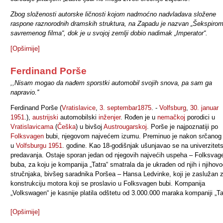
Zbog složenosti autorske ličnosti kojom nadmoćno nadvladava složene
raspone raznorodnih dramskih struktura, na Zapadu je nazvan
„Šekspiro
savremenog filma“
, dok je u svojoj zemlji dobio nadimak
„Imperator
“.
[Opširnije]
Ferdinand Porše
,,Nisam mogao da nađem sporstki automobil svojih snova, pa sam ga
napravio.''
Ferdinand Porše (
Vratislavice
,
3. septembar
1875
. -
Volfsburg
,
30. januar
1951
.),
austrijski
automobilski
inženjer
. Rođen je u
nemačkoj
porodici u
Vratislavicama
(
Češka
) u bivšoj
Austrougarskoj
. Porše je najpoznatiji po
Folksvagen
bubi, njegovom najvećem izumu. Preminuo je nakon srčanog
u
Volfsburgu
1951
. godine. Kao 18-godišnjak ušunjavao se na univerzitet
predavanja. Ostaje sporan jedan od njegovih najvećih uspeha – Folksvag
buba, za koju je kompanija „Tatra“ smatrala da je ukraden od njih i njihov
stručnjaka, bivšeg saradnika Poršea – Hansa Ledvinke, koji je zaslužan 
konstrukciju motora koji se proslavio u Folksvagen bubi. Kompanija
„Volkswagen“ je kasnije platila odštetu od 3.000.000 maraka kompaniji „Ta
[Opširnije]