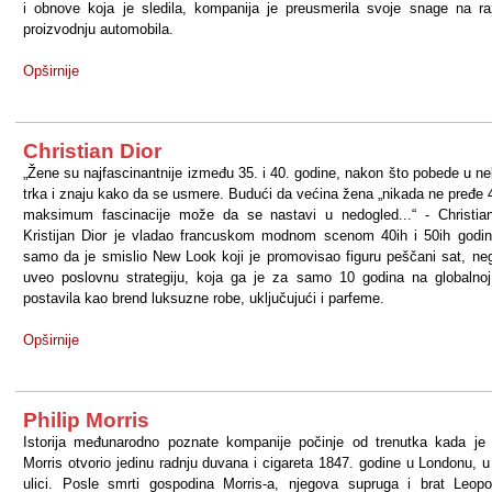
i obnove koja je sledila, kompanija je preusmerila svoje snage na ra
proizvodnju automobila.
Opširnije
Christian Dior
„Žene su najfascinantnije između 35. i 40. godine, nakon što pobede u ne
trka i znaju kako da se usmere. Budući da većina žena „nikada ne pređe 4
maksimum fascinacije može da se nastavi u nedogled...“ - Christia
Kristijan Dior je vladao francuskom modnom scenom 40ih i 50ih godi
samo da je smislio New Look koji je promovisao figuru peščani sat, neg
uveo poslovnu strategiju, koja ga je za samo 10 godina na globalnoj
postavila kao brend luksuzne robe, uključujući i parfeme.
Opširnije
Philip Morris
Istorija međunarodno poznate kompanije počinje od trenutka kada je 
Morris otvorio jedinu radnju duvana i cigareta 1847. godine u Londonu, 
ulici. Posle smrti gospodina Morris-a, njegova supruga i brat Leop