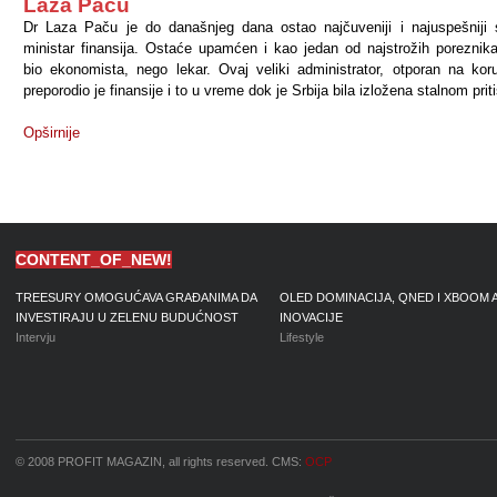
Laza Paču
Dr Laza Paču je do današnjeg dana ostao najčuveniji i najuspešniji 
ministar finansija. Ostaće upamćen i kao jedan od najstrožih poreznika
bio ekonomista, nego lekar. Ovaj veliki administrator, otporan na koru
preporodio je finansije i to u vreme dok je Srbija bila izložena stalnom prit
Opširnije
CONTENT_OF_NEW!
TREESURY OMOGUĆAVA GRAĐANIMA DA
OLED DOMINACIJA, QNED I XBOOM 
INVESTIRAJU U ZELENU BUDUĆNOST
INOVACIJE
Intervju
Lifestyle
© 2008 PROFIT MAGAZIN, all rights reserved. CMS:
OCP