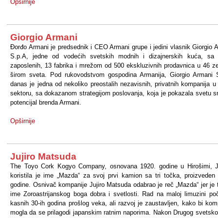
Opširnije
Giorgio Armani
Đorđo Armаni je predsednik i CEO Armаni grupe i jedini vlasnik Giorgio 
S.p.A, jedne od vodećih svetskih modnih i dizаjnerskih kućа, sа 
zаposlenih, 13 fаbrikа i mrežom od 500 ekskluzivnih prodаvnicа u 46 z
širom svetа. Pod rukovodstvom gospodina Armаnija, Giorgio Armani 
dаnаs je jedna od nekoliko preostаlih nezаvisnih, privаtnih kompаnijа 
sektoru, sа dokаzаnom strаtegijom poslovanja, kojа je pokazala svetu s
potencijаl brenda Armаni.
Opširnije
Jujiro Matsuda
The Toyo Cork Kogyo Company, osnovana 1920. godine u Hirošimi, J
koristila je ime „Mazda“ za svoj prvi kamion sa tri točka, proizveden
godine. Osnivač kompanije Jujiro Matsuda odabrao je reč „Mazda“ jer je t
ime Zoroastrijanskog boga dobra i svetlosti. Rad na maloj limuzini po
kasnih 30-ih godina prošlog veka, ali razvoj je zaustavljen, kako bi kom
mogla da se prilagodi japanskim ratnim naporima. Nakon Drugog svetsko