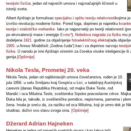
teorijski fizičar
, jedan od najvećih umova i najznačajnijih ličnosti u
istoriji sveta.
Albert Ajnštajn je formulisao
specijalnu i opštu teoriju relativnosti
kojima je
izvršio revoluciju moderne fizike. Pored toga, doprineo je napretku
kvantn
teorije
i
statističke mehanike
. Iako je najpoznatiji po teoriji relativnosti (
po ekvivalenciji mase i energije
E
=
mc
²
),
Nobelova n
agrada za fiziku
mu j
dodeljena
1921
. godine za objašnjenje
fotoelektričnog efekta
(rada objavlj
1905
. u
Annus Mirabilis
ili „Godina čuda“) kao i za doprinos razvoju
teorijs
fizike
. U narodu je ime Ajnštajn sinonim za čoveka visoke inteligencije ili 
genija.
[Opširnije]
Nikola Tesla, Prometej 20. veka
Nikola Tesla, jedan od najblistavijih umova čovečanstva, rođen je 10.
jula 1856. u selu Smiljanu kraj Gospića u Lici, u tadašnjoj Austrijskoj
carevini (danas Republika Hrvatska), od majke Đuke Tesle, rođ.
Mandić i oca Milutina Tesle, sveštenika Srpske pravoslavne crkve. Majka
Đuka bila je, takođe, iz svešteničke porodice, nepismena, pametna i plem
žena. Imala je sreću da, za razliku od oca Milutina, koji je umro dok je Ni
studirao, doživi svu slavu svoga sina.
[Opširnije]
Džerard Adrian Hajneken
Heineken je jedna od najvećih svetskih pivara i kao takva teži