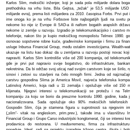
Karlos Slim, meksički inženjer, koji je sada pola milijarde dolara bogat
prethodnika na vrhu liste, Bila Gejtsa, „težak“ je 53,5 milijarde USD
milijarde evra), prema listi milijardera za 2010. časopisa Forbs. Prvi put 
ime onoga ko je na vrhu Forbsove liste najbogatijih ljudi na svetu p
nekome ko nije iz Evrope ili SAD-a ili naftom bogatih arapskih držav
nekome iz zemlje u razvoju. Izgradio je telekomunikacijsko i carstvo m
telefonije, nakon što je kupio meksičkog monopolistu Telmex 1990. go
osnovao sopstvene robne kuće, građevinske kompanije i firmu za finan
usluge Inbursa Financial Group, među ostalim investicijama. Wealth-wa
ukazuje na listu kao dokaz da u zemljama u razvoju postoji novac koji
napraviti. Karlos Slim kontroliše više od 200 kompanija, od telekomunik
gde je prvi put napravio svoje bogatstvo, do infrastrukture, bankar
nekretnina. Da bi održao svoj uticaj nad svojim carstvom koje se širilo, n
sinovi i zetovi su stavljeni na čelo mnogih firmi. Jedna od najznačajn
carstvu gospodina Slima je America Movil, najveća telefonska kompa
Latinskoj Americi, koja radi u 11 zemalja i opslužuje više od 150 m
klijenata. Njegovi interesi u telekomunikaciji se protežu i na Te
kompaniju za koju se borio da preuzme kontrolu 1990. godine, kada j
nacionalizovana. Sada opslužuje oko 90% meksičkih telefonskih li
Gospodin Slim, čija je stamena figura u suprotnosti sa njegovim 
(„slim“- vitak na engleskom, prim.prev.), takođe ima u vlasništvu I
Financial Group i Grupo Carso industrijski konglomerat, čiji se interesi kr
prodavnica do restorana. U međuvremenu, firma za infrastrukturu
poseduje, Ideal, radi na projektu izgradnje tržnog centra, škola i bol