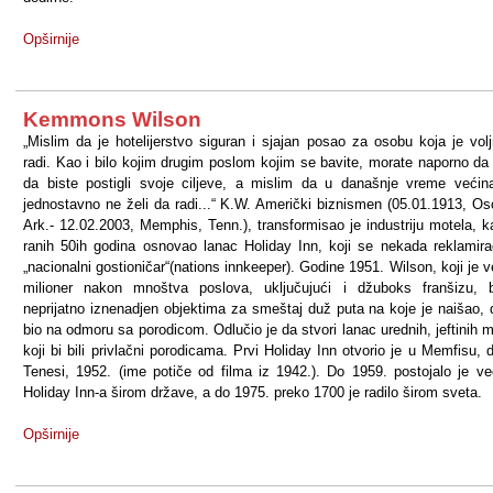
Opširnije
Kemmons Wilson
„Mislim da je hotelijerstvo siguran i sjajan posao za osobu koja je vol
radi. Kao i bilo kojim drugim poslom kojim se bavite, morate naporno da 
da biste postigli svoje ciljeve, a mislim da u današnje vreme većina
jednostavno ne želi da radi...“ K.W. Američki biznismen (05.01.1913, Os
Ark.- 12.02.2003, Memphis, Tenn.), transformisao je industriju motela, k
ranih 50ih godina osnovao lanac Holiday Inn, koji se nekada reklamir
„nacionalni gostioničar“(nations innkeeper). Godine 1951. Wilson, koji je v
milioner nakon mnoštva poslova, uključujući i džuboks franšizu, 
neprijatno iznenadjen objektima za smeštaj duž puta na koje je naišao, 
bio na odmoru sa porodicom. Odlučio je da stvori lanac urednih, jeftinih m
koji bi bili privlačni porodicama. Prvi Holiday Inn otvorio je u Memfisu, 
Tenesi, 1952. (ime potiče od filma iz 1942.). Do 1959. postojalo je v
Holiday Inn-a širom države, a do 1975. preko 1700 je radilo širom sveta.
Opširnije