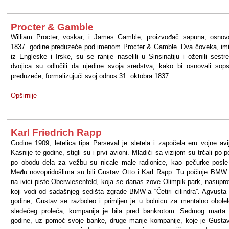
Procter & Gamble
William Procter, voskar, i James Gamble, proizvođač sapuna, osnov
1837. godine preduzeće pod imenom Procter & Gamble. Dva čoveka, imi
iz Engleske i Irske, su se ranije naselili u Sinsinatiju i oženili sestre
dvojica su odlučili da ujedine svoja sredstva, kako bi osnovali sop
preduzeće, formalizujući svoj odnos 31. oktobra 1837.
Opširnije
Karl Friedrich Rapp
Godine 1909, letelica tipa Parseval je sletela i započela eru vojne avij
Kasnije te godine, stigli su i prvi avioni. Mladići sa vizijom su trčali po p
po obodu dela za vežbu su nicale male radionice, kao pečurke posle
Među novopridošlima su bili Gustav Otto i Karl Rapp. Tu počinje BMW 
na ivici piste Oberwiesenfeld, koja se danas zove Olimpik park, nasupro
koji vodi od sadašnjeg sedišta zgrade BMW-a “Četiri cilindra”. Agvusta
godine, Gustav se razboleo i primljen je u bolnicu za mentalno obole
sledećeg proleća, kompanija je bila pred bankrotom. Sedmog marta
godine, uz pomoć svoje banke, druge manje kompanije, koje je Gusta