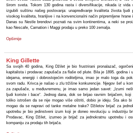
širom sveta. Tokom 130 godina rasta i diversifikacije, nikada iz vida
izgubili suštinu našeg poslovanja: unapređivanje kvaliteta života ljudi
visokog kvaliteta, hranljive i na konvencionalni način pripremljene hrane i
Danas su Nestle brendovi poznati na svim kontinentima, a neki se proi
kao Nescafe, Carnation i Maggi prodaju u preko 100 zemalja.
Opširnije
King Gillette
Sa svojih 40 godina, King Džilet je bio frustrirani pronalazač, ogorčeni
kapitalista i prodavac zapušača za flaše od plute. Bila je 1895. godina i 
idejama, energiji i dobrostojećim roditeljima, imao je malo toga da po
svom radu. Krivca je našao u zlu tržišne konkurencije. Njegov šef u kom
za zapušače, u međuvremenu, je imao samo jedan savet: „Izumi neš
ljudi koriste i bace“. Jednog dana, dok se brijao ravnim brijačem, koji 
toliko istrošen da se nije mogao više oštriti, dobio je ideju. Šta ako bi
mogao da se napravi od tanke metalne trake? Džiletov brijač za jedno
upotrebu je bio jedinstveni izum koji je doneo revoluciju u industriju bri
Prodavac, King Džilet, izumeo je brijač za jednokratnu upotrebu i o
kompaniju za prodaju tih brijača.