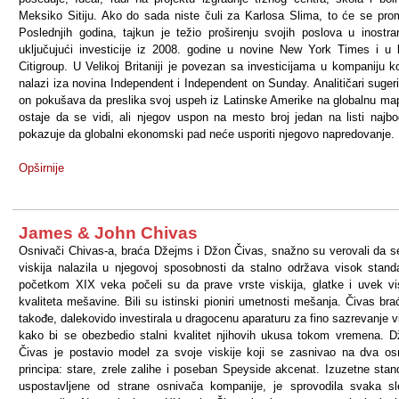
Meksiko Sitiju. Ako do sada niste čuli za Karlosa Slima, to će se prom
Poslednjih godina, tajkun je težio proširenju svojih poslova u inostra
uključujući investicije iz 2008. godine u novine New York Times i u
Citigroup. U Velikoj Britaniji je povezan sa investicijama u kompaniju k
nalazi iza novina Independent i Independent on Sunday. Analitičari suger
on pokušava da preslika svoj uspeh iz Latinske Amerike na globalnu ma
ostaje da se vidi, ali njegov uspon na mesto broj jedan na listi najbog
pokazuje da globalni ekonomski pad neće usporiti njegovo napredovanje.
Opširnije
James & John Chivas
Osnivači Chivas-a, braća Džejms i Džon Čivas, snažno su verovali da 
viskija nalazila u njegovoj sposobnosti da stalno održava visok stand
početkom XIX veka počeli su da prave vrste viskija, glatke i uvek v
kvaliteta mešavine. Bili su istinski pioniri umetnosti mešanja. Čivas bra
takođe, dalekovido investirala u dragocenu aparaturu za fino sazrevanje vi
kako bi se obezbedio stalni kvalitet njihovih ukusa tokom vremena. 
Čivas je postavio model za svoje viskije koji se zasnivao na dva o
principa: stare, zrele zalihe i poseban Speyside akcenat. Izuzetne stan
uspostavljene od strane osnivača kompanije, je sprovodila svaka s