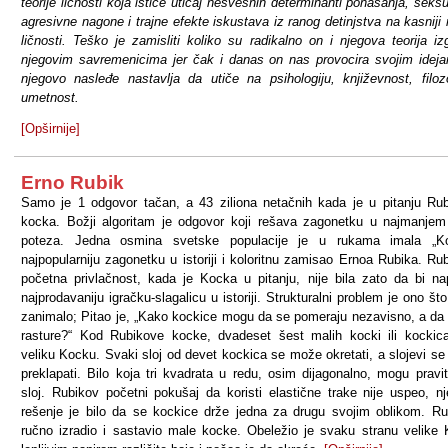
teorije ličnosti koja ističe uticaj nesvesnih determinanti ponašanja, seksu
agresivne nagone i trajne efekte iskustava iz ranog detinjstva na kasniji 
ličnosti. Teško je zamisliti koliko su radikalno on i njegova teorija izg
njegovim savremenicima jer čak i danas on nas provocira svojim idej
njegovo nasleđe nastavlja da utiče na psihologiju, književnost, filozo
umetnost.
[Opširnije]
Erno Rubik
Samo je 1 odgovor tačan, a 43 ziliona netačnih kada je u pitanju Ru
kocka. Božji algoritam je odgovor koji rešava zagonetku u najmanjem
poteza. Jedna osmina svetske populacije je u rukama imala „Ko
najpopularniju zagonetku u istoriji i koloritnu zamisao Ernoa Rubika. Ru
početna privlačnost, kada je Kocka u pitanju, nije bila zato da bi na
najprodavaniju igračku-slagalicu u istoriji. Strukturalni problem je ono što
zanimalo; Pitao je, „Kako kockice mogu da se pomeraju nezavisno, a da
rasture?“ Kod Rubikove kocke, dvadeset šest malih kocki ili kockic
veliku Kocku. Svaki sloj od devet kockica se može okretati, a slojevi s
preklapati. Bilo koja tri kvadrata u redu, osim dijagonalno, mogu pravit
sloj. Rubikov početni pokušaj da koristi elastične trake nije uspeo, n
rešenje je bilo da se kockice drže jedna za drugu svojim oblikom. Ru
ručno izradio i sastavio male kocke. Obeležio je svaku stranu velike