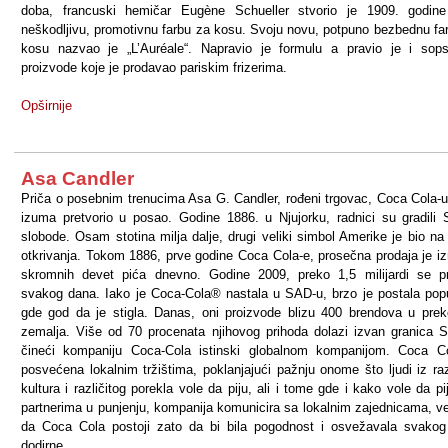
doba, francuski hemičar Eugène Schueller stvorio je 1909. godine
neškodljivu, promotivnu farbu za kosu. Svoju novu, potpuno bezbednu fa
kosu nazvao je „L’Auréale“. Napravio je formulu a pravio je i sop
proizvode koje je prodavao pariskim frizerima.
Opširnije
Asa Candler
Priča o posebnim trenucima Asa G. Candler, rođeni trgovac, Coca Cola-u
izuma pretvorio u posao. Godine 1886. u Njujorku, radnici su gradili 
slobode. Osam stotina milja dalje, drugi veliki simbol Amerike je bio na
otkrivanja. Tokom 1886, prve godine Coca Cola-e, prosečna prodaja je iz
skromnih devet pića dnevno. Godine 2009, preko 1,5 milijardi se p
svakog dana. Iako je Coca-Cola® nastala u SAD-u, brzo je postala pop
gde god da je stigla. Danas, oni proizvode blizu 400 brendova u pre
zemalja. Više od 70 procenata njihovog prihoda dolazi izvan granica 
čineći kompaniju Coca-Cola istinski globalnom kompanijom. Coca C
posvećena lokalnim tržištima, poklanjajući pažnju onome što ljudi iz razl
kultura i različitog porekla vole da piju, ali i tome gde i kako vole da pi
partnerima u punjenju, kompanija komunicira sa lokalnim zajednicama, ve
da Coca Cola postoji zato da bi bila pogodnost i osvežavala svako
dodirne.