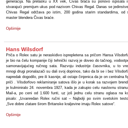
generacija. Na prelasku u XX vek, Čivas braća su ponovo ispisala is
stvarajući premijum ukus pod nazivom Chivas Regal. Danas se jedinstven
Chivas Regal održava po istim, 200 godina starim standardima, od 
master blendera Čivas braće.
Opširnije
Hans Wilsdorf
Priča o Rolex satu je neraskidivo isprepletena sa pričom Hansa Vilsdorfa
je bio na čelu kompanije čiji tehnički razvoj je doveo do tačnog, vodootp
samonavijajućeg ručnog sata. Razvoju industrije časovnika, u to vr
mnogi drugi pronalazači su dali svoj doprinos, tako da bi se i bez Vilsdorf
napredak dogodilo, pre ili kasnije, ali ostaje činjenica da je on centralna f
priči . Vilsdorfovo reklamiranje satova išlo je u korak sa razvojem brend
je kulminiralo 24. novembra 1927, kada je zakupio celu naslovnu stranu
Mail-a, po ceni od 1.600 funti, uz još jednu celu stranu oglasa na ko
pisalo: „Izvanredan Rolex ručni sat – Najbolji po svim svetskim test
„Sve dobre zlatare širom Britanske kraljevine imaju Rolex satove“.
Opširnije