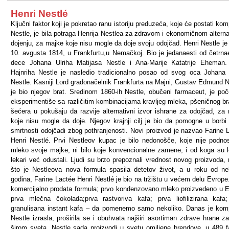
Henri Nestlé
Ključni faktor koji je pokretao ranu istoriju preduzeća, koje će postati kom
Nestle, je bila potraga Henrija Nestlea za zdravom i ekonomičnom altern
dojenju, za majke koje nisu mogle da doje svoju odojčad. Henri Nestle je
10. avgusta 1814, u Frankfurtu,u Nemačkoj. Bio je jedanaesti od četrna
dece Johana Ulriha Matijasa Nestle i Ana-Marije Katatrije Eheman
Hajnriha Nestle je nasledio tradicionalno posao od svog oca Johana 
Nestle. Kasniji Lord gradonačelnik Frankfurta na Majni, Gustav Edmund N
je bio njegov brat. Sredinom 1860-ih Nestle, obučeni farmaceut, je po
eksperimentiše sa različitim kombinacijama kravljeg mleka, pšeničnog br
šećera u pokušaju da razvije alternativni izvor ishrane za odojčad, za
koje nisu mogle da doje. Njegov krajnji cilj je bio da pomogne u borbi 
smrtnosti odojčadi zbog pothranjenosti. Novi proizvod je nazvao Farine 
Henri Nestlé. Prvi Nestleov kupac je bilo nedonošče, koje nije podnos
mleko svoje majke, ni bilo koje konvencionalne zamene, i od koga su l
lekari već odustali. Ljudi su brzo prepoznali vrednost novog proizvoda,
što je Nestleova nova formula spasila detetov život, a u roku od ne
godina, Farine Lactée Henri Nestlé je bio na tržištu u većem delu Evrope
komercijalno prodata formula; prvo kondenzovano mleko proizvedeno u E
prva mlečna čokolada;prva rastvoriva kafa; prva liofilizirana kafa
granulisana instant kafa – da pomenemo samo nekoliko. Danas je kom
Nestle izrasla, proširila se i obuhvata najširi asortiman zdrave hrane za
širom sveta. Nestle sada proizvodi u svetu omiljene brendove, u 489 f