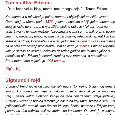
Tomas Alva Edison
,,Da bi imao veliku ideju, moraš imati mnogo ideja.” – Tomas Edison
Kao samouk u mladosti je počeo stvarati i objavljivati tehničke izume.
Osnovao je u
Menlo parku
1876
. godine, nedaleko od Njujorka, laboratorij
kojoj je radio do smrti, a u njoj
1884
. godine radio je i
Nikola Tesla
na
usavršavanju dinamo-mašine. Najpoznatiji izumi su mu: mikrofon s uglje
zrncima, megafon, fonograf, mašina za pisanje, telegrafski aparat koji ku
štampana slova, kvadrupleks aparat, jednostavna konstrukcija kinematog
na osnovi stroboskopskog efekta. Važan izum je
sijalica
s niti od ugljenik
koja je služila za rasvetu nekoliko desetina godina pre izuma sijalice s
metalnom niti. Edison je četvrti izumitelj svih vremena, a američkom
Patentnom birou prijavio je
1093 pate
nta.
[Opširnije]
Sigmund Frojd
Sigmund Frojd jedan od najuticajnijih figura
XX
veka, briljantnog uma, k
svojim kontroverznim idejama šokirao čovečanstvo, ali je ostavio neiz
trag u našoj kulturi i otvorio kapije do tada neistraženih odaja ljudske 
Austrijski lekar i psiholog izmenio je način na koji razmišljamo o sebi... N
psihoanalitički termini, kao što su id, ego, libido, neuroze i Edipov kom
postali su deo rečnika koji svakodnevno koristimo. Osnivač je psihoana