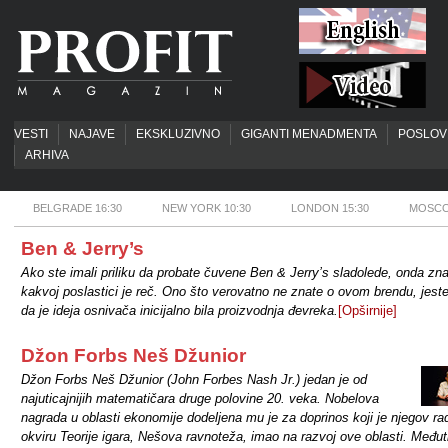
VESTI
NAJAVE
EKSKLUZIVNO
GIGANTI MENADMENTA
POSLOV
ARHIVA
BELGRADE 16:30
NEW YORK 10:30
LONDON 15:30
MOSCO
Ben & Jerry’s
Ako ste imali priliku da probate čuvene Ben & Jerry’s sladolede, onda zna
kakvoj poslastici je reč. Ono što verovatno ne znate o ovom brendu, jeste
da je ideja osnivača inicijalno bila proizvodnja đevreka.
[Opširnije]
Džon Forbs Neš Džunior
Džon Forbs Neš Džunior (John Forbes Nash Jr.) jedan je od
najuticajnijih matematičara druge polovine 20. veka. Nobelova
nagrada u oblasti ekonomije dodeljena mu je za doprinos koji je njegov ra
okviru Teorije igara, Nešova ravnoteža, imao na razvoj ove oblasti. Međut