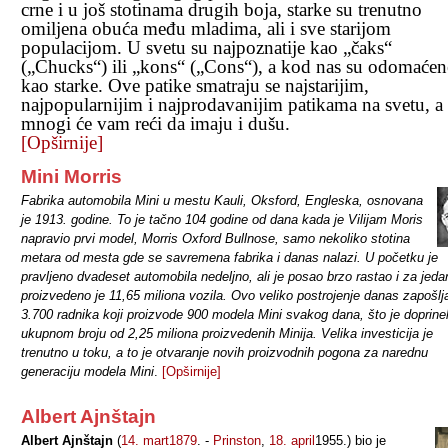
crne i u još stotinama drugih boja, starke su trenutno
omiljena obuća među mladima, ali i sve starijom
populacijom. U svetu su najpoznatije kao „čaks“
(„Chucks“) ili „kons“ („Cons“), a kod nas su odomaćen
kao starke. Ove patike smatraju se najstarijim,
najpopularnijim i najprodavanijim patikama na svetu, a
mnogi će vam reći da imaju i dušu.
[Opširnije]
Mini Morris
Fabrika automobila Mini u mestu Kauli, Oksford, Engleska, osnovana
je 1913. godine. To je tačno 104 godine od dana kada je Vilijam Moris
napravio prvi model, Morris Oxford Bullnose, samo nekoliko stotina
metara od mesta gde se savremena fabrika i danas nalazi. U početku je
pravljeno dvadeset automobila nedeljno, ali je posao brzo rastao i za jed
proizvedeno je 11,65 miliona vozila. Ovo veliko postrojenje danas zapošlj
3.700 radnika koji proizvode 900 modela Mini svakog dana, što je doprine
ukupnom broju od 2,25 miliona proizvedenih Minija. Velika investicija je
trenutno u toku, a to je otvaranje novih proizvodnih pogona za narednu
generaciju modela Mini
.
[Opširnije]
Albert Ajnštajn
A
lbert Ajnštajn
(
14. mart
1879
.
-
Prinston
,
18. april
1955
.) bio je