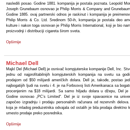
nasledili posao. Godine 1881. kompanija je postala poznata. Leopold Mor
Joseph Grunebaum osnovao je Philip Morris & Company and Grunebaum
Godine 1885. ovaj partnerski odnos je raskinut i kompanija je preimeno
Philip Morris & Co. Ltd. Sredinom 50-ih, kompanija je postala deo am
kulture i nakon toga osnovan je Philip Morris International, koji je bio na
proizvodnji i distribuciji cigareta širom sveta.
Opširnije
Michael Dell
Majkl Del (Michael Dell) je osnivač kompjuterske kompanije Dell, Inc. Stvo
jednu od najprofitabilnijih kompjuterskih kompanija na svetu sa god
prodajom od $50 milijardi američkih dolara. Dell je, takođe, postao je
najbogatijih ljudi na svetu i 4. je na Forbsovoj listi Amerikanaca sa boga
procenjenim na $18 milijardi. Sa samo hiljadu dolara u džepu, Del je
Godine osnovao „PC’s Limited“. Del je iz svoje spavaonice na univer
započeo izgradnju i prodaju personalnih računara od rezervnih delova.
koja je mladog preduzetnika odvajala od ostalih je bila prodaja direktno 
umesto prodaje preko posrednika.
Opširnije