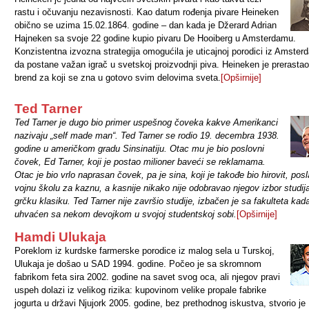
rastu i očuvanju nezavisnosti. Kao datum rođenja pivare Heineken
obično se uzima 15.02.1864. godine – dan kada je Džerard Adrian
Hajneken sa svoje 22 godine kupio pivaru De Hooiberg u Amsterdamu.
Konzistentna izvozna strategija omogućila je uticajnoj porodici iz Amste
da postane važan igrač u svetskoj proizvodnji piva. Heineken je prerastao
brend za koji se zna u gotovo svim delovima sveta.
[Opširnije]
Ted Tarner
Ted Tarner je dugo bio primer uspešnog čoveka kakve Amerikanci
nazivaju „self made man“. Ted Tarner se rodio 19. decembra 1938.
godine u američkom gradu Sinsinatiju. Otac mu je bio poslovni
čovek, Ed Tarner, koji je postao milioner baveći se reklamama.
Otac je bio vrlo naprasan čovek, pa je sina, koji je takođe bio hirovit, pos
vojnu školu za kaznu, a kasnije nikako nije odobravao njegov izbor studij
grčku klasiku. Ted Tarner nije završio studije, izbačen je sa fakulteta kada
uhvaćen sa nekom devojkom u svojoj studentskoj sobi.
[Opširnije]
Hamdi Ulukaja
Poreklom iz kurdske farmerske porodice iz malog sela u Turskoj,
Ulukaja je došao u SAD 1994. godine. Počeo je sa skromnom
fabrikom feta sira 2002. godine na savet svog oca, ali njegov pravi
uspeh dolazi iz velikog rizika: kupovinom velike propale fabrike
jogurta u državi Njujork 2005. godine, bez prethodnog iskustva, stvorio je