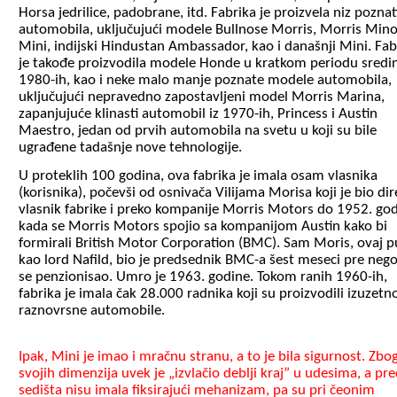
Horsa jedrilice, padobrane, itd. Fabrika je proizvela niz poznat
automobila, uključujući modele Bullnose Morris, Morris Mino
Mini, indijski Hindustan Ambassador, kao i današnji Mini. Fab
je takođe proizvodila modele Honde u kratkom periodu sred
1980-ih, kao i neke malo manje poznate modele automobila,
uključujući nepravedno zapostavljeni model Morris Marina,
zapanjujuće klinasti automobil iz 1970-ih, Princess i Austin
Maestro, jedan od prvih automobila na svetu u koji su bile
ugrađene tadašnje nove tehnologije.
U proteklih 100 godina, ova fabrika je imala osam vlasnika
(korisnika), počevši od osnivača Vilijama Morisa koji je bio dir
vlasnik fabrike i preko kompanije Morris Motors do 1952. god
kada se Morris Motors spojio sa kompanijom Austin kako bi
formirali British Motor Corporation (BMC).
Sam Moris, ovaj p
kao lord Nafild, bio je predsednik BMC-a šest meseci pre nego
se penzionisao. Umro je 1963. godine. Tokom ranih 1960-ih,
fabrika je imala čak 28.000 radnika koji su proizvodili izuzetn
raznovrsne automobile.
Ipak, Mini je imao i mračnu stranu, a to je bila sigurnost. Zbo
svojih dimenzija uvek je „izvlačio deblji kraj” u udesima, a pr
sedišta nisu imala fiksirajući mehanizam, pa su pri čeonim