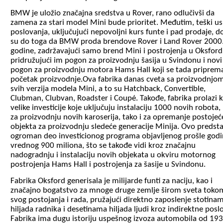
BMW je uložio značajna sredstva u Rover, rano odlučivši da
zamena za stari model Mini bude prioritet. Međutim, teški us
poslovanja, uključujući nepovoljni kurs funte i pad prodaje, do
su do toga da BMW proda brendove Rover i Land Rover 2000
godine, zadržavajući samo brend Mini i postrojenja u Oksford
pridružujući im pogon za proizvodnju šasija u Svindonu i novi
pogon za proizvodnju motora Hams Hall koji se tada priprem
početak proizvodnje.Ova fabrika danas cveta sa proizvodnjo
svih verzija modela Mini, a to su Hatchback, Convertible,
Clubman, Clubvan, Roadster i Coupé. Takođe, fabrika prolazi 
velike investicije koje uključuju instalaciju 1000 novih robota,
za proizvodnju novih karoserija, tako i za opremanje postojeć
objekta za proizvodnju sledeće generacije Minija. Ovo predsta
ogroman deo investicionog programa objavljenog prošle god
vrednog 900 miliona, što se takođe vidi kroz značajnu
nadogradnju i instalaciju novih objekata u okviru motornog
postrojenja Hams Hall i postrojenja za šasije u Svindonu.
Fabrika Oksford generisala je milijarde funti za naciju, kao i
značajno bogatstvo za mnoge druge zemlje širom sveta toko
svog postojanja i rada, pružajući direktno zaposlenje stotina
hiljada radnika i desetinama hiljada ljudi kroz indirektne posl
Fabrika ima dugu istoriju uspešnog izvoza automobila od 193