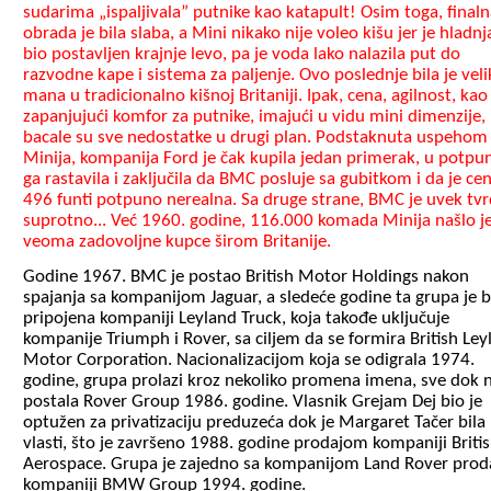
sudarima „ispaljivala” putnike kao katapult! Osim toga, final
obrada je bila slaba, a Mini nikako nije voleo kišu jer je hladnj
bio postavljen krajnje levo, pa je voda lako nalazila put do
razvodne kape i sistema za paljenje. Ovo poslednje bila je veli
mana u tradicionalno kišnoj Britaniji. Ipak, cena, agilnost, kao 
zapanjujući komfor za putnike, imajući u vidu mini dimenzije,
bacale su sve nedostatke u drugi plan. Podstaknuta uspehom
Minija, kompanija Ford je čak kupila jedan primerak, u potpun
ga rastavila i zaključila da BMC posluje sa gubitkom i da je ce
496 funti potpuno nerealna. Sa druge strane, BMC je uvek tvr
suprotno... Već 1960. godine, 116.000 komada Minija našlo j
veoma zadovoljne kupce širom Britanije.
Godine 1967. BMC je postao British Motor Holdings nakon
spajanja sa kompanijom Jaguar, a sledeće godine ta grupa je b
pripojena kompaniji Leyland Truck, koja takođe uključuje
kompanije Triumph i Rover, sa ciljem da se formira British Ley
Motor Corporation. Nacionalizacijom koja se odigrala 1974.
godine, grupa prolazi kroz nekoliko promena imena, sve dok n
postala Rover Group 1986. godine. Vlasnik Grejam Dej bio je
optužen za privatizaciju preduzeća dok je Margaret Tačer bila
vlasti, što je završeno 1988. godine prodajom kompaniji Briti
Aerospace. Grupa je zajedno sa kompanijom Land Rover prod
kompaniji BMW Group 1994. godine.