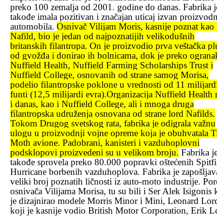
preko 100 zemalja od 2001. godine do danas. Fabrika j
takođe imala pozitivan i značajan uticaj izvan proizvodn
automobila.
Osnivač Vilijam Moris, kasnije poznat kao 
Nafild, bio je jedan od najpoznatijih velikodušnih
britanskih filantropa. On je proizvodio prva veštačka pl
od gvožđa i donirao ih bolnicama, dok je preko ograna
Nuffield Health, Nuffield Farming Scholarships Trust i
Nuffield College, osnovanih od strane samog Morisa,
podelio filantropske poklone u vrednosti od 11 milijard
funti (12,5 milijardi evra).Organizacija Nuffield Health 
i danas, kao i Nuffield College, ali i mnoga druga
filantropska udruženja osnovana od strane lord Nafilds.
Tokom Drugog svetskog rata, fabrika je odigrala važnu
ulogu u proizvodnji vojne opreme koja je obuhvatala T
Moth avione. Padobrani, kanisteri i vazduhoplovni
podsklopovi proizvedeni su u velikom broju.
Fabrika j
takođe sprovela preko 80.000 popravki oštećenih Spitfir
Hurricane borbenih vazduhoplova. Fabrika je zapošljav
veliki broj poznatih ličnosti iz auto-moto industrije. Po
osnivača Vilijama Morisa, tu su bili i Ser Alek Isigonis 
je dizajnirao modele Morris Minor i Mini, Leonard Lor
koji je kasnije vodio British Motor Corporation, Erik L