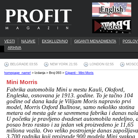
VESTI
NAJAVE
EKSKLUZIVNO
GIGANTI MENADMENTA
POSLOV
ARHIVA
BELGRADE 03:55
NEW YORK 21:55
LONDON 02:55
MOSCO
homepage_name!
> Izdanja > Broj 093 >
Giganti - Mini Moris
Mini Morris
Fabrika automobila Mini u mestu Kauli, Oksford,
Engleska, osnovana je 1913. godine. To je tačno 104
godine od dana kada je Vilijam Moris napravio prvi
model, Morris Oxford Bullnose, samo nekoliko stotina
metara od mesta gde se savremena fabrika i danas nala
U početku je pravljeno dvadeset automobila nedeljno, al
posao brzo rastao i za jedan vek proizvedeno je 11,65
miliona vozila. Ovo veliko postrojenje danas zapošljav
3.700 radnika koji proizvode 900 modela Mini svakog