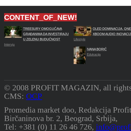
CONTENT_OF_NEW!
TREESURY OMOGUĆAVA
OLED DOMINACIJA, QNE
GRAĐANIMA DA INVESTIRAJU
XBOOM AUDIO INOVACI
U ZELENU BUDUĆNOST
Lifestyle
Intervju
IVANA BORIĆ
Edukacija
© 2008 PROFIT MAGAZIN, all rights 
CMS:
OCP
Promedia market doo, Redakcija Profi
Birčaninova br. 2, Beograd, Srbija,
Tel: +381 (0) 11 26 46 726,
info@prof