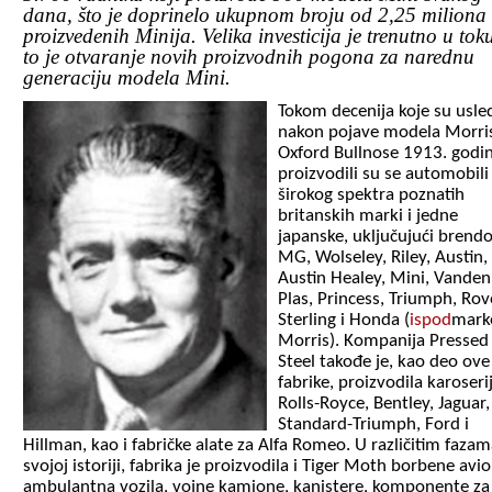
dana, što je doprinelo ukupnom broju od 2,25 miliona
proizvedenih Minija. Velika investicija je trenutno u tok
to je otvaranje novih proizvodnih pogona za narednu
generaciju modela Mini.
Tokom decenija koje su usled
nakon pojave modela Morri
Oxford Bullnose 1913. godin
proizvodili su se automobili 
širokog spektra poznatih
britanskih marki i jedne
japanske, uključujući brend
MG, Wolseley, Riley, Austin,
Austin Healey, Mini, Vanden
Plas, Princess, Triumph, Rov
Sterling i Honda (
ispod
mark
Morris). Kompanija Pressed
Steel takođe je, kao deo ove
fabrike, proizvodila karoseri
Rolls-Royce, Bentley, Jaguar
Standard-Triumph, Ford i
Hillman, kao i fabričke alate za Alfa Romeo. U različitim fazam
svojoj istoriji, fabrika je proizvodila i Tiger Moth borbene avi
ambulantna vozila, vojne kamione, kanistere, komponente za