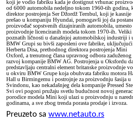
koji je vodio fabriku kada je dostignut vrhunac proizvo
od 6000 automobila nedeljno tokom 1960-tih godina, k
direktor postrojenja Ser Džordž Ternbul, koji je kasnije
prešao u kompaniju Hyundai, pomogavši joj da postan
proizvođač sopstvenih dizajniranih automobila, umesto
proizvodnje licenciranih modela tokom 1970-ih. Veliki 
poznatih ličnosti u današnjoj automobilskoj industriji i 
BMW Grupi su bivši zaposleni ove fabrike, uključujući
Herberta Disa, prethodnog direktora postrojenja Mini
Oxford, a trenutnog člana upravnog odbora zaduženog 
razvoj kompanije BMW AG. Postrojenja u Oksfordu d
predstavljaju centralni element britanske proizvodnje vo
u okviru BMW Grupe koja obuhvata fabriku motora 
Hall u Birmingemu i postrojnje za proizvodnju šasija u
Svindonu, kao nekadašnjeg dela kompanije Pressed Ste
Svi ovi pogoni pružaju svetlu budućnost novoj generaci
porodice modela Mini koji ulazi u proizvodnju u nare
godinama, a sve zbog trenda porasta prodaje i izvoza.
Preuzeto sa
www.netauto.rs