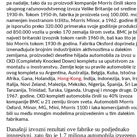
pa nadalje, tako da su proizvodi kompanije Morris činili skor
ukupnog računovodstvenog izvoza Velike Britanije od sredine
1930-ih. Tokom 1950-ih, fabrika je proizvela svoj 100.000. m
namenjen inostranom tržištu, Morris Minor, a 1962. godine
je isporučio preko 320.000 primeraka svoje godišnje produkci
od 850.000 vozila u preko 170 zemalja širom sveta. BMC je b
najveći britanski izvoznik tokom ranih 1960-ih, baš kao što je
bio Morris tokom 1930-ih godina. Fabrika Oksford doprinela 
iznenađujuće brojnim industrijskim aktivnostima u dalekim
zemljama, proizvodeći desetine hiljada automobila za izvoz u 
CKD (Completely Knocked Down) kompletu sa uputstvom za
montažu u inostranstvu. Zemlje koje su pravile automobile iz
ovog kompleta su Argentina, Australija, Belgija, Kuba, Istočna
Afrika, Gana, Holandija,
Hong-Kong
, Indija, Indonezija, Iran, Ir
Italija, Novi Zeland, Malezija, Meksiko, Nigerija, Španija, Šri L
Tanzanija, Trinidad, Turska, Uganda, Urugvaj i mnoge druge. 
1967. godine, CKD kompleti automobila činili su 40% izvoza
kompanije BMC u 21 zemlju širom sveta. Automobili Morris
Oxford, Minor, MG, Mini, Morris 1100 i laka komercijalnih voz
bili su među mnogim modelima proizvedenim u tim dalekim
fabrikama.
Današnji izvozni rezultati ove fabrike su podjednako
impresivni, zato što je 1,7 miliona automobila izvezeno