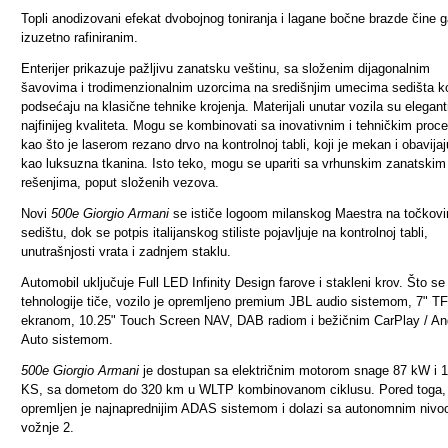
Topli anodizovani efekat dvobojnog toniranja i lagane bočne brazde čine 
izuzetno rafiniranim.
Enterijer prikazuje pažljivu zanatsku veštinu, sa složenim dijagonalnim
šavovima i trodimenzionalnim uzorcima na središnjim umecima sedišta ko
podsećaju na klasične tehnike krojenja. Materijali unutar vozila su elegantn
najfinijeg kvaliteta. Mogu se kombinovati sa inovativnim i tehničkim proc
kao što je laserom rezano drvo na kontrolnoj tabli, koji je mekan i obavijaj
kao luksuzna tkanina. Isto teko, mogu se upariti sa vrhunskim zanatskim
rešenjima, poput složenih vezova.
Novi
500e Giorgio Armani
se ističe logoom milanskog Maestra na točkovi
sedištu, dok se potpis italijanskog stiliste pojavljuje na kontrolnoj tabli,
unutrašnjosti vrata i zadnjem staklu.
Automobil uključuje Full LED Infinity Design farove i stakleni krov. Što se
tehnologije tiče, vozilo je opremljeno premium JBL audio sistemom, 7" T
ekranom, 10.25" Touch Screen NAV, DAB radiom i bežičnim CarPlay / An
Auto sistemom.
500e Giorgio Armani
je dostupan sa električnim motorom snage 87 kW i 
KS, sa dometom do 320 km u WLTP kombinovanom ciklusu. Pored toga,
opremljen je najnaprednijim ADAS sistemom i dolazi sa autonomnim niv
vožnje 2.