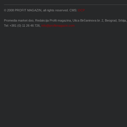
© 2008 PROFIT MAGAZIN, all rights reserved. CMS:
OCP
Promedia market doo, Redakcija Profit magazina, Ulica Birčaninova br. 2, Beograd, Srbija,
Tel: +381 (0) 11 26 46 726,
info@profitmagazin.com