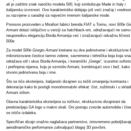
ali je zaštitni znak naročito modela 500, koji simbolizuje Made in Italy i
italijansku izvrsnost. Ove karakteristike dobijaju još veći značaj i vrednost
su razvijene u saradnji sa najvećim imenom italijanske mode.
Ponosno proizveden u Mirafiori fabrici brenda FIAT u Torinu, novi
500e Gi
Armani
dolazi isključivo u verziji sa hatchback-om, odražavajući ne samo
neuporedivu eleganciju Đorđa Armanija već i izražavajući odvažnu ličnost
500e.
Za model
500e Giorgio Armani
kreirane su dve jedinstvene i ekskluzivne 
mikronizovane čestice tamno zelene, savremena i tehnička boja koja sn
odražava stil i ukus Đorđa Armanija, i keramički „Greige“, izuzetno sofisti
i prefinjena nijansa, koju je ozmislio Armani, kombinujući sivo i bež, kako 
stvorio jedinstvenu boju i ime.
Što se tiče eksterijera, italijanski dizajneri su težili smanjenju kontrasta i
dekoracije kako bi postigli monohromatski efekat: čist, suštinski i u skla
Armani stilom.
Glavna karakteristika eksterijera su točkovi, ekskluzivno dizajnirani da
predstavljaju GA logo u makro skali. Oni postaju zvezde automobila i čin
se ističe izdaleka.
Specifičan dizajn snažno naglašava partnerstvo, istovremeno poboljšavaj
aerodinamičke performanse zahvaljujući blagoj 3D površini.