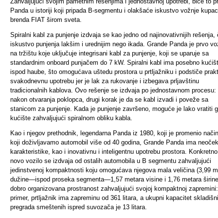
Zahvaljujući svojim pametnim rešenjima i jednostavnoj upotrebi, biće to pr
Panda u istoriji koji pripada B-segmentu i olakšaće iskustvo vožnje kupa
brenda FIAT širom sveta.
Spiralni kabl za punjenje izdvaja se kao jedno od najinovativnijih rešenja, 
iskustvo punjenja lakšim i urednijim nego ikada. Grande Panda je prvo vo
na tržištu koje uključuje integrisani kabl za punjenje, koji se uparuje sa
standardnim onboard punjačem do 7 kW. Spiralni kabl ima posebno kućiš
ispod haube, što omogućava uštedu prostora u prtljažniku i podstiče prak
svakodnevnu upotrebu jer je lak za rukovanje i izbegava prljavštinu
tradicionalnih kablova. Ovo rešenje se izdvaja po jednostavnom procesu:
nakon otvaranja poklopca, drugi korak je da se kabl izvadi i poveže sa
stanicom za punjenje. Kada je punjenje završeno, moguće je lako vratiti 
kućište zahvaljujući spiralnom obliku kabla.
Kao i njegov prethodnik, legendarna Panda iz 1980, koji je promenio nači
koji doživljavamo automobil više od 40 godina, Grande Panda ima neoče
karakteristike, kao i inovativnu i inteligentnu upotrebu prostora. Konkretno
novo vozilo se izdvaja od ostalih automobila u B segmentu zahvaljujući
jedinstvenoj kompaktnosti koju omogućava njegova mala veličina (3,99 m
dužine—ispod proseka segmenta—1,57 metara visine i 1,76 metara širine)
dobro organizovana prostranost zahvaljujući svojoj kompaktnoj zapremini
primer, prtljažnik ima zapreminu od 361 litara, a ukupni kapacitet skladišn
pregrada smeštenih ispred suvozača je 13 litara.