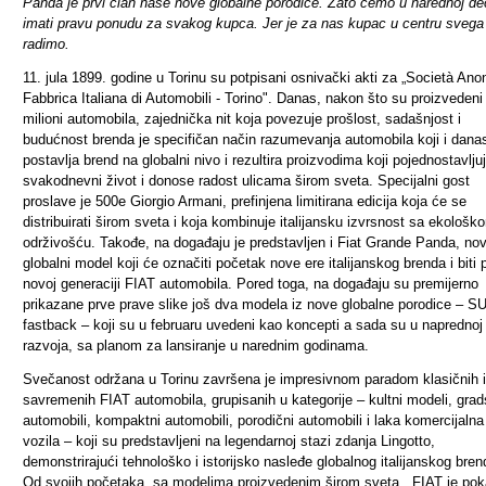
Panda je prvi član naše nove globalne porodice. Zato ćemo u narednoj dec
imati pravu ponudu za svakog kupca. Jer je za nas kupac u centru svega
radimo.
11. jula 1899. godine u Torinu su potpisani osnivački akti za „Società An
Fabbrica Italiana di Automobili - Torino". Danas, nakon što su proizvedeni
milioni automobila, zajednička nit koja povezuje prošlost, sadašnjost i
budućnost brenda je specifičan način razumevanja automobila koji i dana
postavlja brend na globalni nivo i rezultira proizvodima koji pojednostavlju
svakodnevni život i donose radost ulicama širom sveta. Specijalni gost
proslave je 500e Giorgio Armani, prefinjena limitirana edicija koja će se
distribuirati širom sveta i koja kombinuje italijansku izvrsnost sa ekološk
održivošću. Takođe, na događaju je predstavljen i Fiat Grande Panda, nov
globalni model koji će označiti početak nove ere italijanskog brenda i biti p
novoj generaciji FIAT automobila. Pored toga, na događaju su premijerno
prikazane prve prave slike još dva modela iz nove globalne porodice – SU
fastback – koji su u februaru uvedeni kao koncepti a sada su u naprednoj 
razvoja, sa planom za lansiranje u narednim godinama.
Svečanost održana u Torinu završena je impresivnom paradom klasičnih i
savremenih FIAT automobila, grupisanih u kategorije – kultni modeli, grad
automobili, kompaktni automobili, porodični automobili i laka komercijalna
vozila – koji su predstavljeni na legendarnoj stazi zdanja Lingotto,
demonstrirajući tehnološko i istorijsko nasleđe globalnog italijanskog bren
Od svojih početaka, sa modelima proizvedenim širom sveta , FIAT je po