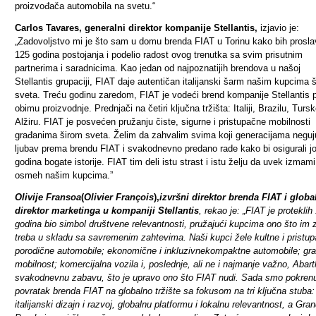
proizvođača automobila na svetu.“
Carlos Tavares, generalni direktor kompanije Stellantis,
izjavio je:
„Zadovoljstvo mi je što sam u domu brenda FIAT u Torinu kako bih prosla
125 godina postojanja i podelio radost ovog trenutka sa svim prisutnim
partnerima i saradnicima. Kao jedan od najpoznatijih brendova u našoj
Stellantis grupaciji, FIAT daje autentičan italijanski šarm našim kupcima 
sveta. Treću godinu zaredom, FIAT je vodeći brend kompanije Stellantis 
obimu proizvodnje. Prednjači na četiri ključna tržišta: Italiji, Brazilu, Tursko
Alžiru. FIAT je posvećen pružanju čiste, sigurne i pristupačne mobilnosti
građanima širom sveta. Želim da zahvalim svima koji generacijama neguj
ljubav prema brendu FIAT i svakodnevno predano rade kako bi osigurali j
godina bogate istorije. FIAT tim deli istu strast i istu želju da uvek izmami
osmeh našim kupcima.”
Olivije Fransoa
(
Olivier François
),
izvršni direktor brenda FIAT i globa
direktor marketinga u kompaniji Stellantis
, rekao je: „FIAT je proteklih
godina bio simbol društvene relevantnosti, pružajući kupcima ono što im 
treba u skladu sa savremenim zahtevima. Naši kupci žele kultne i pristu
porodične automobile; ekonomične i inkluzivne
kompaktne automobile;
gr
mobilnost; komercijalna vozila i, poslednje, ali ne i najmanje važno, Abar
svakodnevnu zabavu, što je upravo ono što FIAT nudi. Sada smo pokrenu
povratak brenda FIAT na globalno tržište sa fokusom na tri ključna stuba:
italijanski dizajn i razvoj, globalnu platformu i lokalnu relevantnost, a Gra