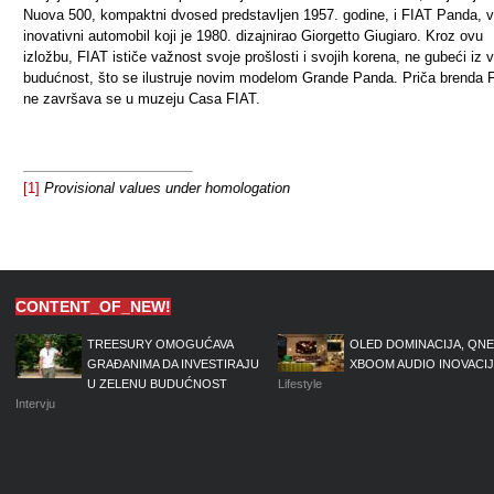
Nuova 500, kompaktni dvosed predstavljen 1957. godine, i FIAT Panda, vr
inovativni automobil koji je 1980. dizajnirao Giorgetto Giugiaro. Kroz ovu
izložbu, FIAT ističe važnost svoje prošlosti i svojih korena, ne gubeći iz 
budućnost, što se ilustruje novim modelom Grande Panda. Priča brenda 
ne završava se u muzeju Casa FIAT.
[1]
Provisional values under homologation
CONTENT_OF_NEW!
TREESURY OMOGUĆAVA
OLED DOMINACIJA, QNE
GRAĐANIMA DA INVESTIRAJU
XBOOM AUDIO INOVACI
U ZELENU BUDUĆNOST
Lifestyle
Intervju