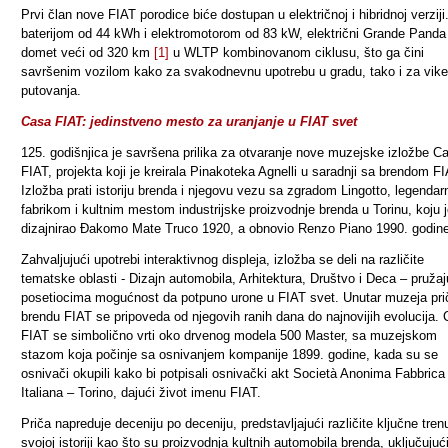
Prvi član nove FIAT porodice biće dostupan u električnoj i hibridnoj verziji
baterijom od 44 kWh i elektromotorom od 83 kW, električni Grande Panda
domet veći od 320 km
[1]
u WLTP kombinovanom ciklusu, što ga čini
savršenim vozilom kako za svakodnevnu upotrebu u gradu, tako i za vik
putovanja.
Casa FIAT: jedinstveno mesto za uranjanje u FIAT svet
125. godišnjica je savršena prilika za otvaranje nove muzejske izložbe C
FIAT, projekta koji je kreirala Pinakoteka Agnelli u saradnji sa brendom FI
Izložba prati istoriju brenda i njegovu vezu sa zgradom Lingotto, legenda
fabrikom i kultnim mestom industrijske proizvodnje brenda u Torinu, koju 
dizajnirao Đakomo Mate Truco 1920, a obnovio Renzo Piano 1990. godin
Zahvaljujući upotrebi interaktivnog displeja, izložba se deli na različite
tematske oblasti - Dizajn automobila, Arhitektura, Društvo i Deca – pružaj
posetiocima mogućnost da potpuno urone u FIAT svet. Unutar muzeja pri
brendu FIAT se pripoveda od njegovih ranih dana do najnovijih evolucija.
FIAT se simbolično vrti oko drvenog modela 500 Master, sa muzejskom
stazom koja počinje sa osnivanjem kompanije 1899. godine, kada su se
osnivači okupili kako bi potpisali osnivački akt Società Anonima Fabbrica
Italiana – Torino, dajući život imenu FIAT.
Priča napreduje deceniju po deceniju, predstavljajući različite ključne tren
svojoj istoriji kao što su proizvodnja kultnih automobila brenda, uključujući