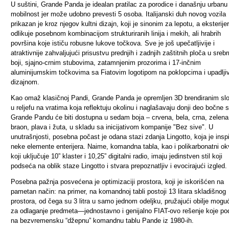
U suštini, Grande Panda je idealan pratilac za porodice i današnju urbanu
mobilnost jer može udobno prevesti 5 osoba. Italijanski duh novog vozila
prikazan je kroz njegov kultni dizajn, koji je sinonim za lepotu, a eksterije
odlikuje posebnom kombinacijom strukturiranih linija i mekih, ali hrabrih
površina koje ističu robusne lukove točkova. Sve je još upečatljivije i
atraktivnije zahvaljujući prisustvu prednjih i zadnjih zaštitnih ploča u srebr
boji, sjajno-crnim stubovima, zatamnjenim prozorima i 17-inčnim
aluminijumskim točkovima sa Fiatovim logotipom na poklopcima i upadlji
dizajnom.
Kao omaž klasičnoj Pandi, Grande Panda je opremljen 3D brendiranim sl
u reljefu na vratima koja reflektuju okolinu i naglašavaju donji deo bočne s
Grande Pandu će biti dostupna u sedam boja – crvena, bela, crna, zelena
braon, plava i žuta, u skladu sa inicijativom kompanije "Bez sive". U
unutrašnjosti, posebna počast je odana stazi zdanja Lingotto, koja je inspi
neke elemente enterijera. Naime, komandna tabla, kao i polikarbonatni ok
koji uključuje 10” klaster i 10,25” digitalni radio, imaju jedinstven stil koji
podseća na oblik staze Lingotto i stvara prepoznatljiv i evocirajući izgled.
Posebna pažnja posvećena je optimizaciji prostora, koji je iskorišćen na
pametan način: na primer, na komandnoj tabli postoji 13 litara skladišnog
prostora, od čega su 3 litra u samo jednom odeljku, pružajući obilje mogu
za odlaganje predmeta—jednostavno i genijalno FIAT-ovo rešenje koje p
na bezvremensku “džepnu” komandnu tablu Pande iz 1980-ih.