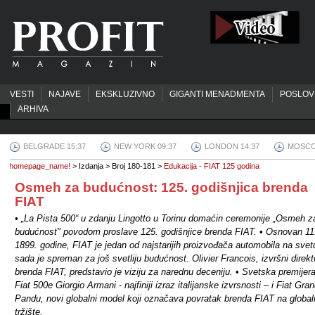
VESTI
NAJAVE
EKSKLUZIVNO
GIGANTI MENADMENTA
POSLOV
ARHIVA
BELGRADE 15:38
NEW YORK 09:38
LONDON 14:38
MOSCO
homepage_name!
> Izdanja > Broj 180-181 >
Edukacija - FIAT 125 godina
Osmeh za budućnost: 125. godišnjica brenda
FIAT
• „La Pista 500“ u zdanju Lingotto u Torinu domaćin ceremonije „Osmeh z
budućnost" povodom proslave 125. godišnjice brenda FIAT. • Osnovan 11.
1899. godine, FIAT je jedan od najstarijih proizvođača automobila na svetu
sada je spreman za još svetliju budućnost. Olivier Francois, izvršni direkt
brenda FIAT, predstavio je viziju za narednu deceniju. • Svetska premijer
Fiat 500e Giorgio Armani - najfiniji izraz italijanske izvrsnosti – i Fiat Gra
Pandu, novi globalni model koji označava povratak brenda FIAT na global
tržište.