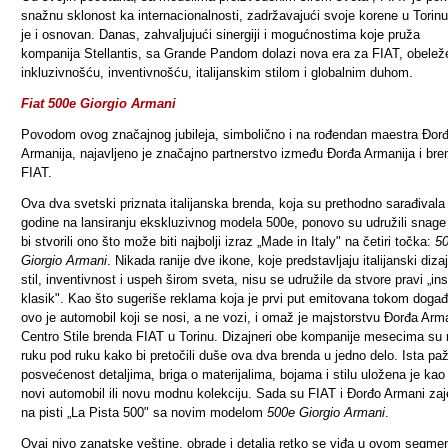
snažnu sklonost ka internacionalnosti, zadržavajući svoje korene u Torinu
je i osnovan. Danas, zahvaljujući sinergiji i mogućnostima koje pruža
kompanija Stellantis, sa Grande Pandom dolazi nova era za FIAT, obelež
inkluzivnošću, inventivnošću, italijanskim stilom i globalnim duhom.
Fiat 500e Giorgio Armani
Povodom ovog značajnog jubileja, simbolično i na rođendan maestra Đor
Armanija, najavljeno je značajno partnerstvo između Đorđa Armanija i bre
FIAT.
Ova dva svetski priznata italijanska brenda, koja su prethodno sarađivala
godine na lansiranju ekskluzivnog modela 500e, ponovo su udružili snage
bi stvorili ono što može biti najbolji izraz „Made in Italy" na četiri točka:
5
Giorgio Armani
. Nikada ranije dve ikone, koje predstavljaju italijanski diza
stil, inventivnost i uspeh širom sveta, nisu se udružile da stvore pravi „ins
klasik". Kao što sugeriše reklama koja je prvi put emitovana tokom događ
ovo je automobil koji se nosi, a ne vozi, i omaž je majstorstvu Đorđa Arma
Centro Stile brenda FIAT u Torinu. Dizajneri obe kompanije mesecima su r
ruku pod ruku kako bi pretočili duše ova dva brenda u jedno delo. Ista paž
posvećenost detaljima, briga o materijalima, bojama i stilu uložena je kao
novi automobil ili novu modnu kolekciju. Sada su FIAT i Đorđo Armani za
na pisti „La Pista 500" sa novim modelom
500e Giorgio Armani
.
Ovaj nivo zanatske veštine, obrade i detalja retko se viđa u ovom segme