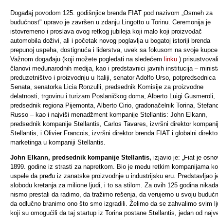
Događaj povodom 125. godišnjice brenda FIAT pod nazivom „Osmeh za
budućnost" upravo je završen u zdanju Lingotto u Torinu. Ceremonija je
istovremeno i proslava ovog retkog jubileja koji malo koji proizvođač
automobila doživi, ali i početak novog poglavlja u bogatoj istoriji brenda
prepunoj uspeha, dostignuća i liderstva, uvek sa fokusom na svoje kupce
Važnom događaju (koji možete pogledati na sledećem
linku
) prisustvoval
članovi međunarodnih medija, kao i predstavnici javnih institucija – minist
preduzetništvo i proizvodnju u Italiji, senator Adolfo Urso, potpredsednica
Senata, senatorka Licia Ronzulli, predsednik Komisije za proizvodne
delatnosti, trgovinu i turizam Poslaničkog doma, Alberto Luigi Gusmeroli,
predsednik regiona Pijemonta, Alberto Cirio, gradonačelnik Torina, Stefan
Russo – kao i najviši menadžment kompanije Stellantis: John Elkann,
predsednik kompanije Stellantis, Carlos Tavares, izvršni direktor kompani
Stellantis, i Olivier Francois, izvršni direktor brenda FIAT i globalni direkto
marketinga u kompaniji Stellantis.
John Elkann, predsednik kompanije Stellantis,
izjavio je: „Fiat je osn
1899. godine iz strasti za napretkom. Bio je među retkim kompanijama ko
uspele da pređu iz zanatske proizvodnje u industrijsku eru. Predstavljao j
slobodu kretanja za milione ljudi, i to sa stilom. Za ovih 125 godina nikad
nismo prestali da radimo, da tražimo rešenja, da verujemo u svoju budućn
da odlučno branimo ono što smo izgradili. Želimo da se zahvalimo svim l
koji su omogućili da taj startup iz Torina postane Stellantis, jedan od najv