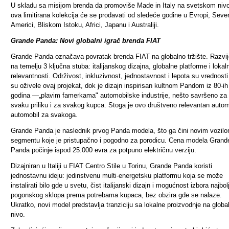
U skladu sa misijom brenda da promoviše Made in Italy na svetskom niv
ova limitirana kolekcija će se prodavati od sledeće godine u Evropi, Seve
Americi, Bliskom Istoku, Africi, Japanu i Australiji.
Grande Panda:
Novi globalni igrač brenda FIAT
Grande Panda označava povratak brenda FIAT na globalno tržište. Razvij
na temelju 3 ključna stuba: italijanskog dizajna, globalne platforme i lokal
relevantnosti. Održivost, inkluzivnost, jednostavnost i lepota su vrednosti
su oživele ovaj projekat, dok je dizajn inspirisan kultnom Pandom iz 80-ih
godina —„plavim famerkama" automobilske industrije, nešto savršeno za
svaku priliku i za svakog kupca. Stoga je ovo društveno relevantan autom
automobil za svakoga.
Grande Panda je naslednik prvog Panda modela, što ga čini novim vozil
segmentu koje je pristupačno i pogodno za porodicu. Cena modela Grand
Panda počinje ispod 25.000 evra za potpuno električnu verziju.
Dizajniran u Italiji u FIAT Centro Stile u Torinu, Grande Panda koristi
jednostavnu ideju: jedinstvenu multi-energetsku platformu koja se može
instalirati bilo gde u svetu, čist italijanski dizajn i mogućnost izbora najbol
pogonskog sklopa prema potrebama kupaca, bez obzira gde se nalaze.
Ukratko, novi model predstavlja tranziciju sa lokalne proizvodnje na global
nivo.