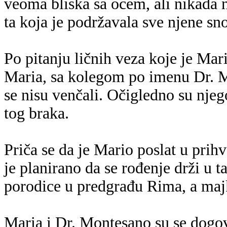
veoma bliska sa ocem, ali nikada n
ta koja je podržavala sve njene sn
Po pitanju ličnih veza koje je Mar
Maria, sa kolegom po imenu Dr. M
se nisu venčali. Očigledno su njeg
tog braka.
Priča se da je Mario poslat u prih
je planirano da se rođenje drži u t
porodice u predgrađu Rima, a maj
Maria i Dr. Montesano su se dogovo