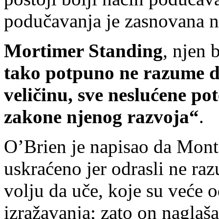
podučavanja je zasnovana na
Mortimer Standing
, njen 
tako potpuno ne razume du
veličinu, sve neslućene pot
zakone njenog razvoja“
.
O’Brien je napisao da Monte
uskraćeno jer odrasli ne ra
volju da uče, koje su veće 
izražavanja; zato on naglaš