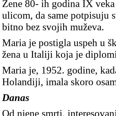
Žene 80- ih godina IX veka
ulicom, da same potpisuju sv
bitno bez svojih muževa.
Maria je postigla uspeh u šk
žena u Italiji koja je diplo
Maria je, 1952. godine, ka
Holandiji, imala skoro osa
Danas
Od njene smrti, interesovan