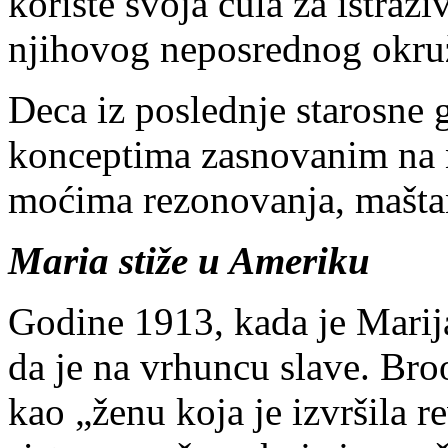
koriste svoja čula za istraži
njihovog neposrednog okru
Deca iz poslednje starosne 
konceptima zasnovanim na 
moćima rezonovanja, maštanj
Maria stiže u Ameriku
Godine 1913, kada je Marija
da je na vrhuncu slave. Bro
kao „ženu koja je izvršila