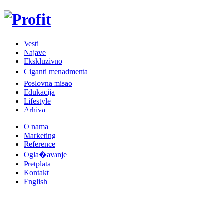
Vesti
Najave
Ekskluzivno
Giganti menadmenta
Poslovna misao
Edukacija
Lifestyle
Arhiva
O nama
Marketing
Reference
Ogla�avanje
Pretplata
Kontakt
English