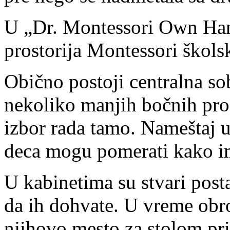
U „Dr. Montessori Own Hand
prostorija Montessori škols
Obično postoji centralna sob
nekoliko manjih bočnih pros
izbor rada tamo. Nameštaj u 
deca mogu pomerati kako i
U kabinetima su stvari post
da ih dohvate. U vreme obr
njihovo mesto za stolom prip