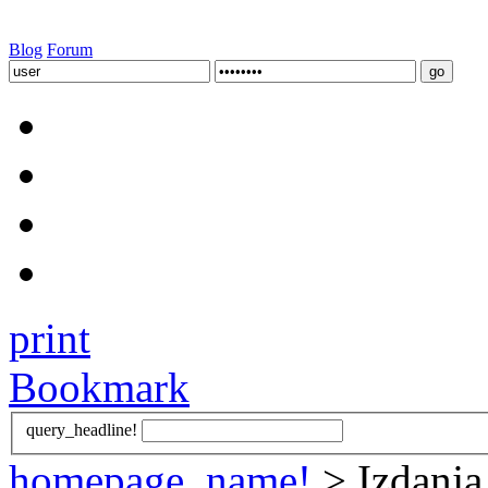
Blog
Forum
print
Bookmark
query_headline!
homepage_name!
> Izdanja