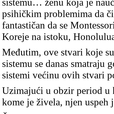
sistemu… ženu koja je nauči
psihičkim problemima da čita
fantastičan da se Montessor
Koreje na istoku, Honolulua
Međutim, ove stvari koje 
sistemu se danas smatraju g
sistemi većinu ovih stvari 
Uzimajući u obzir period u 
kome je živela, njen uspeh 