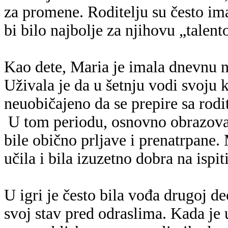
za promene. Roditelju su često im
bi bilo najbolje za njihovu „talen
Kao dete, Maria je imala dnevnu n
Uživala je da u šetnju vodi svoju
neuobičajeno da se prepire sa rodi
U tom periodu, osnovno obrazovanj
bile obično prljave i prenatrpane
učila i bila izuzetno dobra na ispi
U igri je često bila vođa drugoj d
svoj stav pred odraslima. Kada je u