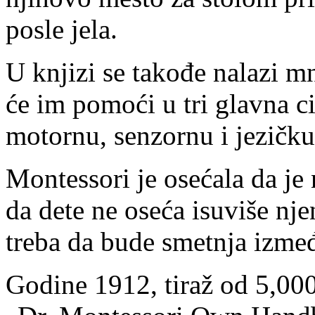
posle jela.
U knjizi se takođe nalazi m
će im pomoći u tri glavna c
motornu, senzornu i jezičku
Montessori je osećala da je
da dete ne oseća isuviše nje
treba da bude smetnja izmeđ
Godine 1912, tiraž od 5,00