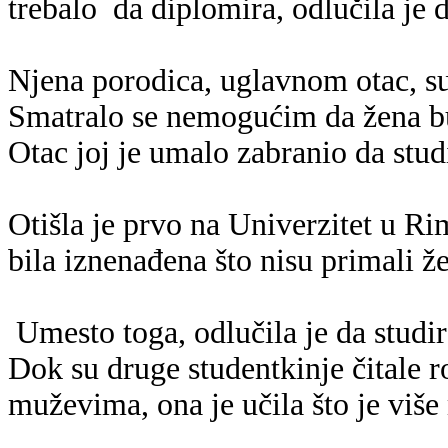
trebalo
da diplomira, odlučila je 
Njena porodica, uglavnom otac, su b
Smatralo se nemogućim da žena bu
Otac joj je umalo zabranio da stud
Otišla je prvo na Univerzitet u Ri
bila iznenađena što nisu primali 
Umesto toga, odlučila je da studi
Dok su druge studentkinje čitale 
muževima, ona je učila što je više