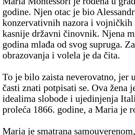
Maria Montessori je ro
đ
ena u grad
godine. Njen otac je bio Alessandr
konzervativnih nazora i vojni
č
kih
kasnije državni
č
inovnik. Njena ma
godina mla
đ
a od svog supruga. Za
obrazovanja i volela je da
č
ita.
To je bilo zaista neverovatno, jer 
časti znati potpisati se. Ova žena 
idealima slobode i ujedinjenja Ital
proleća 1866. godine, a Maria je 
Maria je smatrana samouverenom,