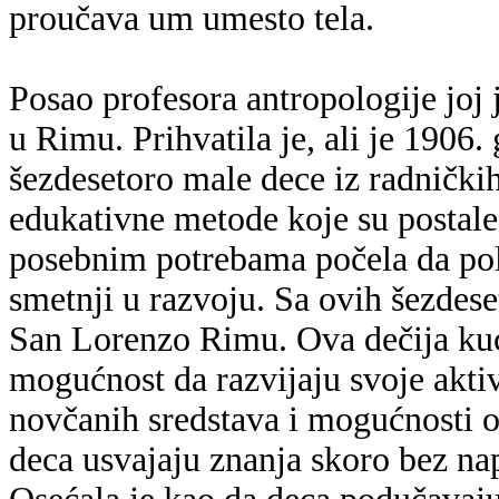
proučava um umesto tela.
Posao profesora antropologije joj
u Rimu. Prihvatila je, ali je 1906.
šezdesetoro male dece iz radničkih
edukativne metode koje su postale 
posebnim potrebama počela da pol
smetnji u razvoju. Sa ovih šezdes
San Lorenzo Rimu. Ova dečija kuća
mogućnost da razvijaju svoje akti
novčanih sredstava i mogućnosti o
deca usvajaju znanja skoro bez na