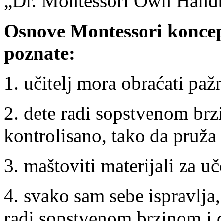
„Dr. Montessori Own Handbo
Osnove Montessori koncep
poznate:
1. učitelj mora obraćati pažn
2. dete radi sopstvenom brz
kontrolisano, tako da pruža 
3. maštoviti materijali za uč
4. svako sam sebe ispravlja
radi sopstvenom brzinom i 