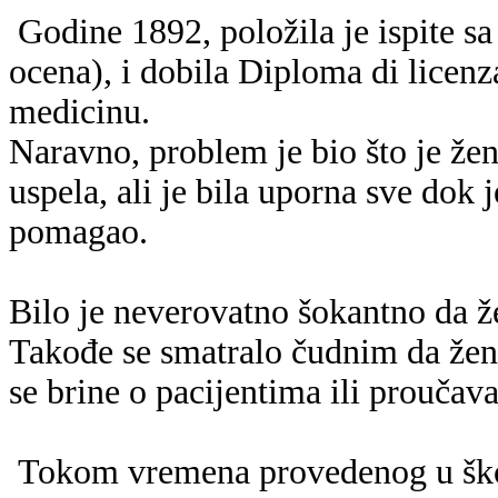
Godine 1892, položila je ispite s
ocena), i dobila Diploma di licenz
medicinu.
Naravno, problem je bio što je ž
uspela, ali je bila uporna sve dok j
pomagao.
Bilo je neverovatno šokantno da ž
Takođe se smatralo čudnim da žen
se brine o pacijentima ili proučava
Tokom vremena provedenog u školi