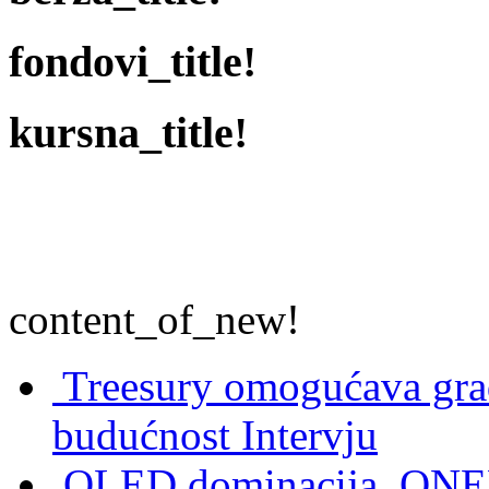
fondovi_title!
kursna_title!
content_of_new!
Treesury omogućava građ
budućnost
Intervju
OLED dominacija, QNED