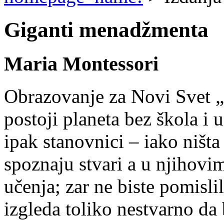
Giganti menadžmenta
Maria Montessori
Obrazovanje za Novi Svet 
postoji planeta bez škola i u
ipak stanovnici – iako ništa 
spoznaju stvari a u njihov
učenja; zar ne biste pomisli
izgleda toliko nestvarno da 