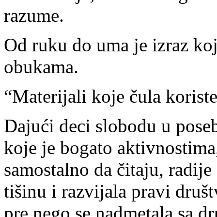
razume.
Od ruku do uma je izraz koj
obukama.
“Materijali koje čula korist
Dajući deci slobodu u pos
koje je bogato aktivnostima
samostalno da čitaju, radije 
tišinu i razvijala pravi dru
pre nego se nadmetala sa d