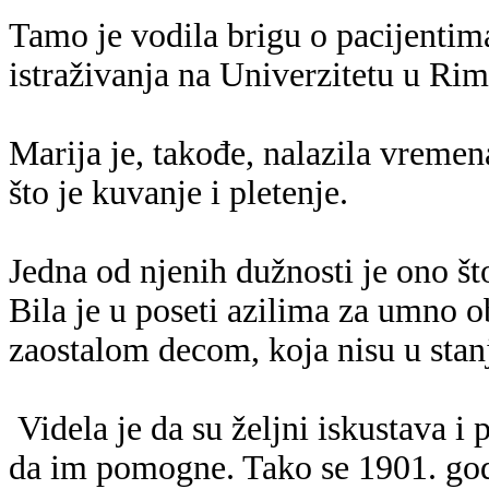
Tamo je vodila brigu o pacijentima
istraživanja na Univerzitetu u Rim
Marija je, takođe, nalazila vremen
što je kuvanje i pletenje.
Jedna od njenih dužnosti je ono š
Bila je u poseti azilima za umno o
zaostalom decom, koja nisu u stanj
Videla je da su željni iskustava i
da im pomogne. Tako se 1901. godi