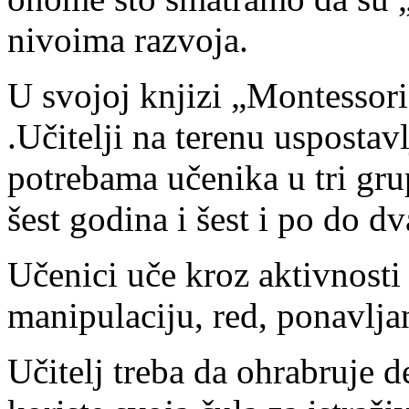
nivoima razvoja.
U svojoj knjizi „Montessori
.Učitelji na terenu usposta
potrebama učenika u tri gru
šest godina i šest i po do d
Učenici uče kroz aktivnosti 
manipulaciju, red, ponavlja
Učitelj treba da ohrabruje 