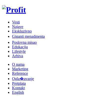
Vesti
Najave
Ekskluzivno
Giganti menadmenta
Poslovna misao
Edukacija
Lifestyle
Arhiva
O nama
Marketing
Reference
Ogla�avanje
Pretplata
Kontakt
English