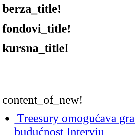
berza_title!
fondovi_title!
kursna_title!
content_of_new!
Treesury omogućava građ
budućnost
Intervju