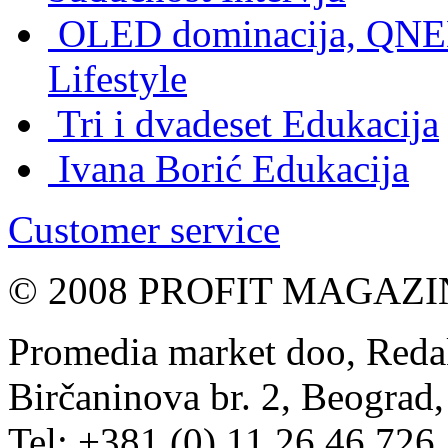
OLED dominacija, QNED
Lifestyle
Tri i dvadeset
Edukacija
Ivana Borić
Edukacija
Customer service
© 2008 PROFIT MAGAZIN, 
Promedia market doo, Redak
Birčaninova br. 2, Beograd, 
Tel: +381 (0) 11 26 46 726