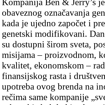
Kompanija Ben & Jerry’s je
obaveznog označavanja gen
kada je ujedno započet i pre
genetski modifikovani. Dan
su dostupni širom sveta, po
misijama – proizvodnom, ko
kvalitet, ekonomskom – rad
finansijskog rasta i društve
upotreba ovog brenda na in
rečima same kompanije „sve