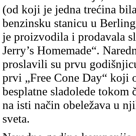
(od koji je jedna trećina bil
benzinsku stanicu u Berlin
je proizvodila i prodavala
Jerry’s Homemade“. Naredn
proslavili su prvu godišnjic
prvi „Free Cone Day“ koji 
besplatne sladolede tokom č
na isti način obeležava u 
sveta.