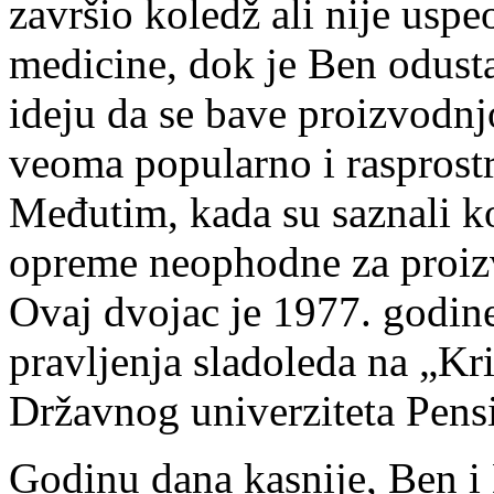
završio koledž ali nije uspe
medicine, dok je Ben odusta
ideju da se bave proizvodnj
veoma popularno i rasprost
Međutim, kada su saznali ko
opreme neophodne za proizvo
Ovaj dvojac je 1977. godine
pravljenja sladoleda na „Kr
Državnog univerziteta Pensi
Godinu dana kasnije, Ben i 