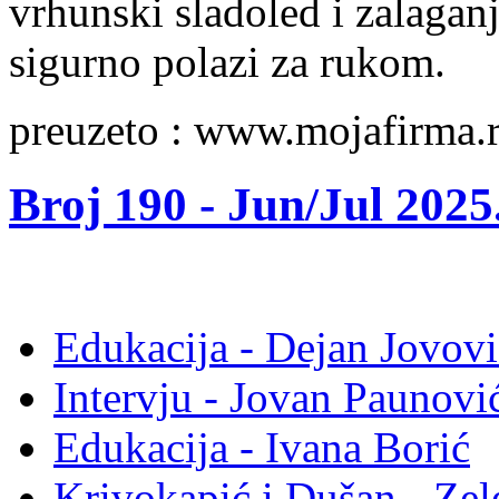
vrhunski sladoled i zalaganj
sigurno polazi za rukom.
preuzeto : www.mojafirma.
Broj 190 -
Jun/Jul 2025
Edukacija - Dejan Jovovi
Intervju - Jovan Pauno
Edukacija - Ivana Borić
Krivokapić i Dušan - Ze