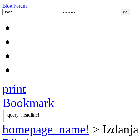
Blog
Forum
print
Bookmark
query_headline!
homepage_name!
> Izdanja