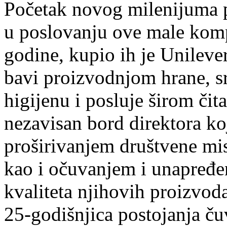
Početak novog milenijuma pr
u poslovanju ove male komp
godine, kupio ih je Unilever
bavi proizvodnjom hrane, sr
higijenu i posluje širom čit
nezavisan bord direktora ko
proširivanjem društvene mi
kao i očuvanjem i unapređen
kvaliteta njihovih proizvod
25-godišnjica postojanja ču