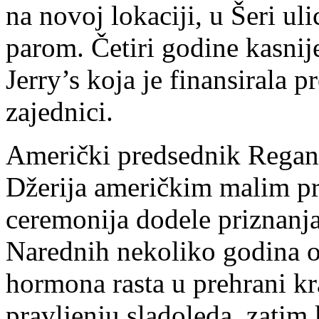
na novoj lokaciji, u Šeri ul
parom. Četiri godine kasnij
Jerry’s koja je finansirala 
zajednici.
Američki predsednik Regan 
Džerija američkim malim pr
ceremonija dodele priznanja
Narednih nekoliko godina ob
hormona rasta u prehrani kr
pravljenju sladoleda, zatim 