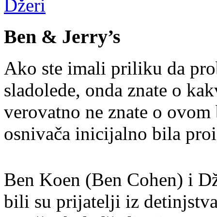
Džeri
Ben & Jerry’s
Ako ste imali priliku da pr
sladolede, onda znate o kakv
verovatno ne znate o ovom b
osnivača inicijalno bila pr
Ben Koen (Ben Cohen) i Dže
bili su prijatelji iz detinjst