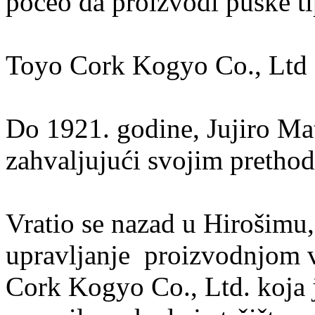
počeo da proizvodi puške ti
Toyo Cork Kogyo Co., Ltd
Do 1921. godine, Jujiro Ma
zahvaljujući svojim preth
Vratio se nazad u Hirošimu,
upravljanje proizvodnjom v
Cork Kogyo Co., Ltd. koja j