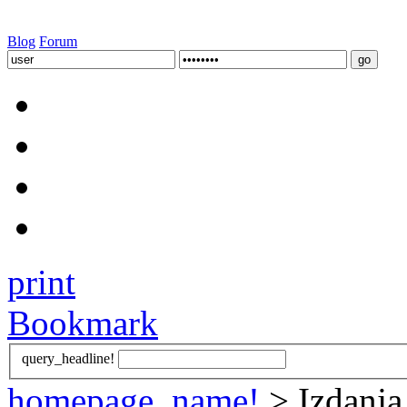
Blog
Forum
print
Bookmark
query_headline!
homepage_name!
> Izdanja