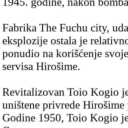
1945. godine, nakon bomba
Fabrika The Fuchu city, ud
eksplozije ostala je relativ
ponudio na korišćenje svoj
servisa Hirošime.
Revitalizovan Toio Kogio j
uništene privrede Hirošime 
Godine 1950, Toio Kogio je