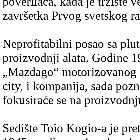
poverilaca, kada je tržište v
završetka Prvog svetskog ra
Neprofitabilni posao sa plu
proizvodnji alata. Godine 
„Mazdago“ motorizovanog t
city, i kompanija, sada po
fokusiraće se na proizvodnj
Sedište Toio Kogio-a je pret