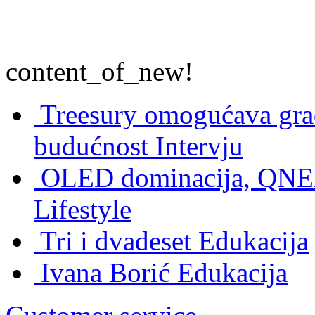
content_of_new!
Treesury omogućava građ
budućnost
Intervju
OLED dominacija, QNED
Lifestyle
Tri i dvadeset
Edukacija
Ivana Borić
Edukacija