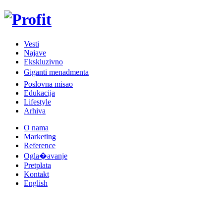
Vesti
Najave
Ekskluzivno
Giganti menadmenta
Poslovna misao
Edukacija
Lifestyle
Arhiva
O nama
Marketing
Reference
Ogla�avanje
Pretplata
Kontakt
English