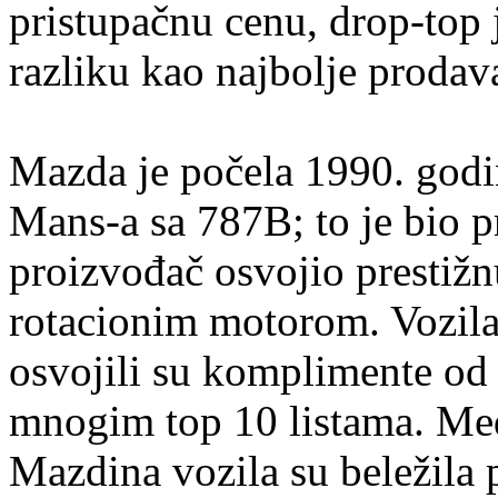
pristupačnu cenu, drop-top j
razliku kao najbolje prodava
Mazda je počela 1990. god
Mans-a sa 787B; to je bio pr
proizvođač osvojio prestižn
rotacionim motorom. Vozil
osvojili su komplimente od s
mnogim top 10 listama. Me
Mazdina vozila su beležila