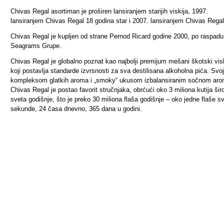
Chivas Regal asortiman je proširen lansiranjem starijih viskija, 1997.
lansiranjem Chivas Regal 18 godina star i 2007. lansiranjem Chivas Regal
Chivas Regal je kupljen od strane Pernod Ricard godine 2000, po raspadu
Seagrams Grupe.
Chivas Regal je globalno poznat kao najbolji premijum mešani škotski vis
koji postavlja standarde izvrsnosti za sva destilisana alkoholna pića. Svo
kompleksom glatkih aroma i „smoky“ ukusom izbalansiranim sočnom ar
Chivas Regal je postao favorit stručnjaka, obrćući oko 3 miliona kutija ši
sveta godišnje, što je preko 30 miliona flaša godišnje – oko jedne flaše s
sekunde, 24 časa dnevno, 365 dana u godini.