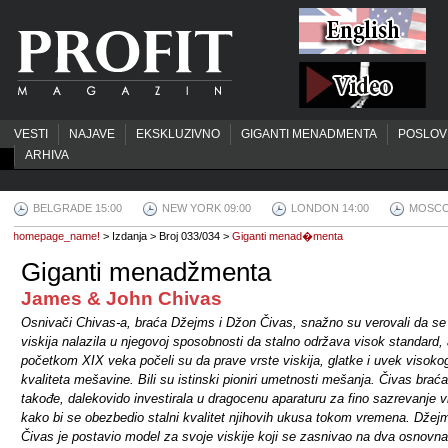
VESTI
NAJAVE
EKSKLUZIVNO
GIGANTI MENADMENTA
POSLOV
ARHIVA
BELGRADE 15:00
NEW YORK 09:00
LONDON 14:00
MOSCO
homepage_name!
> Izdanja > Broj 033/034 >
Giganti menad�menta
Giganti menadžmenta
James & John Chivas
Osnivači Chivas-a, braća Džejms i Džon Čivas, snažno su verovali da s
viskija nalazila u njegovoj sposobnosti da stalno održava visok standard,
početkom XIX veka počeli su da prave vrste viskija, glatke i uvek visoko
kvaliteta mešavine. Bili su istinski pioniri umetnosti mešanja. Čivas braća
takođe, dalekovido investirala u dragocenu aparaturu za fino sazrevanje vi
kako bi se obezbedio stalni kvalitet njihovih ukusa tokom vremena. Džej
Čivas je postavio model za svoje viskije koji se zasnivao na dva osnovna