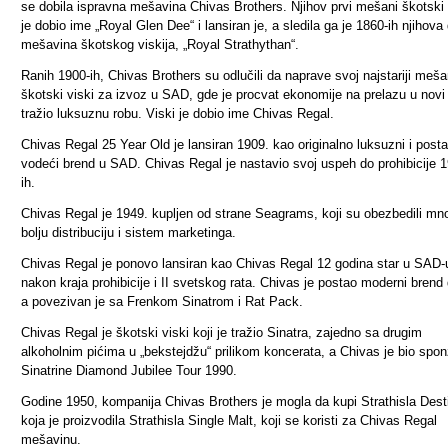
se dobila ispravna mešavina Chivas Brothers. Njihov prvi mešani škotski 
je dobio ime „Royal Glen Dee“ i lansiran je, a sledila ga je 1860-ih njihova
mešavina škotskog viskija, „Royal Strathythan“.
Ranih 1900-ih, Chivas Brothers su odlučili da naprave svoj najstariji meša
škotski viski za izvoz u SAD, gde je procvat ekonomije na prelazu u novi
tražio luksuznu robu. Viski je dobio ime Chivas Regal.
Chivas Regal 25 Year Old je lansiran 1909. kao originalno luksuzni i posta
vodeći brend u SAD. Chivas Regal je nastavio svoj uspeh do prohibicije 
ih.
Chivas Regal je 1949. kupljen od strane Seagrams, koji su obezbedili mn
bolju distribuciju i sistem marketinga.
Chivas Regal je ponovo lansiran kao Chivas Regal 12 godina star u SAD-
nakon kraja prohibicije i II svetskog rata. Chivas je postao moderni brend
a povezivan je sa Frenkom Sinatrom i Rat Pack.
Chivas Regal je škotski viski koji je tražio Sinatra, zajedno sa drugim
alkoholnim pićima u „bekstejdžu“ prilikom koncerata, a Chivas je bio spon
Sinatrine Diamond Jubilee Tour 1990.
Godine 1950, kompanija Chivas Brothers je mogla da kupi Strathisla Desti
koja je proizvodila Strathisla Single Malt, koji se koristi za Chivas Regal
mešavinu.