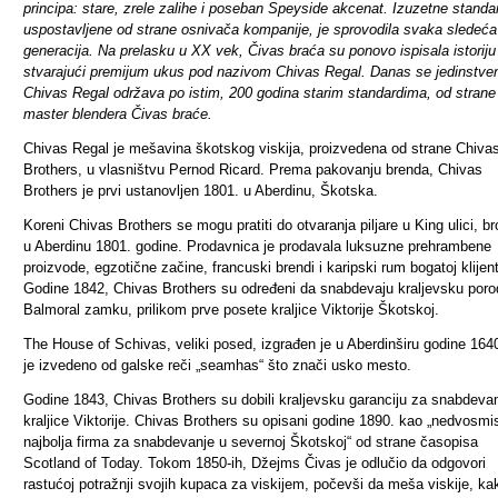
principa: stare, zrele zalihe i poseban Speyside akcenat. Izuzetne standa
uspostavljene od strane osnivača kompanije, je sprovodila svaka sledeća
generacija. Na prelasku u XX vek, Čivas braća su ponovo ispisala istoriju
stvarajući premijum ukus pod nazivom Chivas Regal. Danas se jedinstveni
Chivas Regal održava po istim, 200 godina starim standardima, od strane
master blendera Čivas braće.
Chivas Regal je mešavina škotskog viskija, proizvedena od strane Chiva
Brothers, u vlasništvu Pernod Ricard. Prema pakovanju brenda, Chivas
Brothers je prvi ustanovljen 1801. u Aberdinu, Škotska.
Koreni Chivas Brothers se mogu pratiti do otvaranja piljare u King ulici, br
u Aberdinu 1801. godine. Prodavnica je prodavala luksuzne prehrambene
proizvode, egzotične začine, francuski brendi i karipski rum bogatoj klijent
Godine 1842, Chivas Brothers su određeni da snabdevaju kraljevsku poro
Balmoral zamku, prilikom prve posete kraljice Viktorije Škotskoj.
The House of Schivas, veliki posed, izgrađen je u Aberdinširu godine 164
je izvedeno od galske reči „seamhas“ što znači usko mesto.
Godine 1843, Chivas Brothers su dobili kraljevsku garanciju za snabdeva
kraljice Viktorije. Chivas Brothers su opisani godine 1890. kao „nedvosmi
najbolja firma za snabdevanje u severnoj Škotskoj“ od strane časopisa
Scotland of Today. Tokom 1850-ih, Džejms Čivas je odlučio da odgovori
rastućoj potražnji svojih kupaca za viskijem, počevši da meša viskije, ka