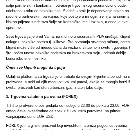
šalje partnerskim bankama, i otvaranje trgovinskog računa obično bude
odobreno u roku od nekoliko sati. Sledeći korak je deponovanje novca na
račune u partnerskim bankama, koje postoje u mnogim zemljama širom s
Nakon prijema sredstava šalje se korisničko ime i lozinka, a onda je sve
spremno.
Svet trgovanja je pred Vama, na monitoru računara ili PDA uređaja. Klijent
naloge u nekoliko poteza tj. klikova. Pre otvaranja stvarnog računa, potenc
klijent može više od mesec dana da vežba u virtuelnom svetu trgovanja, 
što, pošto unese nekoliko podataka na brokerskom sajtu, odmah dobije
korisničko ime i lozinku.
Čime sve klijenti mogu da trguju
Ozbiljna platforma za trgovanje bi trebalo da svojim klijentima ponudi na s
proizvoda, a neki od njih mogu biti valutni parovi, akcije sa mnogih berzi 
sveta, proizvodi kao što su benzin, gas, zlato i tako dalje.
1. Trgovina valutnim parovima (FOREX)
Tržište je otvoreno bez prekida od nedelje u 22:00 do petka u 23:00. FO
omogućava investitorima da spekulišu valutnim parovima, na primer
varijacijama cene EUR-USD.
FOREX je marginski proizvod koji investitorima pruža pogodnost veoma