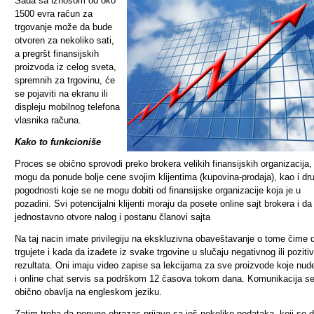
Sada sa iznosom od oko
1500 evra račun za
trgovanje može da bude
otvoren za nekoliko sati,
a pregršt finansijskih
proizvoda iz celog sveta,
spremnih za trgovinu, će
se pojaviti na ekranu ili
displeju mobilnog telefona
vlasnika računa.
Kako to funkcioniše
Proces se obično sprovodi preko brokera velikih finansijskih organizacija,
mogu da ponude bolje cene svojim klijentima (kupovina-prodaja), kao i dr
pogodnosti koje se ne mogu dobiti od finansijske organizacije koja je u
pozadini. Svi potencijalni klijenti moraju da posete online sajt brokera i da
jednostavno otvore nalog i postanu članovi sajta
Na taj nacin imate privilegiju na ekskluzivna obaveštavanje o tome čime 
trgujete i kada da izađete iz svake trgovine u slučaju negativnog ili poziti
rezultata. Oni imaju video zapise sa lekcijama za sve proizvode koje nud
i online chat servis sa podrškom 12 časova tokom dana. Komunikacija s
obično obavlja na engleskom jeziku.
Zatim treba da popune obrazac prijave sa još nekoliko podataka, koji se d