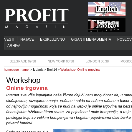
VESTI
NAJAVE
EKSKLUZIVNO
GIGANTI MENADMENTA
POSLOV
ARHIVA
BELGRADE 09:38
NEW YORK 03:38
LONDON 08:38
MOSCO
homepage_name!
> Izdanja > Broj 14 >
Workshop- On line trgovina
Workshop
Online trgovina
Internet sve više ispunjava naše živote dajući nam mogućnost da, u mno
slučajevima, razvijamo znanja, veštine i saldo na našem računu u banci.
od najnovijih mogućnosti koja se nudi na web-u je online trgovina na berz
finansijskim tržištima širom sveta, za pojedince i male kompanije, a to je
privilegija koju su velikim kompanijama i bogatim pojedincima dale banke i
privatni fondovi.