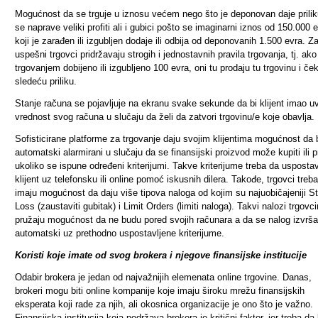
Mogućnost da se trguje u iznosu većem nego što je deponovan daje prilik
se naprave veliki profiti ali i gubici pošto se imaginarni iznos od 150.000 
koji je zarađen ili izgubljen dodaje ili odbija od deponovanih 1.500 evra. Z
uspešni trgovci pridržavaju strogih i jednostavnih pravila trgovanja, tj. ako
trgovanjem dobijeno ili izgubljeno 100 evra, oni tu prodaju tu trgovinu i če
sledeću priliku.
Stanje računa se pojavljuje na ekranu svake sekunde da bi klijent imao uv
vrednost svog računa u slučaju da želi da zatvori trgovinu/e koje obavlja.
Sofisticirane platforme za trgovanje daju svojim klijentima mogućnost da
automatski alarmirani u slučaju da se finansijski proizvod može kupiti ili p
ukoliko se ispune određeni kriterijumi. Takve kriterijume treba da uspostav
klijent uz telefonsku ili online pomoć iskusnih dilera. Takođe, trgovci treb
imaju mogućnost da daju više tipova naloga od kojim su najuobičajeniji S
Loss (zaustaviti gubitak) i Limit Orders (limiti naloga). Takvi nalozi trgovc
pružaju mogućnost da ne budu pored svojih računara a da se nalog izvrš
automatski uz prethodno uspostavljene kriterijume.
Koristi koje imate od svog brokera i njegove finansijske institucije
Odabir brokera je jedan od najvažnijih elemenata online trgovine. Danas,
brokeri mogu biti online kompanije koje imaju široku mrežu finansijskih
eksperata koji rade za njih, ali okosnica organizacije je ono što je važno.
Finansijska institucija koja podržava brokera je kritični faktor, jer treba da