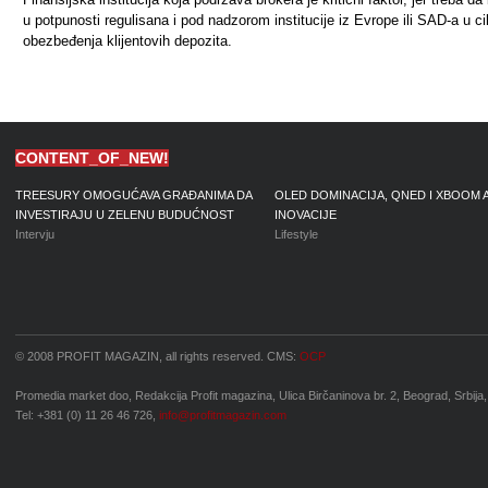
u potpunosti regulisana i pod nadzorom institucije iz Evrope ili SAD-a u cil
obezbeđenja klijentovih depozita.
CONTENT_OF_NEW!
TREESURY OMOGUĆAVA GRAĐANIMA DA
OLED DOMINACIJA, QNED I XBOOM 
INVESTIRAJU U ZELENU BUDUĆNOST
INOVACIJE
Intervju
Lifestyle
© 2008 PROFIT MAGAZIN, all rights reserved. CMS:
OCP
Promedia market doo, Redakcija Profit magazina, Ulica Birčaninova br. 2, Beograd, Srbija,
Tel: +381 (0) 11 26 46 726,
info@profitmagazin.com