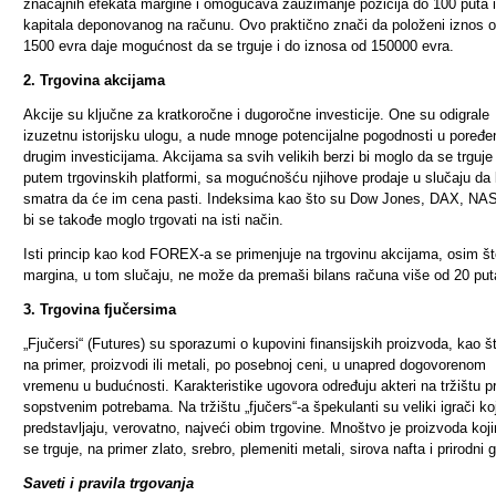
značajnih efekata margine i omogućava zauzimanje pozicija do 100 puta 
kapitala deponovanog na računu. Ovo praktično znači da položeni iznos 
1500 evra daje mogućnost da se trguje i do iznosa od 150000 evra.
2. Trgovina akcijama
Akcije su ključne za kratkoročne i dugoročne investicije. One su odigrale
izuzetnu istorijsku ulogu, a nude mnoge potencijalne pogodnosti u poređe
drugim investicijama. Akcijama sa svih velikih berzi bi moglo da se trguje
putem trgovinskih platformi, sa mogućnošću njihove prodaje u slučaju da k
smatra da će im cena pasti. Indeksima kao što su Dow Jones, DAX, N
bi se takođe moglo trgovati na isti način.
Isti princip kao kod FOREX-a se primenjuje na trgovinu akcijama, osim š
margina, u tom slučaju, ne može da premaši bilans računa više od 20 put
3. Trgovina fjučersima
„Fjučersi“ (Futures) su sporazumi o kupovini finansijskih proizvoda, kao š
na primer, proizvodi ili metali, po posebnoj ceni, u unapred dogovorenom
vremenu u budućnosti. Karakteristike ugovora određuju akteri na tržištu 
sopstvenim potrebama. Na tržištu „fjučers“-a špekulanti su veliki igrači koj
predstavljaju, verovatno, najveći obim trgovine. Mnoštvo je proizvoda koj
se trguje, na primer zlato, srebro, plemeniti metali, sirova nafta i prirodni 
Saveti i pravila trgovanja