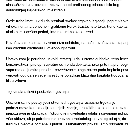
ulasku/izlasku iz pozicije, nezavisno od prethodnog ishoda i bilo kog
dotadašnjeg trejderskog investiranja.
Ovde treba imati u vidu da rezultati svakog trgovca izgledaju poput nizov
vrhova i dna na cenovnom grafikonu Forex tržišta. Isto tako, trend kapital
ukoliko je uspešan period, ima rastući-bikovski trend.
Povećavanje kapitala u vreme niza dobitaka, na način uvećavanja ulaganj
ima osobinu oscilatora u over-bought zoni.
Upravo zato je potrebno usvojiti strategiju da u vreme gubitaka treba izbe
konzervativan pristup, suprotno od trenda dobitaka, iako je to na prvi pog
suprotno od ljudske prirode – povećavanje uloga nakon pada kapitala po
verovatnoću da se veće investicije pojavljuju blizu dna kapitala trgovca, a
blizu vrhova.
Trgovinski stilovi i postavke trgovanja
Obzirom da ne postoji jedinstven stil trgovanja, uspešno trgovanje
podrazumeva kombinaciju temeljnih znanja, tehničkih taktika i iskustava 
prepoznavanju obrazaca. Potpuno je individualan odabir i usvajanje jednog 
više stilova, ali je potrebno razumevanje metodologije svakog od njih, do
trenutka njegove primene u praksi. U tabelarnom prikazu smo pripremili z