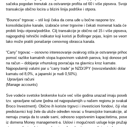
sačeka pogodan trenutak za ostvarenje profita od 60 i više pipseva. Svoj
transakcije obično locira u blizini linija podrške i otpora.
“Bounce” trgovac – stil koji čeka da cena uđe u bočne raspone tzv.
konsolidacijske kanale, izabraće smer trgovine i čekati momenat kada će
probiti liniju otpora/podrške. Cilj transakcije je obično od 15 i više pipseva
najpogodniji tehnički indikator koji koristi je Bollinger pojas, kojim se veo
lako može pratiti ponašanje cenovnog obrasca kanala.
“Carry” trgovac – osnovno interesovanje ovakvog stila je ostvarenje priho
pomoć razlike kamatnih stopa kupovinom valutnih parova, koji donose pr
na račun – dobijanje vrhunskog povraćaja na glavnicu kroz kamate.
Najpopularniji valutni par u “carry trade” je NZD/JPY (novozelandski dolar
kamatu od 8,0%, a japanski je nudi 0,50%).
Upravljani računi
(Manage accounts)
Sve vodeće svetske brokerske kuće već više godina unazad imaju pose
tzv. upravljane račune (jedna od najpopularnijih u našem regionu je svaka
Broco Investment). Obično ih koriste trgovci i investicioni fondovi, čiji vlas
predstavnici koji žele da ulože određen novac u finansijske transakcije, al
nemaju znanja da to urade sami, odnosno sopstvenim kapacitetima, pos
iz domena Money management-a. Uslovi i mogućnosti usluge koje pružaj