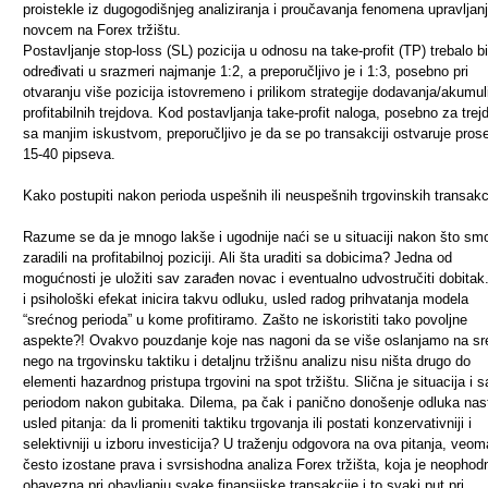
proistekle iz dugogodišnjeg analiziranja i proučavanja fenomena upravljan
novcem na Forex tržištu.
Postavljanje stop-loss (SL) pozicija u odnosu na take-profit (TP) trebalo bi
određivati u srazmeri najmanje 1:2, a preporučljivo je i 1:3, posebno pri
otvaranju više pozicija istovremeno i prilikom strategije dodavanja/akumul
profitabilnih trejdova. Kod postavljanja take-profit naloga, posebno za trej
sa manjim iskustvom, preporučljivo je da se po transakciji ostvaruje pros
15-40 pipseva.
Kako postupiti nakon perioda uspešnih ili neuspešnih trgovinskih transakc
Razume se da je mnogo lakše i ugodnije naći se u situaciji nakon što sm
zaradili na profitabilnoj poziciji. Ali šta uraditi sa dobicima? Jedna od
mogućnosti je uložiti sav zarađen novac i eventualno udvostručiti dobitak
i psihološki efekat inicira takvu odluku, usled radog prihvatanja modela
“srećnog perioda” u kome profitiramo. Zašto ne iskoristiti tako povoljne
aspekte?! Ovakvo pouzdanje koje nas nagoni da se više oslanjamo na sr
nego na trgovinsku taktiku i detaljnu tržišnu analizu nisu ništa drugo do
elementi hazardnog pristupa trgovini na spot tržištu. Slična je situacija i s
periodom nakon gubitaka. Dilema, pa čak i panično donošenje odluka nas
usled pitanja: da li promeniti taktiku trgovanja ili postati konzervativniji i
selektivniji u izboru investicija? U traženju odgovora na ova pitanja, veom
često izostane prava i svrsishodna analiza Forex tržišta, koja je neophodn
obavezna pri obavljanju svake finansijske transakcije i to svaki put pri