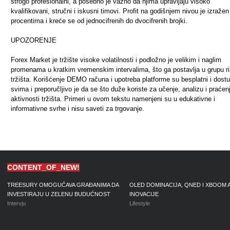
strogo profesionalni, a posebno je važno da njima upravljaju visoko
kvalifikovani, stručni i iskusni timovi. Profit na godišnjem nivou je izražen
procentima i kreće se od jednocifrenih do dvocifrenih brojki.
UPOZORENJE
Forex Market je tržište visoke volatilnosti i podložno je velikim i naglim
promenama u kratkim vremenskim intervalima, što ga postavlja u grupu ri
tržišta. Korišćenje DEMO računa i upotreba platforme su besplatni i dostu
svima i preporučljivo je da se što duže koriste za učenje, analizu i praćen
aktivnosti tržišta. Primeri u ovom tekstu namenjeni su u edukativne i
informativne svrhe i nisu saveti za trgovanje.
CONTENT_OF_NEW!
TREESURY OMOGUĆAVA GRAĐANIMA DA
OLED DOMINACIJA, QNED I XBOOM 
INVESTIRAJU U ZELENU BUDUĆNOST
INOVACIJE
Intervju
Lifestyle