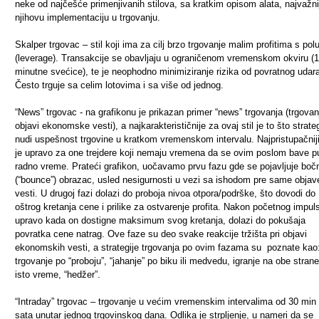
neke od najčešće primenjivanih stilova, sa kratkim opisom alata, najvažni
njihovu implementaciju u trgovanju.
Skalper trgovac – stil koji ima za cilj brzo trgovanje malim profitima s po
(leverage). Transakcije se obavljaju u ograničenom vremenskom okviru (1
minutne svećice), te je neophodno minimiziranje rizika od povratnog udar
Često trguje sa celim lotovima i sa više od jednog.
“News” trgovac - na grafikonu je prikazan primer “news” trgovanja (trgovanj
objavi ekonomske vesti), a najkarakterističnije za ovaj stil je to što strateg
nudi uspešnost trgovine u kratkom vremenskom intervalu. Najpristupačniji 
je upravo za one trejdere koji nemaju vremena da se ovim poslom bave p
radno vreme. Prateći grafikon, uočavamo prvu fazu gde se pojavljuje boč
(“bounce”) obrazac, usled nesigurnosti u vezi sa ishodom pre same objav
vesti. U drugoj fazi dolazi do proboja nivoa otpora/podrške, što dovodi do
oštrog kretanja cene i prilike za ostvarenje profita. Nakon početnog impul
upravo kada on dostigne maksimum svog kretanja, dolazi do pokušaja
povratka cene natrag. Ove faze su deo svake reakcije tržišta pri objavi
ekonomskih vesti, a strategije trgovanja po ovim fazama su poznate kao
trgovanje po “proboju”, “jahanje” po biku ili medvedu, igranje na obe strane
isto vreme, “hedžer”.
“Intraday” trgovac – trgovanje u većim vremenskim intervalima od 30 min
sata unutar jednog trgovinskog dana. Odlika je strpljenje, u nameri da se