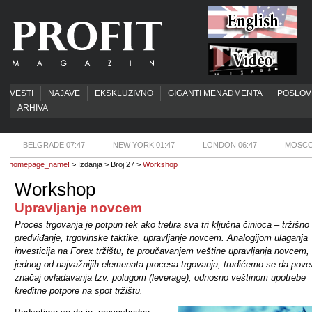
VESTI
NAJAVE
EKSKLUZIVNO
GIGANTI MENADMENTA
POSLOV
ARHIVA
BELGRADE 07:47
NEW YORK 01:47
LONDON 06:47
MOSCO
homepage_name!
> Izdanja > Broj 27 >
Workshop
Workshop
Upravljanje novcem
Proces trgovanja je potpun tek ako tretira sva tri ključna činioca – tržišno
predviđanje, trgovinske taktike, upravljanje novcem. Analogijom ulaganja
investicija na Forex tržištu, te proučavanjem veštine upravljanja novcem,
jednog od najvažnijih elemenata procesa trgovanja, trudićemo se da pov
značaj ovladavanja tzv. polugom (leverage), odnosno veštinom upotrebe
kreditne potpore na spot tržištu.