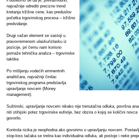
Podsetimo se da je, prevashodno,
najvažnije odrediti precizno trend
kretanja tržišne cene, kao preduslov
početka trgovinskog procesa – tržišno
predviđanje.
Drugi važan element se sastoji u
pravovremenom ulasku/izlasku iz
pozicije, pri čemu nam korisno
pomaže tehnička analiza – trgovinske
taktike.
Po mišljenju vodećih eminentnih
analitičara, najvažniji činilac
trgovinskog programa predstavlja
upravljanje novcem (Money
management).
Suštinski, upravljanje novcem nikako nije trenutačna odluka, površna ana
niti stihijski potez trgovinske euforije, bez obzira o kojoj se količini novca
govorilo.
Kontrola rizika je neophodna ako govorimo o upravljanju novcem. Postavl
stop-loss tačaka se tretira kao individualna odluka, ali postoje i neke pre