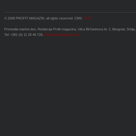
© 2008 PROFIT MAGAZIN, all rights reserved. CMS:
OCP
Promedia market doo, Redakcija Profit magazina, Ulica Birčaninova br. 2, Beograd, Srbija,
Tel: +381 (0) 11 26 46 726,
info@profitmagazin.com