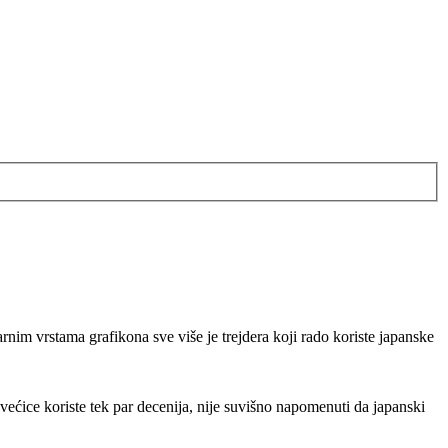
nim vrstama grafikona sve više je trejdera koji rado koriste japanske
svećice koriste tek par decenija, nije suvišno napomenuti da japanski