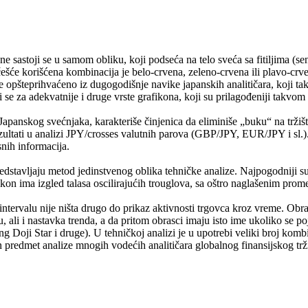
e sastoji se u samom obliku, koji podseća na telo sveća sa fitiljima (sen
šće korišćena kombinacija je belo-crvena, zeleno-crvena ili plavo-crve
je opšteprihvaćeno iz dugogodišnje navike japanskih analitičara, koji 
i se za adekvatnije i druge vrste grafikona, koji su prilagođeniji takvom
panskog svećnjaka, karakteriše činjenica da eliminiše „buku“ na tržištu
zultati u analizi JPY/crosses valutnih parova (GBP/JPY, EUR/JPY i sl.)
snih informacija.
dstavljaju metod jedinstvenog oblika tehničke analize. Najpogodniji su 
ikon ima izgled talasa oscilirajućih trouglova, sa oštro naglašenim pro
ervalu nije ništa drugo do prikaz aktivnosti trgovca kroz vreme. Obraz
štu, ali i nastavka trenda, a da pritom obrasci imaju isto ime ukoliko s
oji Star i druge). U tehničkoj analizi je u upotrebi veliki broj kombin
n predmet analize mnogih vodećih analitičara globalnog finansijskog trži