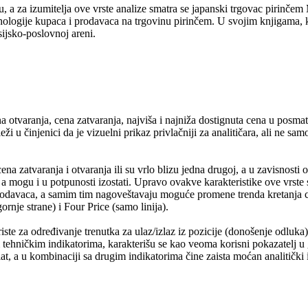
etu, a za izumitelja ove vrste analize smatra se japanski trgovac pirinč
psihologije kupaca i prodavaca na trgovinu pirinčem. U svojim knjigama,
sijsko-poslovnoj areni.
na otvaranja, cena zatvaranja, najviša i najniža dostignuta cena u posma
 u činjenici da je vizuelni prikaz privlačniji za analitičara, ali ne sa
cena zatvaranja i otvaranja ili su vrlo blizu jedna drugoj, a u zavisnosti
e, a mogu i u potpunosti izostati. Upravo ovakve karakteristike ove vrst
rodavaca, a samim tim nagoveštavaju moguće promene trenda kretanja ce
rnje strane) i Four Price (samo linija).
riste za određivanje trenutka za ulaz/izlaz iz pozicije (donošenje odluka
m tehničkim indikatorima, karakterišu se kao veoma korisni pokazatelj u
t, a u kombinaciji sa drugim indikatorima čine zaista moćan analitički i