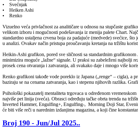
• Svećnjak
• Heiken Ashi
• Renko
Vizuelno veća privlačnost za analitičare u odnosu na stupčaste grafikon
velikom izboru i mogućnosti podešavanja iz menija palete Chart. Najče
standardno ustaljena crvena boja za padajuće (medvede) svećice, što 
u analizi. Ovakav način pristupa proučavanju kretanja na tržištu korist
Heikin-Ashi grafikon, pored sve sličnosti sa standardnim grafikonom Ja
minimizira moguće „lažne“ signale. U praksi su zabeleženi najbolji re
prosek cena otvaranja i zatvaranja, ali svakako daje i mnogo više kori
Renko grafikoni takođe vode poreklo iz Japana („renge“ – cigla), a pre
baziraju se na cenama zatvaranja, kao i stepenu njihovih razlika. Graf
Psihološki pokazatelj mentaliteta trgovaca u određenom vremenskom int
najviše pet linija (sveća). Obrasci određuju tačke obrta trenda na trži
Inverted Hammer, Engulfing+, Engulfing-, Morning Doji Star, Evening D
će biti više reči u narednim izdanjima magazina, a koji čine konstanta
Broj 190 -
Jun/Jul 2025.
.