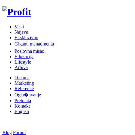
Vesti
Najave
Ekskluzivno
Giganti menadmenta
Poslovna misao
Edukacija
Lifestyle
Arhiva
O nama
Marketing
Reference
Ogla�avanje
Pretplata
Kontakt
English
Blog
Forum