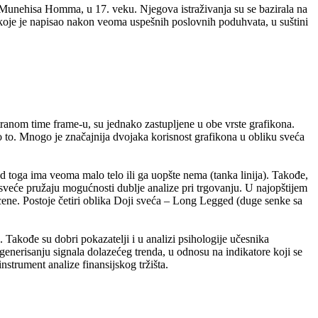
em Munehisa Homma, u 17. veku. Njegova istraživanja su se bazirala na
 koje je napisao nakon veoma uspešnih poslovnih poduhvata, u suštini
tranom time frame-u, su jednako zastupljene u obe vrste grafikona.
mo to. Mnogo je značajnija dvojaka korisnost grafikona u obliku sveća
 od toga ima veoma malo telo ili ga uopšte nema (tanka linija). Takođe,
e sveće pružaju mogućnosti dublje analize pri trgovanju. U najopštijem
ne. Postoje četiri oblika Doji sveća – Long Legged (duge senke sa
). Takođe su dobri pokazatelji i u analizi psihologije učesnika
 generisanju signala dolazećeg trenda, u odnosu na indikatore koji se
nstrument analize finansijskog tržišta.