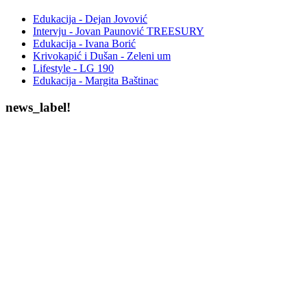
Edukacija - Dejan Jovović
Intervju - Jovan Paunović TREESURY
Edukacija - Ivana Borić
Krivokapić i Dušan - Zeleni um
Lifestyle - LG 190
Edukacija - Margita Baštinac
news_label!