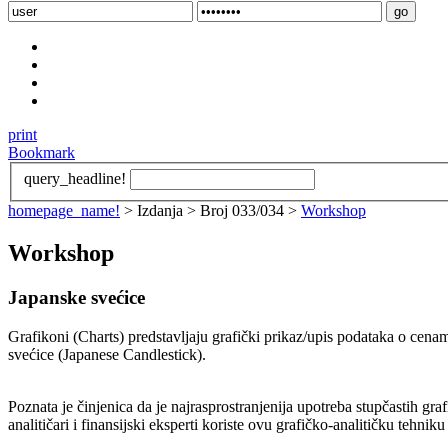
print
Bookmark
query_headline!
homepage_name!
> Izdanja > Broj 033/034 >
Workshop
Workshop
Japanske svećice
Grafikoni (Charts) predstavljaju grafički prikaz/upis podataka o cena
svećice (Japanese Candlestick).
Poznata je činjenica da je najrasprostranjenija upotreba stupčastih gra
analitičari i finansijski eksperti koriste ovu grafičko-analitičku tehn