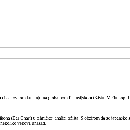
ma i cenovnom kretanju na globalnom finansijskom tržištu. Među popular
fikona (Bar Chart) u tehničkoj analizi tržišta. S obzirom da se japanske 
iku nekoliko vekova unazad.