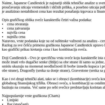
Naime, Japanese Candlestick je najstariji oblik tehničke analize u sv
proučavanju uticaja vremenskih i sličnih prilika, a posebno uticaja 
je analizirao nestabilnost cena kao rezultat ponašanja trgovaca u finan
Opis grafičkog oblika sveće karakterišu četiri važna podatka:
• cena otvaranja
• cena zatvaranja
• najviša cena
• najniža cena
Naravno, vrste podataka koje su od suštinske važnosti za analizu - ce
Razlog za sve češću primenu grafikona Japanese Candlestick upravo leži
kao grafički prikaz kretanja cena i kao kombinacija sveća.
Doji Candlestick - Ovo je specifična vrsta sveće koju karakteriše ista 
može imati vrlo dugačke senke (fitilje) sa obe strane ili samo sa jedn
smislu ukazuju na momenat neodlučnosti ili borbe između kupaca i p
obe strane), Dragonfly (senka sa donje strane), Gravestone (senka sa go
Kao i svi drugi tehnički alati, tako se i obrasci (kombinacije) sveća ko
globalnog finansijskog tržišta. Obrasci sveća, u kombinaciji sa ostali
baziraju na cenama. Već same po sebi svećice predstavljaju koristan ala
Najpopularnije vrste grafikona (Charts)
• Linijski
• Bar (stupčasti)