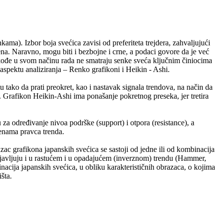
kama). Izbor boja svećica zavisi od preferiteta trejdera, zahvaljujući
na. Naravno, mogu biti i bezbojne i crne, a podaci govore da je već
takođe u svom načinu rada ne smatraju senke sveća ključnim činiocima
 aspektu analiziranja – Renko grafikoni i Heikin - Ashi.
 tako da prati preokret, kao i nastavak signala trendova, na način da
. Grafikon Heikin-Ashi ima ponašanje pokretnog preseka, jer tretira
za određivanje nivoa podrške (support) i otpora (resistance), a
menama pravca trenda.
ac grafikona japanskih svećica se sastoji od jedne ili od kombinacija
e pojavljuju i u rastućem i u opadajućem (inverznom) trendu (Hammer,
acija japanskih svećica, u obliku karakterističnih obrazaca, o kojima
šta.