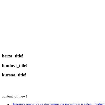
berza_title!
fondovi_title!
kursna_title!
content_of_new!
Treesury omogućava građanima da investiraju u zelenu budućn