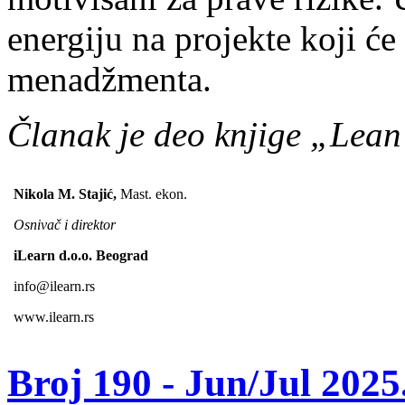
energiju na pro­jekte koji ć
menadžmenta.
Članak je deo knjige „Lean
Nikola M. Stajić,
Mast. ekon.
Osnivač i direktor
iLearn d.o.o. Beograd
info
@ilearn.rs
www.ilearn.rs
Broj 190 -
Jun/Jul 2025