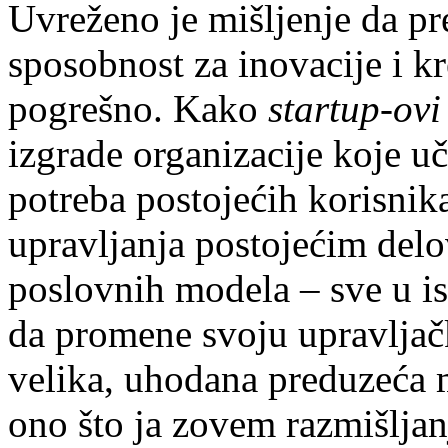
Uvreženo je mišljenje da p
sposob­nost za inovacije i k
pogrešno. Kako
startup-ov
izgrade organizacije koje u
potreba postojećih korisnika
upravljanja postojećim delo
poslovnih modela – sve u i
da promene svoju upravljačk
velika, uhodana preduzeća
ono što ja zovem razmišljan