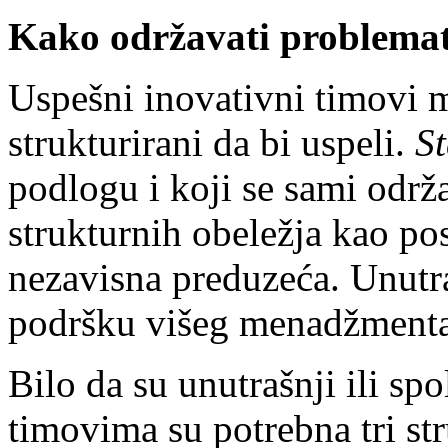
Kako održavati problemat
Uspešni inovativni timovi 
strukturirani da bi uspeli.
S
podlogu i koji se sami održ
strukturnih obeležja kao pos
nezavisna preduzeća. Unutr
podršku višeg menadžmenta z
Bilo da su unutrašnji ili sp
timovima su potrebna tri st