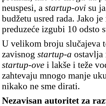
neuspesi, a
startup-ovi
su j
budžetu usred rada. Jako je
preduzeće izgubi 10 odsto 
U velikom broju slučajeva to
zavisnog
startup-a
ostavlja
star­tup-ove
i lakše i teže v
zahtevaju mnogo manje ukupn
nikako ne sme dirati.
Nezavisan autoritet za raz