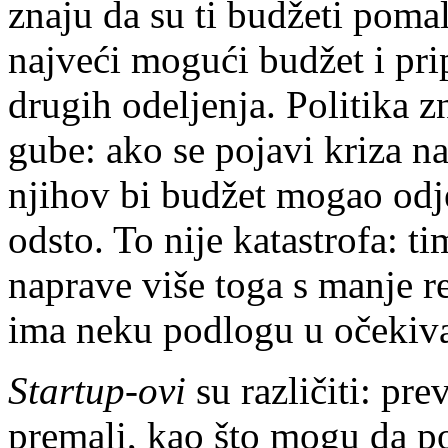
znaju da su ti budžeti poma
najveći mogući budžet i pri
drugih odeljenja. Politika 
gube: ako se poja­vi kriza n
njihov bi budžet mogao od
odsto. To nije katastrofa: ti
naprave više toga s manje r
ima neku podlogu u očekiv
Startup-ovi
su različiti: pre
pre­mali, kao što mogu da p