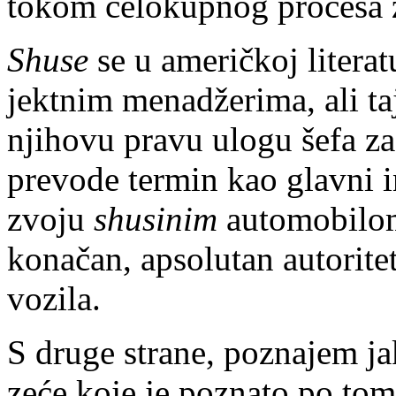
tokom celokupnog procesa 
Shuse
se u američkoj litera
jektnim menadžerima, ali ta
njihovu pravu ulogu šefa za 
prevode termin kao glavni in
zvoju
shusinim
automobilom
konačan, apsolutan autorite
vozila.
S druge strane, poznajem ja
zeće koje je poznato po tom