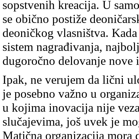
sopstvenih kre­acija. U sa
se obično postiže deoničars
deoničkog vlasništva. Kada 
sistem nagrađivanja, najbolj
dugoročno delovanje nove i
Ipak, ne verujem da lični u
je posebno važno u organiza
u kojima inovacija nije veza
sluča­jevima, još uvek je mo
Matična organizacija mora da