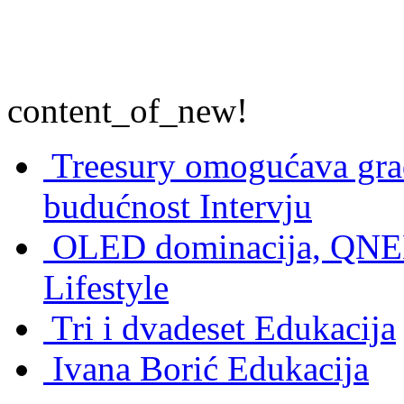
content_of_new!
Treesury omogućava građ
budućnost
Intervju
OLED dominacija, QNED
Lifestyle
Tri i dvadeset
Edukacija
Ivana Borić
Edukacija