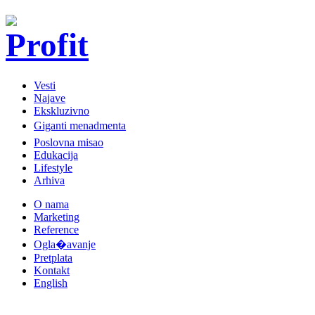
Vesti
Najave
Ekskluzivno
Giganti menadmenta
Poslovna misao
Edukacija
Lifestyle
Arhiva
O nama
Marketing
Reference
Ogla�avanje
Pretplata
Kontakt
English