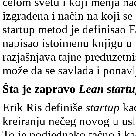
celom svetu i koji menja na
izgrađena i način na koji se
startup metod je definisao E
napisao istoimenu knjigu u 
razjašnjava tajne preduzetni
može da se savlada i ponavl
Šta je zapravo
Lean start
Erik Ris definiše
startup
kao
kreiranju nečeg novog u us
To je podjednako tačno i kad