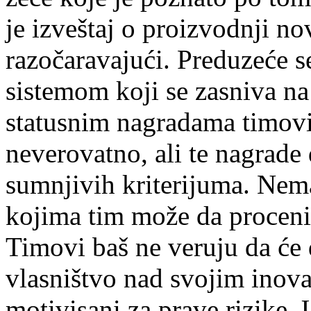
je izveštaj o proizvodnji n
razočaravajući. Pre­duzeće 
sistemom koji se zasniva na
statusnim nagradama timovi
neverovatno, ali te nagrade
sumnjivih kriterijuma. Nema
kojima tim može da proceni h
Timovi baš ne veruju da će
vlasništvo nad svojim inova
motivisani za prave rizike.