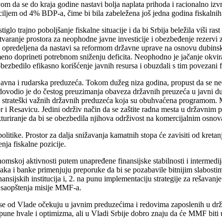
om da se do kraja godine nastavi bolja naplata prihoda i racionalno izv
ljem od 4% BDP-a, čime bi bila zabeležena još jedna godina fiskalnih r
iglo trajno poboljšanje fiskalne situacije i da bi Srbija beležila viši ra
stvaranje prostora za neophodne javne investicije i obezbeđenje rezervi z
e opredeljena da nastavi sa reformom državne uprave na osnovu dubinsk
no doprineti potrebnom sniženju deficita. Neophodno je jačanje okvira za
bezbedilo efikasno korišćenje javnih resursa i obuzdali s tim povezani fi
javna i rudarska preduzeća. Tokom dužeg niza godina, propust da se nee
 i dovodio je do čestog preuzimanja obaveza državnih preuzeća u javni 
d strateški važnih državnih preduzeća koja su obuhvaćena programom. Me
r i Resavicu. Jedini održiv način da se zaštite radna mesta u državnim
kturiranje da bi se obezbedila njihova održivost na komercijalnim osno
ike. Prostor za dalja snižavanja kamatnih stopa će zavisiti od kretanja
nja fiskalne pozicije
.
mskoj aktivnosti putem unapređene finansijske stabilnosti i intermedijac
aka i banke primenjuju preporuke da bi se pozabavile bitnijim slabostim
nansijskih institucija i, 2. na punu implementaciju strategije za rešavan
u saopštenja misije MMF-a.
ji se od Vlade očekuju u javnim preduzećima i redovima zaposlenih u drž
pune hvale i optimizma, ali u Vladi Srbije dobro znaju da će MMF biti 