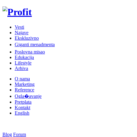
Vesti
Najave
Ekskluzivno
Giganti menadmenta
Poslovna misao
Edukacija
Lifestyle
Arhiva
O nama
Marketing
Reference
Ogla�avanje
Pretplata
Kontakt
English
Blog
Forum