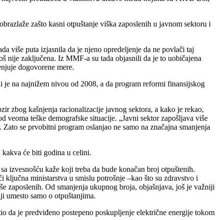
a obrazlaže zašto kasni otpuštanje viška zaposlenih u javnom sektoru i
da više puta izjasnila da je njeno opredeljenje da ne povlači taj
oš nije zaključena. Iz MMF-a su tada objasnili da je to uobičajena
imenjuje dogovorene mere.
ni je na najnižem nivou od 2008, a da program reformi finansijskog
ir zbog kašnjenja racionalizacije javnog sektora, a kako je rekao,
d veoma teške demografske situacije. „Javni sektor zapošljava više
ner. Zato se prvobitni program oslanjao ne samo na značajna smanjenja
kakva će biti godina u celini.
a sa izvesnošću kaže koji treba da bude konačan broj otpuštenih.
i ključna ministarstva u smislu potrošnje
–
kao što su zdravstvo i
više zaposlenih. Od smanjenja ukupnog broja, objašnjava, još je važniji
ciji umesto samo o otpuštanjima.
tio da je predviđeno postepeno poskupljenje električne energije tokom