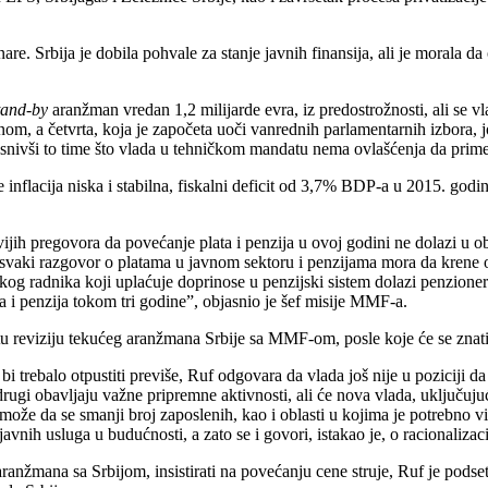
nare.
Srbija je dobila pohvale za stanje javnih finansija, ali je morala d
tand-by
aranžman vredan 1,2 milijarde evra, iz predostrožnosti, ali se vla
om, a četvrta, koja je započeta uoči vanrednih parlamentarnih izbora, j
, objasnivši to time što vlada u tehničkom mandatu nema ovlašćenja da pr
nflacija niska i stabilna, fiskalni deficit od 3,7% BDP-a u 2015. godi
jih pregovora da povećanje plata i penzija u ovoj godini ne dolazi u obz
svaki razgovor o platama u javnom sektoru i penzijama mora da krene o
svakog radnika koji uplaćuje doprinose u penzijski sistem dolazi penzio
 i penzija tokom tri godine”, objasnio je šef misije MMF-a.
tu reviziju tekućeg aranžmana Srbije sa MMF-om, posle koje će se znati 
i trebalo otpustiti previše, Ruf odgovara da vlada još nije u poziciji d
ugi obavljaju važne pripremne aktivnosti, ali će nova vlada, uključujuć
 može da se smanji broj zaposlenih, kao i oblasti u kojima je potrebno 
avnih usluga u budućnosti, a zato se i govori, istakao je, o racionaliza
anžmana sa Srbijom, insistirati na povećanju cene struje, Ruf je podse