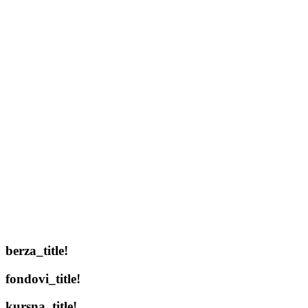
berza_title!
fondovi_title!
kursna_title!