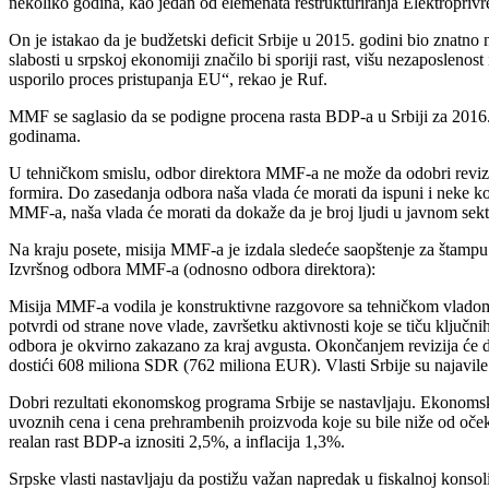
nekoliko godina, kao jedan od elemenata restrukturiranja Elektroprivr
On je istakao da je budžetski deficit Srbije u 2015. godini bio znatno
slabosti u srpskoj ekonomiji značilo bi sporiji rast, višu nezaposleno
usporilo proces pristupanja EU“, rekao je Ruf.
MMF se saglasio da se podigne procena rasta BDP-a u Srbiji za 2016.
godinama.
U tehničkom smislu, odbor direktora MMF-a ne može da odobri reviziju 
formira. Do zasedanja odbora naša vlada će morati da ispuni i neke k
MMF-a, naša vlada će morati da dokaže da je broj ljudi u javnom sek
Na kraju posete, misija MMF-a je izdala sledeće saopštenje za štampu
Izvršnog odbora MMF-a (odnosno odbora direktora)
:
Misija MMF-a vodila je konstruktivne razgovore sa tehničkom vladom 
potvrdi od strane nove vlade, završetku aktivnosti koje se tiču ključn
odbora je okvirno zakazano za kraj avgusta. Okončanjem revizija će 
dostići 608 miliona SDR (762 miliona EUR). Vlasti Srbije su najavil
Dobri rezultati ekonomskog programa Srbije se nastavljaju. Ekonomski 
uvoznih cena i cena prehrambenih proizvoda koje su bile niže od oček
realan rast BDP-a iznositi 2,5%, a inflacija 1,3%.
Srpske vlasti nastavljaju da postižu važan napredak u fiskalnoj konsolid