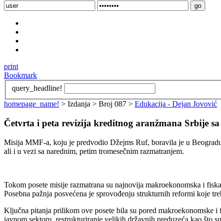
print
Bookmark
query_headline!
homepage_name!
> Izdanja > Broj 087 >
Edukacija - Dejan Jovović
Četvrta i peta revizija kreditnog aranžmana Srbije
Misija MMF-a, koju je predvodio Džejms Ruf, boravila je u Beogradu o
ali i u vezi sa narednim, petim tromesečnim razmatranjem.
Tokom posete misije razmatrana su najnovija makroekonomska i fiskal
Posebna pažnja posvećena je sprovođenju strukturnih reformi koje tre
Ključna pitanja prilikom ove posete bila su pored makroekonomske i fis
javnom sektoru, restrukturiranje velikih državnih preduzeća kao što s