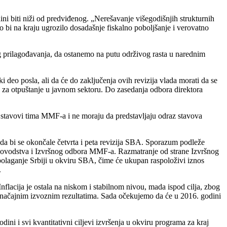
ini biti niži od predviđenog. „Nerešavanje višegodišnjih strukturnih
o bi na kraju ugrozilo dosadašnje fiskalno poboljšanje i verovatno
 prilagođavanja, da ostanemo na putu održivog rasta u narednim
 deo posla, ali da će do zaključenja ovih revizija vlada morati da se
o za otpuštanje u javnom sektoru. Do zasedanja odbora direktora
 stavovi tima MMF-a i ne moraju da predstavljaju odraz stavova
da bi se okončale četvrta i peta revizija SBA. Sporazum podleže
e rukovodstva i Izvršnog odbora MMF-a. Razmatranje od strane Izvršnog
olaganje Srbiji u okviru SBA, čime će ukupan raspoloživi iznos
.
flacija je ostala na niskom i stabilnom nivou, mada ispod cilja, zbog
i značajnim izvoznim rezultatima. Sada očekujemo da će u 2016. godini
odini i svi kvantitativni ciljevi izvršenja u okviru programa za kraj