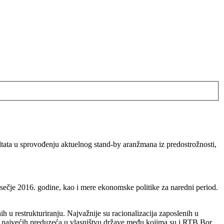
ltata u sprovođenju aktuelnog stand-by aranžmana iz predostrožnosti,
ečje 2016. godine, kao i mere ekonomske politike za naredni period.
h u restrukturiranju.
Najvažnije su racionalizacija zaposlenih u
ije najvećih preduzeća u vlasništvu države među kojima su i RTB Bor,