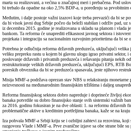
marta su realizovani, a većina u značajnoj meri i prebačena. Pod uslov
bi trebalo da opadne na oko 2,5% BDP-a, u poređenju sa prvobitnim ci
Međutim, i dalje postoje važni izazovi koje treba prevazići da bi se post
da bi visok javni dug Srbije počeo da beleži stabilan i održiv pad, uz 
iz decembra 2015. godine je realizovana u skladu sa planom i vlada j
bankom. Ta reforma će unaprediti efikasnost javnog sektora i istovreme
projekata i integraciju sa nacionalnim razvojnim prioritetima da bi se o
Potrebna je odlučnija reforma državnih preduzeća, uključujući velika 
veliku prepreku rastu u kojem bi glavnu ulogu igrao privatni sektor,
poslovanje državnih i privatnih preduzeća i rešavanju pitanja nekih o
restrukturiranje velikih državnih preduzeća, uključujući EPS, RTB Bo
poreskih obveznika da bi se preduzeća spasavala, jeste njihovo restru
Misija MMF-a podržava oprezan stav NBS u relaksiranju monetarne polit
neizvesnosti na međunarodnim finansijskim tržištima i daljeg unapređe
Reforma finansijskog sektora dobro napreduje i doprineće življoj ekono
banaka potvrdile su dobro finansijsko stanje svih sistemski važnih ban
za 2016. godinu fokusiran je na dve oblasti: 1. na reformu državnih fi
problematične aktive u kreditnim portfeljima banaka, kaže se na kraj
Iza pohvala MMF-a Srbiji kriju se i ozbiljni zahtevi za rezovima, ko
razgovora Vlade i MMF-a. Prve zvanične izjave sa obe strane bile su 