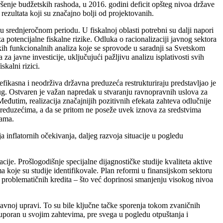
ršenje budžetskih rashoda, u 2016. godini deficit opšteg nivoa države
ezultata koji su značajno bolji od projektovanih.
st u srednjeročnom periodu. U fiskalnoj oblasti potrebni su dalji napori
a potencijalne fiskalne rizike. Odluka o racionalizaciji javnog sektora
ih funkcionalnih analiza koje se sprovode u saradnji sa Svetskom
 javne investicije, uključujući pažljivu analizu isplativosti svih
skalni rizici.
fikasna i neodrživa državna preduzeća restrukturiraju predstavljao je
dug. Ostvaren je važan napredak u stvaranju ravnopravnih uslova za
đutim, realizacija značajnijih pozitivnih efekata zahteva odlučnije
 preduzećima, a da se pritom ne poseže uvek iznova za sredstvima
vama.
 inflatornih očekivanja, daljeg razvoja situacije u pogledu
ije. Prošlogodišnje specijalne dijagnostičke studije kvaliteta aktive
a koje su studije identifikovale. Plan reformi u finansijskom sektoru
je problematičnih kredita – što već doprinosi smanjenju visokog nivoa
avnoj upravi. To su bile ključne tačke sporenja tokom zvaničnih
uporan u svojim zahtevima, pre svega u pogledu otpuštanja i