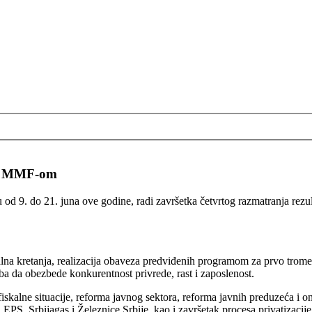
 sa MMF-om
d 9. do 21. juna ove godine, radi završetka četvrtog razmatranja rezu
na kretanja, realizacija obaveza predviđenih programom za prvo tromes
ba da obezbede konkurentnost privrede, rast i zaposlenost.
kalne situacije, reforma javnog sektora, reforma javnih preduzeća i oni
u EPS, Srbijagas i Železnice Srbije, kao i završetak procesa privatizac