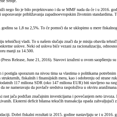
ede Srbije.
 niži nego što je bilo projektovano i da se MMF nada da će i u 2016. god
st i usporavanje približavanja zapadnoevropskim životnim standardima. T
 godinu sa 1,8 na 2,5%. To će pomoći da se uklopimo u mere fiskalnog
tehničkoj vladi. To u našem slučaju znači da je misija obavila tehnički
onkretne uslove. Neki od uslova biće vezani za racionalizaciju, odnosn
toru manji za 14.500.
 (Press Release, June 21, 2016
).
Stavovi izraženi u ovom saopštenju su
i postigla sporazum na nivou tima sa vlastima o politikama potrebnim 
ih strukturnih, fiskalnih i finansijskih mera, kao i odobrenju od stran
dodatnih 117 miliona SDR (oko 147 miliona EUR) biti stavljeno na rasp
e da ne nameravaju da povlače sredstva raspoloživa u okviru aranžmana
rast jača podržan značajnim investicijama i povećanjem neto izvoza. In
ivanih. Eksterni deficit bilansa tekućih transakcija opada zahvaljujuć
aciji. Dobri fiskalni rezultati iz 2015. godine nastavljaju se i u 2016. g