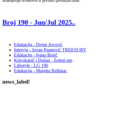
smanjenja troškova u javnim preduzećima.
Broj 190 -
Jun/Jul 2025.
.
Edukacija - Dejan Jovović
Intervju - Jovan Paunović TREESURY
Edukacija - Ivana Borić
Krivokapić i Dušan - Zeleni um
Lifestyle - LG 190
Edukacija - Margita Baštinac
news_label!