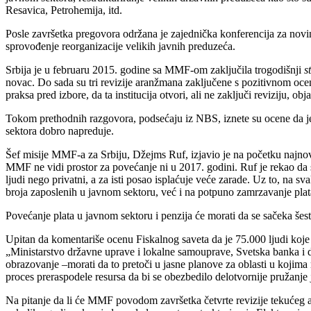
Resavica, Petrohemija, itd.
Posle završetka pregovora održana je zajednička konferencija za novi
sprovođenje reorganizacije velikih javnih preduzeća.
Srbija je u februaru 2015. godine sa MMF-om zaključila trogodišnji
s
novac. Do sada su tri revizije aranžmana zaključene s pozitivnom ocen
praksa pred izbore, da ta institucija otvori, ali ne zaključi reviziju
Tokom prethodnih razgovora, podsećaju iz NBS, iznete su ocene da je i
sektora dobro napreduje.
Šef misije MMF-a za Srbiju, Džejms Ruf, izjavio je na početku najnovi
MMF ne vidi prostor za povećanje ni u 2017. godini. Ruf je rekao da 
ljudi nego privatni, a za isti posao isplaćuje veće zarade. Uz to, na 
broja zaposlenih u javnom sektoru, već i na potpuno zamrzavanje plata
Povećanje plata u javnom sektoru i penzija će morati da se sačeka šes
Upitan da komentariše ocenu Fiskalnog saveta da je 75.000 ljudi koje b
„Ministarstvo državne uprave i lokalne samouprave, Svetska banka i dr
obrazovanje
–
morati da to pretoči u jasne planove za oblasti u kojima
proces preraspodele resursa da bi se obezbedilo delotvornije pružanje j
Na pitanje da li će MMF povodom završetka četvrte revizije tekućeg ar