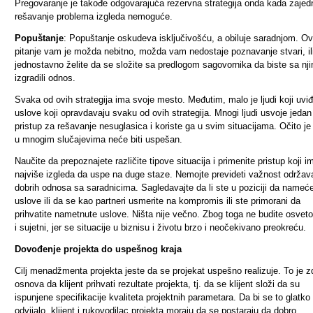
Pregovaranje je takođe odgovarajuća rezervna strategija onda kada zajed
rešavanje problema izgleda nemoguće.
Popuštanje
: Popuštanje oskudeva isključivošću, a obiluje saradnjom. O
pitanje vam je možda nebitno, možda vam nedostaje poznavanje stvari, il
jednostavno želite da se složite sa predlogom sagovornika da biste sa nj
izgradili odnos.
Svaka od ovih strategija ima svoje mesto. Međutim, malo je ljudi koji uviđ
uslove koji opravdavaju svaku od ovih strategija. Mnogi ljudi usvoje jedan
pristup za rešavanje nesuglasica i koriste ga u svim situacijama. Očito je
u mnogim slučajevima neće biti uspešan.
Naučite da prepoznajete različite tipove situacija i primenite pristup koji i
najviše izgleda da uspe na duge staze. Nemojte prevideti važnost održav
dobrih odnosa sa saradnicima. Sagledavajte da li ste u poziciji da nameć
uslove ili da se kao partneri usmerite na kompromis ili ste primorani da
prihvatite nametnute uslove. Ništa nije večno. Zbog toga ne budite osvetol
i sujetni, jer se situacije u biznisu i životu brzo i neočekivano preokreću.
Dovođenje projekta do uspešnog kraja
Cilj menadžmenta projekta jeste da se projekat uspešno realizuje. To je z
osnova da klijent prihvati rezultate projekta, tj. da se klijent složi da su
ispunjene specifikacije kvaliteta projektnih parametara. Da bi se to glatko
odvijalo, klijent i rukovodilac projekta moraju da se postaraju da dobro