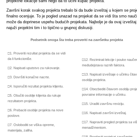
projektne lokacije sami nego da to učini kupac projekta.
Završni korak svakog projekta trebalo bi da bude izveštaj u kojem se proj
finalno ocenjuje. To je pogled unazad na projekat da se vidi šta smo nauči
može da doprinese uspehu budućih projekata. Najbolje je da ovaj izveštaj 
najuži projektni tim i to tipično u grupnoj diskusiji.
Podsetnik onoga šta treba proveriti na završetku projekta
□
1. Proveriti rezultat projekta da se vidi
da li funkcioniše.
□
12. Rezimirati lekcije i pouke nauče
međudejstava raznih faktora.
□
2. Napisati uputstvo za rukovanje.
□
13. Napisati izveštaje o učinku čita
□
3. Dovršiti konačne nacrte.
osoblja projekta.
□
4. Isporučiti rezultat projekta klijentu.
□
14. Obezbediti čitavom osoblju proj
povratne informacije o učinku.
□
5. Obučiti osoblje klijenta da rukuje
rezultatom projekta.
□
15. Uraditi završnu reviziju.
□
6. Prebaciti osoblje projekta na nove
□
16. Napisati završni izveštaj.
poslove.
□
17. Napraviti pregled projekta sa vi
□
7. Osloboditi se viška opreme,
menadžmentom.
materijala, zaliha.
□
18. Proglasiti projekat završenim.