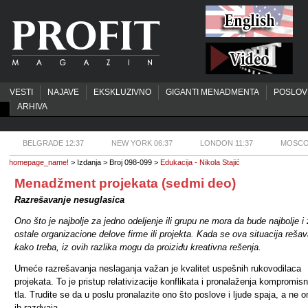
VESTI
NAJAVE
EKSKLUZIVNO
GIGANTI MENADMENTA
POSLOV
ARHIVA
BELGRADE 12:37
NEW YORK 06:37
LONDON 11:37
MOSCO
homepage_name!
> Izdanja > Broj 098-099 >
Edukacija - Nikola Stajić
Menadžment projekata (sedmi deo)
Razrešavanje nesuglasica
Ono što je najbolje za jedno odeljenje ili grupu ne mora da bude najbolje i
ostale organizacione delove firme ili projekta. Kada se ova situacija reša
kako treba, iz ovih razlika mogu da proiziđu kreativna rešenja.
Umeće razrešavanja neslaganja važan je kvalitet uspešnih rukovodilaca
projekata. To je pristup relativizacije konflikata i pronalaženja kompromis
tla. Trudite se da u poslu pronalazite ono što poslove i ljude spaja, a ne o
ih razdvaja.