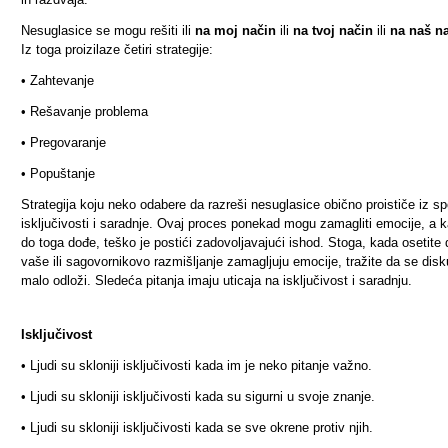
Nesuglasice se mogu rešiti ili
na moj način
ili
na tvoj način
ili
na naš n
Iz toga proizilaze četiri strategije:
•
Zahtevanje
•
Rešavanje problema
•
Pregovaranje
•
Popuštanje
Strategija koju neko odabere da razreši nesuglasice obično proističe iz sp
isključivosti i saradnje. Ovaj proces ponekad mogu zamagliti emocije, a 
do toga dođe, teško je postići zadovoljavajući ishod. Stoga, kada osetite 
vaše ili sagovornikovo razmišljanje zamagljuju emocije, tražite da se disk
malo odloži. Sledeća pitanja imaju uticaja na isključivost i saradnju.
Isključivost
•
Ljudi su skloniji isključivosti kada im je neko pitanje važno.
•
Ljudi su skloniji isključivosti kada su sigurni u svoje znanje.
•
Ljudi su skloniji isključivosti kada se sve okrene protiv njih.