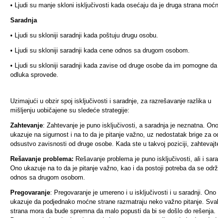
•
Ljudi su manje skloni isključivosti kada osećaju da je druga strana moćn
Saradnja
•
Ljudi su skloniji saradnji kada poštuju drugu osobu.
•
Ljudi su skloniji saradnji kada cene odnos sa drugom osobom.
•
Ljudi su skloniji saradnji kada zavise od druge osobe da im pomogne da
odluka sprovede.
Uzimajući u obzir spoj isključivosti i saradnje, za razrešavanje razlika u
mišljenju uobičajene su sledeće strategije:
Zahtevanje
: Zahtevanje je puno isključivosti, a saradnja je neznatna. On
ukazuje na sigurnost i na to da je pitanje važno, uz nedostatak brige za o
odsustvo zavisnosti od druge osobe. Kada ste u takvoj poziciji, zahtevajt
Rešavanje problema:
Rešavanje problema je puno isključivosti, ali i sara
Ono ukazuje na to da je pitanje važno, kao i da postoji potreba da se održ
odnos sa drugom osobom.
Pregovaranje
: Pregovaranje je umereno i u isključivosti i u saradnji. Ono
ukazuje da podjednako moćne strane razmatraju neko važno pitanje. Sva
strana mora da bude spremna da malo popusti da bi se došlo do rešenja.