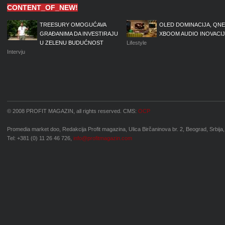
CONTENT_OF_NEW!
TREESURY OMOGUĆAVA
OLED DOMINACIJA, QNE
GRAĐANIMA DA INVESTIRAJU
XBOOM AUDIO INOVACI
U ZELENU BUDUĆNOST
Lifestyle
Intervju
© 2008 PROFIT MAGAZIN, all rights reserved. CMS:
OCP
Promedia market doo, Redakcija Profit magazina, Ulica Birčaninova br. 2, Beograd, Srbija,
Tel: +381 (0) 11 26 46 726,
info@profitmagazin.com