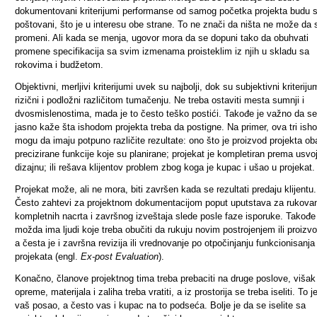
dokumentovani kriterijumi performanse od samog početka projekta budu s
poštovani, što je u interesu obe strane. To ne znači da ništa ne može da 
promeni. Ali kada se menja, ugovor mora da se dopuni tako da obuhvati
promene specifikacija sa svim izmenama proisteklim iz njih u skladu sa
rokovima i budžetom.
Objektivni, merljivi kriterijumi uvek su najbolji, dok su subjektivni kriteriju
rizični i podložni različitom tumačenju. Ne treba ostaviti mesta sumnji i
dvosmislenostima, mada je to često teško postići. Takođe je važno da se
jasno kaže šta ishodom projekta treba da postigne. Na primer, ova tri ish
mogu da imaju potpuno različite rezultate: ono što je proizvod projekta ob
precizirane funkcije koje su planirane; projekat je kompletiran prema usv
dizajnu; ili rešava klijentov problem zbog koga je kupac i ušao u projekat.
Projekat može, ali ne mora, biti završen kada se rezultati predaju klijentu.
Često zahtevi za projektnom dokumentacijom poput uputstava za rukovan
kompletnih nacrta i završnog izveštaja slede posle faze isporuke. Takođe
možda ima ljudi koje treba obučiti da rukuju novim postrojenjem ili proiz
a česta je i završna revizija ili vrednovanje po otpočinjanju funkcionisanja
projekata (engl.
Ex-post Evaluation
).
Konačno, članove projektnog tima treba prebaciti na druge poslove, višak
opreme, materijala i zaliha treba vratiti, a iz prostorija se treba iseliti. To j
vaš posao, a često vas i kupac na to podseća. Bolje je da se iselite sa