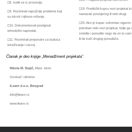
□
8. Iseliti se iz prostorija.
□
19. Predložiti kupcu novi projekat koj
□
9. Rezimirati najvažnije probleme koji
nastavak postojećeg ili neki drugi.
su iskrsli i njihova rešenja.
□
20. Ako je kupac solventan sigurno
□
10. Dokumentovati postignuti
potreban neki novi projekat; bolje ga 
tehnološki napredak.
smislite i ponudite nego da on to sam
ili da traži drugog ponuđača.
□
11. Rezimirati preporuke za buduća
istraživanja i razvoj.
Članak je deo knjige „Menadžment projekata”.
Nikola M. Stajić,
Mast. ekon.
Osnivač i direktor
iLearn d.o.o. Beograd
info
@ilearn.rs
www.ilearn.rs