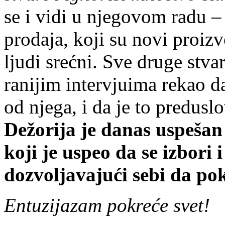
se i vidi u njegovom radu –
prodaja, koji su novi proizv
ljudi srećni. Sve druge stvar
ranijim intervjuima rekao da
od njega, i da je to predusl
De
ž
orija je danas uspešan
koji je uspeo da se izbori
dozvoljavajući
sebi
da pok
Entuzijazam pokreće svet!