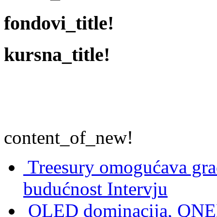
fondovi_title!
kursna_title!
content_of_new!
Treesury omogućava građ
budućnost
Intervju
OLED dominacija, QNED