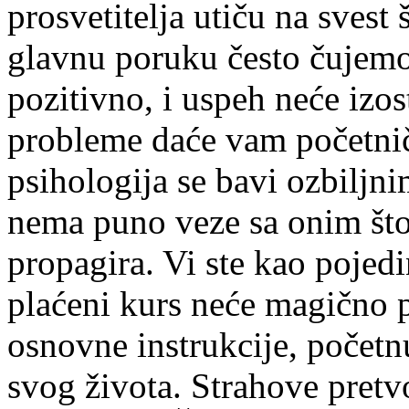
prosvetitelja utiču na svest
glavnu poruku često čujem
pozitivno, i uspeh neće izos
probleme daće vam početni
psihologija se bavi ozbiljn
nema puno veze sa onim št
propagira. Vi ste kao pojed
plaćeni kurs neće magično p
osnovne instrukcije, početnu 
svog života. Strahove pretv