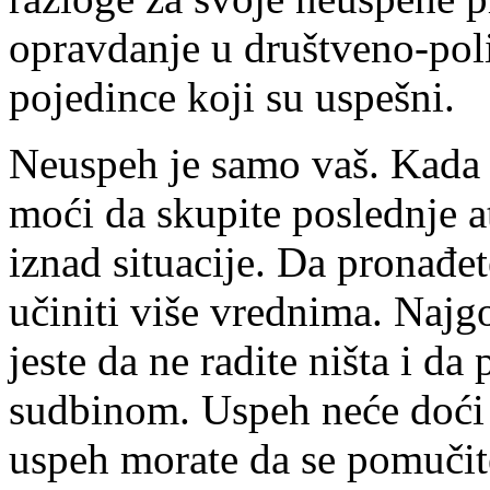
opravdanje u društveno-pol
pojedince koji su uspešni.
Neuspeh je samo vaš. Kada s
moći da skupite poslednje a
iznad situacije. Da pronađe
učiniti više vrednima. Najg
jeste da ne radite ništa i d
sudbinom. Uspeh neće doći t
uspeh morate da se pomučite