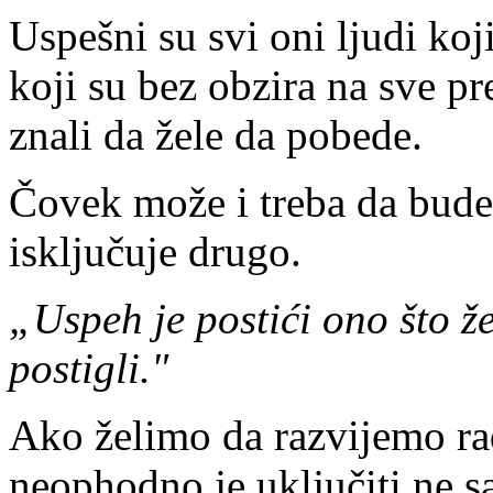
Uspešni su svi oni ljudi koji
koji su bez obzira na sve pr
znali da žele da pobede.
Čovek može i treba da bude 
isključuje drugo.
„Uspeh je postići ono što žel
postigli."
Ako želimo da razvijemo ra
neophodno je uključiti ne sa