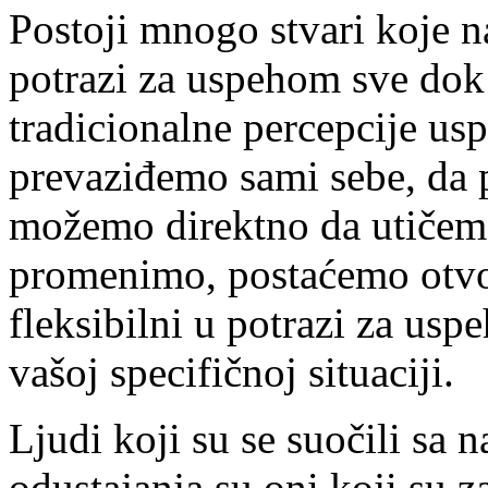
Postoji mnogo stvari koje n
potrazi za uspehom sve dok
tradicionalne percepcije us
prevaziđemo sami sebe, da 
možemo direktno da utičem
promenimo, postaćemo otvor
fleksibilni u potrazi za us
vašoj specifičnoj situaciji.
Ljudi koji su se suočili sa 
odustajanja su oni koji su z