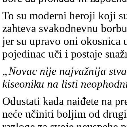
To su moderni heroji koji 
zahteva svakodnevnu borbu.
jer su upravo oni okosnica 
pojedinac uči i postaje snažn
„Novac nije najvažnija stva
kiseoniku na listi neophodni
Odustati kada naiđete na pre
neće učiniti boljim od drug
razloge za svoje neuspehe pr