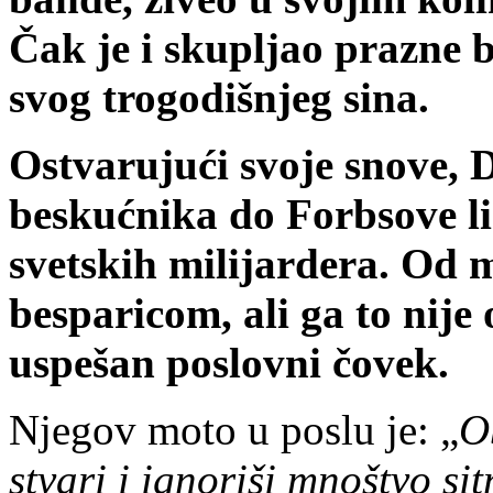
Čak je
i
skupljao prazne b
svog trogodišnjeg sina.
Ostvarujući svoje snove, 
beskućnika do Forbsove lis
svetskih milijardera. Od 
besparicom, ali ga to nije
uspešan poslovni čovek.
Njegov moto u poslu je: „
O
stvari i ignoriši mnoštvo sit