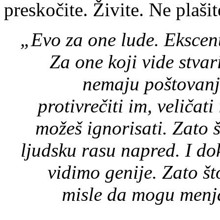
preskočite. Živite. Ne plašit
„Evo za one lude. Ekscen
Za one koji vide stvar
nemaju poštovan
protivrečiti im, veličat
možeš ignorisati. Zato 
ljudsku rasu napred. I do
vidimo genije. Zato št
misle da mogu menjat