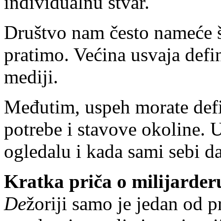
individualnu stvar.
Društvo nam često nameće š
pratimo. Većina usvaja def
mediji.
Međutim, uspeh morate defin
potrebe i stavove okoline. 
ogledalu i kada sami sebi da
Kratka priča o milijarder
De
žoriji samo je jedan od 