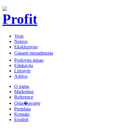
Vesti
Najave
Ekskluzivno
Giganti menadmenta
Poslovna misao
Edukacija
Lifestyle
Arhiva
O nama
Marketing
Reference
Ogla�avanje
Pretplata
Kontakt
English