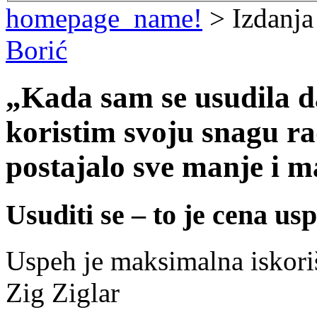
homepage_name!
> Izdanja
Borić
„Kada sam se usudila 
koristim svoju snagu rad
postajalo sve manje i m
Usuditi se – to je cena us
Uspeh je maksimalna iskori
Zig Ziglar