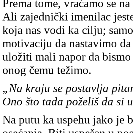
Prema tome, vraćamo se na 
Ali zajednički imenilac jest
koja nas vodi ka cilju; sam
motivaciju da nastavimo da
uložiti mali napor da bismo
onog čemu težimo.
„Na kraju se postavlja pitan
Ono što tada poželiš da si 
Na putu ka uspehu jako je b
osećanja. Biti uspešan u po