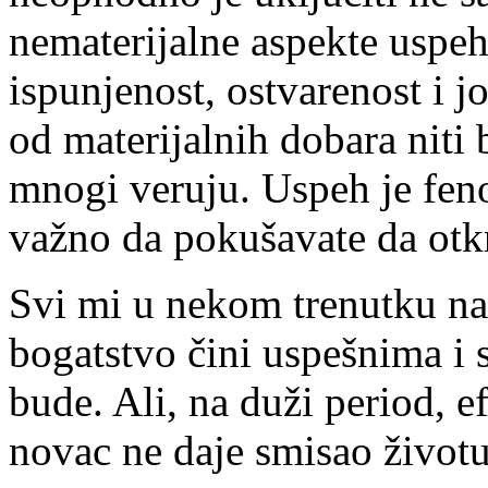
nematerijalne aspekte uspeha
ispunjenost, ostvarenost i 
od materijalnih dobara niti b
mnogi veruju. Uspeh je feno
važno da pokušavate da otkri
Svi mi u nekom trenutku n
bogatstvo čini uspešnima i 
bude. Ali, na duži period, e
novac ne daje smisao životu