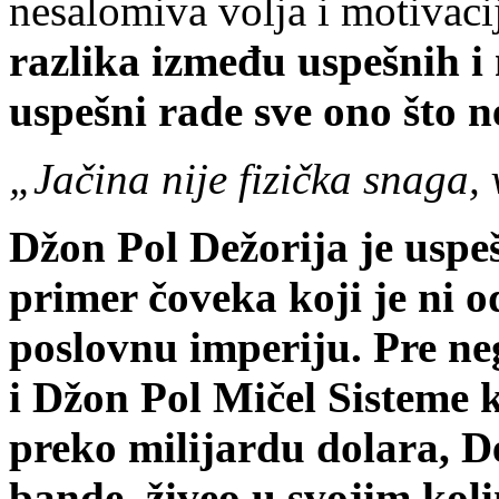
nesalomiva volja i motivaci
razlika između uspešnih i 
uspešni rade sve ono što n
„Jačina nije fizička snaga,
Džon Pol De
ž
orija je uspe
primer čoveka koji je
ni
o
poslovnu imperiju. Pre ne
i Džon Pol Mičel Sisteme 
preko milijardu dolara, D
bande, živeo u svojim koli