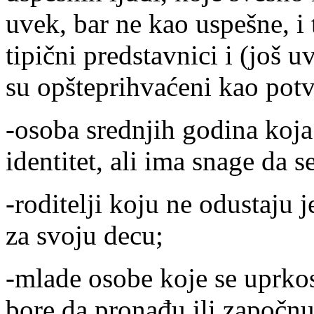
uvek, bar ne kao uspešne, i 
tipični predstavnici i (još 
su opšteprihvaćeni kao pot
-
osoba srednjih godina koja
identitet, ali ima snage da 
-
roditelji koju ne odustaju 
za svoju decu;
-
mlade osobe koje se uprkos
bore da pronađu ili započnu