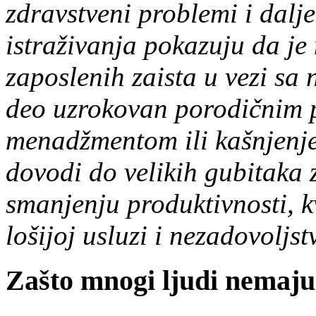
zdravstveni problemi i dalje
istraživanja pokazuju da je
zaposlenih zaista u vezi sa 
deo uzrokovan porodičnim 
menadžmentom ili kašnjenje
dovodi do velikih gubitaka 
smanjenju produktivnosti, kv
lošijoj usluzi i nezadovoljst
Zašto mnogi ljudi nemaju