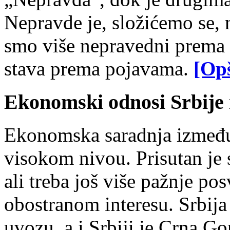
Nepravde je, složićemo se,
smo više nepravedni prema s
stava prema pojavama
.
[Opš
Ekonomski odnosi Srbije
Ekonomska saradnja izme
đ
visokom nivou. Prisutan je 
ali treba još više pažnje pos
obostranom interesu. Srbija 
uvozu, a
i
Srbiji je Crna Go