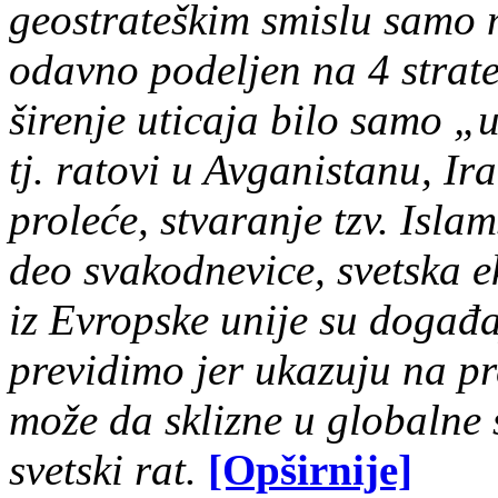
geostrateškim smislu samo m
odavno podeljen na 4 strate
širenje uticaja bilo samo 
tj. ratovi u Avganistanu, Ira
proleće, stvaranje tzv. Islam
deo svakodnevice, svetska e
iz Evropske unije su događa
previdimo jer ukazuju na pr
može da sklizne u globalne 
svetski rat.
[Opširnije]