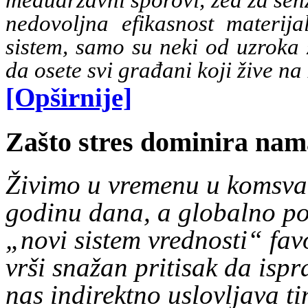
međudržavni sporovi, žeđ za senz
nedovoljna efikasnost materij
sistem, samo su neki od uzroka 
da osete svi građani koji žive na
[Opširnije]
Zašto stres dominira na
Živimo u vremenu u komsvak
godinu dana, a globalno po
„novi sistem vrednosti“ fav
vrši snažan pritisak da ispr
nas indirektno uslovljava 