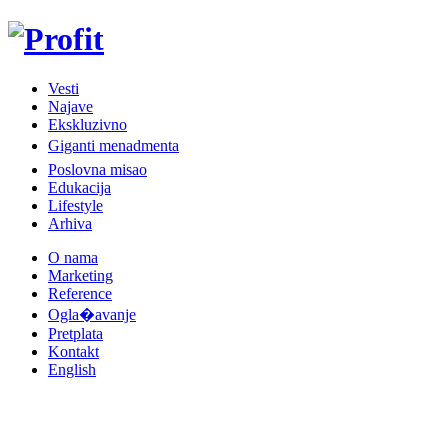
Vesti
Najave
Ekskluzivno
Giganti menadmenta
Poslovna misao
Edukacija
Lifestyle
Arhiva
O nama
Marketing
Reference
Ogla�avanje
Pretplata
Kontakt
English