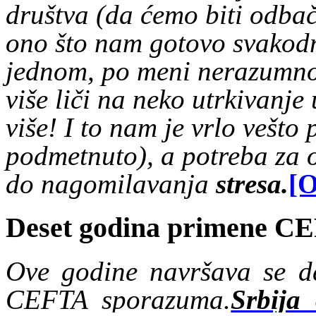
društva (da ćemo biti odbač
ono što nam gotovo svakodn
jednom, po meni nerazumno
više liči na neko utrkivanj
više! I to nam je vrlo vešto
podmetnuto), a potreba za
do nagomilavanja
stresa.
[O
Deset godina primene C
Ove godine navršava se d
CEFTA sporazuma.
Srbija