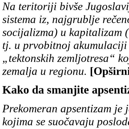
Na teritoriji bivše Jugoslav
sistema iz, najgrublje reč
socijalizma) u kapitalizam 
tj. u prvobitnoj akumulaciji
„tektonskih zemljotresa“ ko
zemalja u regionu.
[Opširni
Kako da smanjite apsenti
Prekomeran apsentizam je j
kojima se suočavaju poslod