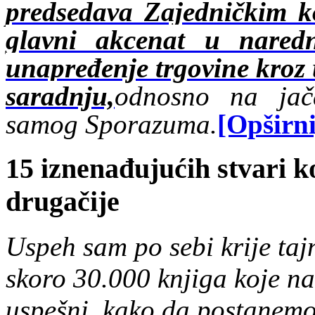
predsedava Zajedničkim 
glavni akcenat u nared
unapređenje trgovine kroz 
saradnju,
odnosno na jača
samog Sporazuma.
[Opširni
15 iznenađujućih stvari k
drugačije
Uspeh sam po sebi krije ta
skoro 30.000 knjiga koje n
uspešni, kako da postanemo 