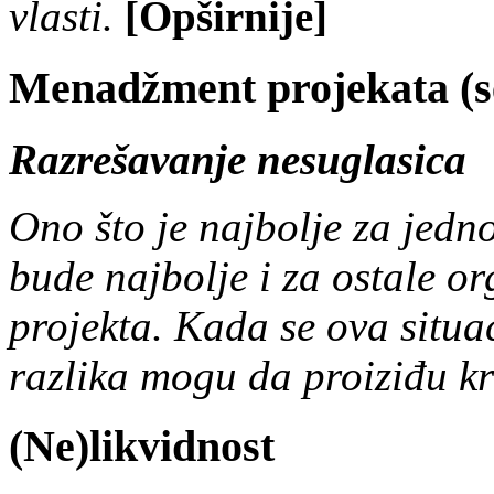
vlasti.
[Opširnije]
Menadžment projekata (s
Razrešavanje nesuglasica
Ono što je najbolje za jedn
bude najbolje i za ostale or
projekta. Kada se ova situac
razlika mogu da proiziđu kr
(Ne)likvidnost