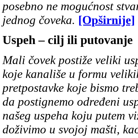
posebno ne mogućnost stva
jednog čoveka.
[Opširnije]
Uspeh – cilj ili putovanje
Mali čovek postiže veliki u
koje kanališe u formu velik
pretpostavke koje bismo tre
da postignemo određeni uspe
našeg uspeha koju putem vi
doživimo u svojoj mašti, kao