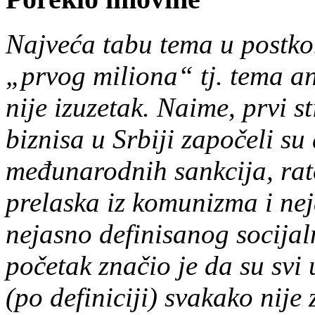
Najveća tabu tema u postko
„prvog miliona“ tj. tema an
nije izuzetak. Naime, prvi s
biznisa u Srbiji započeli s
međunarodnih sankcija, ra
prelaska iz komunizma i neja
nejasno definisanog socija
početak značio je da su svi
(po definiciji) svakako nije