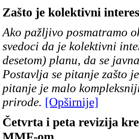
Zašto je kolektivni inter
Ako pažljivo posmatramo ok
svedoci da je kolektivni int
desetom) planu, da se javn
Postavlja se pitanje zašto 
pitanje je malo kompleksniji
prirode.
[Opširnije]
Četvrta i peta revizija k
MMF-om