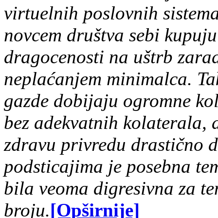
virtuelnih poslovnih sistem
novcem društva sebi
kupuju 
dragocenosti na uštrb zara
ne
plaćanjem minimalca. Tak
gazde dobijaju ogromne kol
bez adekvatnih kolaterala, 
zdravu privredu drastično d
podsticajima
je posebna te
bila veoma digresivna za t
broju.
[Opširnije]