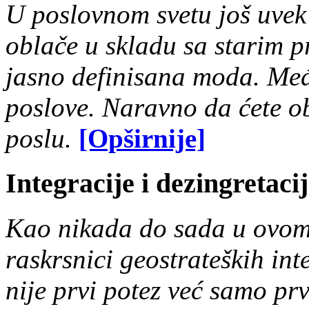
U poslovnom svetu još uvek 
oblače u skladu sa starim 
jasno definisana moda. Međ
poslove. Naravno da ćete obl
poslu.
[Opširnije]
Integracije i dezingretaci
Kao nikada do sada u ovom 
raskrsnici geostrateških int
nije prvi potez već samo prv