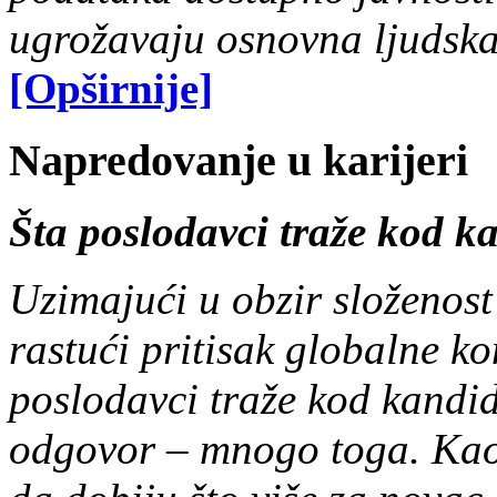
ugrožavaju osnovna ljudska
[Opširnije]
Napredovanje u karijeri
Šta poslodavci traže kod k
Uzimajući u obzir složenost
rastući pritisak globalne kon
poslodavci traže kod kandid
odgovor ‒ mnogo toga. Kao 