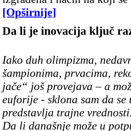
[Opširnije]
Da li je inovacija ključ r
Iako duh olimpizma, nedavn
šampionima, prvacima, reko
jače“ još provejava – a mož
euforije - sklona sam da se
predstavlja trajne vrednosti
Da li današnje može u potp