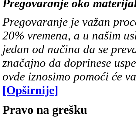
Pregovaranje oko materijal
Pregovaranje je važan proc
20% vremena, a u našim usl
jedan od načina da se prev
značajno da doprinese uspeh
ovde iznosimo pomoći će va
[Opširnije]
Pravo na grešku