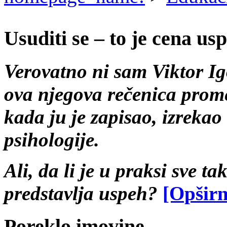
Usuditi se – to je cena us
Verovatno ni sam Viktor Ig
ova njegova rečenica promeni
kada ju je zapisao, izrek
psihologije.
Ali, da li je u praksi sve 
predstavlja uspeh?
[Opširn
Poreklo imovine