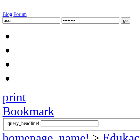
Blog
Forum
print
Bookmark
query_headline!
homepage_name!
>
Edukac