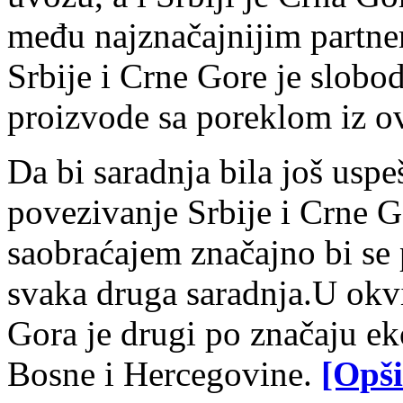
me
đ
u najznačajnijim
partne
Srbije i
Crne Gore
je slobod
proizvode sa poreklom iz o
Da bi saradnja bila još uspe
povezivanje Srbije i Crne G
saobraćajem značajno bi se p
svaka druga saradnja.
U okv
Gora je drugi po značaju ek
Bosne i Hercegovine.
[Opši