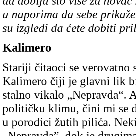
da dobiju što više za novac k
u naporima da sebe prikaže
su izgledi da ćete dobiti pri
Kalimero
Stariji čitaoci se verovatno
Kalimero čiji je glavni lik b
stalno vikalo „Nepravda“. A
političku klimu, čini mi se 
u porodici žutih pilića. Nek
„Nepravda”, dok je drugima 