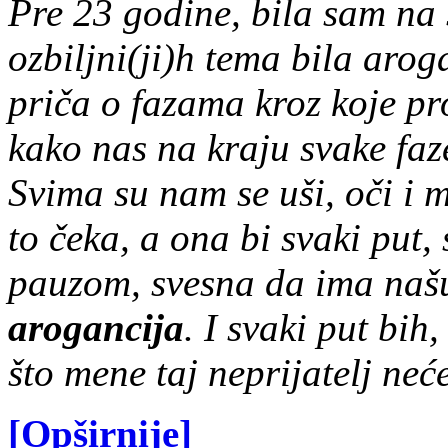
Pre 23 godine, bila sam na
ozbiljni(ji)h tema bila aro
priča o fazama kroz koje pr
kako nas na kraju svake faze
Svima su nam se uši, oči i 
to čeka, a ona bi svaki pu
pauzom, svesna da ima našu
arogancija
. I svaki put bi
što mene taj neprijatelj neć
[Opširnije]