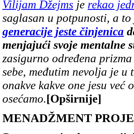
Vilijam Džejms
je
rekao je
saglasan u potpunosti, a to
generacije jeste činjenica
da
menjajući svoje mentalne s
zasigurno određena prizma
sebe, međutim nevolja je u 
onakve kakve one jesu već o
osećamo.
[Opširnije]
MENADŽMENT PROJE