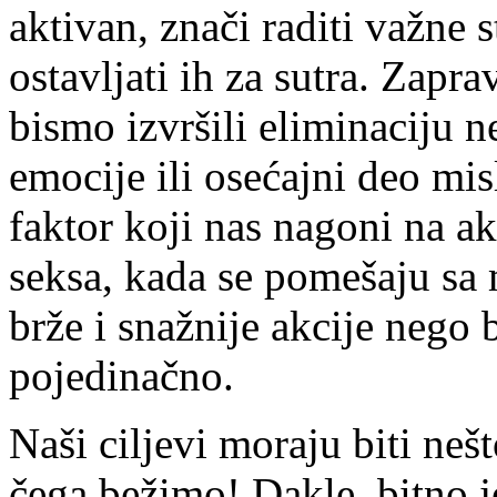
aktivan, znači raditi važne st
ostavljati ih za sutra. Zapr
bismo izvršili eliminaciju n
emocije ili osećajni deo mis
faktor koji nas nagoni na ak
seksa, kada se pomešaju s
brže i snažnije akcije nego
pojedinačno.
Naši ciljevi moraju biti ne
čega bežimo!
Dakle, bitno j