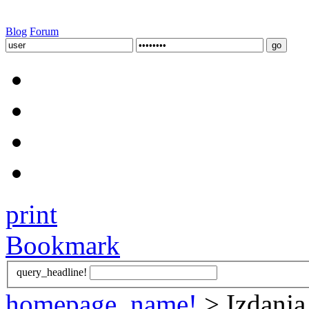
Blog
Forum
print
Bookmark
query_headline!
homepage_name!
> Izdanja