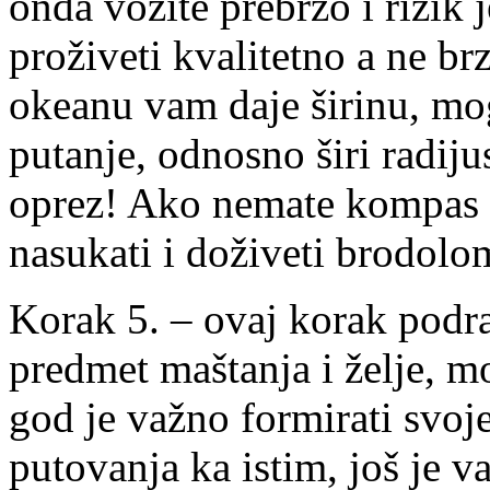
onda vozite prebrzo i rizik 
proživeti kvalitetno a ne b
okeanu vam daje širinu, mo
putanje, odnosno širi radij
oprez! Ako nemate kompas (u
nasukati i doživeti brodolo
Korak 5. – ovaj korak podra
predmet maštanja i želje, mo
god je važno formirati svoje
putovanja ka istim, još je va