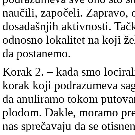
naučili, započeli. Zapravo, 
dosadašnjih aktivnosti. Tačk
odnosno lokalitet na koji ž
da postanemo.
Korak 2. – kada smo locirali
korak koji podrazumeva sa
da anuliramo tokom putovanj
plodom. Dakle, moramo prep
nas sprečavaju da se otisne