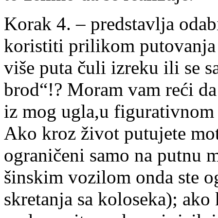
Korak 4. – predstavlja odab
koristiti prilikom putovanja
više puta čuli izreku ili se
brod“!? Moram vam reći da 
iz mog ugla,u figurativnom 
Ako kroz život putujete mo
ograničeni samo na putnu m
šinskim vozilom onda ste o
skretanja sa koloseka); ako