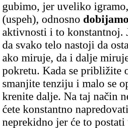
gubimo, jer uveliko igramo
(uspeh), odnosno
dobijamo
aktivnosti i to konstantnoj
da svako telo nastoji da osta
ako miruje, da i dalje miruje
pokretu. Kada se približite 
smanjite tenziju i malo se 
krenite dalje. Na taj način 
ćete konstantno napredovati 
neprekidno jer će to postati