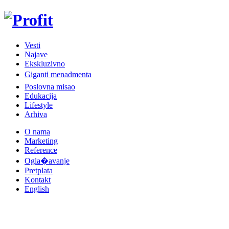
Vesti
Najave
Ekskluzivno
Giganti menadmenta
Poslovna misao
Edukacija
Lifestyle
Arhiva
O nama
Marketing
Reference
Ogla�avanje
Pretplata
Kontakt
English