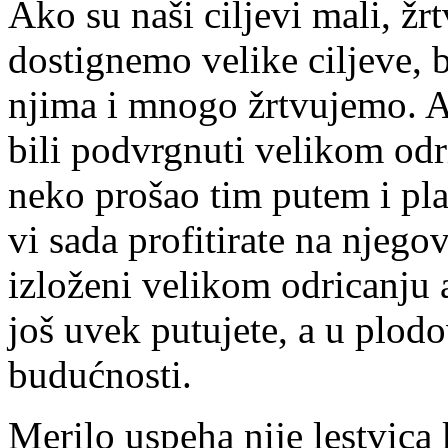
Ako su naši ciljevi mali, ž
dostignemo velike ciljeve,
njima i mnogo žrtvujemo. Ak
bili podvrgnuti velikom odri
neko prošao tim putem i pl
vi sada profitirate na njeg
izloženi velikom odricanju a
još uvek putujete, a u plodo
budućnosti.
Merilo uspeha nije lestvica 