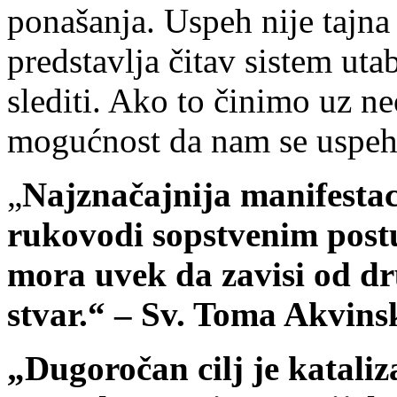
ponašanja. Uspeh nije tajna 
predstavlja čitav sistem uta
slediti. Ako to činimo uz ne
mogućnost da nam se uspeh 
„
Najznačajnija manifestac
rukovodi sopstvenim postu
mora uvek da zavisi od dr
stvar.“ – Sv. Toma Akvins
„Dugoročan cilj je katali