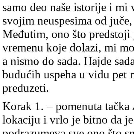
samo deo naše istorije i mi 
svojim neuspesima od juče, 
Međutim, ono što predstoji 
vremenu koje dolazi, mi mo
a nismo do sada. Hajde sad
budućih uspeha u vidu pet
preduzeti.
Korak 1. – pomenuta tačka 
lokaciju i vrlo je bitno da 
podrazumeva sve ono što sm