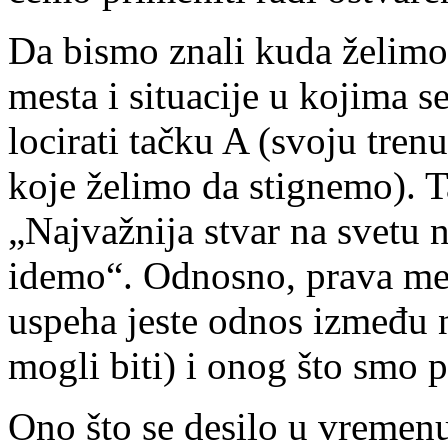
Da bismo znali kuda želimo
mesta i situacije u kojima 
locirati tačku A (svoju tren
koje želimo da stignemo). 
„Najvažnija stvar na svetu 
idemo“. Odnosno, prava me
uspeha jeste odnos između 
mogli biti) i onog što smo p
Ono što se desilo u vremenu 