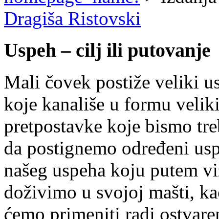
Dragiša Ristovski
Uspeh – cilj ili putovanje
Mali čovek postiže veliki u
koje kanališe u formu velik
pretpostavke koje bismo tr
da postignemo određeni uspe
našeg uspeha koju putem vi
doživimo u svojoj mašti, kao
ćemo primeniti radi ostvare