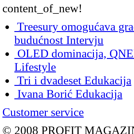
content_of_new!
Treesury omogućava građ
budućnost
Intervju
OLED dominacija, QNED
Lifestyle
Tri i dvadeset
Edukacija
Ivana Borić
Edukacija
Customer service
© 2008 PROFIT MAGAZIN, 