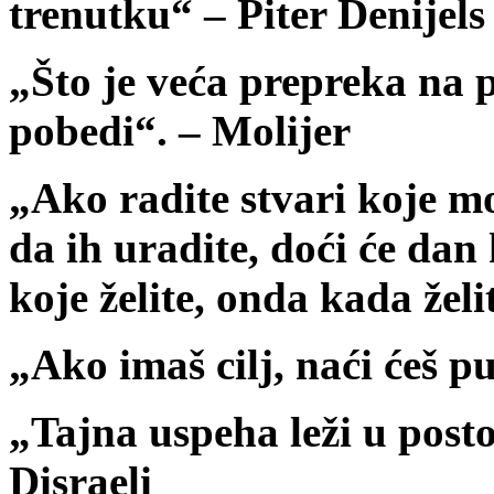
trenutku“ – Piter Denijels
„Što je veća prepreka na p
pobedi“. – Molijer
„Ako radite stvari koje m
da ih uradite, doći će dan
koje želite, onda kada želi
„Ako imaš cilj, naći ćeš p
„Tajna uspeha leži u post
Disraeli