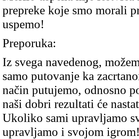
prepreke koje smo morali p
uspemo!
Preporuka:
Iz svega navedenog, možemo
samo putovanje ka zacrtanom
način putujemo, odnosno pov
naši dobri rezultati će nast
Ukoliko sami upravljamo s
upravljamo i svojom igrom!