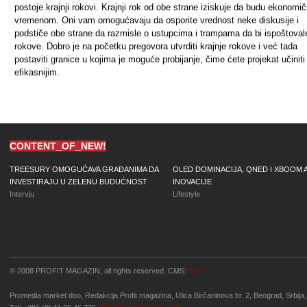
postoje krajnji rokovi. Krajnji rok od obe strane iziskuje da budu ekonomič
vremenom. Oni vam omogućavaju da osporite vrednost neke diskusije i
podstiče obe strane da razmisle o ustupcima i trampama da bi ispoštoval
rokove. Dobro je na početku pregovora utvrditi krajnje rokove i već tada
postaviti granice u kojima je moguće probijanje, čime ćete projekat učiniti
efikasnijim.
CONTENT_OF_NEW!
TREESURY OMOGUĆAVA GRAĐANIMA DA
OLED DOMINACIJA, QNED I XBOOM 
INVESTIRAJU U ZELENU BUDUĆNOST
INOVACIJE
Intervju
Lifestyle
© 2008 PROFIT MAGAZIN, all rights reserved. CMS:
OCP
Promedia market doo, Redakcija Profit magazina, Ulica Birčaninova br. 2, Beograd, Srbija,