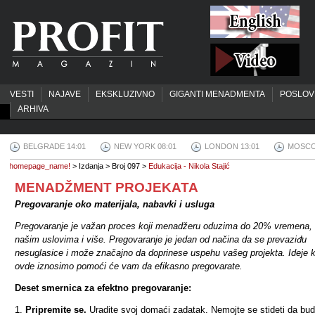
VESTI
NAJAVE
EKSKLUZIVNO
GIGANTI MENADMENTA
POSLOV
ARHIVA
BELGRADE 14:01
NEW YORK 08:01
LONDON 13:01
MOSCO
homepage_name!
> Izdanja > Broj 097 >
Edukacija - Nikola Stajić
MENADŽMENT PROJEKATA
Pregovaranje oko materijala, nabavki i usluga
Pregovaranje je važan proces koji menadžeru oduzima do 20% vremena, 
našim uslovima i više. Pregovaranje je jedan od načina da se prevaziđu
nesuglasice i može značajno da doprinese uspehu vašeg projekta. Ideje k
ovde iznosimo pomoći će vam da efikasno pregovarate.
Deset smernica za efektno pregovaranje:
1.
Pripremite se.
Uradite svoj domaći zadatak. Nemojte se stideti da bu