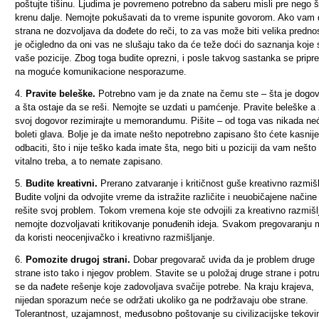
poštujte tišinu. Ljudima je povremeno potrebno da saberu misli pre nego š
krenu dalje. Nemojte pokušavati da to vreme ispunite govorom. Ako vam 
strana ne dozvoljava da dođete do reči, to za vas može biti velika prednos
je očigledno da oni vas ne slušaju tako da će teže doći do saznanja koje 
vaše pozicije. Zbog toga budite oprezni, i posle takvog sastanka se pripr
na moguće komunikacione nesporazume.
4.
Pravite beleške.
Potrebno vam je da znate na čemu ste – šta je dogo
a šta ostaje da se reši. Nemojte se uzdati u pamćenje. Pravite beleške a
svoj dogovor rezimirajte u memorandumu. Pišite – od toga vas nikada ne
boleti glava. Bolje je da imate nešto nepotrebno zapisano što ćete kasnije
odbaciti, što i nije teško kada imate šta, nego biti u poziciji da vam nešto
vitalno treba, a to nemate zapisano.
5.
Budite kreativni.
Prerano zatvaranje i kritičnost guše kreativno razmišl
Budite voljni da odvojite vreme da istražite različite i neuobičajene načine
rešite svoj problem. Tokom vremena koje ste odvojili za kreativno razmišl
nemojte dozvoljavati kritikovanje ponuđenih ideja. Svakom pregovaranju
da koristi neocenjivačko i kreativno razmišljanje.
6.
Pomozite drugoj strani.
Dobar pregovarač uviđa da je problem druge
strane isto tako i njegov problem. Stavite se u položaj druge strane i potru
se da nađete rešenje koje zadovoljava svačije potrebe. Na kraju krajeva,
nijedan sporazum neće se održati ukoliko ga ne podržavaju obe strane.
Tolerantnost, uzajamnost, međusobno poštovanje su civilizacijske tekovin