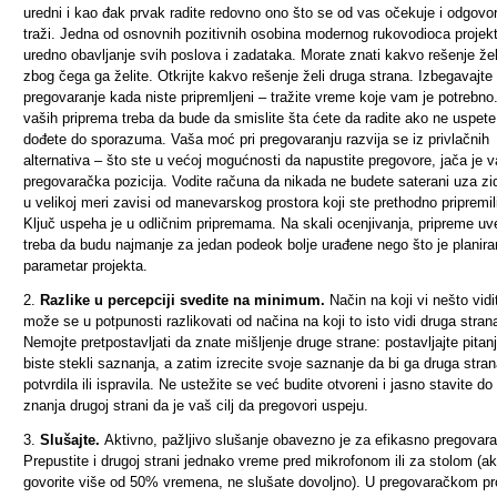
uredni i kao đak prvak radite redovno ono što se od vas očekuje i odgovo
traži.
Jedna od osnovnih pozitivnih osobina modernog rukovodioca projekt
uredno obavljanje svih poslova i zadataka. Morate znati kakvo rešenje želi
zbog čega ga želite. Otkrijte kakvo rešenje želi druga strana. Izbegavajte
pregovaranje kada niste pripremljeni – tražite vreme koje vam je potrebno
vaših priprema treba da bude da smislite šta ćete da radite ako ne uspete
dođete do sporazuma. Vaša moć pri pregovaranju razvija se iz privlačnih
alternativa – što ste u većoj mogućnosti da napustite pregovore, jača je 
pregovaračka pozicija. Vodite računa da nikada ne budete saterani uza zid
u velikoj meri zavisi od manevarskog prostora koji ste prethodno pripremil
Ključ uspeha je u odličnim pripremama. Na skali ocenjivanja, pripreme uv
treba da budu najmanje za jedan podeok bolje urađene nego što je planira
parametar projekta.
2.
Razlike u percepciji svedite na minimum.
Način na koji vi nešto vidi
može se u potpunosti razlikovati od načina na koji to isto vidi druga stran
Nemojte pretpostavljati da znate mišljenje druge strane: postavljajte pitan
biste stekli saznanja, a zatim izrecite svoje saznanje da bi ga druga stra
potvrdila ili ispravila. Ne ustežite se već budite otvoreni i jasno stavite do
znanja drugoj strani da je vaš cilj da pregovori uspeju.
3.
Slušajte.
Aktivno, pažljivo slušanje obavezno je za efikasno pregovara
Prepustite i drugoj strani jednako vreme pred mikrofonom ili za stolom (a
govorite više od 50% vremena, ne slušate dovoljno). U pregovaračkom p