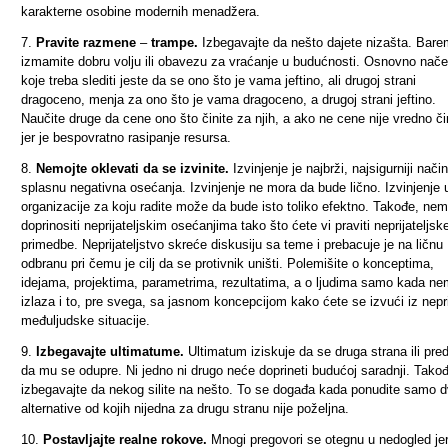
karakterne osobine modernih menadžera.
7.
Pravite razmene
–
trampe.
Izbegavajte da nešto dajete nizašta. Bare
izmamite dobru volju ili obavezu za vraćanje u budućnosti. Osnovno nače
koje treba slediti jeste da se ono što je vama jeftino, ali drugoj strani
dragoceno, menja za ono što je vama dragoceno, a drugoj strani jeftino.
Naučite druge da cene ono što činite za njih, a ako ne cene nije vredno či
jer je bespovratno rasipanje resursa.
8.
Nemojte oklevati da se izvinite.
Izvinjenje je najbrži, najsigurniji nači
splasnu negativna osećanja. Izvinjenje ne mora da bude lično. Izvinjenje 
organizacije za koju radite može da bude isto toliko efektno. Takođe, nem
doprinositi neprijateljskim osećanjima tako što ćete vi praviti neprijateljsk
primedbe. Neprijateljstvo skreće diskusiju sa teme i prebacuje je na ličnu
odbranu pri čemu je cilj da se protivnik uništi. Polemišite o konceptima,
idejama, projektima, parametrima, rezultatima, a o ljudima samo kada ne
izlaza i to, pre svega, sa jasnom koncepcijom kako ćete se izvući iz nepr
međuljudske situacije.
9.
Izbegavajte ultimatume.
Ultimatum iziskuje da se druga strana ili preda
da mu se odupre. Ni jedno ni drugo neće doprineti budućoj saradnji. Tako
izbegavajte da nekog silite na nešto. To se događa kada ponudite samo 
alternative od kojih nijedna za drugu stranu nije poželjna.
10.
Postavljajte realne rokove.
Mnogi pregovori se otegnu u nedogled je