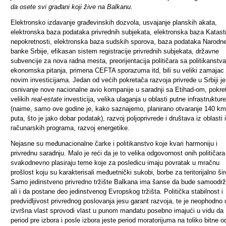
da osete svi građani koji žive na Balkanu.
Elektronsko izdavanje građevinskih dozvola, usvajanje planskih akata,
elektronska baza podataka privrednih subjekata, elektronska baza Katast
nepokretnosti, elektronska baza sudskih sporova, baza podataka Narodn
banke Srbije, efikasan sistem registracije privrednih subjekata, državne
subvencije za nova radna mesta, preorijentacija političara sa politikanstv
ekonomska pitanja, primena CEFTA sporazuma itd, bili su veliki zamajac
novim investicijama. Jedan od većih pokretača razvoja privrede u Srbiji je
osnivanje nove nacionalne avio kompanije u saradnji sa Etihad-om, pokre
velikih
real-estate
investicija, velika ulaganja u oblasti putne infrastrukture
(naime, samo ove godine je, kako saznajemo, planirano otvaranje 140 km
puta, što je jako dobar podatak), razvoj poljoprivrede i društava iz oblasti 
računarskih programa, razvoj energetike.
Nejasne su međunacionalne čarke i politikanstvo koje kvari harmoniju i
privrednu saradnju. Malo je reći da je to velika odgovornost onih političara 
svakodnevno plasiraju teme koje za posledicu imaju povratak u mračnu
prošlost koju su karakterisali međuetnički sukobi, borbe za teritorijalno šir
Samo jedinstveno privredno tržište Balkana ima šanse da bude samoodrž
ali i da postane deo jedinstvenog Evropskog tržišta. Politička stabilnost i
predvidljivost privrednog poslovanja jesu garant razvoja, te je neophodno 
izvršna vlast sprovodi vlast u punom mandatu posebno imajući u vidu da
period pre izbora i posle izbora jeste period moratorijuma na toliko bitne o