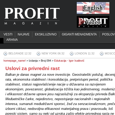
VESTI
NAJAVE
EKSKLUZIVNO
GIGANTI MENADMENTA
POSLOV
ARHIVA
BELGRADE 12:32
NEW YORK 06:32
LONDON 11:32
MOSCO
homepage_name!
> Izdanja > Broj 094 >
Edukacija - Igor Isailović
Uslovi za privredni rast
Balkan je danas magnet za nove investicije. Geostrateški položaj, deceni
rata, ekonomska stabilnost i konsolidacija, pretpristupni period, politička
stabilnost, statusi najpovlašćenije nacije u državama sa razvijenom
ekonomijom, povezanost, globalizacija tržišta kao jedinstvenog, moderniz
i efikasnost državne uprave jesu najzaslužniji za ekspanziju privreda Bal
Međuetničke čarke, nejedinstvo, nepostojanje nacionalnih i regionalnih
interesa, sumanuti međudržavni sporovi, žeđ za senzacionalizmom, preče
izborni ciklusi, nedovoljna efikasnost materijalnog prava i pravosuđa, loš
poreski sistem, samo su neki od uzroka zašto efekte privrednog rasta n