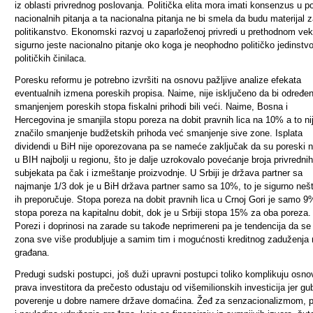
iz oblasti privrednog poslovanja. Politička elita mora imati konsenzus u p
nacionalnih pitanja a ta nacionalna pitanja ne bi smela da budu materijal 
politikanstvo. Ekonomski razvoj u zaparloženoj privredi u prethodnom ve
sigurno jeste nacionalno pitanje oko koga je neophodno političko jedinstv
političkih činilaca.
Poresku reformu je potrebno izvršiti na osnovu pažljive analize efekata
eventualnih izmena poreskih propisa.
Naime, nije isključeno da bi određe
smanjenjem poreskih stopa fiskalni prihodi bili veći. Naime, Bosna i
Hercegovina je smanjila stopu poreza na dobit pravnih lica na 10% a to ni
značilo smanjenje budžetskih prihoda već smanjenje sive zone. Isplata
dividendi u BiH nije oporezovana pa se nameće zaključak da su poreski 
u BIH najbolji u regionu, što je dalje uzrokovalo povećanje broja privrednih
subjekata pa čak i izmeštanje proizvodnje. U Srbiji je država partner sa
najmanje 1/3 dok je u BiH država partner samo sa 10%, to je sigurno neš
ih preporučuje. Stopa poreza na dobit pravnih lica u Crnoj Gori je samo 9%
stopa poreza na kapitalnu dobit, dok je u Srbiji stopa 15% za oba poreza.
Porezi i doprinosi na zarade su takođe neprimereni pa je tendencija da se
zona sve više produbljuje a samim tim i mogućnosti kreditnog zaduženja 
građana.
Predugi sudski postupci, još duži upravni postupci toliko komplikuju osn
prava investitora da prečesto odustaju od višemilionskih investicija jer gu
poverenje u dobre namere države domaćina.
Žeđ za senzacionalizmom, po