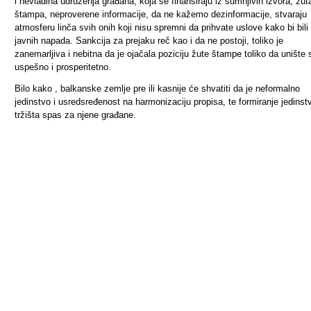
i nevladina udruženja građana, koja se finansiraju iz sumnjivih izvora, žut
štampa, neproverene informacije, da ne kažemo dezinformacije, stvaraju
atmosferu linča svih onih koji nisu spremni da prihvate uslove kako bi bili 
javnih napada. Sankcija za prejaku reč kao i da ne postoji, toliko je
zanemarljiva i nebitna da je ojačala poziciju žute štampe toliko da unište 
uspešno i prosperitetno.
Bilo kako , balkanske zemlje pre ili kasnije će shvatiti da je neformalno
jedinstvo i usredsređenost na harmonizaciju propisa, te formiranje jedins
tržišta spas za njene građane.