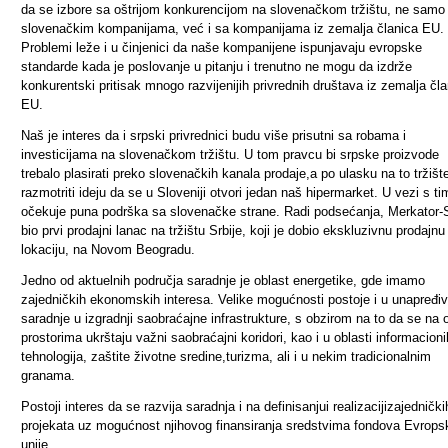
da se izbore sa oštrijom konkurencijom na slovenačkom tržištu, ne samo
slovenačkim kompanijama, već i sa kompanijama iz zemalja članica EU.
Problemi leže i u činjenici da naše kompanij
e
ne ispunjavaju evropske
standarde kada je poslovanje u pitanju i trenutno ne mogu da izdrže
konkurentski pritisak mnogo razvijeni
ji
h privrednih društava iz zemalja čl
EU.
Naš je interes da i srpski privrednici budu više prisutni sa robama i
investicijama na slovenačkom tržištu. U tom pravcu bi srpske proizvode
trebalo plasirati preko slovenačkih kanala prodaje
,
a po ulasku na to tržišt
razmotriti ideju da se u Sloveniji otvori jedan naš hipermarket. U vezi
s ti
očekuje puna podrška sa slovenačke strane. Radi podsećanja, Merkator
-
bio prvi prodajni lanac na tržištu Srbije, koji je dobio ekskluzivnu prodajnu
lokaciju, na Novom Beogradu.
Jedno od aktuelnih područja saradnje je oblast energetike, gde imamo
zajedničkih ekonomskih interesa. Velike mogućnosti postoje i u unapređi
saradnje u izgradnji saobraćajne infrastrukture, s obzirom
na to
da se na 
prostorima ukrštaju važni saobraćajni koridori, kao i u oblasti informacioni
tehnologija, zaštite životne sredine
,
turizma, ali i u nekim tradicionalnim
granama.
Postoji interes da se razvija saradnja i na
definisanj
u
i realizacij
i
zajednički
projekata
uz mogućnost njihovog finansiranja
sredstvima
fondova Evrops
unije
.