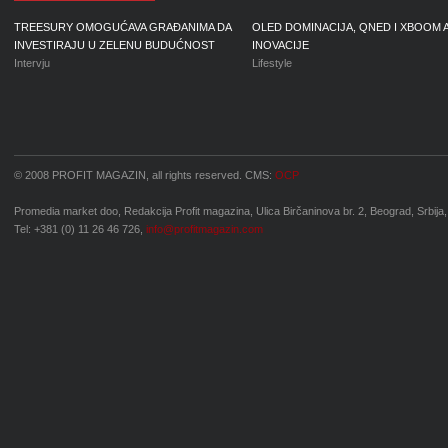
TREESURY OMOGUĆAVA GRAĐANIMA DA
OLED DOMINACIJA, QNED I XBOOM 
INVESTIRAJU U ZELENU BUDUĆNOST
INOVACIJE
Intervju
Lifestyle
© 2008 PROFIT MAGAZIN, all rights reserved. CMS:
OCP
Promedia market doo, Redakcija Profit magazina, Ulica Birčaninova br. 2, Beograd, Srbija,
Tel: +381 (0) 11 26 46 726,
info@profitmagazin.com