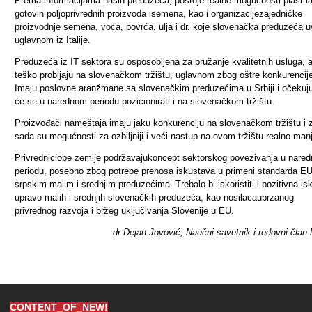
Prema informacijama naših preduzeća, postoje realne mogućnosti plasm
gotovih poljoprivrednih proizvoda
i
semena,
kao i
organizacij
e
zajedničke
proizvodnje semena, voća, povrća, ulja i dr. koje slovenačka preduzeća 
uglavnom iz Italije.
Preduzeća iz IT sektora su osposobljena za pružanje kvalitetnih usluga, a
teško probijaju na slovenačkom tržištu, uglavnom zbog oštre konkurencij
Imaju poslovne aranžmane sa slovenačkim preduzećima u Srbiji i očekuj
će se u narednom periodu pozicionirati i na slovenačkom tržištu.
Proizvođači nameštaja imaju jaku konkurenciju na slovenačkom tržištu i 
sada su mogućnosti za ozbiljniji i veći nastup na ovom tržištu
realno man
Privrednici
obe zemlje podrža
vaju
koncept sektorskog povezivanja u nare
periodu, posebno zbog potrebe prenosa iskustava u primeni standarda EU
srpskim malim i srednjim preduzećima. Trebalo bi iskoristiti i pozitivna is
upravo malih i srednjih slovenačkih preduzeća, kao nosi
laca
ubrzanog
privrednog razvoja i bržeg uključivanja Slovenije u EU.
dr Dejan Jovovi
ć
, Nau
č
ni savetnik i redovni
č
lan
CONTENT_OF_NEW!