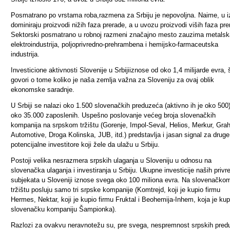
Posmatrano po vrstama roba
,
razmena za Srbiju je nepovoljna. Naime, u 
dominiraju proizvodi nižih faza prerade, a u uvozu proizvodi viših faza pre
Sektorski posmatrano u robnoj razmeni značajno mesto zauzima metalsk
elektroindustrija, poljoprivredno-prehrambena i hemijsko-farmaceutska
industrija.
Investicione aktivnosti Slovenije u Srbij
i
iznose od oko 1,4 milijarde evra, 
govori o tome koliko je naša zemlja važna za Sloveniju za ovaj oblik
ekonomske saradnje.
U Srbiji se nalazi oko 1.500 slovenačkih preduzeća (aktivno ih je oko 500
oko 35.000 zaposlenih. Uspešno poslovanje većeg broja slovenačkih
kompanija na srpskom tržištu (Gorenje, Impol-Seval, Helios, Merkur, Gra
Automotive, Droga Kolinska, JUB, itd.) predstavlja i jasan signal za druge
potencijalne investitore koji žele da ulažu u Srbiju.
Postoji velika nesrazmera srpskih ulaganja u Sloveniju u odnosu na
slovenačka ulaganja i investiranja u Srbiju. Ukupne investicije naših privr
subjekata u Sloveniji iznose svega oko 100 miliona evra. Na slovenačko
tržištu posluju samo tri srpske kompanije (Komtrejd, koji je kupio firmu
Hermes, Nektar,
koji
je kupio firmu Fruktal i Beohemija-Inhem,
koja
je kup
slovenačku kompaniju Šampionka).
Razlozi za ovakvu neravnotežu su, pre svega, nespremnost srpskih pre