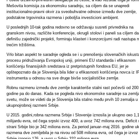
Mešovita komisija za ekonomsku saradnju, sa ciljem da se unapredi
institucionalno-pravni okvir za sveobuhvatne odnose između dve zemlje,
podstakne trgovinska razmena i poboljša investicioni ambijent.
U poslednjih 10-tak godina redovno se održavaju susreti privrednika na
granskom nivou, različite konferencije, okrugli stolovi i paneli sa ciljem d
definišu zajednički projekti, formiraju klasteri i konzorcijumi radi nastupa 
trećim tržištima.
Vrlo bitan aspekt te saradnje ogleda se i u prenošenju slovenačkih iskust
procesu pridruživanja Evropskoj uniji, primeni EU standarda i efikasnom
korišćenju finansijskih sredstava iz pretpristupnih fondova EU, jer je
opštepoznato da je Slovenija bila lider u efikasnosti korišćenja novca iz I
instrumenta u odnosu na sve druge bivše socijalističke zemlje.
Robnu razmenu između dve zemlje karakteriše stalni rast počevši od 200
godine pa do danas. Kada se pogleda nivo ekonomske saradnje sa zeml
svetu, može se videti da je Slovenija bila stalno među prvih 10 zemalja u
ukupno
j
robnoj razmeni Srbije.
U 2015. godini
,
robna razmena Srbije i Slovenije iznosila je ukupno око 1,
milijardu evra, od čega srpski izvoz 400, a uvoz 742 miliona evra. Deficit
strani Srbije bio je 342 miliona evra
.
Za period januar
–
maj 2016.
godine
u
razmena
dve zemlje
bila je na nivou od 508 miliona evra, od čega je izvoz 
Srbije iznosio 176, a uvoz u Srbiju 332 miliona evra.