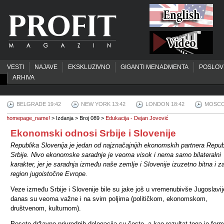
VESTI
NAJAVE
EKSKLUZIVNO
GIGANTI MENADMENTA
POSLOV
ARHIVA
BELGRADE 19:42
NEW YORK 13:42
LONDON 18:42
MOSCO
homepage_name!
> Izdanja > Broj 089 >
Edukacija - Dejan Jovović
Ekonomski odnosi Srbije i Slovenije
Republika Slovenija je jedan od najznačajnijih ekonomskih partnera Repub
Srbije. Nivo ekonomske saradnje je veoma visok i nema samo bilateralni
karakter, jer je saradnja između naše zemlje i Slovenije izuzetno bitna i z
region jugoistočne Evrope.
Veze između Srbije i Slovenije bile su jake još u vremen
u
bivše Jugoslavij
danas su veoma važne i na svim poljima (političkom, ekonomskom,
društvenom, kulturnom).
Posete državno-privrednih delegacija su česte, a kao rezultat toga je form