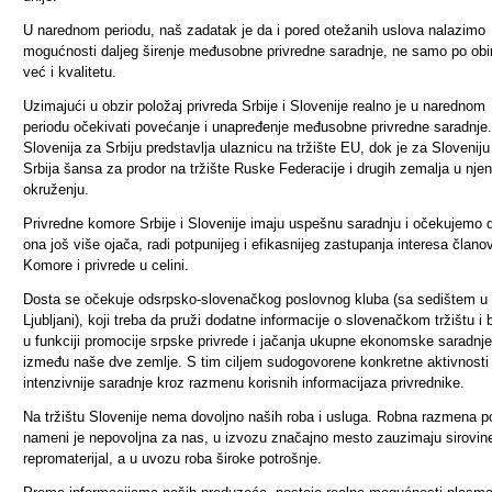
U narednom periodu, naš zadatak je da i pored otežanih uslova nalazimo
mogućnosti daljeg širenje međusobne privredne saradnje, ne samo po ob
već i kvalitetu.
Uzimajući u obzir položaj privreda Srbije i Slovenije realno je u narednom
periodu očekivati povećanje i unapređenje međusobne privredne saradnje.
Slovenija za Srbiju predstavlja ulaznicu na tržište EU, dok je za Sloveniju
Srbija šansa za prodor na tržište Ruske Federacije i drugih
ze
malja u nje
okruženju.
Privredne komore Srbije i Slovenije imaju uspešnu saradnju i očekujemo 
ona još više ojača, radi potpunijeg i efikasnijeg zastupanja interesa člano
K
omore i privrede u celini.
Dosta se očekuje od
s
rpsko
-
slovenačkog poslovnog kluba
(
sa sedištem u
Ljubljani), koji treba da pruži dodatne informacije o slovenačkom tržištu i
u funkciji promocije srpske privrede i jačanja ukupne
ekonomsk
e saradnje
između naše dve zemlje.
S tim ciljem su
dogovorene konkretne aktivnosti
intenzivnije saradnje kroz razmenu korisnih informacija
za privrednike.
Na tržištu Slovenije nema dovoljno naših roba i usluga. Robna razmena p
nameni je nepovoljna za nas, u izvozu značajno mesto zauzimaju sirovine
repromaterijal, a u uvozu roba široke potrošnje.