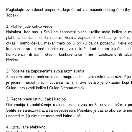
Pogledajte ovih deset preporuka koje će od vas načiniti dobrog šefa (by
Tobak):
1. Platite ljude koliko vrede
Nažalost, kod nas u Srbiji se zaposleni plaćaju toliko malo koliko je 
platiti, a da vam ne daju otkaz. Većina zaposlenih kod nas je već sp
otkaz i samo čekaju makar malo bolju priliku pa da pobegnu. Neke 
kompanije su to već osetile na svojoj koži, kad su im ključni ljudi 
konkurenciji ili sami otvorili konkurentske firme i zasluženo ih izbac
biznisa.
2. Podelite sa zaposlenima svoja razmišljanja
Zaposleni uče od onih sa kojima mogu podeliti svoja iskustva i razmišljan
je jedini i najbolji način uticanja na njih. Sve ostalo je diktatura koja l
Gulag i proizvodi koliko i Gulag (veoma malo).
3. Recite pravu istinu, čak i kad boli
Diplomatija i zaobilaženje realnosti samo vas može dovesti brže u pr
Setite se samozavaravanja devedesetih. Posebno je važno ako želite ne
unapredite. Ljudima se mora reći istina u oči.
4. Upravljajte efektivno