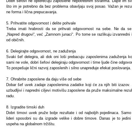
Dobri šefovi ne opterećuju zaposlene nepotrebnim stvarima. Dajte im s
što im je potrebno da bez problema obavljaju svoj posao. Važan je rezul
ne forma i lična prepucavanja.
5. Prihvatite odgovornost i delite pohvale
Treba imati hrabrosti da se prihvati odgovornost na sebe. Ne da s
„Napred drugovi“, već „Zamnom junaci“. Po tome se razlikuju izvanredni 
od običnih.
6. Delegirajte odgovornost, ne zaduženja
Svaki šef delegira, ali dok oni loši prebacuju zaposlenima zaduženja ko
sami ne vole, dobri šefovi delegiraju odgovornost i time ljude čine odgovo
To pospešuje lični razvoj zaposlenih i silno unapređuje efekat poslovanja.
7. Ohrabrite zaposlene da daju više od sebe
Dobar šef uvek zadaje zaposlenima zadatke koji će za njih biti izazov
uzbudljivi i napredni ciljevi motivišu zaposlene da pruže maksimalne rezul
radu.
8. Izgradite timski duh
Dobri timovi uvek pruže bolje rezultate i od najboljih pojedinaca. Samo 
lideri sposobni su da izgrade velike i dobre timove. Danas je to jedini
uspeha na globalnom tržištu.