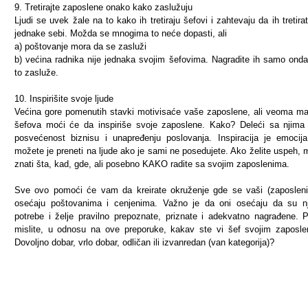
9. Tretirajte zaposlene onako kako zaslužuju
Ljudi se uvek žale na to kako ih tretiraju šefovi i zahtevaju da ih tretira
jednake sebi. Možda se mnogima to neće dopasti, ali
a) poštovanje mora da se zasluži
b) većina radnika nije jednaka svojim šefovima. Nagradite ih samo ond
to zasluže.
10. Inspirišite svoje ljude
Većina gore pomenutih stavki motivisaće vaše zaposlene, ali veoma mal
šefova moći će da inspiriše svoje zaposlene. Kako? Deleći sa njima
posvećenost biznisu i unapređenju poslovanja. Inspiracija je emocij
možete je preneti na ljude ako je sami ne posedujete. Ako želite uspeh, 
znati šta, kad, gde, ali posebno KAKO radite sa svojim zaposlenima.
Sve ovo pomoći će vam da kreirate okruženje gde se vaši (zaposleni)
osećaju poštovanima i cenjenima. Važno je da oni osećaju da su n
potrebe i želje pravilno prepoznate, priznate i adekvatno nagrađene. 
mislite, u odnosu na ove preporuke, kakav ste vi šef svojim zaposl
Dovoljno dobar, vrlo dobar, odličan ili izvanredan (van kategorija)?