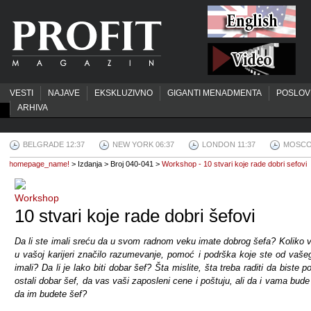
VESTI
NAJAVE
EKSKLUZIVNO
GIGANTI MENADMENTA
POSLOV
ARHIVA
BELGRADE 12:37
NEW YORK 06:37
LONDON 11:37
MOSCO
homepage_name!
> Izdanja > Broj 040-041 >
Workshop - 10 stvari koje rade dobri sefovi
Workshop
10 stvari koje rade dobri šefovi
Da li ste imali sreću da u svom radnom veku imate dobrog šefa? Koliko 
u vašoj karijeri značilo razumevanje, pomoć i podrška koje ste od vaše
imali? Da li je lako biti dobar šef? Šta mislite, šta treba raditi da biste po
ostali dobar šef, da vas vaši zaposleni cene i poštuju, ali da i vama bude
da im budete šef?