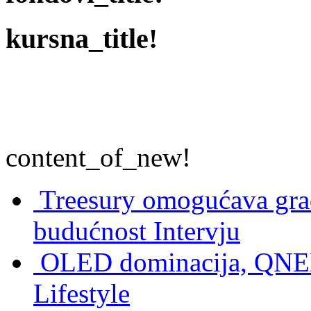
kursna_title!
content_of_new!
Treesury omogućava građ
budućnost
Intervju
OLED dominacija, QNED
Lifestyle