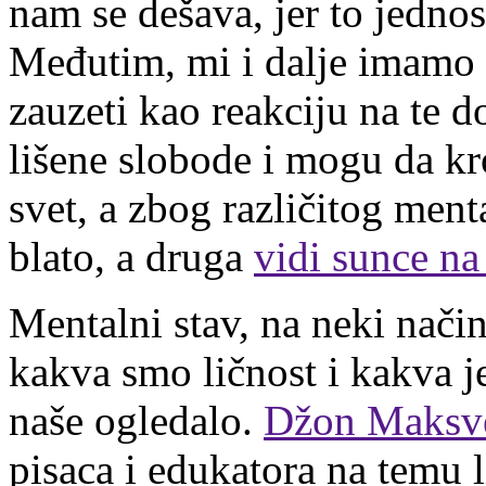
nam se dešava, jer to jedn
Međutim, mi i dalje imamo 
zauzeti kao reakciju na te 
lišene slobode i mogu da kr
svet, a zbog različitog ment
blato, a druga
vidi sunce na
Mentalni stav, na neki nači
kakva smo ličnost i kakva j
naše ogledalo.
Džon Maksv
pisaca i edukatora na temu l