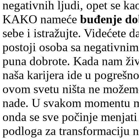
negativnih ljudi, opet se k
KAKO nameće
buđenje do
sebe i istražujte. Videćete
postoji osoba sa negativni
puna dobrote. Kada nam ži
naša karijera ide u pogrešn
ovom svetu ništa ne možem
nade. U svakom momentu mo
onda se sve počinje menjati
podloga za transformaciju n