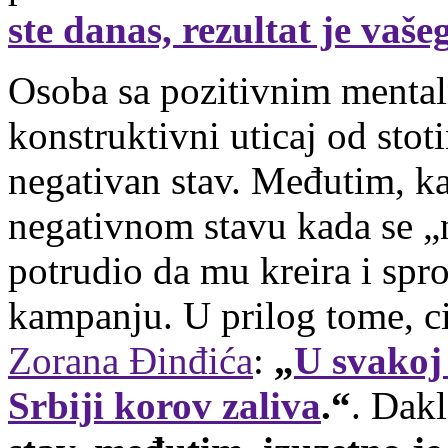
ste danas, rezultat je vaše
Osoba sa pozitivnim menta
konstruktivni uticaj od stot
negativan stav. Međutim, ka
negativnom stavu kada se „n
potrudio da mu kreira i spr
kampanju. U prilog tome, ci
Zorana Đinđića
:
„
U svakoj
Srbiji korov zaliva
.“
.
Dakl