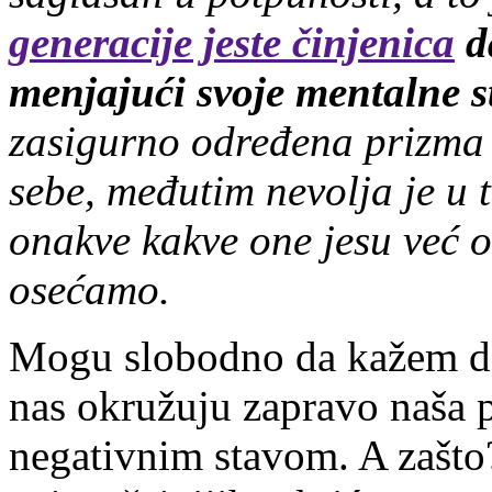
generacije jeste činjenica
da
menjajući svoje mentalne s
zasigurno određena prizma
sebe, međutim nevolja je u 
onakve kakve one jesu već o
osećamo.
Mogu slobodno da kažem da
nas okružuju zapravo naša 
negativnim stavom. A zašto