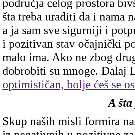
područja celog prostora biv
šta treba uraditi da i nama
a ja sam sve sigurniji i po
i pozitivan stav očajnički p
malo ima. Ako ne zbog drug
dobrobiti su mnoge. Dalaj L
optimističan, bolje ćeš se os
A šta
Skup naših misli formira na
iz negativnih u pozitivne z