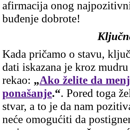
afirmacija onog najpozitivn
buđenje dobrote!
Ključn
Kada pričamo o stavu, klj
dati iskazana je kroz mudr
rekao:
„
Ako želite da menj
ponašanje
.“
.
Pored toga že
stvar, a to je da nam poziti
neće omogućiti da postigne