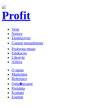
Vesti
Najave
Ekskluzivno
Giganti menadmenta
Poslovna misao
Edukacija
Lifestyle
Arhiva
O nama
Marketing
Reference
Ogla�avanje
Pretplata
Kontakt
English