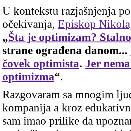
U kontekstu razjašnjenja po
očekivanja,
Episkop Nikola
„
Šta je optimizam? Stalno
strane ograđena danom...
čovek optimista
.
Jer nema
optimizma
“
.
Razgovaram sa mnogim lju
kompanija a kroz edukativn
sam imao prilike da upoznam