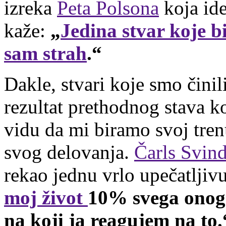
izreka
Peta Polsona
koja ide
kaže:
„
Jedina stvar koje bi
sam strah
.“
Dakle, stvari koje smo činil
rezultat prethodnog stava k
vidu da mi biramo svoj trenu
svog delovanja.
Čarls Svin
rekao jednu vrlo upečatljiv
moj život
10% svega onoga
na koji ja reagujem na to.