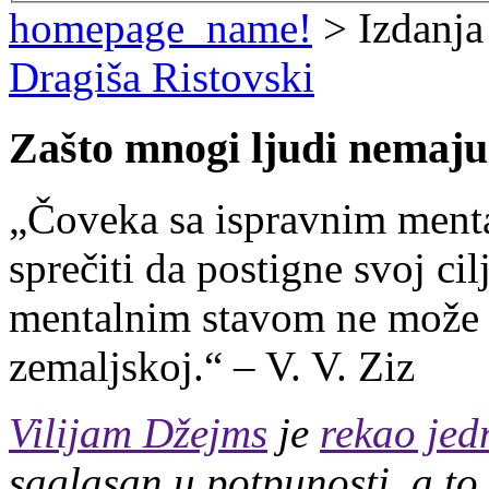
homepage_name!
> Izdanja
Dragiša Ristovski
Zašto mnogi ljudi nemaju
„Čoveka sa ispravnim ment
sprečiti da postigne svoj c
mentalnim stavom ne može 
zemaljskoj.“ – V. V. Ziz
Vilijam Džejms
je
rekao je
saglasan u potpunosti, a to