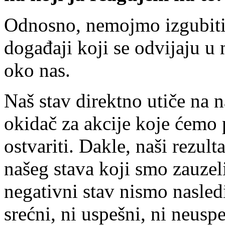
Odnosno, nemojmo izgubiti i
događaji koji se odvijaju u 
oko nas.
Naš stav direktno utiče na n
okidač za akcije koje ćemo 
ostvariti. Dakle, naši rezult
našeg stava koji smo zauzel
negativni stav nismo nasledi
srećni, ni uspešni, ni neus