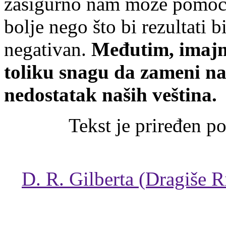
zasigurno nam može pomoći
bolje nego što bi rezultati b
negativan.
Međutim, imajm
toliku snagu da zameni na
nedostatak naših veština.
Tekst je priređen po
D. R.
Gilberta (Dragiše R