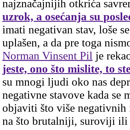
najznačajnijih otkrića savr
uzrok, a osećanja su posle
imati negativan stav, loše se
uplašen, a da pre toga nism
Norman Vinsent Pil
je reka
jeste, ono što mislite, to ste
su mnogi ljudi oko nas depr
negativne stavove kada se m
objaviti što više negativnih 
na što brutalniji, suroviji il