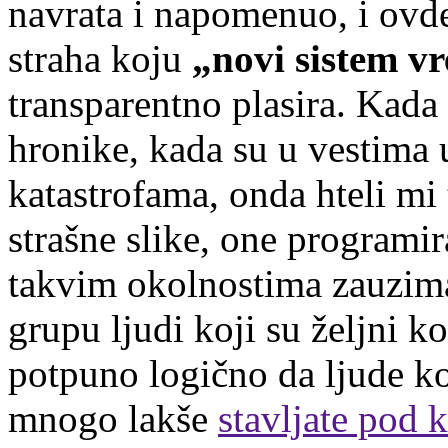
navrata i napomenuo, i ovde
straha koju
„novi sistem vr
transparentno plasira. Kada
hronike, kada su u vestima 
katastrofama, onda hteli mi 
strašne slike, one programi
takvim okolnostima zauzima
grupu ljudi koji su željni kon
potpuno logično da ljude ko
mnogo lakše
stavljate pod 