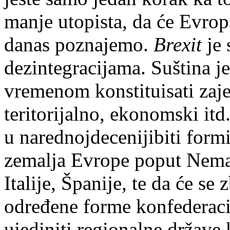
manje utopista, da će Evrop
danas poznajemo.
Brexit
je 
dezintegracijama. Suština j
vremenom konstituisati zaje
teritorijalno, ekonomski itd
u narednojdecenijibiti form
zemalja Evrope poput Nemač
Italije, Španije, te da će se
određene forme konfederaci
ujediniti regionalne države 