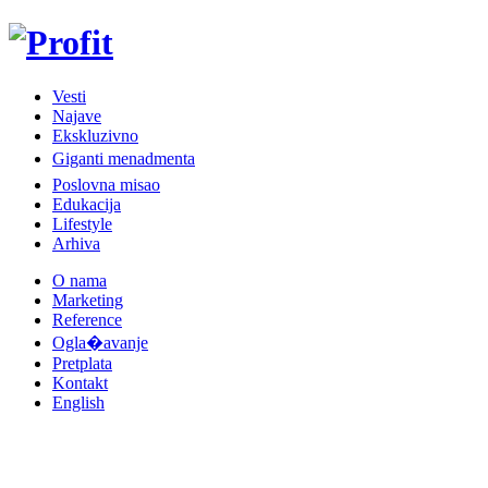
Vesti
Najave
Ekskluzivno
Giganti menadmenta
Poslovna misao
Edukacija
Lifestyle
Arhiva
O nama
Marketing
Reference
Ogla�avanje
Pretplata
Kontakt
English