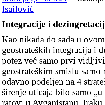
Isailović
Integracije i dezingretaci
Kao nikada do sada u ovom v
geostrateških integracija i d
potez već samo prvi vidljivi
geostrateškim smislu samo m
odavno podeljen na 4 strateš
širenje uticaja bilo samo „u
ratovi u Avganistanu, Iraku,