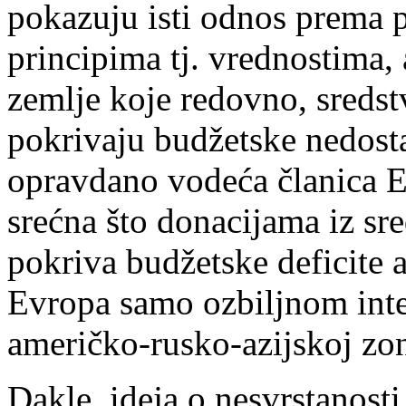
pokazuju isti odnos prema 
principima tj. vrednostima, 
zemlje koje redovno, sredst
pokrivaju budžetske nedost
opravdano vodeća članica E
srećna što donacijama iz sr
pokriva budžetske deficite a
Evropa samo ozbiljnom inte
američko-rusko-azijskoj zon
Dakle, ideja o nesvrstanosti