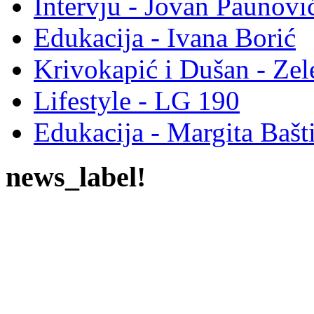
Intervju - Jovan Pauno
Edukacija - Ivana Borić
Krivokapić i Dušan - Ze
Lifestyle - LG 190
Edukacija - Margita Bašt
news_label!