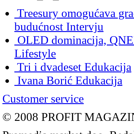
Treesury omogućava građ
budućnost
Intervju
OLED dominacija, QNED
Lifestyle
Tri i dvadeset
Edukacija
Ivana Borić
Edukacija
Customer service
© 2008 PROFIT MAGAZIN, 