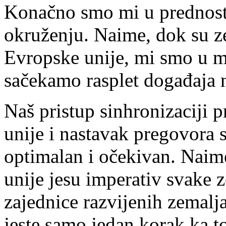
Konačno smo mi u prednosti
okruženju. Naime, dok su z
Evropske unije, mi smo u m
sačekamo rasplet događaja n
Naš pristup sinhronizaciji 
unije i nastavak pregovora
optimalan i očekivan. Naim
unije jesu imperativ svake z
zajednice razvijenih zemalja
jeste samo jedan korak ka to