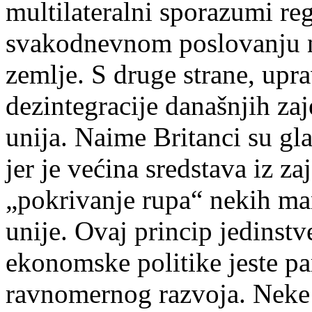
multilateralni sporazumi regu
svakodnevnom poslovanju n
zemlje. S druge strane, upr
dezintegracije današnjih z
unija.
Naime Britanci su glas
jer je većina sredstava iz z
„pokrivanje rupa“ nekih ma
unije. Ovaj princip jedinst
ekonomske politike jeste par
ravnomernog razvoja. Neke z