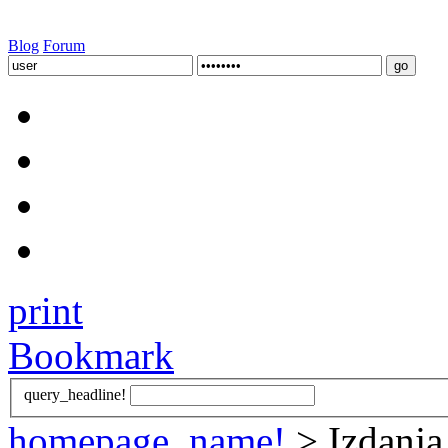
Blog
Forum
print
Bookmark
query_headline!
homepage_name!
> Izdanja