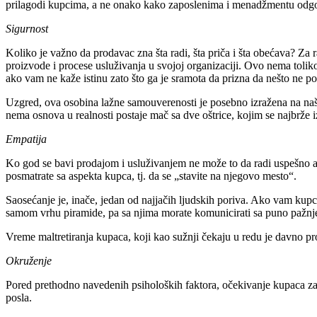
prilagodi kupcima, a ne onako kako zaposlenima i menadžmentu odg
Sigurnost
Koliko je važno da prodavac zna šta radi, šta priča i šta obećava? Za
proizvode i procese usluživanja u svojoj organizaciji. Ovo nema toliko
ako vam ne kaže istinu zato što ga je sramota da prizna da nešto ne p
Uzgred, ova osobina lažne samouverenosti je posebno izražena na našim
nema osnova u realnosti postaje mač sa dve oštrice, kojim se najbrže 
Empatija
Ko god se bavi prodajom i usluživanjem ne može to da radi uspešno ak
posmatrate sa aspekta kupca, tj. da se „stavite na njegovo mesto“.
Saosećanje je, inače, jedan od najjačih ljudskih poriva. Ako vam kupci 
samom vrhu piramide, pa sa njima morate komunicirati sa puno pažnje
Vreme maltretiranja kupaca, koji kao sužnji čekaju u redu je davno pr
Okruženje
Pored prethodno navedenih psiholoških faktora, očekivanje kupaca za
posla.