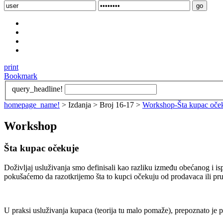
print
Bookmark
query_headline!
homepage_name!
> Izdanja > Broj 16-17 >
Workshop-Šta kupac oče
Workshop
Šta kupac očekuje
Doživljaj usluživanja smo definisali kao razliku između obećanog i is
pokušaćemo da razotkrijemo šta to kupci očekuju od prodavaca ili pru
U praksi usluživanja kupaca (teorija tu malo pomaže), prepoznato je 