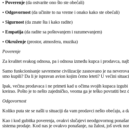
•
Poverenje
(da ostvarite ono što ste obećali)
•
Odgovornost
(da učinite to na vreme i onako kako ste obećali)
•
Sigurnost
(da znate šta i kako radite)
•
Empatija
(da radite sa poštovanjem i razumevanjem)
•
Okruženje
(prostor, atmosfera, muzika)
Poverenje
Za kvalitet svakog odnosa, pa i odnosa između kupca i prodavca, najbi
Samo funkcionisanje savremene civilizacije zasnovano je na neverovat
smo kupili? Da li je ispravan avion kojim ćemo leteti? U većini situac
Ipak, većina prodavaca i ne primeti kad u očima svojih kupaca izgubi 
kreirao. Pošto je to nešto zajedničko, veoma ga je teško povratiti be
Odgovornost
Koliko puta ste se našli u situaciji da vam prodavci nešto obećaju, a 
Kao i kod gubitka poverenja, ovakvi slučajevi neodgovornog ponašanja
sistema prodaje. Kod nas je ovakvo ponašanje, na žalost, još uvek nor