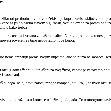
ovara.
 razliku od prethodna dva, ovo očekivanje kupca zavisi isključivo od pr
 veze sa psihološkim stavom sigurnosti, već je vezano za profesionaliza
oznaje kako treba?
 prostorima i vezana za naš mentalitet. Naravno, samouverenost je izuz
izneveri poverenje i time nepovratno gube kupci.
o nema empatiju prema svojim kupcima, ako sa njima ne saoseća. Jednost
nisu gladni i žedni, ili uplašeni za svoj život, veoma je verovatno da u
 i saosećanja.
ošlo, čega, na njihovu žalost, mnoge kompanije u Srbiji još uvek nisu s
visi i od okruženja u kome se usluživanje događa. To u mnogome zavis