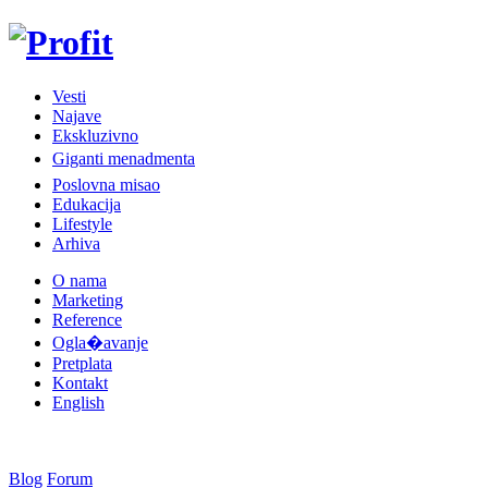
Vesti
Najave
Ekskluzivno
Giganti menadmenta
Poslovna misao
Edukacija
Lifestyle
Arhiva
O nama
Marketing
Reference
Ogla�avanje
Pretplata
Kontakt
English
Blog
Forum