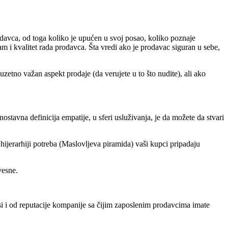
odavca, od toga koliko je upućen u svoj posao, koliko poznaje
m i kvalitet rada prodavca. Šta vredi ako je prodavac siguran u sebe,
etno važan aspekt prodaje (da verujete u to što nudite), ali ako
avna definicija empatije, u sferi usluživanja, je da možete da stvari
 hijerarhiji potreba (Maslovljeva piramida) vaši kupci pripadaju
vesne.
i i od reputacije kompanije sa čijim zaposlenim prodavcima imate