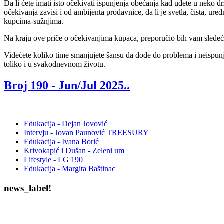
Da li ćete imati isto očekivati ispunjenja obećanja kad uđete u neko 
očekivanja zavisi i od ambijenta prodavnice, da li je svetla, čista, ur
kupcima-sužnjima.
Na kraju ove priče o očekivanjima kupaca, preporučio bih vam sledeće:
Videćete koliko time smanjujete šansu da dođe do problema i neispunj
toliko i u svakodnevnom životu.
Broj 190 -
Jun/Jul 2025.
.
Edukacija - Dejan Jovović
Intervju - Jovan Paunović TREESURY
Edukacija - Ivana Borić
Krivokapić i Dušan - Zeleni um
Lifestyle - LG 190
Edukacija - Margita Baštinac
news_label!