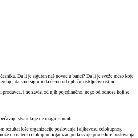
esnika. Da li je siguran naš novac u banci? Da li je sveže meso koje
renje, da smo sigurni da ćemo od njih čuti isključivo istinu.
i prodavca, i ne zavisi od njih pojedinačno, nego od odnosa koji se
bećavaju stvari koje ne mogu ispuniti.
 rezultat loše organizacije poslovanja i aljkavosti celokupnog
, može da natera celokupnu organizaciju da svoje procedure poslovanja