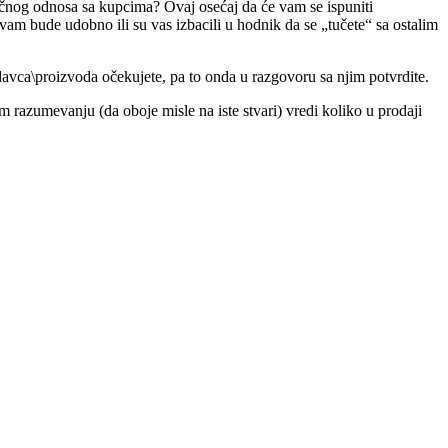
ročnog odnosa sa kupcima? Ovaj osećaj da će vam se ispuniti
a vam bude udobno ili su vas izbacili u hodnik da se „tučete“ sa ostalim
odavca\proizvoda očekujete, pa to onda u razgovoru sa njim potvrdite.
 razumevanju (da oboje misle na iste stvari) vredi koliko u prodaji