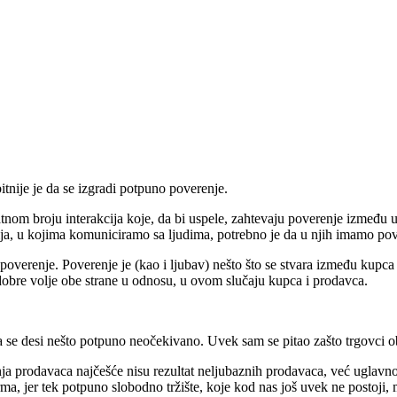
tnije je da se izgradi potpuno poverenje.
nom broju interakcija koje, da bi uspele, zahtevaju poverenje između uč
ija, u kojima komuniciramo sa ljudima, potrebno je da u njih imamo pove
poverenje. Poverenje je (kao i ljubav) nešto što se stvara između kupca 
z dobre volje obe strane u odnosu, u ovom slučaju kupca i prodavca.
da se desi nešto potpuno neočekivano. Uvek sam se pitao zašto trgovci o
 prodavaca najčešće nisu rezultat neljubaznih prodavaca, već uglavnom
ma, jer tek potpuno slobodno tržište, koje kod nas još uvek ne postoji