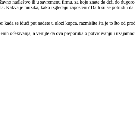
državno nadleštvo ili u savremenu firmu, za koju znate da drži do dugo
edna. Kakva je muzika, kako izgledaju zaposleni? Da li su se potrudili d
 kada se idući put nađete u ulozi kupca, razmislite šta je to što od pr
enih očekivanja, a verujte da ova preporuka o potvrđivanju i uzajamnom