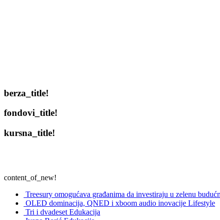
berza_title!
fondovi_title!
kursna_title!
content_of_new!
Treesury omogućava građanima da investiraju u zelenu budućn
OLED dominacija, QNED i xboom audio inovacije
Lifestyle
Tri i dvadeset
Edukacija