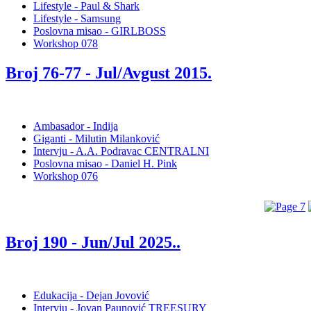
Lifestyle - Paul & Shark
Lifestyle - Samsung
Poslovna misao - GIRLBOSS
Workshop 078
Broj 76-77 -
Jul/Avgust 2015
.
Ambasador - Indija
Giganti - Milutin Milanković
Intervju - A.A. Podravac CENTRALNI
Poslovna misao - Daniel H. Pink
Workshop 076
Broj 190 -
Jun/Jul 2025.
.
Edukacija - Dejan Jovović
Intervju - Jovan Paunović TREESURY