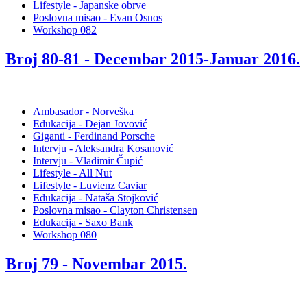
Lifestyle - Japanske obrve
Poslovna misao - Evan Osnos
Workshop 082
Broj 80-81 -
Decembar 2015-Januar 2016
.
Ambasador - Norveška
Edukacija - Dejan Jovović
Giganti - Ferdinand Porsche
Intervju - Aleksandra Kosanović
Intervju - Vladimir Čupić
Lifestyle - All Nut
Lifestyle - Luvienz Caviar
Edukacija - Nataša Stojković
Poslovna misao - Clayton Christensen
Edukacija - Saxo Bank
Workshop 080
Broj 79 -
Novembar 2015
.