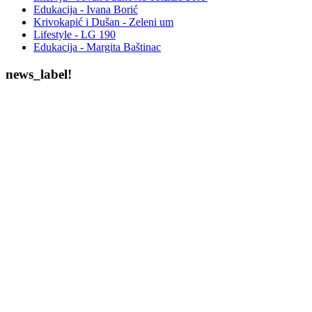
Edukacija - Ivana Borić
Krivokapić i Dušan - Zeleni um
Lifestyle - LG 190
Edukacija - Margita Baštinac
news_label!