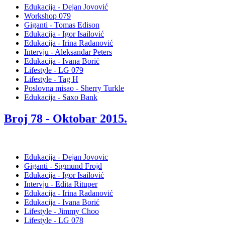
Edukacija - Dejan Jovović
Workshop 079
Giganti - Tomas Edison
Edukacija - Igor Isailović
Edukacija - Irina Radanović
Intervju - Aleksandar Peters
Edukacija - Ivana Borić
Lifestyle - LG 079
Lifestyle - Tag H
Poslovna misao - Sherry Turkle
Edukacija - Saxo Bank
Broj 78 -
Oktobar 2015
.
Edukacija - Dejan Jovovic
Giganti - Sigmund Frojd
Edukacija - Igor Isailović
Intervju - Edita Rituper
Edukacija - Irina Radanović
Edukacija - Ivana Borić
Lifestyle - Jimmy Choo
Lifestyle - LG 078