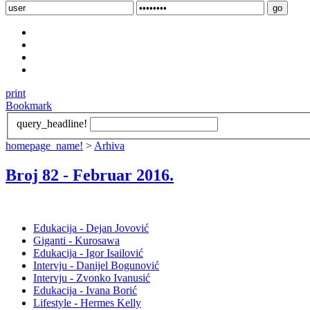
print
Bookmark
query_headline!
homepage_name!
>
Arhiva
Broj 82 -
Februar 2016
.
Edukacija - Dejan Jovović
Giganti - Kurosawa
Edukacija - Igor Isailović
Intervju - Danijel Bogunović
Intervju - Zvonko Ivanusić
Edukacija - Ivana Borić
Lifestyle - Hermes Kelly