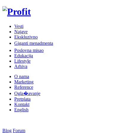
Vesti
Najave
Ekskluzivno
Giganti menadmenta
Poslovna misao
Edukacija
Lifestyle
Arhiva
O nama
Marketing
Reference
Ogla�avanje
Pretplata
Kontakt
English
Blog
Forum