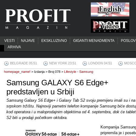
VESTI
NAJAVE
EKSKLUZIVNO
GIGANTI MENADMENTA
POSLOV
ARHIVA
BELGRADE 05:51
NEW YORK 23:51
LONDON 04:51
MOSCO
homepage_name!
> Izdanja > Broj 078 >
Lifestyle - Samsung
Samsung GALAXY S6 Edge+
predstavljen u Srbiji
Samsung Galaxy S6 Edge+ i Galaxy Tab S2 svoju premijeru imali su i na
srpskom tržištu. Najnoviji pametni telefon kompanije Samsung biće dost
kod operatora i u maloprodajnim objektima od 4. septembra, dok će table
S2 biti u prodaji početkom oktobra.
Kompanija
Samsun
pripremila je i pose