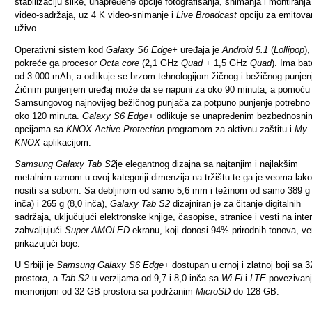
stabilizaciju slike, unapređene opcije fotografisanja, snimanja i montiranja
video-sadržaja, uz 4 K video-snimanje i
Live Broadcast
opciju za emitova
uživo.
Operativni sistem kod
Galaxy S6 Edge+
uređaja je
Android 5.1
(
Lollipop
),
pokreće ga procesor
Octa core
(2,1 GHz
Quad
+ 1,5 GHz
Quad
). Ima bat
od 3.000 mAh, a odlikuje se
brzom tehnologijom žičnog i bežičnog punjen
Žičnim punjenjem uređaj može da se napuni za oko
90 minuta
, a pomoću
Samsungovog najnovijeg bežičnog punjača za potpuno punjenje potrebno 
oko
120 minuta
.
Galaxy S6 Edge+
odlikuje se unapređenim bezbednosni
opcijama sa
KNOX Active Protection
programom za aktivnu zaštitu i
My
KNOX
aplikacijom.
Samsung Galaxy Tab S2
je elegantnog dizajna sa najtanjim i najlakšim
metalnim ramom u ovoj kategoriji dimenzija na tržištu te ga je veoma lako
nositi sa sobom. Sa debljinom od samo 5,6 mm i težinom od samo 389 g 
inča) i 265 g (8,0 inča),
Galaxy Tab S2
dizajniran je za čitanje digitalnih
sadržaja, uključujući elektronske knjige, časopise, stranice i vesti na inte
zahvaljujući
Super AMOLED
ekranu, koji donosi 94% prirodnih tonova, ve
prikazujući boje.
U Srbiji je
Samsung Galaxy S6 Edge+
dostupan u crnoj i zlatnoj boji sa 
prostora, a
Tab S2
u verzijama od 9,7 i 8,0 inča sa
Wi-Fi
i
LTE
povezivanj
memorijom od 32 GB prostora sa podržanim
MicroSD
do 128 GB.