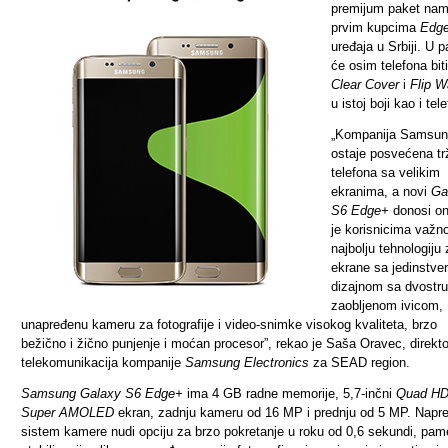
premi
ј
um paket nam
prvim kupcima
Edg
uređaja u Srbiji. U 
će osim telefona biti
Clear Cover
i
Flip W
u
istoj
boji kao i tel
„Kompanija Samsu
ostaje posvećena tr
telefona sa velikim
ekranima, a novi
Ga
S6 Edge+
donosi on
je korisnicima važn
najbolju tehnologiju 
ekrane sa jedinstve
dizajnom sa dvostr
zaobljenom ivicom,
unapređenu kameru za fotografije i video-snimke visokog kvaliteta, brzo
bežično i žično punjenje i moćan procesor”, rekao je Saša Oravec, direkto
telekomunikacija kompanije
Samsung Electronics
za SEAD region.
Samsung Galaxy S6 Edge+
ima 4 GB radne memorije, 5,7-inčni
Quad H
Super AMOLED
ekran, zadnju kameru od 16 MP i prednju od 5 MP. Napre
sistem kamere nudi opciju za brzo pokretanje u roku od 0,6 sekundi, pam