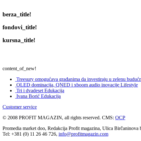
berza_title!
fondovi_title!
kursna_title!
content_of_new!
Treesury omogućava građanima da investiraju u zelenu budućn
OLED dominacija, QNED i xboom audio inovacije
Lifestyle
Tri i dvadeset
Edukacija
Ivana Borić
Edukacija
Customer service
© 2008 PROFIT MAGAZIN, all rights reserved. CMS:
OCP
Promedia market doo, Redakcija Profit magazina, Ulica Birčaninova br
Tel: +381 (0) 11 26 46 726,
info@profitmagazin.com