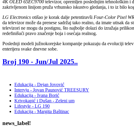
4K OLED 65EC9700
televizor, opremljen poslednjim tehnološkim i 
zakrivljenom linijom pruža vrhunsko iskustvo gledanja, i to iz bilo kog
LG Electronics
otišao je korak dalje petentiravši
Four-Color Pixel 
da televizor može da prenese sadržaj tako realno, da imate utisak da st
televizori ne mogu da postignu, što najbolje dolazi do izražaja prilik
redefinišući pravo značenje boja i osećaja realnog.
Poslednji modeli južnokorejske kompanije pokazaju da evoluciji televiz
enterijera svake dnevne sobe.
Broj 190 -
Jun/Jul 2025.
.
Edukacija - Dejan Jovović
Intervju - Jovan Paunović TREESURY
Edukacija - Ivana Borić
Krivokapić i Dušan - Zeleni um
Lifestyle - LG 190
Edukacija - Margita Baštinac
news_label!