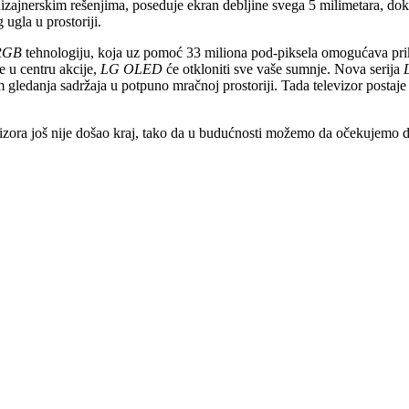
dizajnerskim rešenjima, poseduje ekran debljine svega 5 milimetara, do
 ugla u prostoriji.
WRGB
tehnologiju, koja uz pomoć 33 miliona pod-piksela omogućava prika
e u centru akcije,
LG OLED
će otkloniti sve vaše sumnje. Nova serija
om gledanja sadržaja u potpuno mračnoj prostoriji. Tada televizor postaj
ora još nije došao kraj, tako da u budućnosti možemo da očekujemo da će