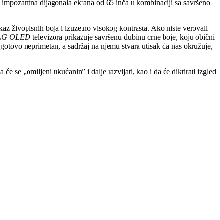
k impozantna dijagonala ekrana od 65 inča u kombinaciji sa savršeno
z živopisnih boja i izuzetno visokog kontrasta. Ako niste verovali
LG OLED
televizora prikazuje savršenu dubinu crne boje, koju obični
e gotovo neprimetan, a sadržaj na njemu stvara utisak da nas okružuje,
 se „omiljeni ukućanin” i dalje razvijati, kao i da će diktirati izgled