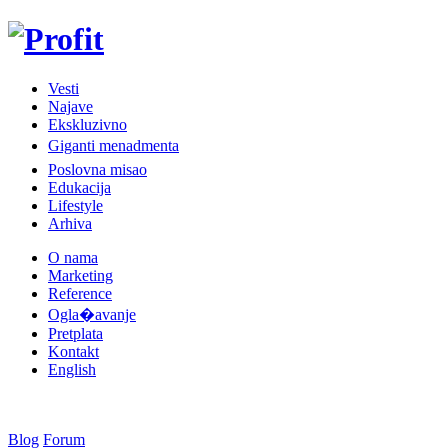
Vesti
Najave
Ekskluzivno
Giganti menadmenta
Poslovna misao
Edukacija
Lifestyle
Arhiva
O nama
Marketing
Reference
Ogla�avanje
Pretplata
Kontakt
English
Blog
Forum