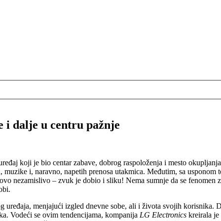
 i dalje u centru pažnje
đaj koji je bio centar zabave, dobrog raspoloženja i mesto okupljanj
ja, muzike i, naravno, napetih prenosa utakmica. Međutim, sa usponom te
ovo nezamislivo – zvuk je dobio i sliku! Nema sumnje da se fenomen zva
obi.
 uređaja, menjajući izgled dnevne sobe, ali i života svojih korisnika. 
stika. Vodeći se ovim tendencijama, kompanija
LG Electronics
kreirala je