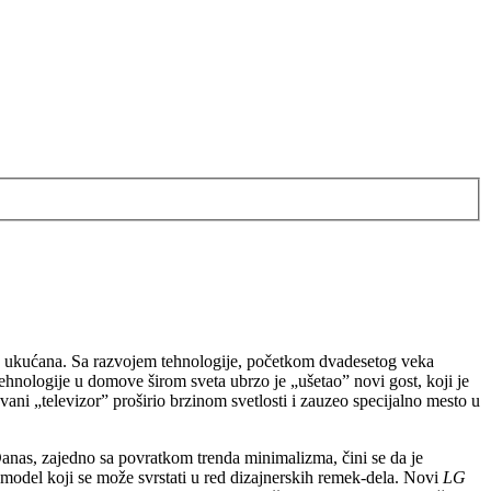
a ukućana. Sa razvojem tehnologije, početkom dvadesetog veka
hnologije u domove širom sveta ubrzo je „ušetao” novi gost, koji je
ni „televizor” proširio brzinom svetlosti i zauzeo specijalno mesto u
Danas, zajedno sa povratkom trenda minimalizma, čini se da je
 model koji se može svrstati u red dizajnerskih remek-dela. Novi
LG