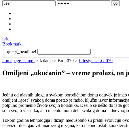
print
Bookmark
query_headline!
homepage_name!
> Izdanja > Broj 079 >
Lifestyle - LG 079
Omiljeni „ukućanin” – vreme prolazi, on je
Jednu od glavnih uloga u svakom porodičnom domu oduvek je imao ure
omiljeni „gost” svakog doma postao je radio, ključni izvor informaci
potpuno promenio živote svojih korisnika. Desilo se nešto do tada got
srcu svojih vlasnika, ali i u centralnom delu svakog doma – dnevnoj s
Tokom godina tehnologija i dizajn međusobno su pratili evoluciju ovog
televizor dostigao vrhunac svog dizajna, kao i tehnoloških karakteri