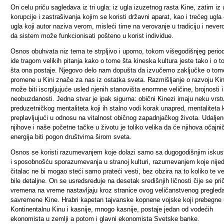
On celu priču sagledava iz tri ugla: iz ugla izuzetnog rasta Kine, zatim iz 
korupcije i zastrašivanja kojim se koristi državni aparat, kao i trećeg ugla
ugla koji autor naziva verom, misleći time na verovanje u tradiciju i never
da sistem može funkcionisati pošteno u korist individue.
Osnos obuhvata niz tema te strpljivo i uporno, tokom višegodišnjeg perio
ide tragom velikih pitanja kako o tome šta kineska kultura jeste tako i o 
šta ona postaje. Njegovo delo nam dopušta da izvučemo zaključke o tom
promene u Kini znače za nas iz ostatka sveta. Razmišljanje o razvoju Ki
može biti iscrpljujuće usled njenih stanovišta enormne veličine, brojnosti i
neobuzdanosti. Jedna stvar je ipak sigurna: obični Kinezi imaju neku vrst
preduzetničkog mentaliteta koji ih stalno vodi korak unapred, mentaliteta k
preplavljujući u odnosu na vitalnost običnog zapadnjačkog života. Udaljen
njihove i naše početne tačke u životu je toliko velika da će njihova očajni
energija biti pogon društvima širom sveta.
Osnos se koristi razumevanjem koje dolazi samo sa dugogodišnjim isku
i sposobnošću sporazumevanja u stranoj kulturi, razumevanjem koje nije
čitalac ne bi mogao steći samo prateći vesti, bez obzira na to koliko te ve
bile detaljne. On se usredsređuje na desetak središnjih ličnosti čije se pri
vremena na vreme nastavljaju kroz stranice ovog veličanstvenog pregled
savremene Kine. Hrabri kapetan tajvanske kopnene vojske koji prebegne 
Kontinentalnu Kinu i kasnije, mnogo kasnije, postaje jedan od vodećih
ekonomista u zemlji a potom i glavni ekonomista Svetske banke.