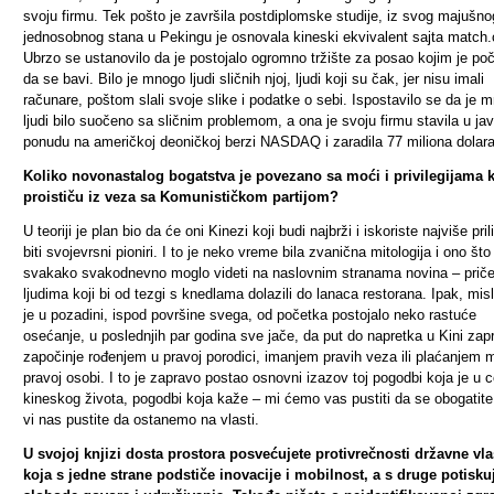
svoju firmu. Tek pošto je završila postdiplomske studije, iz svog majušno
jednosobnog stana u Pekingu je osnovala kineski ekvivalent sajta match
Ubrzo se ustanovilo da je postojalo ogromno tržište za posao kojim je po
da se bavi. Bilo je mnogo ljudi sličnih njoj, ljudi koji su čak, jer nisu imali
računare, poštom slali svoje slike i podatke o sebi. Ispostavilo se da je 
ljudi bilo suočeno sa sličnim problemom, a ona je svoju firmu stavila u ja
ponudu na američkoj deoničkoj berzi NASDAQ i zaradila 77 miliona dolara
Koliko novonastalog bogatstva je povezano sa moći i privilegijama 
proističu iz veza sa Komunističkom partijom?
U teoriji je plan bio da će oni Kinezi koji budi najbrži i iskoriste najviše pril
biti svojevrsni pioniri. I to je neko vreme bila zvanična mitologija i ono što
svakako svakodnevno moglo videti na naslovnim stranama novina – priče
ljudima koji bi od tezgi s knedlama dolazili do lanaca restorana. Ipak, mis
je u pozadini, ispod površine svega, od početka postojalo neko rastuće
osećanje, u poslednjih par godina sve jače, da put do napretka u Kini zap
započinje rođenjem u pravoj porodici, imanjem pravih veza ili plaćanjem m
pravoj osobi. I to je zapravo postao osnovni izazov toj pogodbi koja je u c
kineskog života, pogodbi koja kaže – mi ćemo vas pustiti da se obogatit
vi nas pustite da ostanemo na vlasti.
U svojoj knjizi dosta prostora posvećujete protivrečnosti državne vla
koja s jedne strane podstiče inovacije i mobilnost, a s druge potisku