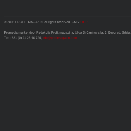
© 2008 PROFIT MAGAZIN, all rights reserved. CMS:
OCP
Promedia market doo, Redakcija Profit magazina, Ulica Birčaninova br. 2, Beograd, Srbija,
Tel: +381 (0) 11 26 46 726,
info@profitmagazin.com