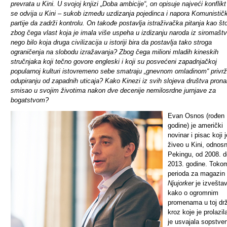
prevrata u Kini. U svojoj knjizi „Doba ambicije“, on opisuje najveći konflikt
se odvija u Kini – sukob između uzdizanja pojedinca i napora Komunistič
partije da zadrži kontrolu. On takođe postavlja istraživačka pitanja kao št
zbog čega vlast koja je imala više uspeha u izdizanju naroda iz siromašt
nego bilo koja druga civilizacija u istoriji bira da postavlja tako stroga
ograničenja na slobodu izražavanja? Zbog čega milioni mladih kineskih
stručnjaka koji tečno govore engleski i koji su posvećeni zapadnjačkoj
popularnoj kulturi istovremeno sebe smatraju „gnevnom omladinom“ priv
odupiranju od zapadnih uticaja? Kako Kinezi iz svih slojeva društva prona
smisao u svojim životima nakon dve decenije nemilosrdne jurnjave za
bogatstvom?
Evan Osnos (rođen
godine) je američki
novinar i pisac koji j
živeo
u Kini, odnos
Pekingu, od 2008. d
2013. godine. Toko
perioda za magazin
Njujorker
je izvešta
kako o ogromnim
promenama u toj dr
kroz koje je prolazil
je usvajala sopstve