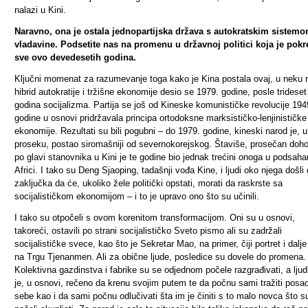
nalazi u Kini.
Naravno, ona je ostala jednopartijska država s autokratskim sistem
vladavine. Podsetite nas na promenu u državnoj politici koja je pokr
sve ovo devedesetih godina.
Ključni momenat za razumevanje toga kako je Kina postala ovaj, u neku 
hibrid autokratije i tržišne ekonomije desio se 1979. godine, posle trideset
godina socijalizma. Partija se još od Kineske komunističke revolucije 194
godine u osnovi pridržavala principa ortodoksne marksističko-lenjinističke
ekonomije. Rezultati su bili pogubni – do 1979. godine, kineski narod je, u
proseku, postao siromašniji od severnokorejskog. Štaviše, prosečan doh
po glavi stanovnika u Kini je te godine bio jednak trećini onoga u podsaha
Africi. I tako su Deng Sjaoping, tadašnji vođa Kine, i ljudi oko njega došli
zaključka da će, ukoliko žele politički opstati, morati da raskrste sa
socijalističkom ekonomijom – i to je upravo ono što su učinili.
I tako su otpočeli s ovom korenitom transformacijom. Oni su u osnovi,
takoreći, ostavili po strani socijalističko Sveto pismo ali su zadržali
socijalističke svece, kao što je Sekretar Mao, na primer, čiji portret i dalje 
na Trgu Tjenanmen. Ali za obične ljude, posledice su dovele do promena.
Kolektivna gazdinstva i fabrike su se odjednom počele
razgrađivati
, a lju
je, u osnovi, rečeno da krenu svojim putem te da počnu sami tražiti posa
sebe kao i da sami počnu odlučivati šta im je činiti s to malo novca što s