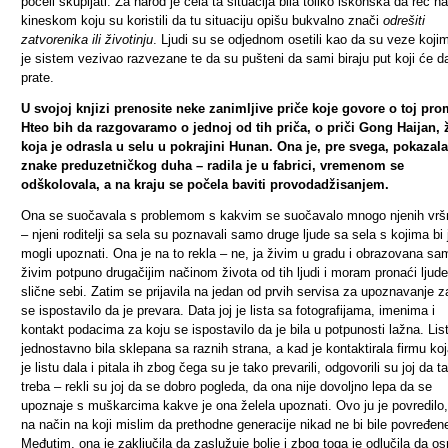
počeli skupljati. Za narod je cela ta situacija bila toliko iskonska da reč na
kineskom koju su koristili da tu situaciju opišu bukvalno znači
odrešiti
zatvorenika ili životinju
. Ljudi su se odjednom osetili kao da su veze kojim
je sistem vezivao razvezane te da su pušteni da sami biraju put koji će d
prate.
U svojoj knjizi prenosite neke zanimljive priče koje govore o toj pro
Hteo bih da razgovaramo o jednoj od tih priča, o priči Gong Haijan, 
koja je odrasla u selu u pokrajini Hunan. Ona je, pre svega, pokazal
znake preduzetničkog duha – radila je u fabrici, vremenom se
odškolovala, a na kraju se počela baviti provodadžisanjem.
Ona se suočavala s problemom s kakvim se suočavalo mnogo njenih vrš
– njeni roditelji sa sela su poznavali samo druge ljude sa sela s kojima bi 
mogli upoznati. Ona je na to rekla – ne, ja živim u gradu i obrazovana sa
živim potpuno drugačijim načinom života od tih ljudi i moram pronaći ljude
slične sebi. Zatim se prijavila na jedan od prvih servisa za upoznavanje za
se ispostavilo da je prevara. Data joj je lista sa fotografijama, imenima i
kontakt podacima za koju se ispostavilo da je bila u potpunosti lažna. List
jednostavno bila sklepana sa raznih strana, a kad je kontaktirala firmu koj
je listu dala i pitala ih zbog čega su je tako prevarili, odgovorili su joj da ta
treba – rekli su joj da se dobro pogleda, da ona nije dovoljno lepa da se
upoznaje s muškarcima kakve je ona želela upoznati. Ovo ju je povredilo, 
na način na koji mislim da prethodne generacije nikad ne bi bile povređen
Međutim, ona je zaključila da zaslužuje bolje i zbog toga je odlučila da os