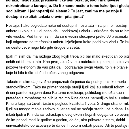
koraku, nedostatak predstavničke demokratije, kao i manje-više
nekontrolisanu korupciju. Da li znamo nešto o tome kako ljudi gleda
socijalizam i jednopartijski sistem? To jest, zanima me postoje li
dostupni rezultati anketa o ovim pitanjima?
Postoje. I ako pogledate neke od dostupnih rezultata – na primer, postoji
anketa u kojoj su ljudi pitani da li podržavaju vladu – otkrićete da su te br
vrlo visoke. Pod time mislim da se u većini slučajeva preko 80 procenata 
koji odgovore na telefonsku anketu izjašnjava kako podržava vladu. Te br
su često veće nego bilo gde drugde u svetu.
Ipak mislim da ima razloga zbog kojih treba biti bar malo skeptičan po pit
nekih od tih rezultata. Kao prvo, ako živite u autokratskoj zemlji i neko v
pozove telefonom da vas pita da li podržavate svoju vladu, to nije pitanje
koje bi bilo teško doći do očekivanog
odgovora.
Takođe mislim da je važno prepoznati činjenicu da postoje razlike među
stanovništvom. Tako na primer postoje stariji ljudi koji su odrasli tokom, 
ih oni pamte, najgorih dana Kulturne revolucije, političkog meteža kao i
pratećeg siromaštva; za njih je recimo Kina danas nemerljivo bolja u odn
Kinu u kojoj su živeli, čisto u pogledu kvaliteta života. S druge strane, ml
ljudi su mnogo manje zadovoljni jer se oni ne sećaju starih, loših dana. I 
mladi ljudi u Kini danas odrastaju u ovoj okolini koja ih odgaja uz verovan
će im prihodi rasti iz godine u godinu, da će, ako prihvate sistem, dobiti
univerzitetsko obrazovanje te da će ih potom čekati posao. Ali to postaje