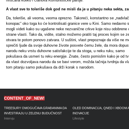
hrišćana koliko i članova Komunističke partije.
A vlast sve to toleriše dok god ne misli da je u pitanju neka sekta, z
Da, toleriše, ali veoma, veoma oprezno. Takoreći, konstantno se „nadvlač
konopac“ oko toga ko će kontrolisati granice vere u Kini. Samo nedavno 
mogli videti kako su ugašene neke nezvanične crkve koje nisu odobrene 
strane vlasti. Tako da, vidite, stalno možemo pratiti taj proces kojim se z
otvara te potom ponovo zatvara. U suštini, vlast prepoznaje da više ne 
sprečiti ljude da svoje duhovne živote posvete čemu žele, da mora dopust
narodu neku vrstu duhovne satisfakcije te da stoga, u neku ruku, samo
pokušava da usmeri tu reku energije. Znate, često pomislim kako je od tv
da vlast dozvoljava narodu da se bavi verom, možda tačnija tvrdnja da vl
tom pitanju samo pokušava da drži korak s narodom.
CONTENT_OF_NEW!
TREESURY OMOGUĆAVA GRAĐANIMA DA
OLED DOMINACIJA, QNED I XBOOM 
INVESTIRAJU U ZELENU BUDUĆNOST
INOVACIJE
Intervju
Lifestyle