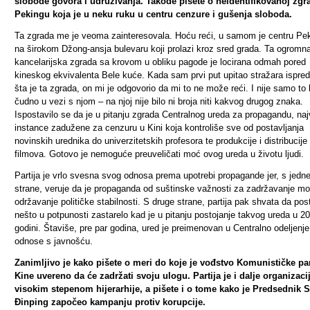
slobode govora i udruživanja. Takođe pišete o neidentifikovanoj zgr
Pekingu koja je u neku ruku u centru cenzure i gušenja sloboda.
Ta zgrada me je veoma zainteresovala. Hoću reći, u samom je centru Pe
na širokom Džong-ansja bulevaru koji prolazi kroz sred grada. Ta ogromn
kancelarijska zgrada sa krovom u obliku pagode je locirana odmah pored
kineskog ekvivalenta Bele kuće.
Kada sam prvi put upitao stražara ispred
šta je ta zgrada, on mi je odgovorio da mi to ne može reći. I nije samo to 
čudno u vezi s njom – na njoj nije bilo ni broja niti kakvog drugog znaka.
Ispostavilo se da je u pitanju zgrada Centralnog ureda za propagandu, naj
instance zadužene za cenzuru u Kini
koja kontroliše sve od postavljanja
novinskih urednika do univerzitetskih profesora te produkcije i distribucije
filmova. Gotovo je nemoguće preuveličati moć ovog ureda u životu ljudi.
Partija je vrlo svesna svog odnosa prema upotrebi propagande jer, s jedn
strane, veruje da je propaganda od suštinske važnosti za zadržavanje moć
održavanje političke stabilnosti. S druge strane, partija pak shvata da post
nešto u potpunosti zastarelo kad je u pitanju postojanje takvog ureda u 2
godini. Štaviše, pre par godina, ured je preimenovan u Centralno odeljenje
odnose s javnošću.
Zanimljivo je kako pišete o meri do koje je vođstvo Komunističke par
Kine uvereno da će zadržati svoju ulogu. Partija je i dalje organizaci
visokim stepenom hijerarhije, a pišete i o tome kako je Predsednik S
Đinping započeo kampanju protiv korupcije.