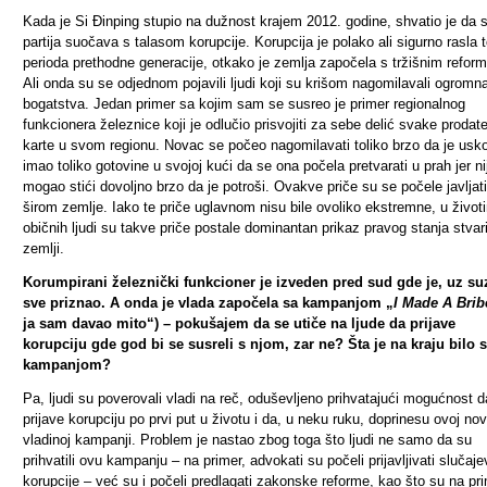
Kada je Si Đinping stupio na dužnost krajem 2012. godine, shvatio je da 
partija suočava s talasom korupcije. Korupcija je polako ali sigurno rasla
perioda prethodne generacije, otkako je zemlja započela s tržišnim refor
Ali onda su se odjednom pojavili ljudi koji su krišom nagomilavali ogromn
bogatstva. Jedan primer sa kojim sam se susreo je primer regionalnog
funkcionera železnice koji je odlučio prisvojiti za sebe delić svake prodat
karte u svom regionu. Novac se počeo nagomilavati toliko brzo da je usk
imao toliko gotovine u svojoj kući da se ona počela pretvarati u prah jer ni
mogao stići dovoljno brzo da je potroši. Ovakve priče su se počele javljati
širom zemlje. Iako te priče uglavnom nisu bile ovoliko ekstremne, u život
običnih ljudi su takve priče postale dominantan prikaz pravog stanja stvar
zemlji.
Korumpirani železnički funkcioner je izveden pred sud gde je, uz su
sve priznao. A onda je vlada započela sa kampanjom „
I Made A Brib
ja sam davao mito“) – pokušajem da se utiče na ljude da prijave
korupciju gde god bi se susreli s njom, zar ne? Šta je na kraju bilo 
kampanjom?
Pa, ljudi su poverovali vladi na reč, oduševljeno prihvatajući mogućnost d
prijave korupciju po prvi put u životu i da, u neku ruku, doprinesu ovoj nov
vladinoj kampanji. Problem je nastao zbog toga što ljudi ne samo da su
prihvatili ovu kampanju – na primer, advokati su počeli prijavljivati slučaje
korupcije – već su i počeli predlagati zakonske reforme, kao što su na pr