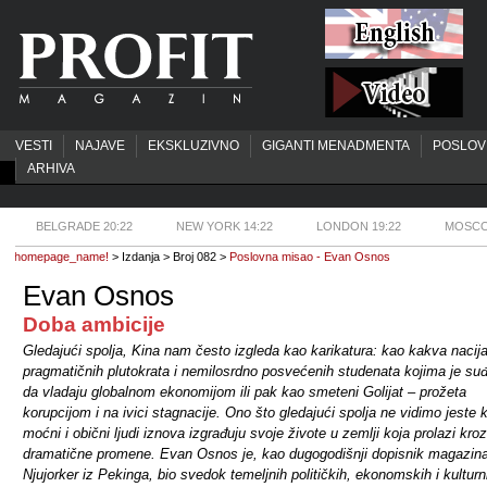
VESTI
NAJAVE
EKSKLUZIVNO
GIGANTI MENADMENTA
POSLOV
ARHIVA
BELGRADE 20:22
NEW YORK 14:22
LONDON 19:22
MOSCO
homepage_name!
> Izdanja > Broj 082 >
Poslovna misao - Evan Osnos
Evan Osnos
Doba ambicije
Gledajući spolja, Kina nam često izgleda kao karikatura: kao kakva nacij
pragmatičnih plutokrata i nemilosrdno posvećenih studenata kojima je su
da vladaju globalnom ekonomijom ili pak kao smeteni Golijat – prožeta
korupcijom i na ivici stagnacije. Ono što gledajući spolja ne vidimo jeste 
moćni i obični ljudi iznova izgrađuju svoje živote u zemlji koja prolazi kroz
dramatične promene. Evan Osnos je, kao dugogodišnji dopisnik magazin
Njujorker iz Pekinga, bio svedok temeljnih političkih, ekonomskih i kulturn