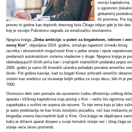
verziju kapitalizma, 
o ogromnim (lokalni
globalnim) posledi
tih promena. Pre tog
proveo tri godine kao dopisnik dnevnog lista
Čikago tribjun
gde je bio deo 
koji je osvojio Pulicerovu nagradu za istraživačko novinarstvo.
Njegova knjiga
„Doba ambicije: u poteri za bogatstvom, istinom i ve
novoj Kini“
, objavljena 2014. godine, istražuje napetosti između brzog
razvitka i ekonomskih mogućnosti Kine s jedne strane i njene neprekinute
predanosti autokratskom sistemu vladavine s druge. Njegova knjiga je pu
obelodanjujućih ličnih priča kao i značajnih statističkih podataka poput ov
2005. godini je samo 65 kineskih učenika pohađalo privatne američke sre
škole. Pet godina kasnije, kad su bogati Kinezi prihvatili američki obrazov
sistem kao sredstvo za stvaranje boljih prilika za svoju decu, bilo ih je pr
7000.
Osnosovo delo nam pomaže da razumemo čudnu dihotomiju velikog drž
aparata i tržišnog kapitalizma koja postoji u Kini – nešto što ogromna već
zapadnjaka u suštini ne uspeva da razume. To nije tema koju je lako sažet
je autor predstavlja ne kao krutu istorijsku pozadinu, već kao mešavinu pr
biografija veoma fascinantnih ljudi iz Kine. Ova knjiga ne objašnjava sam
kako je državni aparat dospeo u svoje trenutno stanje već i zbog čega se
stanje neće skoro promeniti.