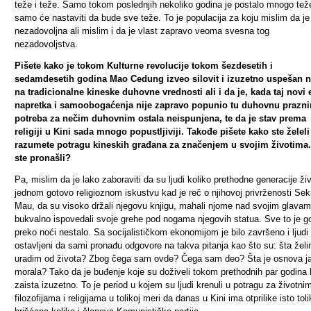
teže i teže. Samo tokom poslednjih nekoliko godina je postalo mnogo tež
samo će nastaviti da bude sve teže. To je populacija za koju mislim da je
nezadovoljna ali mislim i da je vlast zapravo veoma svesna tog
nezadovoljstva.
Pišete kako je tokom Kulturne revolucije tokom šezdesetih i
sedamdesetih godina Mao Cedung izveo silovit i izuzetno uspešan 
na tradicionalne kineske duhovne vrednosti ali i da je, kada taj novi 
napretka i samoobogaćenja nije zapravo popunio tu duhovnu prazni
potreba za nečim duhovnim ostala neispunjena, te da je stav prema
religiji u Kini sada mnogo popustljiviji. Takođe pišete kako ste želeli
razumete potragu kineskih građana za značenjem u svojim životima.
ste pronašli?
Pa, mislim da je lako zaboraviti da su ljudi koliko prethodne generacije živ
jednom gotovo religioznom iskustvu kad je reč o njihovoj privrženosti Sek
Mau, da su visoko držali njegovu knjigu, mahali njome nad svojim glavam
bukvalno ispovedali svoje grehe pod nogama njegovih statua. Sve to je g
preko noći nestalo. Sa socijalističkom ekonomijom je bilo završeno i ljudi
ostavljeni da sami pronađu odgovore na takva pitanja kao što su: šta žel
uradim od života? Zbog čega sam ovde? Čega sam deo? Šta je osnova j
morala? Tako da je buđenje koje su doživeli tokom prethodnih par godina 
zaista izuzetno. To je period u kojem su ljudi krenuli u potragu za životni
filozofijama i religijama u tolikoj meri da danas u Kini ima otprilike isto tol