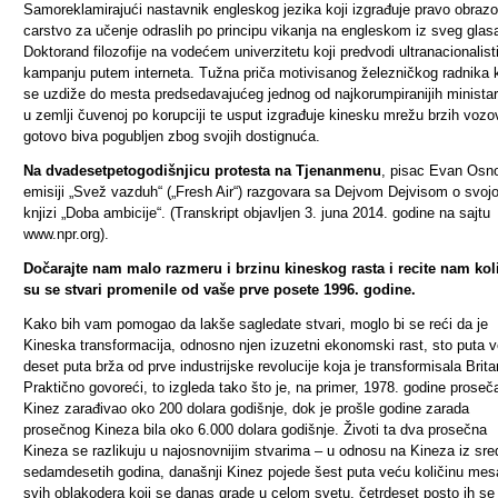
Samoreklamirajući nastavnik engleskog jezika koji izgrađuje pravo obraz
carstvo za učenje odraslih po principu vikanja na engleskom iz sveg glas
Doktorand filozofije na vodećem univerzitetu koji predvodi ultranacionalist
kampanju putem interneta. Tužna priča motivisanog železničkog radnika k
se uzdiže do mesta predsedavajućeg jednog od najkorumpiranijih minista
u zemlji čuvenoj po korupciji te usput izgrađuje kinesku mrežu brzih vozo
gotovo biva pogubljen zbog svojih dostignuća.
Na dvadesetpetogodišnjicu protesta na Tjenanmenu
, pisac Evan Osn
emisiji „Svež vazduh“ („Fresh Air“) razgovara sa Dejvom Dejvisom o svojo
knjizi „Doba ambicije“. (Transkript objavljen
3. juna 2014. godine na sajtu
www.npr.org).
Dočarajte nam malo razmeru i brzinu kineskog rasta i recite nam kol
su se stvari promenile od vaše prve posete 1996. godine.
Kako bih vam pomogao da lakše sagledate stvari, moglo bi se reći da je
Kineska transformacija, odnosno njen izuzetni ekonomski rast, sto puta v
deset puta brža od prve industrijske revolucije koja je transformisala Britan
Praktično govoreći, to izgleda tako što je, na primer, 1978. godine proseč
Kinez zarađivao oko 200 dolara godišnje, dok je prošle godine zarada
prosečnog Kineza bila oko 6.000 dolara godišnje.
Životi ta dva prosečna
Kineza se razlikuju u najosnovnijim stvarima – u odnosu na Kineza iz sre
sedamdesetih godina, današnji Kinez pojede šest puta veću količinu mes
svih oblakodera koji se danas grade u celom svetu, četrdeset posto ih se