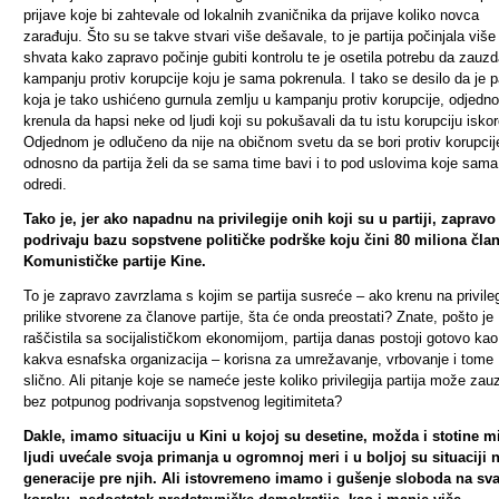
prijave koje bi zahtevale od lokalnih zvaničnika da prijave koliko novca
zarađuju. Što su se takve stvari više dešavale, to je partija počinjala više
shvata kako zapravo počinje gubiti kontrolu te je osetila potrebu da zauz
kampanju protiv korupcije koju je sama pokrenula. I tako se desilo da je pa
koja je tako ushićeno gurnula zemlju u kampanju protiv korupcije, odjedn
krenula da hapsi neke od ljudi koji su pokušavali da tu istu korupciju isko
Odjednom je odlučeno da nije na običnom svetu da se bori protiv korupcij
odnosno da partija želi da se sama time bavi i to pod uslovima koje sama
odredi.
Tako je, jer ako napadnu na privilegije onih koji su u partiji, zapravo
podrivaju bazu sopstvene političke podrške koju čini 80 miliona čla
Komunističke partije Kine.
To je zapravo zavrzlama s kojim se partija susreće – ako krenu na privileg
prilike stvorene za članove partije, šta će onda preostati? Znate, pošto je
raščistila sa socijalističkom ekonomijom, partija danas postoji gotovo kao
kakva esnafska organizacija – korisna za umrežavanje, vrbovanje i tome
slično. Ali pitanje koje se nameće jeste koliko privilegija partija može zau
bez potpunog podrivanja sopstvenog legitimiteta?
Dakle, imamo situaciju u Kini u kojoj su desetine, možda i stotine m
ljudi uvećale svoja primanja u ogromnoj meri i u boljoj su situaciji 
generacije pre njih. Ali istovremeno imamo i gušenje sloboda na s