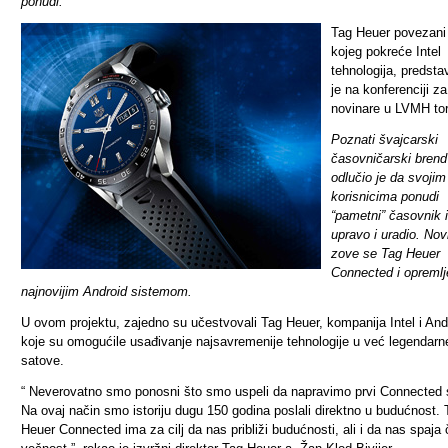
ponudi.
Tag Heuer povezani 
kojeg pokreće Intel
tehnologija, predsta
je na konferenciji za
novinare u LVMH tor
Poznati švajcarski
časovničarski brend
odlučio je da svojim
korisnicima ponudi
“pametni” časovnik i
upravo i uradio. Nov
zove se Tag Heuer
Connected i opremlj
najnovijim Android sistemom.
U ovom projektu, zajedno su učestvovali Tag Heuer, kompanija Intel i And
koje su omogućile usađivanje najsavremenije tehnologije u već legendarn
satove.
“ Neverovatno smo ponosni što smo uspeli da napravimo prvi Connected 
Na ovaj način smo istoriju dugu 150 godina poslali direktno u budućnost. 
Heuer Connected ima za cilj da nas približi budućnosti, ali i da nas spaja 