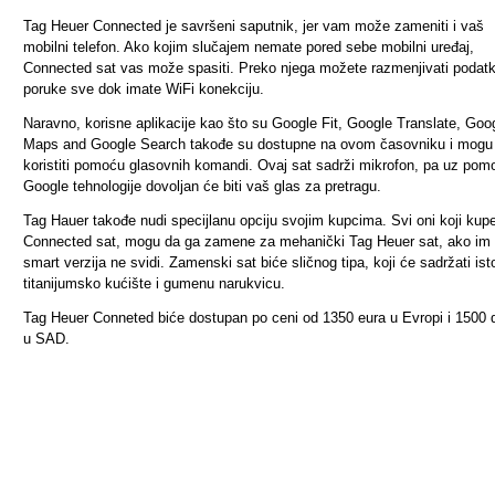
Tag Heuer Connected je savršeni saputnik, jer vam može zameniti i vaš
mobilni telefon. Ako kojim slučajem nemate pored sebe mobilni uređaj,
Connected sat vas može spasiti. Preko njega možete razmenjivati podatke
poruke sve dok imate WiFi konekciju.
Naravno, korisne aplikacije kao što su Google Fit, Google Translate, Goo
Maps and Google Search takođe su dostupne na ovom časovniku i mogu
koristiti pomoću glasovnih komandi. Ovaj sat sadrži mikrofon, pa uz pom
Google tehnologije dovoljan će biti vaš glas za pretragu.
Tag Hauer takođe nudi specijlanu opciju svojim kupcima. Svi oni koji kup
Connected sat, mogu da ga zamene za mehanički Tag Heuer sat, ako im
smart verzija ne svidi. Zamenski sat biće sličnog tipa, koji će sadržati ist
titanijumsko kućište i gumenu narukvicu.
Tag Heuer Conneted biće dostupan po ceni od 1350 eura u Evropi i 1500 
u SAD.