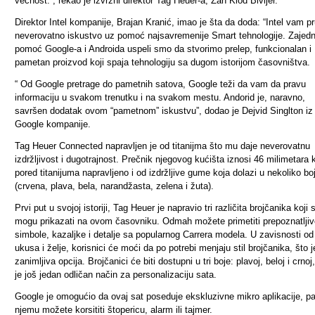
večnost.”, rekao je izvržni direktor Tag Heuer-a, Žan Klod Bivijer.
Direktor Intel kompanije, Brajan Kranić, imao je šta da doda: “Intel vam p
neverovatno iskustvo uz pomoć najsavremenije Smart tehnologije. Zajed
pomoć Google-a i Androida uspeli smo da stvorimo prelep, funkcionalan i
pametan proizvod koji spaja tehnologiju sa dugom istorijom časovništva.
“ Od Google pretrage do pametnih satova, Google teži da vam da pravu
informaciju u svakom trenutku i na svakom mestu. Andorid je, naravno,
savršen dodatak ovom “pametnom” iskustvu”, dodao je Dejvid Singlton iz
Google kompanije.
Tag Heuer Connected napravljen je od titanijma što mu daje neverovatnu
izdržljivost i dugotrajnost. Prečnik njegovog kućišta iznosi 46 milimetara k
pored titanijuma napravljeno i od izdržljive gume koja dolazi u nekoliko bo
(crvena, plava, bela, narandžasta, zelena i žuta).
Prvi put u svojoj istoriji, Tag Heuer je napravio tri različita brojčanika koji 
mogu prikazati na ovom časovniku. Odmah možete primetiti prepoznatljiv
simbole, kazaljke i detalje sa popularnog Carrera modela. U zavisnosti o
ukusa i želje, korisnici će moći da po potrebi menjaju stil brojčanika, što j
zanimljiva opcija. Brojčanici će biti dostupni u tri boje: plavoj, beloj i crnoj
je još jedan odličan način za personalizaciju sata.
Google je omogućio da ovaj sat poseduje ekskluzivne mikro aplikacije, p
njemu možete korsititi štopericu, alarm ili tajmer.