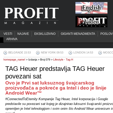
VESTI
NAJAVE
EKSKLUZIVNO
GIGANTI MENADMENTA
POSLOV
ARHIVA
BELGRADE 15:53
NEW YORK 09:53
LONDON 14:53
MOSCO
homepage_name!
> Izdanja > Broj 079 >
Lifestyle - Tag H
TAG Heuer predstavlja TAG Heuer
povezani sat
Ovo je Prvi sat luksuznog švajcarskog
proizvođača a pokreće ga Intel i deo je linije
Android Wear™
#ConnectedToEternity Kompanije Tag Heuer, Intel korporacija i Google
predstavile su povezani sat kojeg je dizajnirao luksuzni švajcarski proizv
opremljen je Intel tehnologijom i svim onim što Android Wear univerzum 