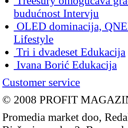
Treesury omogućava građ
budućnost
Intervju
OLED dominacija, QNED
Lifestyle
Tri i dvadeset
Edukacija
Ivana Borić
Edukacija
Customer service
© 2008 PROFIT MAGAZIN, 
Promedia market doo, Redak