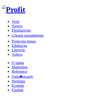
Vesti
Najave
Ekskluzivno
Giganti menadmenta
Poslovna misao
Edukacija
Lifestyle
Arhiva
O nama
Marketing
Reference
Ogla�avanje
Pretplata
Kontakt
English