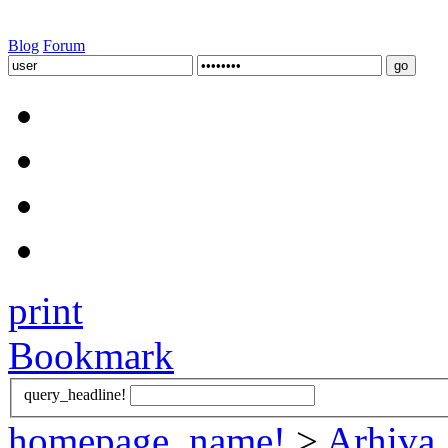
Blog
Forum
print
Bookmark
query_headline!
homepage_name!
>
Arhiva