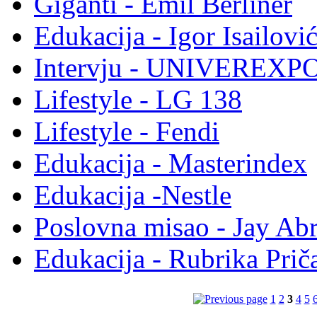
Giganti - Emil Berliner
Edukacija - Igor Isailovi
Intervju - UNIVEREXP
Lifestyle - LG 138
Lifestyle - Fendi
Edukacija - Masterindex
Edukacija -Nestle
Poslovna misao - Jay Ab
Edukacija - Rubrika Priča
1
2
3
4
5