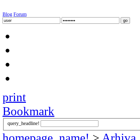
Blog
Forum
print
Bookmark
query_headline!
homepage_name!
>
Arhiva