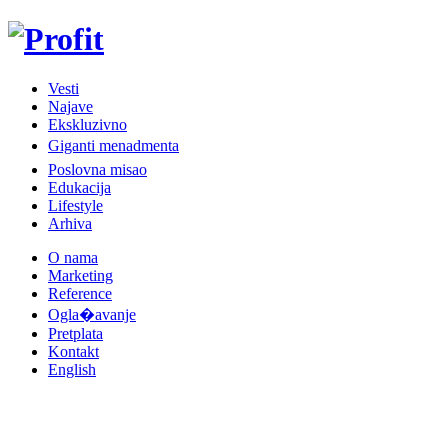
Vesti
Najave
Ekskluzivno
Giganti menadmenta
Poslovna misao
Edukacija
Lifestyle
Arhiva
O nama
Marketing
Reference
Ogla�avanje
Pretplata
Kontakt
English