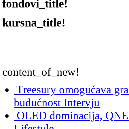
fondovi_title!
kursna_title!
content_of_new!
Treesury omogućava građ
budućnost
Intervju
OLED dominacija, QNED
Lifestyle