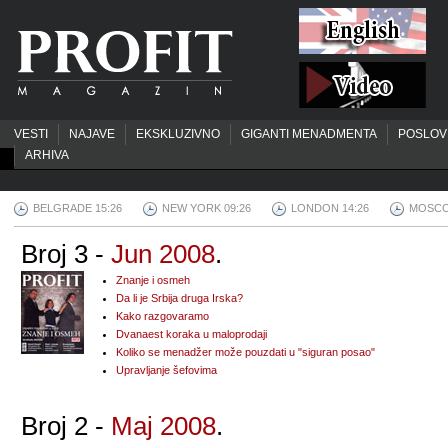
VESTI
NAJAVE
EKSKLUZIVNO
GIGANTI MENADMENTA
POSLOV
ARHIVA
BELGRADE 15:26
NEW YORK 09:26
LONDON 14:26
MOSCO
Broj 3 -
Jun 2008
.
Znanje i osmeh
Da li je Srbija druga Irska?
Kako razgovaramo
Dvanaest koraka u maloprodaji
Koliko se menadžer može pouzdati u "siguran posao"
Upravljanje šefovima
Broj 2 -
Maj 2008
.