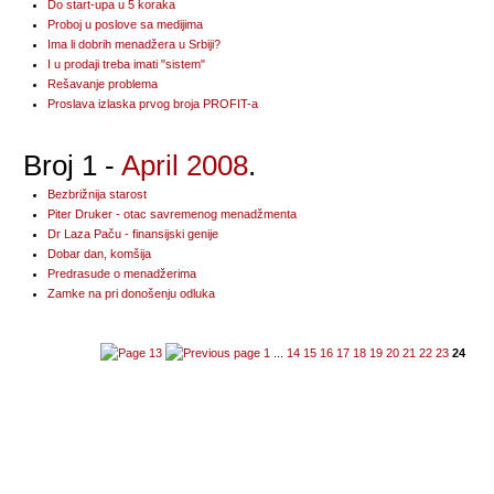
Do start-upa u 5 koraka
Proboj u poslove sa medijima
Ima li dobrih menadžera u Srbiji?
I u prodaji treba imati "sistem"
Rešavanje problema
Proslava izlaska prvog broja PROFIT-a
Broj 1 -
April 2008
.
Bezbrižnija starost
Piter Druker - otac savremenog menadžmenta
Dr Laza Paču - finansijski genije
Dobar dan, komšija
Predrasude o menadžerima
Zamke na pri donošenju odluka
1
...
14
15
16
17
18
19
20
21
22
23
24