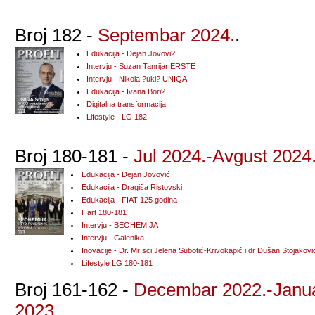
Broj 182 -
Septembar 2024.
.
Edukacija - Dejan Jovovi?
Intervju - Suzan Tanrijar ERSTE
Intervju - Nikola ?uki? UNIQA
Edukacija - Ivana Bori?
Digitalna transformacija
Lifestyle - LG 182
Broj 180-181 -
Jul 2024.-Avgust 2024
Edukacija - Dejan Jovović
Edukacija - Dragiša Ristovski
Edukacija - FIAT 125 godina
Hart 180-181
Intervju - BEOHEMIJA
Intervju - Galenika
Inovacije - Dr. Mr sci Jelena Subotić-Krivokapić i dr Dušan Stojakovi
Lifestyle LG 180-181
Broj 161-162 -
Decembar 2022.-Janu
2023.
.