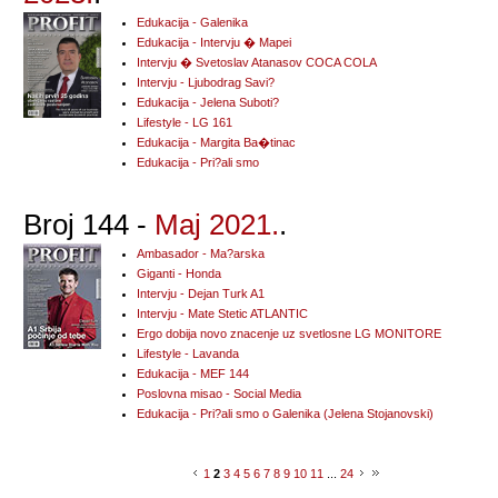
Edukacija - Galenika
Edukacija - Intervju � Mapei
Intervju � Svetoslav Atanasov COCA COLA
Intervju - Ljubodrag Savi?
Edukacija - Jelena Suboti?
Lifestyle - LG 161
Edukacija - Margita Ba�tinac
Edukacija - Pri?ali smo
Broj 144 -
Maj 2021.
.
Ambasador - Ma?arska
Giganti - Honda
Intervju - Dejan Turk A1
Intervju - Mate Stetic ATLANTIC
Ergo dobija novo znacenje uz svetlosne LG MONITORE
Lifestyle - Lavanda
Edukacija - MEF 144
Poslovna misao - Social Media
Edukacija - Pri?ali smo o Galenika (Jelena Stojanovski)
1
2
3
4
5
6
7
8
9
10
11
...
24