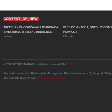
CONTENT_OF_NEW!
TREESURY OMOGUĆAVA GRAĐANIMA DA
OLED DOMINACIJA, QNED I XBOOM 
INVESTIRAJU U ZELENU BUDUĆNOST
INOVACIJE
Intervju
Lifestyle
© 2008 PROFIT MAGAZIN, all rights reserved. CMS:
OCP
Promedia market doo, Redakcija Profit magazina, Ulica Birčaninova br. 2, Beograd, Srbija,
Tel: +381 (0) 11 26 46 726,
info@profitmagazin.com