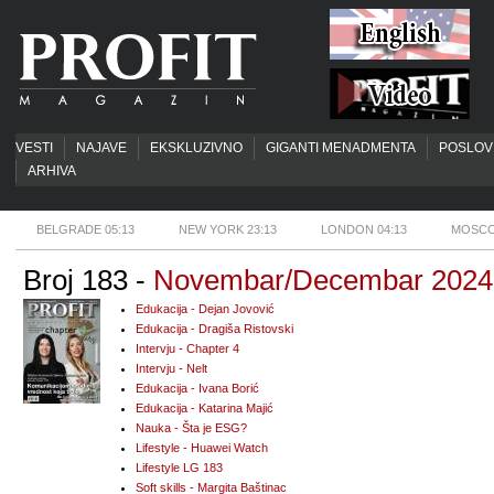
VESTI
NAJAVE
EKSKLUZIVNO
GIGANTI MENADMENTA
POSLOV
ARHIVA
BELGRADE 05:13
NEW YORK 23:13
LONDON 04:13
MOSCO
Broj 183 -
Novembar/Decembar 2024
Edukacija - Dejan Jovović
Edukacija - Dragiša Ristovski
Intervju - Chapter 4
Intervju - Nelt
Edukacija - Ivana Borić
Edukacija - Katarina Majić
Nauka - Šta je ESG?
Lifestyle - Huawei Watch
Lifestyle LG 183
Soft skills - Margita Baštinac