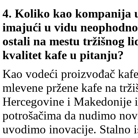
4.
Koliko kao kompanija ul
imajući u vidu neophodnos
ostali na mestu tržišnog l
kvalitet kafe u pitanju?
Kao vodeći proizvođač kafe i
mlevene pržene kafe na trži
Hercegovine i Makedonije
potrošačima da nudimo novi
uvodimo inovacije. Stalno 