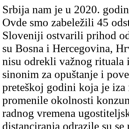
Srbija nam je u 2020. godini
Ovde smo zabeležili 45 ods
Sloveniji ostvarili prihod 
su Bosna i Hercegovina, Hr
nisu odrekli važnog rituala 
sinonim za opuštanje i pove
preteškoj godini koja je iza
promenile okolnosti konzu
radnog vremena ugostiteljsk
distanciranja odrazile su se