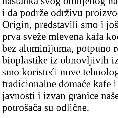
nastanka svog omiljenog na
i da podrže održivu proizv
Origin, predstavili smo i jo
prva sveže mlevena kafa kod
bez aluminijuma, potpuno r
bioplastike iz obnovljivih
smo koristeći nove tehnolog
tradicionalne domaće kafe i
javnosti i izvan granice naše
potrošača su odlične.