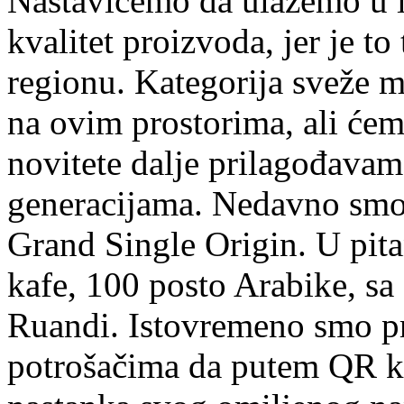
Nastavićemo da ulažemo u i
kvalitet proizvoda, jer je to
regionu. Kategorija sveže 
na ovim prostorima, ali ćem
novitete dalje prilagođava
generacijama. Nedavno smo 
Grand Single Origin. U pita
kafe, 100 posto Arabike, sa
Ruandi. Istovremeno smo pr
potrošačima da putem QR k