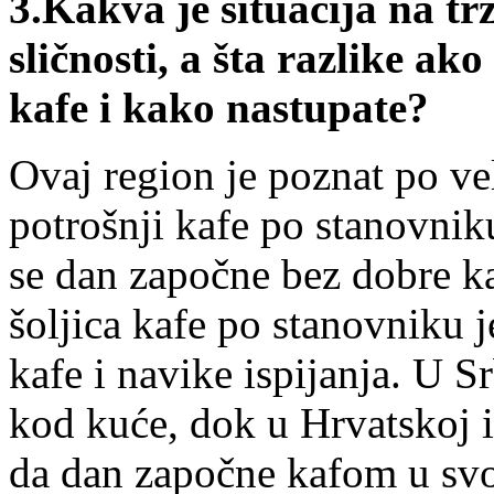
3.Kakva je situacija na trž
sličnosti, a šta razlike a
kafe i kako nastupate?
Ovaj region je poznat po ve
potrošnji kafe po stanovnik
se dan započne bez dobre ka
šoljica kafe po stanovniku je
kafe i navike ispijanja. U Sr
kod kuće, dok u Hrvatskoj i
da dan započne kafom u svo