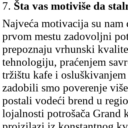
7.
Šta vas motiviše da sta
Najveća motivacija su nam do
prvom mestu zadovoljni pot
prepoznaju vrhunski kvalite
tehnologiju, praćenjem sav
tržištu kafe i osluškivanjem
zadobili smo poverenje višem
postali vodeći brend u regi
lojalnosti potrošača Grand k
proizilazi iz konstantnog k