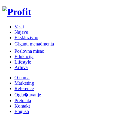
Vesti
Najave
Ekskluzivno
Giganti menadmenta
Poslovna misao
Edukacija
Lifestyle
Arhiva
O nama
Marketing
Reference
Ogla�avanje
Pretplata
Kontakt
English