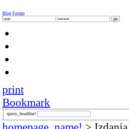
Blog
Forum
print
Bookmark
query_headline!
homepage_name!
> Izdanja