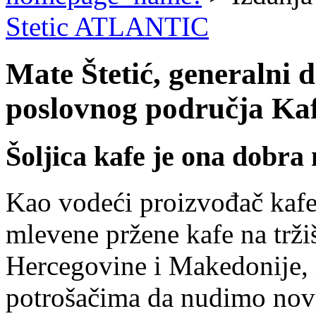
Stetic ATLANTIC
Mate Štetić, generalni 
poslovnog područja Kaf
Šoljica kafe je ona dobra
Kao vodeći proizvođač kafe i
mlevene pržene kafe na trži
Hercegovine i Makedonije
potrošačima da nudimo novi