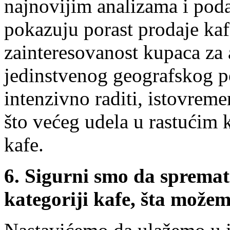
najnovijim analizama i pod
pokazuju porast prodaje kaf
zainteresovanost kupaca za 
jedinstvenog geografskog 
intenzivno raditi, istovreme
što većeg udela u rastućim k
kafe.
6.
Sigurni smo da spremate
kategoriji kafe, šta mož