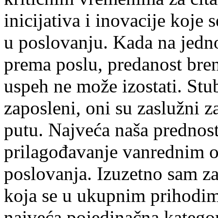
inicijativa i inovacije koj
u poslovanju. Kada na jedno
prema poslu, predanost bren
uspeh ne može izostati. Stu
zaposleni, oni su zaslužni 
putu. Najveća naša prednost 
prilagođavanje vanrednim 
poslovanja. Izuzetno sam 
koja se u ukupnim prihodima
najveća pojedinačna kategor