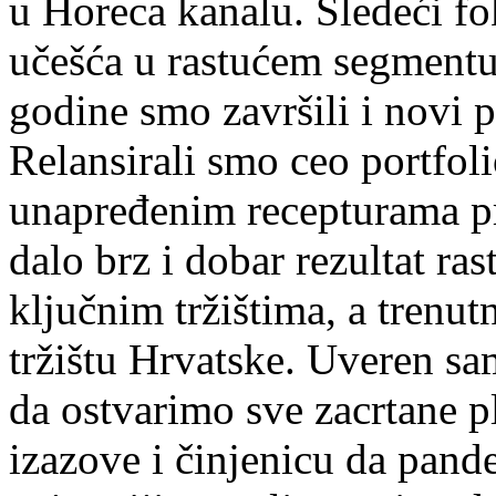
u Horeca kanalu. Sledeći f
učešća u rastućem segmentu 
godine smo završili i novi 
Relansirali smo ceo portfo
unapređenim recepturama pr
dalo brz i dobar rezultat ras
ključnim tržištima, a trenut
tržištu Hrvatske. Uveren sa
da ostvarimo sve zacrtane 
izazove i činjenicu da pand