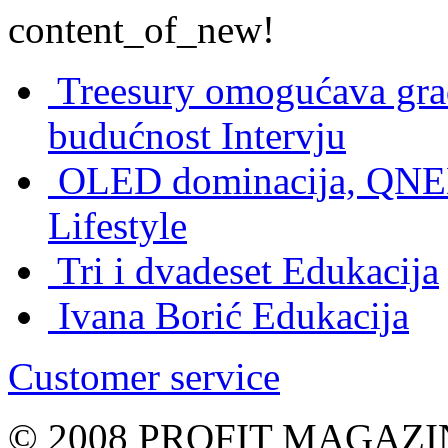
content_of_new!
Treesury omogućava građ
budućnost
Intervju
OLED dominacija, QNED
Lifestyle
Tri i dvadeset
Edukacija
Ivana Borić
Edukacija
Customer service
© 2008 PROFIT MAGAZIN, 