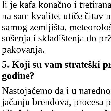
li je kafa konačno i tretira
na sam kvalitet utiče čitav n
samog zemljišta, meteorolo
sušenja i skladištenja do p
pakovanja.
5.
Koji su vam strateški pr
godine?
Nastojaćemo da i u naredn
jačanju brendova, procesa p