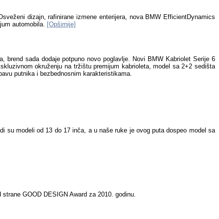
Osveženi dizajn, rafinirane izmene enterijera, nova BMW EfficientDynamics
ijum automobila.
[Opširnije]
nija, brend sada dodaje potpuno novo poglavlje. Novi BMW Kabriolet Serije 6
skluzivnom okruženju na tržištu premijum kabrioleta, model sa 2+2 sedišta
abavu putnika i bezbednosnim karakteristikama.
udi su modeli od 13 do 17 inča, a u naše ruke je ovog puta dospeo model sa
od strane GOOD DESIGN Award za 2010. godinu.