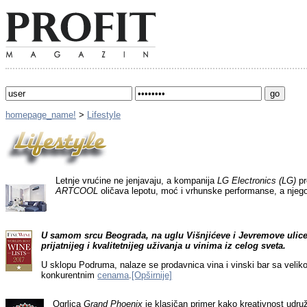
homepage_name!
>
Lifestyle
Letnje vrućine ne jenjavaju, a kompanija
LG Electronics (LG)
pr
ARTCOOL
oličava lepotu, moć i vrhunske performanse, a njego
U samom srcu Beograda, na uglu Višnjićeve i Jevremove ulice, 
prijatnijeg i kvalitetnijeg uživanja u vinima iz celog sveta.
U sklopu Podruma, nalaze se
prodavnica vina i vinski bar
sa velik
konkurentnim
cenama
.
[Opširnije]
Ogrlica
Grand Phoenix
je klasičan primer kako kreativnost udru