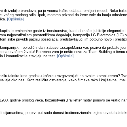
avi ih izobilje brendova, pa je veoma teško odabrati omiljeni model. Neke torbe 
oci vašeg modnog stila. Ipak, moramo priznati da žene vole da imaju određene
lika.
[Opširnije]
ila je eminentne goste iz inostranstva, kao i domaće ljubitelje elegancije i lu
na ovom najprestižnijem prestoničkom događaju, kompanija LG Electronics (LG) 
om slike privukli pažnju posetilaca, predstavljajući im potpuno novo i prestižn
 kompanijski i porodični dani zabave EscapeMania vas poziva da probate jed
sat vremena u vašem životu! Potrebno vam je nešto novo za Team Building o čem
a i komunikacije stavljaju na test.
[Opširnije]
vozilu taksira kroz gradsku košnicu razgovarajući sa svojim kompjuterom? Tvo
 uređaje oko nas. K
roz različita ostvarenja, kako filmska tako i književna, imali
 1930. godine prošlog veka, božanstveni „Paillette“ motiv ponovo se vratio na
ili dijamantima, po prvi put sada donosi trodimenzionalni izgled u vidu baletsk