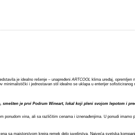
edstavila je idealno rešenje – unapređeni
ARTCOOL
klima uređaj, opremljen 
v minimalistički i jednostavan stil idealno se uklapa u enterijer sofisticira
smešten je prvi Podrum Wineart, lokal koji pleni svojom lepotom i preds
om ponudom vina, ali sa različitim cenama i iznenađenjima. U ponudi imamo 
žena sa majstorstvom kreira remek delo juvelirstva. Najveća svetska kompanij