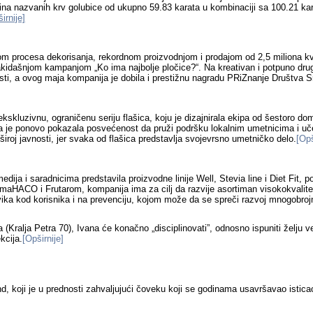
bina nazvanih krv golubice od ukupno 59.83 karata u kombinaciji sa 100.21 k
irnije]
ijom procesa dekorisanja, rekordnom proizvodnjom i prodajom od 2,5 miliona 
kidašnjom kampanjom „Ko ima najbolje pločice?“. Na kreativan i potpuno druga
vnosti, a ovog maja kompanija je dobila i prestižnu nagradu PRiZnanje Društva S
kluzivnu, ograničenu seriju flašica, koju je dizajnirala ekipa od šestoro dom
a je ponovo pokazala posvećenost da pruži podršku lokalnim umetnicima i učes
široj javnosti, jer svaka od flašica predstavlja svojevrsno umetničko delo.
[Opš
dija i saradnicima predstavila proizvodne linije Well, Stevia line i Diet Fit
ima
HACO
i Frutarom, kompanija ima za cilj da razvije asortiman visokokvalite
avika kod korisnika i na prevenciju, kojom može da se spre
či razvoj mnogobroj
 (Kralja Petra 70), Ivana će konačno
„
disciplinovati
”
, odnosno ispuniti želju 
kcija.
[Opširnije]
nd
,
koji je u prednosti zahvaljuju
ć
i
č
oveku koji se godinama usavr
š
avao istica