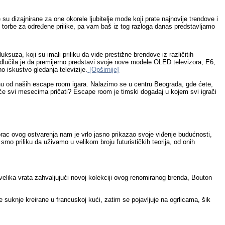
su dizajnirane za one okorele ljubitelje mode koji prate najnovije trendove i
 torbe za određene prilike, pa vam baš iz tog razloga danas predstavljamo
ksuza, koji su imali priliku da vide prestižne brendove iz različitih
odlučila je da premijerno predstavi svoje nove modele OLED televizora, E6,
o iskustvo gledanja televizije.
[Opširnije]
nu od naših escape room igara. Nalazimo se u centru Beograda, gde ćete,
u će svi mesecima pričati? Escape room je timski događaj u kojem svi igrači
rac ovog ostvarenja nam je vrlo jasno prikazao svoje viđenje budućnosti,
 smo priliku da uživamo u velikom broju futurističkih teorija, od onih
 velika vrata zahvaljujući novoj kolekciji ovog renomiranog brenda, Bouton
e suknje kreirane u francuskoj kući, zatim se pojavljuje na ogrlicama, šik