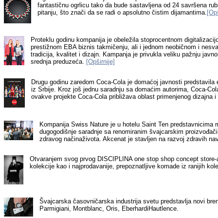
fantastičnu ogrlicu tako da bude sastavljena od 24 savršena ru
pitanju, što znači da se radi o apsolutno čistim dijamantima.
[Opš
Proteklu godinu kompanija je obeležila stoprocentnom digitalizac
prestižnom EBA biznis takmičenju, ali i jednom neobičnom i nesva
tradicija, kvalitet i dizajn. Kampanja je privukla veliku pažnju ja
srednja preduzeća.
[Opširnije]
Drugu godinu zaredom Coca-Cola je domaćoj javnosti predstavila eks
iz Srbije. Kroz još jednu saradnju sa domaćim autorima, Coca-Col
ovakve projekte Coca-Cola približava oblast primenjenog dizajna i 
Kompanija Swiss Nature je u hotelu Saint Ten predstavnicima me
dugogodiš
nje
saradnje sa renomiranim
š
vajcarskim
proizvođač
zdravog
načina
ž
ivota. Akcenat je stavljen na razvoj zdravih n
Otvaranjem svog prvog DISCIPLINA one stop shop concept store-a
kolekcije kao i najprodavanije, prepoznatljive komade iz ranijih kole
Š
vajcarska
č
asovni
č
arska industrija svetu predstavlja novi bre
Parmigiani
,
Montblanc
,
Oris
,
EberhardiHautlence
.