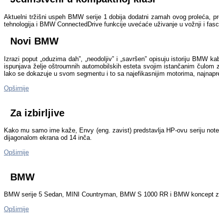
Aktuelni tržišni uspeh BMW serije 1 dobija dodatni zamah ovog proleća, p
tehnologija i BMW ConnectedDrive funkcije uvećaće uživanje u vožnji i fas
Novi BMW
Izrazi poput „oduzima dah”, „neodoljiv” i „savršen” opisuju istoriju BMW k
ispunjava želje oštroumnih automobilskih esteta svojim istančanim čulom 
lako se dokazuje u svom segmentu i to sa najefikasnijim motorima, najnapr
Opširnije
Za izbirljive
Kako mu samo ime kaže, Envy (eng. zavist) predstavlja HP-ovu seriju noteb
dijagonalom ekrana od 14 inča.
Opširnije
BMW
BMW serije 5 Sedan, MINI Countryman, BMW S 1000 RR i BMW koncept za d
Opširnije