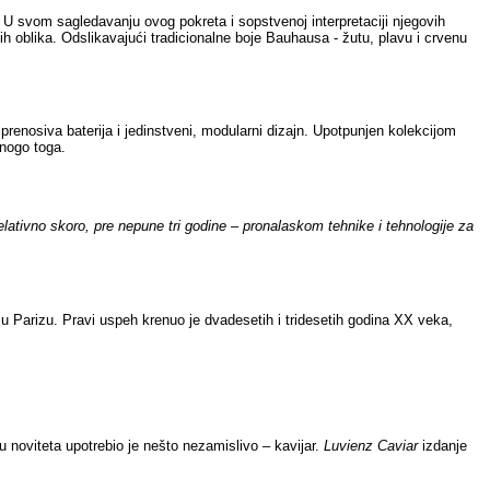
U svom sagledavanju ovog pokreta i sopstvenoj interpretaciji njegovih
ih oblika. Odslikavajući tradicionalne boje Bauhausa - žutu, plavu i crvenu
prenosiva baterija i jedinstveni, modularni dizajn. Upotpunjen kolekcijom
mnogo toga.
ativno skoro, pre nepune tri godine – pronalaskom tehnike i tehnologije za
 u Parizu. Pravi uspeh krenuo je dvadesetih i tridesetih godina XX veka,
noviteta upotrebio je nešto nezamislivo – kavijar.
Luvienz Caviar
izdanje