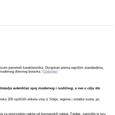
nizom pametnih karakteristika. Dizajniran prema najvišim standardima,
nog modernog dnevnog boravka.
[Opširnije]
tavlja autentičan spoj modernog i rustičnog, a sve u cilju što
preko
200 različitih etiketa vina
iz Srbije, regiona i ostatka sveta, po
a za proizvodnju nakita od burmanskih rubina, Faidee, zamislila je ovu