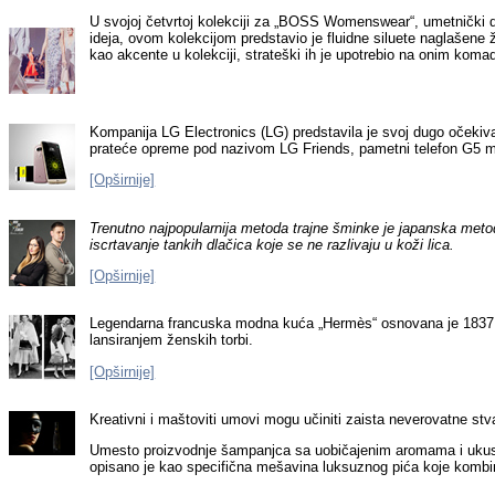
U svojoj četvrtoj kolekciji za „BOSS Womenswear“, umetnički d
ideja, ovom kolekcijom predstavio je fluidne siluete naglašene ž
kao akcente u kolekciji, strateški ih je upotrebio na onim koma
Kompanija
LG Electronics (LG) predstavila je svoj dugo očekiva
prateće opreme pod nazivom LG Friends, pametni telefon G5 može
[Opširnije]
Trenutno najpopularnija metoda trajne šminke je japanska metod
iscrtavanje tankih dlačica koje se ne razlivaju u koži lica.
[Opširnije]
Legendarna francuska modna kuća „
Hermès
“ osnovana je 1837.
lansiranjem ženskih torbi.
[Opširnije]
Kreativni i maštoviti umovi mogu učiniti zaista neverovatne st
Umesto proizvodnje šampanjca sa uobičajenim aromama i ukusima
opisano je kao specifična mešavina luksuznog pića koje kombinu