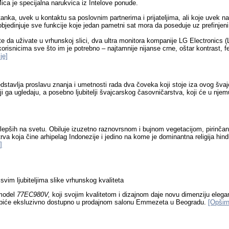
ica je specijalna narukvica iz Intelove ponude.
ka, uvek u kontaktu sa poslovnim partnerima i prijateljima, ali koje uvek n
objedinjuje sve funkcije koje jedan pametni sat mora da poseduje uz prefinjeni
olite da uživate u vrhunskoj slici, dva ultra monitora kompanije LG Electronic
orisnicima sve što im je potrebno – najtamnije nijanse crne, oštar kontrast, f
je]
dstavlja proslavu znanja i umetnosti rada dva čoveka koji stoje iza ovog šva
i ga ugledaju, a posebno ljubitelji švajcarskog časovničarstva, koji će u njem
ajlepših na svetu. Obiluje izuzetno raznovrsnom i bujnom vegetacijom, pirinča
trva koja čine arhipelag Indonezije i jedino na kome je dominantna religija h
]
vim ljubiteljima slike vrhunskog kvaliteta
model
77EC980V,
koji svojim kvalitetom i dizajnom daje novu dimenziju elegan
nča, biće eksluzivno dostupno u prodajnom salonu Emmezeta u Beogradu.
[Opširn