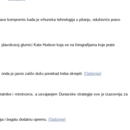
e prave kompromis kada je vrhunska tehnologija u pitanju, oduševiće pravo
j, plavokosoj glumici Kate Hudson koja se na fotografijama koje prate
a, onda je jasno zašto dušu ponekad treba okrepiti.
[Opširnije]
ratnike i mirotvorce, a usvajanjem Dunavske strategije sve je izazovnija za
anja i bogatu dodatnu opremu.
[Opširnije]