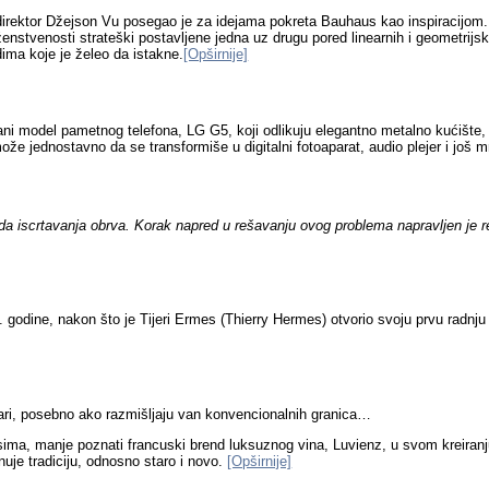
irektor Džejson Vu posegao je za idejama pokreta Bauhaus kao inspiracijom. 
enstvenosti strateški postavljene jedna uz drugu pored linearnih i geometrijsk
dima koje je želeo da istakne.
[Opširnije]
ni model pametnog telefona, LG G5, koji odlikuju elegantno metalno kućište, 
 jednostavno da se transformiše u digitalni fotoaparat, audio plejer i još 
a iscrtavanja obrva. Korak napred u rešavanju ovog problema napravljen je rel
 godine, nakon što je Tijeri Ermes (Thierry Hermes) otvorio svoju prvu radnju
vari, posebno ako razmišljaju van konvencionalnih granica…
, manje poznati francuski brend luksuznog vina, Luvienz, u svom kreiranju 
je tradiciju, odnosno staro i novo.
[Opširnije]