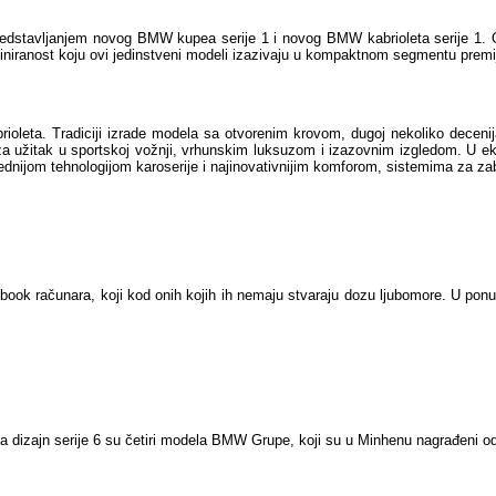
redstavljanjem novog BMW kupea serije 1 i novog BMW kabrioleta serije 1. 
ciniranost koju ovi jedinstveni modeli izazivaju u kompaktnom segmentu prem
abrioleta. Tradiciji izrade modela sa otvorenim krovom, dugoj nekoliko dece
za užitak u sportskoj vožnji, vrhunskim luksuzom i izazovnim izgledom. U ek
ednijom tehnologijom karoserije i najinovativnijim komforom, sistemima za z
ook računara, koji kod onih kojih ih nemaju stvaraju dozu ljubomore. U pon
izajn serije 6 su četiri modela BMW Grupe, koji su u Minhenu nagrađeni 