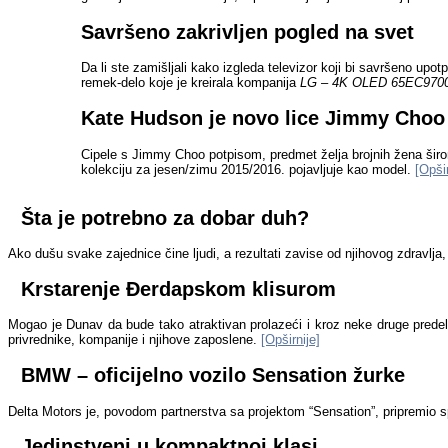
Savršeno zakrivljen pogled na svet
Da li ste zamišljali kako izgleda televizor koji bi savršeno upo
remek
-
delo koje je kreirala kompanija
LG
–
4K OLED 65EC970
Kate Hudson je novo lice Jimmy Choo 
Cipele s
Jimmy Choo
potpisom,
predmet želja brojnih žena šir
kolekciju za jesen/zimu 2015/2016. pojavljuje kao model.
[Opšir
Šta je potrebno za dobar duh?
Ako dušu svake zajednice čine ljudi, a rezultati zavise od njihovog zdravlja
Krstarenje Đerdapskom klisurom
Mogao je Dunav da bude tako atraktivan prolazeći i kroz neke druge predele
privrednike, kompanije i njihove zaposlene.
[Opširnije]
BMW – oficijelno vozilo Sensation žurke
Delta Motors je, povodom partnerstva sa projektom “Sensation”, pripremio s
Jedinstveni u kompaktnoj klasi