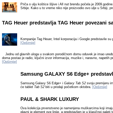
Priča o ulju koštice šljive i All nut brendu počela je 2009.godin
Srbije. Kako u to vreme niko nije proizvodio ovo ulje u Srbiji,
TAG Heuer predstavlja TAG Heuer povezani sa
Kompanije
Tag Heuer
,
Intel
korporacija i
Google
predstavile su 
[Opširnije]
Jednu od glavnih uloga u svakom porodičnom domu oduvek je imao uređaj 
doma postao je radio, ključni izvor informacija, muzike i, naravno, napetih
[Opširnije]
Samsung GALAXY S6 Edge+ predstavlj
Samsung Galaxy S6 Edge+
i
Galaxy Tab S2
svoju premijeru im
će tablet
Tab S2
biti u prodaji početkom oktobra.
[Opširnije]
PAUL & SHARK LUXURY
Ova kolekcija prvenstveno je namenjena muškarcima koji imaju s
glavni je element ove linije, a predstavljen je u klasičnoj pal