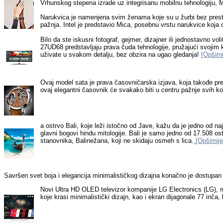
Vrhunskog stepena izrade uz integrisanu mobilnu tehnologiju, M
Narukvica je namenjena svim ženama koje su u žurbi bez prestan
pažnja. Intel je predstavio Mica, posebnu vrstu narukvice koja 
Bilo da ste iskusni fotograf, gejmer, dizajner ili jednostavno v
27UD68 predstavljaju prava čuda tehnologije, pružajući svojim k
uživate u svakom detalju, bez obzira na ugao gledanja!
[Opširni
Ovaj model sata je prava časovničarska izjava, koja takođe pre
ovaj elegantni časovnik će svakako biti u centru pažnje svih koj
a ostrvo Bali, koje leži istočno od Jave, kažu da je jedno od n
glavni bogovi hindu mitologije. Bali je samo jedno od 17.508 os
stanovnika, Balinežana, koji ne skidaju osmeh s lica.
[Opširnije
Savršen svet boja i elegancija minimalističkog dizajna konačno je dostupan s
Novi Ultra HD OLED televizor kompanije LG Electronics (LG), 
koje krasi minimalistički dizajn, kao i ekran dijagonale 77 i