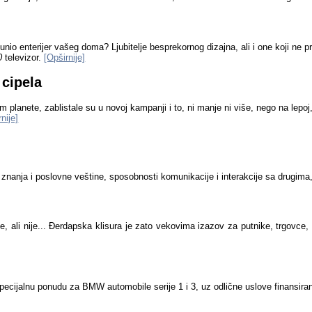
tpunio enterijer vašeg doma? Ljubitelje besprekornog dizajna, ali i one koji n
0
televizor.
[Opširnije]
cipela
om planete, zablistale su u novoj kampanji i to, ni manje ni više, nego na lepo
nije]
, znanja i poslovne veštine, sposobnosti komunikacije i interakcije sa drugim
, ali nije... Đerdapska klisura je zato vekovima izazov za putnike, trgovce, 
pecijalnu ponudu za BMW automobile serije 1 i 3, uz odlične uslove finansir