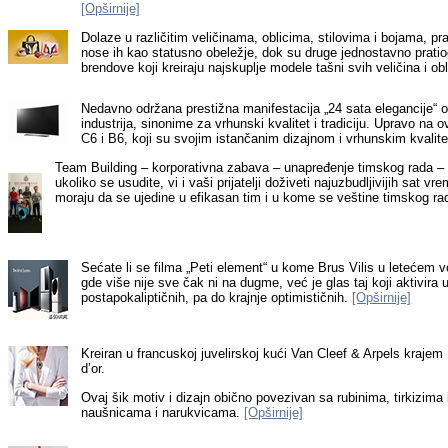
[Opširnije]
Dolaze u različitim veličinama, oblicima, stilovima i bojama, pr
nose ih kao statusno obeležje, dok su druge jednostavno prati
brendove koji kreiraju najskuplje modele tašni svih veličina i ob
Nedavno održana prestižna manifestacija „24 sata elegancije“ okup
industrija, sinonime za vrhunski kvalitet i tradiciju. Upravo 
C6 i B6, koji su svojim istančanim dizajnom i vrhunskim kvalitet
Team Building – korporativna zabava – unapređenje timskog rada –
ukoliko se usudite, vi i vaši prijatelji doživeti najuzbudljivijih 
moraju da se ujedine u efikasan tim i u kome se veštine timskog rad
Sećate li se filma „Peti element“ u kome Brus Vilis u letećem 
gde više nije sve čak ni na dugme, već je glas taj koji aktivira
postapokaliptičnih, pa do krajnje optimističnih.
[Opširnije]
Kreiran u francuskoj juvelirskoj kući Van Cleef & Arpels krajem
d’or
.
Ovaj šik motiv i dizajn obično povezivan sa rubinima, tirkizima 
naušnicama i narukvicama.
[Opširnije]