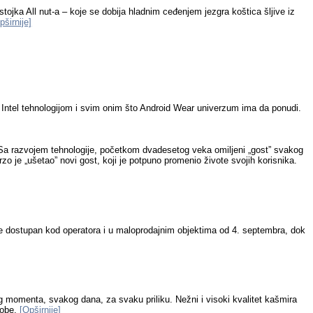
astojka All nut-a – koje se dobija hladnim ceđenjem jezgra koštica šljive iz
pširnije]
e
Intel
tehnologijom i svim onim što
Android Wear
univerzum ima da ponudi.
 Sa razvojem tehnologije, početkom dvadesetog veka omiljeni „gost” svakog
 je „ušetao” novi gost, koji je potpuno promenio živote svojih korisnika.
e dostupan kod operatora i u maloprodajnim objektima od 4. septembra, dok
g momenta, svakog dana, za svaku priliku. Nežni i visoki kvalitet kašmira
robe.
[Opširnije]