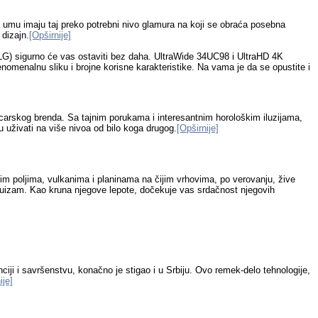
a umu imaju taj preko potrebni nivo glamura na koji se obraća posebna
 dizajn.
[Opširnije]
s (LG) sigurno će vas ostaviti bez daha. UltraWide 34UC98 i UltraHD 4K
enomenalnu sliku i brojne korisne karakteristike. Na vama je da se opustite i
jcarskog brenda. Sa tajnim porukama i interesantnim horološkim iluzijama,
u uživati na više nivoa od bilo koga drugog.
[Opširnije]
nim poljima, vulkanima i planinama na čijim vrhovima, po verovanju, žive
induizam. Kao kruna njegove lepote, dočekuje vas srdačnost njegovih
ciji i savršenstvu, konačno je stigao i u Srbiju. Ovo remek-delo tehnologije,
ije]