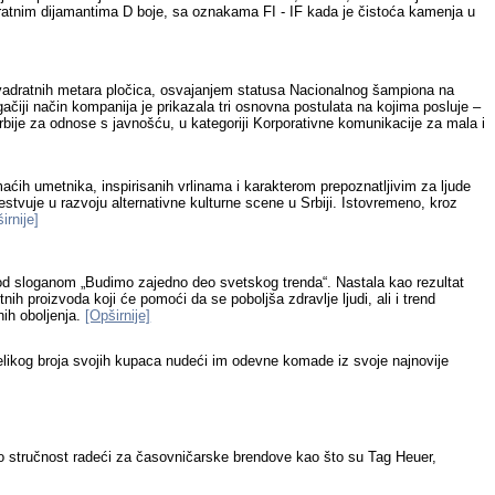
aratnim dijamantima D boje, sa oznakama FI - IF kada je čistoća kamenja u
kvadratnih metara pločica, osvajanjem statusa Nacionalnog šampiona na
čiji način kompanija je prikazala tri osnovna postulata na kojima posluje
–
rbije
za odnose s javnošću, u kategoriji Korporativne komunikacije za mala i
aćih umetnika, inspirisanih vrlinama i karakterom prepoznatljivim za ljude
tvuje u razvoju alternativne kulturne scene u Srbiji. Istovremeno, kroz
irnije]
, pod sloganom „Budimo zajedno deo svetskog trenda“. Nastala kao rezultat
tnih proizvoda koji
ć
e
pomoći
da se
poboljša
zdravlje ljudi, ali i trend
nih oboljenja.
[Opširnije]
velikog broja svojih kupaca nudeći im odevne komade iz svoje najnovije
o stru
č
nost rade
ć
i za
č
asovni
č
arske brendove kao
š
to su Tag Heuer
,