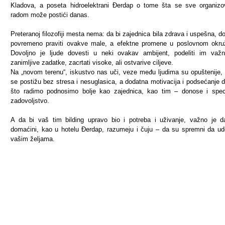
Kladova, a poseta hidroelektrani Đerdap o tome šta se sve organiz
radom može postići danas.
Preteranoj filozofiji mesta nema: da bi zajednica bila zdrava i uspešna, do
povremeno praviti ovakve male, a efektne promene u poslovnom okru
Dovoljno je ljude dovesti u neki ovakav ambijent, podeliti im važn
zanimljive zadatke, zacrtati visoke, ali ostvarive ciljeve.
Na „novom terenu“, iskustvo nas uči, veze među ljudima su opuštenije, c
se postižu bez stresa i nesuglasica, a dodatna motivacija i podsećanje 
što radimo podnosimo bolje kao zajednica, kao tim – donose i spec
zadovoljstvo.
A da bi vaš tim bilding upravo bio i potreba i uživanje, važno je 
domaćini, kao u hotelu Đerdap, razumeju i čuju – da su spremni da ud
vašim željama.