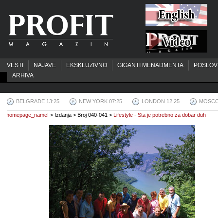
VESTI
NAJAVE
EKSKLUZIVNO
GIGANTI MENADMENTA
POSLOV
ARHIVA
BELGRADE 13:25
NEW YORK 07:25
LONDON 12:25
MOSCO
homepage_name!
> Izdanja > Broj 040-041 >
Lifestyle - Sta je potrebno za dobar duh