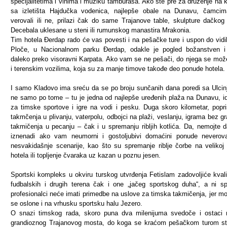
specijalitetima i vinima i muziku tamburaša. Ako ste pre za druženje na 
sa izletišta Hajdučka vodenica, najlepše obale na Dunavu, čamcim
verovali ili ne, prilazi čak do same Trajanove table, skulpture dačkog 
Decebala uklesane u steni ili rumunskog manastira Mrakonia.
Tim hotela Đerdap rado će vas povesti i na pešačke ture i uspon do vid
Ploče, u Nacionalnom parku Đerdap, odakle je pogled božanstven i
daleko preko visoravni Karpata. Ako vam se ne pešači, do njega se mož
i terenskim vozilima, koja su za manje timove takođe deo ponude hotela.
I samo Kladovo ima sreću da se po broju sunčanih dana poredi sa Ulcin
ne samo po tome – tu je jedna od najlepše uređenih plaža na Dunavu, i
za timske sportove i igre na vodi i pesku. Duga skoro kilometar, popri
takmčenja u plivanju, vaterpolu, odbojci na plaži, veslanju, igrama bez gr
takmičenja u pecanju – čak i u spremanju ribljih kotlića. Da, nemojte 
iznenadi ako vam neumorni i gostoljubivi domaćini ponude neverov
nesvakidašnje scenarije, kao što su spremanje riblje čorbe na velikoj 
hotela ili topljenje čvaraka uz kazan u poznu jesen.
Sportski kompleks u okviru turskog utvrđenja Fetislam zadovoljiće kval
fudbalskih i drugih terena čak i one „jačeg sportskog duha“, a ni sp
profesionalci neće imati primedbe na uslove za timska takmičenja, jer m
se oslone i na vrhusku sportsku halu Jezero.
O snazi timskog rada, skoro puna dva milenijuma svedoče i ostaci
grandioznog Trajanovog mosta, do koga se kraćom pešačkom turom st