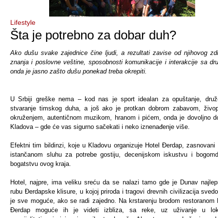
Lifestyle
Šta je potrebno za dobar duh?
Ako dušu svake zajednice čine ljudi, a rezultati zavise od njihovog zdr
znanja i poslovne veštine, sposobnosti komunikacije i interakcije sa dr
onda je jasno zašto dušu ponekad treba okrepiti.
U Srbiji greške nema – kod nas je sport idealan za opuštanje, druž
stvaranje timskog duha, a još ako je protkan dobrom zabavom, živo
okruženjem, autentičnom muzikom, hranom i pićem, onda je dovoljno d
Kladova – gde će vas sigurno sačekati i neko iznenađenje više.
Efektni tim bildinzi, koje u Kladovu organizuje Hotel Đerdap, zasnovani
istančanom sluhu za potrebe gostiju, decenijskom iskustvu i bogo
bogatstvu ovog kraja.
Hotel, najpre, ima veliku sreću da se nalazi tamo gde je Dunav najlep
rubu Đerdapske klisure, u kojoj priroda i tragovi drevnih civilizacija sved
je sve moguće, ako se radi zajedno. Na krstarenju brodom restoranom 
Đerdap moguće ih je videti izbliza, sa reke, uz uživanje u lok