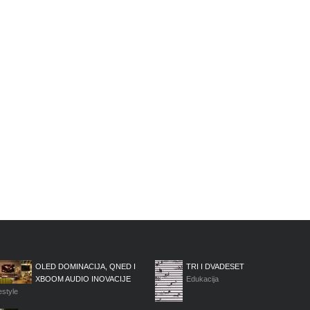
OLED DOMINACIJA, QNED I
TRI I DVADESET
XBOOM AUDIO INOVACIJE
Edukacija
estyle