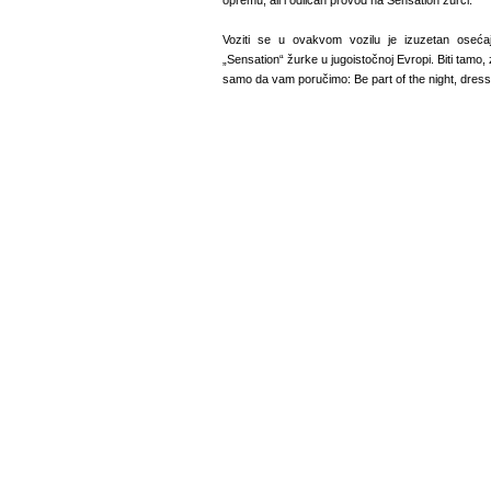
opremu, ali i odličan provod na Sensation žurci.
Voziti se u ovakvom vozilu je izuzetan osećaj
„Sensation“ žurke u jugoistočnoj Evropi. Biti tamo, 
samo da vam poručimo: Be part of the night, dress 