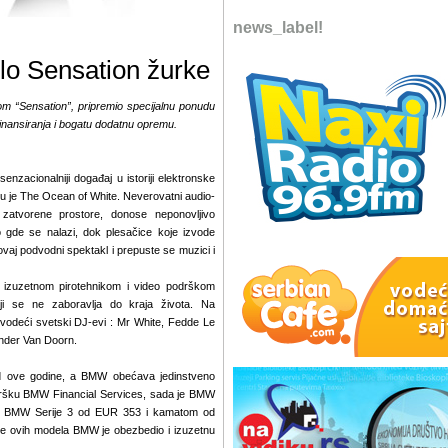
news_label!
lo Sensation žurke
om “Sensation”, pripremio specijalnu ponudu
finansiranja i bogatu dodatnu opremu.
enzacionalniji događaj u istoriji elektronske
 je The Ocean of White. Neverovatni audio-
ke zatvorene prostore, donose neponovljivo
 gde se nalazi, dok plesačice koje izvode
aj podvodni spektakl i prepuste se muzici i
a, izuzetnom pirotehnikom i video podrškom
i se ne zaboravlja do kraja života. Na
vodeći svetski DJ-evi : Mr White, Fedde Le
nder Van Doorn.
od ove godine, a BMW obećava jedinstveno
podršku BMW Financial Services, sada je BMW
 a BMW Serije 3 od EUR 353 i kamatom od
pce ovih modela BMW je obezbedio i izuzetnu