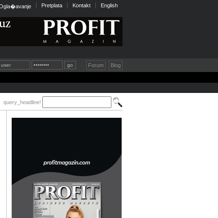
Pretplata
Kontakt
English
Ogla�avanje
Forum
Blog
query_headline!