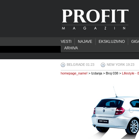
VESTI
NAJAVE
EKSKLUZIVNO
GIG
ARHIVA
BELGRADE 01:23
NEW YORK 19:23
homepage_name!
> Izdanja > Broj 038 >
Lifestyle 