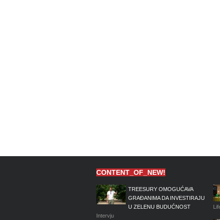
CONTENT_OF_NEW!
TREESURY OMOGUĆAVA
GRAĐANIMA DA INVESTIRAJU
U ZELENU BUDUĆNOST
Lif
Intervju