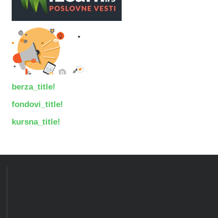
berza_title!
fondovi_title!
kursna_title!