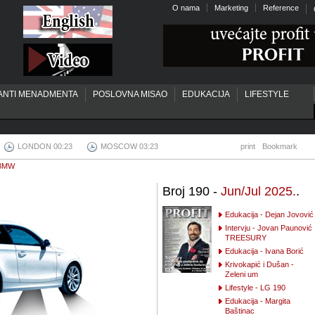
O nama
Marketing
Reference
ANTI MENADMENTA
POSLOVNA MISAO
EDUKACIJA
LIFESTYLE
LONDON 00:23
MOSCOW 03:23
print
Bookmark
- BMW
Broj 190 -
Jun/Jul 2025.
.
Edukacija - Dejan Jovović
Intervju - Jovan Paunović
TREESURY
Edukacija - Ivana Borić
Krivokapić i Dušan -
Zeleni um
Lifestyle - LG 190
Edukacija - Margita
Baštinac