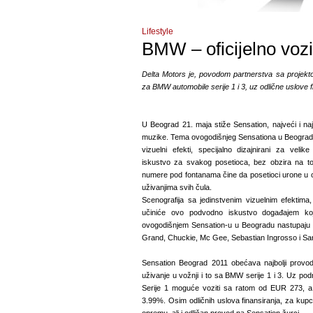
Lifestyle
BMW – oficijelno vozi
Delta Motors je, povodom partnerstva sa projekt
za BMW automobile serije 1 i 3, uz odlične uslove 
U Beograd 21. maja stiže Sensation, najveći i najs
muzike. Tema ovogodišnjeg Sensationa u Beogradu
vizuelni efekti, specijalno dizajnirani za veli
iskustvo za svakog posetioca, bez obzira na to
numere pod fontanama čine da posetioci urone u ov
uživanjima svih čula.
Scenografija sa jedinstvenim vizuelnim efektim
učiniće ovo podvodno iskustvo događajem koj
ovogodišnjem Sensation-u u Beogradu nastupaju 
Grand, Chuckie, Mc Gee, Sebastian Ingrosso i Sa
Sensation Beograd 2011 obećava najbolji prov
uživanje u vožnji i to sa BMW serije 1 i 3. Uz 
Serije 1 moguće voziti sa ratom od EUR 273,
3.99%. Osim odličnih uslova finansiranja, za ku