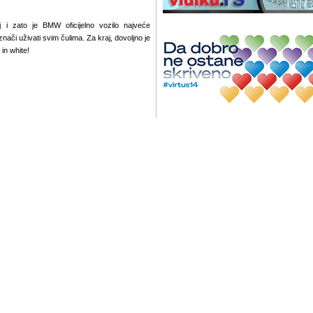
 i zato je BMW oficijelno vozilo najveće
znači uživati svim čulima. Za kraj, dovoljno je
in white!