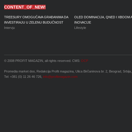
CONTENT_OF_NEW!
TREESURY OMOGUĆAVA GRAĐANIMA DA
OLED DOMINACIJA, QNED I XBOOM 
INVESTIRAJU U ZELENU BUDUĆNOST
INOVACIJE
Intervju
Lifestyle
© 2008 PROFIT MAGAZIN, all rights reserved. CMS:
OCP
Promedia market doo, Redakcija Profit magazina, Ulica Birčaninova br. 2, Beograd, Srbija,
Tel: +381 (0) 11 26 46 726,
info@profitmagazin.com