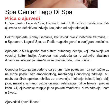
Spa Centar Lago Di Spa
Priča o ajurvedi
U Spa centru Lago di Spa, koji nudi preko 150 različitih vrsta spa tre
ajurveda se definitivno izdvaja kao jedan od najatraktivnijih.
Doktor ajurvede, Abhay Bamania, koji izvodi ove čudotvorne tretmane, 
u Spa centru Lago di Spa, za Profit magazin govori o ovoj grani medicine.
Ajurveda je 5000 godina star sistem prirodnog lečenja, koji ima svoje ko
vedskoj kulturi Indije. Ajurveda nas podseća da je zdravlje izbalansi
dinamična integracija između naše okoline, tela, uma i duha.
Osnovna filozofija ajurvede je da su um i telo povezani i da se fizičko zd
ne može postići bez emocionalnog, mentalnog i duhovnog zdravlja. Aj
obuhvata širok spektar tehnika za prevenciju i lečenje bolesti, koje uklj
jogu, masaže, ishranu, vežbe disanja i relaksacije, biljne lekove i prepar
kožu. Cilj ajurvedske terapije je da povrati ravnotežu, čuva zdravlje i har
u životu.
Ajurvedski tipovi ličnosti