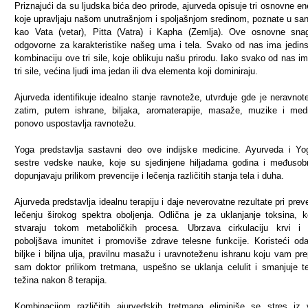
Priznajući da su ljudska bića deo prirode, ajurveda opisuje tri osnovne ene
koje upravljaju našom unutrašnjom i spoljašnjom sredinom, poznate u san
kao Vata (vetar), Pitta (Vatra) i Kapha (Zemlja). Ove osnovne sn
odgovorne za karakteristike našeg uma i tela. Svako od nas ima jedin
kombinaciju ove tri sile, koje oblikuju našu prirodu. Iako svako od nas i
tri sile, većina ljudi ima jedan ili dva elementa koji dominiraju.
Ajurveda identifikuje idealno stanje ravnoteže, utvrđuje gde je neravnot
zatim, putem ishrane, biljaka, aromaterapije, masaže, muzike i medi
ponovo uspostavlja ravnotežu.
Yoga predstavlja sastavni deo ove indijske medicine. Ayurveda i Y
sestre vedske nauke, koje su sjedinjene hiljadama godina i međuso
dopunjavaju prilikom prevencije i lečenja različitih stanja tela i duha.
Ajurveda predstavlja idealnu terapiju i daje neverovatne rezultate pri preven
lečenju širokog spektra oboljenja. Odlična je za uklanjanje toksina, k
stvaraju tokom metaboličkih procesa. Ubrzava cirkulaciju krvi i 
poboljšava imunitet i promoviše zdrave telesne funkcije. Koristeći od
biljke i biljna ulja, pravilnu masažu i uravnoteženu ishranu koju vam pre
sam doktor prilikom tretmana, uspešno se uklanja celulit i smanjuje t
težina nakon 8 terapija.
Kombinacijom različitih ajurvedskih tretmana eliminiše se stres iz