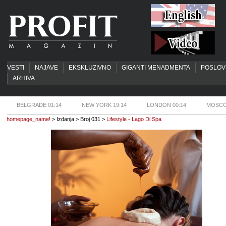
VESTI
NAJAVE
EKSKLUZIVNO
GIGANTI MENADMENTA
POSLOV
ARHIVA
BELGRADE 01:14
NEW YORK 19:14
LONDON 00:14
MOSCO
homepage_name!
> Izdanja > Broj 031 >
Lifestyle - Lago Di Spa