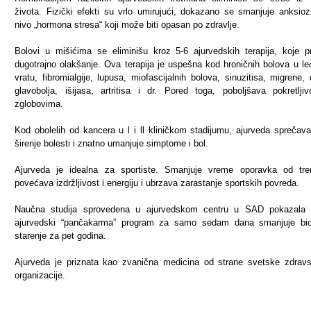
života. Fizički efekti su vrlo umirujući, dokazano se smanjuje anksioz
nivo „hormona stresa“ koji može biti opasan po zdravlje.
Bolovi u mišićima se eliminišu kroz 5-6 ajurvedskih terapija, koje p
dugotrajno olakšanje. Ova terapija je uspešna kod hroničnih bolova u le
vratu, fibromialgije, lupusa, miofascijalnih bolova, sinuzitisa, migrene, 
glavobolja, išijasa, artritisa i dr. Pored toga, poboljšava pokretlji
zglobovima.
Kod obolelih od kancera u l i ll kliničkom stadijumu, ajurveda sprečava
širenje bolesti i znatno umanjuje simptome i bol.
Ajurveda je idealna za sportiste. Smanjuje vreme oporavka od tre
povećava izdržljivost i energiju i ubrzava zarastanje sportskih povreda.
Naučna studija sprovedena u ajurvedskom centru u SAD pokazala 
ajurvedski “pančakarma” program za samo sedam dana smanjuje bio
starenje za pet godina.
Ajurveda je priznata kao zvanična medicina od strane svetske zdrav
organizacije.