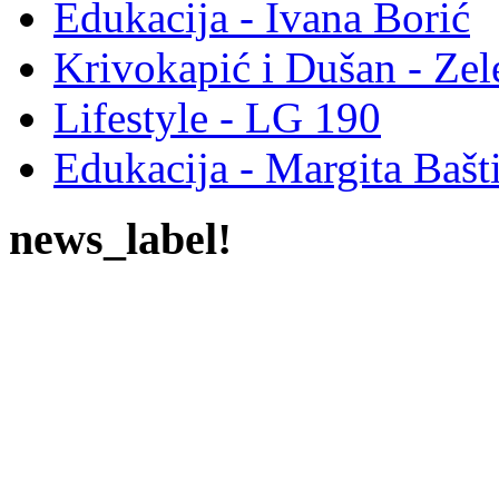
Edukacija - Ivana Borić
Krivokapić i Dušan - Ze
Lifestyle - LG 190
Edukacija - Margita Bašt
news_label!