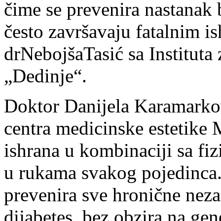
č
ime se
prevenira
nastanak 
č
esto
završavaju
fatalnim i
dr
Neboj
š
a
Tasi
ć sa Instituta
„Dedinje
“
.
Doktor
Danijela
Karamarko
centra medicinske estetike
ishrana
u kombinaciji
sa fi
u rukama svakog pojedinca
prevenira sve hronične neza
dijabetes, bez obzira na gen