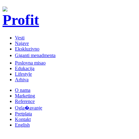
Vesti
Najave
Ekskluzivno
Giganti menadmenta
Poslovna misao
Edukacija
Lifestyle
Arhiva
O nama
Marketing
Reference
Ogla�avanje
Pretplata
Kontakt
English