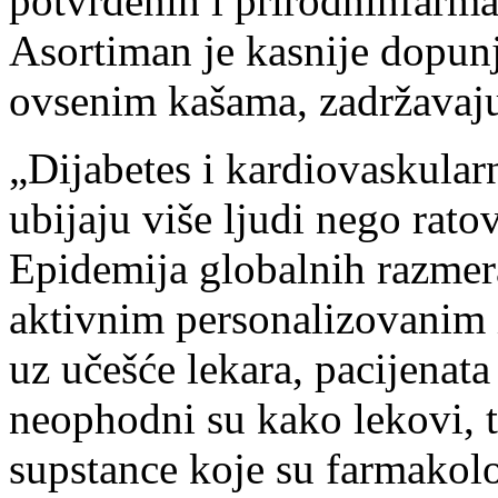
potvrđeni
h
i prirodni
h
farma
Asortiman je kasnije dopunj
ovsenim
kašama
,
zadržavaj
„
Dijabetes
i
kardiovaskular
ubijaju
vi
š
e
ljudi
nego
rato
Epidemija globalnih razme
aktivnim personalizovanim 
uz učešće lekara, pacijenata
neophodni su kako lekovi
,
t
supstance koje su
farmakol