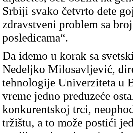
S
rbiji
svako
č
etvrto dete go
zdravstveni problem sa bro
posledicama“.
Da
idemo
u
korak
sa
svets
Nedeljko Milosavljević, di
tehnologije Univerziteta u
vreme jedno preduzeće ostal
konkurentskoj trci, neophod
tržištu, a to može postići 