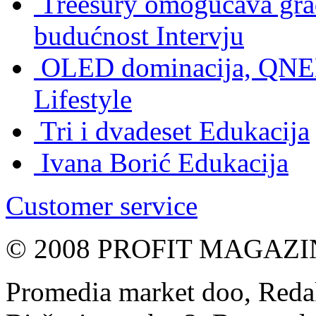
Treesury omogućava građ
budućnost
Intervju
OLED dominacija, QNED
Lifestyle
Tri i dvadeset
Edukacija
Ivana Borić
Edukacija
Customer service
© 2008 PROFIT MAGAZIN, 
Promedia market doo, Redak