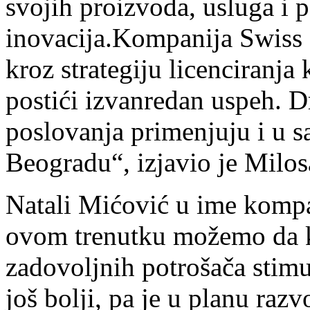
svojih proizvoda, usluga i 
inovacija.
Kompanija Swiss N
kroz strategiju licenciranja
postići
izvanredan
uspeh. D
poslovanja primenjuju i u s
Beogradu
“, izjavio je Milo
Natali
Mićović
u
ime
kompa
ovom
trenutku
mo
ž
emo
da
zadovoljnih
potro
š
a
ča stim
još bolji, pa je u planu raz