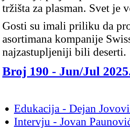
tržišta za plasman. Svet je ve
Gosti
su
imali
priliku
da
pr
asortimana
kompanije
Swis
najzastupljeniji
bili
deserti
.
Broj 190 -
Jun/Jul 2025
Edukacija - Dejan Jovovi
Intervju - Jovan Pauno