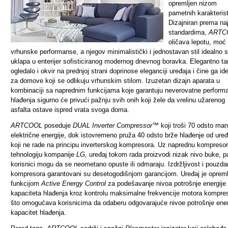
opremljen nizom
pametnih karakterist
Dizajniran prema na
standardima,
ARTC
oličava lepotu, moć 
vrhunske performanse, a njegov minimalistički i jednostavan stil idealno 
uklapa u enterijer sofisticiranog modernog dnevnog boravka. Elegantno t
ogledalo i okvir na prednjoj strani doprinose eleganciji uređaja i čine ga id
za domove koji se odlikuju vrhunskim stilom. Izuzetan dizajn aparata u
kombinaciji sa naprednim funkcijama koje garantuju neverovatne perform
hlađenja sigurno će privući pažnju svih onih koji žele da vrelinu užarenog
asfalta ostave ispred vrata svoga doma.
ARTCOOL
poseduje
DUAL Inverter Compressor™
koji troši 70 odsto man
električne energije, dok istovremeno pruža 40 odsto brže hlađenje od uređ
koji ne rade na principu inverterskog kompresora. Uz naprednu kompreso
tehnologiju kompanije
LG,
uređaj tokom rada proizvodi nizak nivo buke, p
korisnici mogu da se neometano opuste ili odmaraju. Izdržljivost i pouzda
kompresora garantovani su desetogodišnjom garancijom. Uređaj je opreml
funkcijom
Active Energy Control
za podešavanje nivoa potrošnje energije 
kapaciteta hlađenja kroz kontrolu maksimalne frekvencije motora kompre
što omogućava korisnicima da odaberu odgovarajuće nivoe potrošnje energ
kapacitet hlađenja.