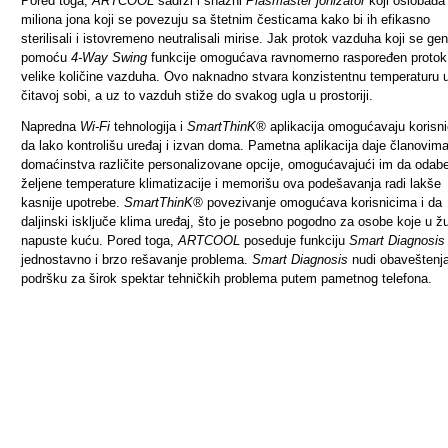
Pored toga,
ARTCOOL
sadrži i snažni
Plasmaster jonizator
koji oslobađa 
miliona jona koji se povezuju sa štetnim česticama kako bi ih efikasno
sterilisali i istovremeno neutralisali mirise. Jak protok vazduha koji se ge
pomoću
4-Way Swing
funkcije omogućava ravnomerno raspoređen protok
velike količine vazduha. Ovo naknadno stvara konzistentnu temperaturu 
čitavoj sobi, a uz to vazduh stiže do svakog ugla u prostoriji.
Napredna
Wi-Fi
tehnologija i
SmartThinK®
aplikacija omogućavaju korisn
da lako kontrolišu uređaj i izvan doma. Pametna aplikacija daje članovim
domaćinstva različite personalizovane opcije, omogućavajući im da odab
željene temperature klimatizacije i memorišu ova podešavanja radi lakše
kasnije upotrebe.
SmartThinK®
povezivanje omogućava korisnicima i da
daljinski isključe klima uređaj, što je posebno pogodno za osobe koje u žu
napuste kuću. Pored toga,
ARTCOOL
poseduje funkciju
Smart Diagnosi
jednostavno i brzo rešavanje problema.
Smart Diagnosis
nudi obaveštenja
podršku za širok spektar tehničkih problema putem pametnog telefona.