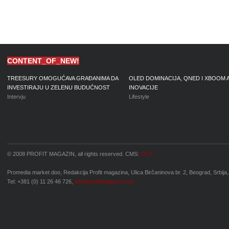
CONTENT_OF_NEW!
TREESURY OMOGUĆAVA GRAĐANIMA DA
OLED DOMINACIJA, QNED I XBOOM 
INVESTIRAJU U ZELENU BUDUĆNOST
INOVACIJE
Intervju
Lifestyle
© 2008 PROFIT MAGAZIN, all rights reserved. CMS:
OCP
Promedia market doo, Redakcija Profit magazina, Ulica Birčaninova br. 2, Beograd, Srbija,
Tel: +381 (0) 11 26 46 726,
info@profitmagazin.com