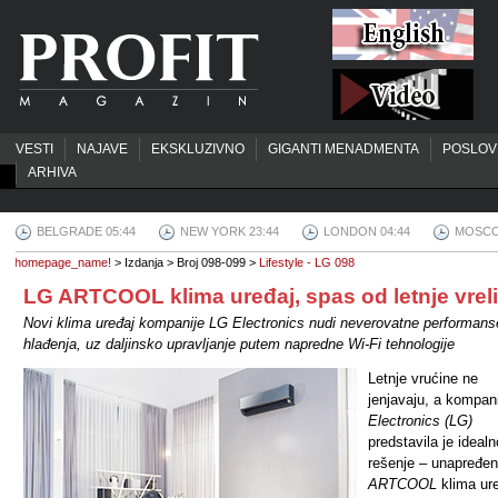
VESTI
NAJAVE
EKSKLUZIVNO
GIGANTI MENADMENTA
POSLOV
ARHIVA
BELGRADE 05:44
NEW YORK 23:44
LONDON 04:44
MOSCO
homepage_name!
> Izdanja > Broj 098-099 >
Lifestyle - LG 098
LG ARTCOOL klima uređaj, spas od letnje vrel
Novi klima uređaj kompanije LG Electronics nudi neverovatne performans
hlađenja, uz daljinsko upravljanje putem napredne Wi-Fi tehnologije
Letnje vrućine ne
jenjavaju, a kompan
Electronics (LG)
predstavila je idealn
rešenje – unapređen
ARTCOOL
klima ure