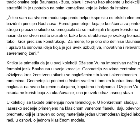
tradicionalne boje Bauhausa - žutu, plavu i crvenu kao akcente u kolekciji
strateški ih je upotrebio na onim komadima koje je želeo da istakne.
„Želeo sam da stvorim modu koja predstavlja ekspresiju estetskih elemen
bazičnih principa Bauhausa. Pored geometrije, koja je korišćena za printov
stroge i precizne siluete su omogućile da se materijali i krojevi koriste na
način da se stvori nešto izuzetno, kako kroz strukturiranje svakog komad
tako i kroz preciznu konstrukciju. Za mene, to je ono što definiše Bauhaus
i upravo ta osnovna ideja koja je još uvek uzbudljiva, inovativna i relevan
savremenoj ženi.“
Kritika je primetila da je u ovoj kolekciji Džejson Vu na impresivan način 
formalni jezik Bauhausa u svoje kreacije. Geometrija zauzima centralno 
oživljena kroz ženstvenu siluetu sa naglašenim strukom i akcentovanim
ramenima. Geometrijski printovi u čistim svetlim i tamnim kontrastima daj
naglasak na ravno krojenim suknjama, kaputima i haljinama. Džejson Vu
nikada ne koristi boju za ukrašavanje, ona je uvek odraz jasnog stava.
U kolekciji se takođe primenjuju nove tehnologije. U konkretnom slučaju,
lasersko sečenje primenjeno na klasičnom vunenom flanelu, daju odevn
predmetu koji je izrađen od ovog materijala jedan ultramoderan izgled iak
radi, u osnovi, o jednom klasičnom modelu.