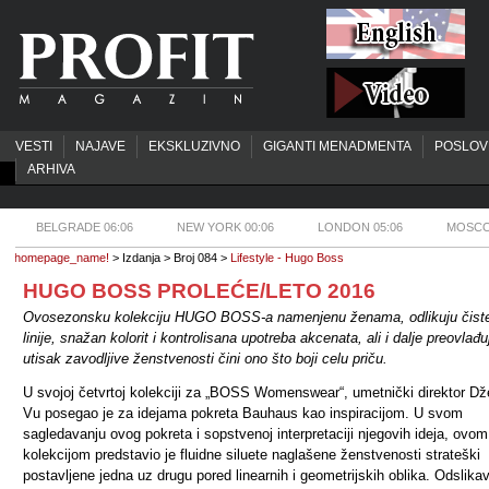
VESTI
NAJAVE
EKSKLUZIVNO
GIGANTI MENADMENTA
POSLOV
ARHIVA
BELGRADE 06:06
NEW YORK 00:06
LONDON 05:06
MOSCO
homepage_name!
> Izdanja > Broj 084 >
Lifestyle - Hugo Boss
HUGO BOSS PROLEĆE/LETO 2016
Ovosezonsku kolekciju HUGO BOSS-a namenjenu ženama, odlikuju čist
linije, snažan kolorit i kontrolisana upotreba akcenata, ali i dalje preovlađu
utisak zavodljive ženstvenosti čini ono što boji celu priču.
U svojoj četvrtoj kolekciji za „BOSS Womenswear“, umetnički direktor Dž
Vu posegao je za idejama pokreta Bauhaus kao inspiracijom. U svom
sagledavanju ovog pokreta i sopstvenoj interpretaciji njegovih ideja, ovom
kolekcijom predstavio je fluidne siluete naglašene ženstvenosti strateški
postavljene jedna uz drugu pored linearnih i geometrijskih oblika. Odslikav