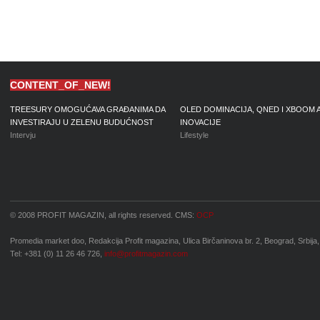
CONTENT_OF_NEW!
TREESURY OMOGUĆAVA GRAĐANIMA DA
OLED DOMINACIJA, QNED I XBOOM 
INVESTIRAJU U ZELENU BUDUĆNOST
INOVACIJE
Intervju
Lifestyle
© 2008 PROFIT MAGAZIN, all rights reserved. CMS:
OCP
Promedia market doo, Redakcija Profit magazina, Ulica Birčaninova br. 2, Beograd, Srbija,
Tel: +381 (0) 11 26 46 726,
info@profitmagazin.com