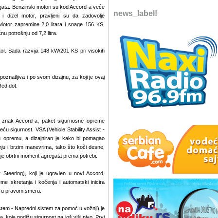
gata. Benzinski motori su kod Accord-a veće
news_label!
 dizel motor, pravljeni su da zadovolje
 Motor zapremine 2.0 litara i snage 156 KS,
u potrošnju od 7,2 litra.
tor. Sada razvija 148 kW/201 KS pri visokih
znatljiva i po svom dizajnu, za koji je ovaj
Red dot.
tni znak Accord-a, paket sigurnosne opreme
ću sigurnost. VSA (Vehicle Stability Assist -
dnu opremu, a dizajniran je kako bi pomagao
nju i brzim manevrima, tako što koči desne,
je obrtni moment agregata prema potrebi.
 Steering), koji je ugrađen u novi Accord,
me skretanja i kočenja i automatski inicira
e u pravom smeru.
tem - Napredni sistem za pomoć u vožnji) je
, koja podižu sigurnost na još viši nivo. Prvi