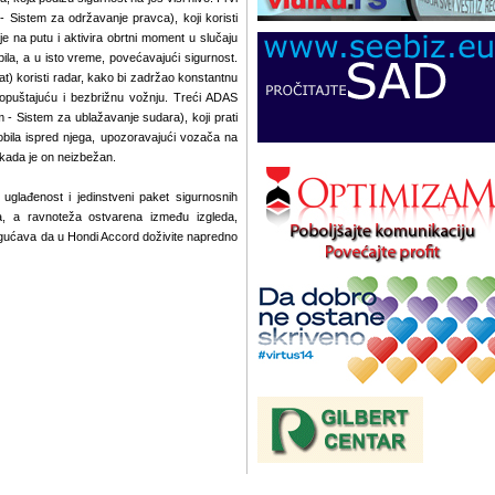
 Sistem za održavanje pravca), koji koristi
e na putu i aktivira obrtni moment u slučaju
la, a u isto vreme, povećavajući sigurnost.
) koristi radar, kako bi zadržao konstantnu
 opuštajuću i bezbrižnu vožnju. Treći ADAS
 - Sistem za ublažavanje sudara), koji prati
bila ispred njega, upozoravajući vozača na
kada je on neizbežan.
uglađenost i jedinstveni paket sigurnosnih
a, a ravnoteža ostvarena između izgleda,
mogućava da u Hondi Accord doživite napredno