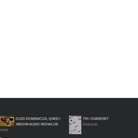
OLED DOMINACIJA, QNED I
TRI I DVADESET
XBOOM AUDIO INOVACIJE
Edukacija
estyle