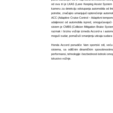
od ova tri je LKAS (Lane Keeping Assist System -
kameru za detekciju odstupanja automobila od linij
potrebe, značajno umanjujući opterećenje automobi
ACC (Adaptive Cruise Control – Adaptivni tempomat
udaljenost od automobila ispred, omogućavajući
sistem je CMBS (Collision Mitigation Brake System
razmak i brzinu vožnje između Accord-a i automo
mogući sudar, pomažući smanjenju uticaja sudara 
Honda Accord ponudiće Vam sportski stil, veću 
sistema, sa odličnim dinamičkim sposobnostim
performansi, tehnologije i bezbednosti istinski o
iskustvo vožnje.