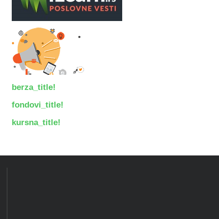
berza_title!
fondovi_title!
kursna_title!