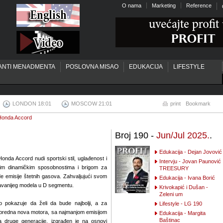
O nama
Marketing
Reference
ANTI MENADMENTA
POSLOVNA MISAO
EDUKACIJA
LIFESTYLE
LONDON 18:01
MOSCOW 21:01
print
Bookmark
 Honda Accord
Broj 190 -
Jun/Jul 2025.
.
Edukacija - Dejan Jovović
Honda Accord nudi sportski stil, uglađenost i
Intervju - Jovan Paunović
čnim dinamičkim sposobnostima i brigom za
TREESURY
de emisije štetnih gasova. Zahvaljujući svom
Edukacija - Ivana Borić
odavanijeg modela u D segmentu.
Krivokapić i Dušan -
Zeleni um
o pokazuje da želi da bude najbolji, a za
Lifestyle - LG 190
 napredna nova motora, sa najmanjom emisijom
Edukacija - Margita
Baštinac
ra druge generacije, izgrađen je na osnovi