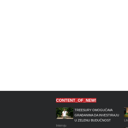
CONTENT_OF_NEW!
TREESURY OMOGUĆAVA
GRAĐANIMA DA INVESTIRAJU
U ZELENU BUDUĆNOST
Lif
Intervju