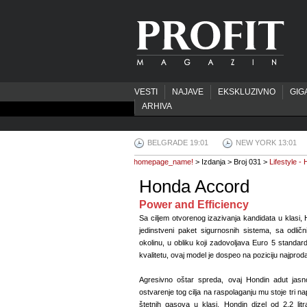
VESTI
NAJAVE
EKSKLUZIVNO
GIG
ARHIVA
BELGRADE 19:01
NEW YORK 13:01
homepage_name!
> Izdanja > Broj 031 >
Lifestyle -
Honda Accord
Power and Efficiency
Sa ciljem otvorenog izazivanja kandidata u klasi, 
jedinstveni paket sigurnosnih sistema, sa odli
okolinu, u obliku koji zadovoljava Euro 5 standar
kvalitetu, ovaj model je dospeo na poziciju najpr
Agresivno oštar spreda, ovaj Hondin adut jasn
ostvarenje tog cilja na raspolaganju mu stoje tri
štetnih gasova u klasi. Hondin dizel od 2.2 lit