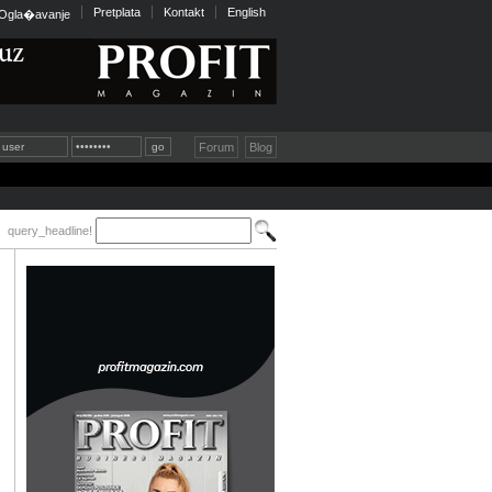
Pretplata
Kontakt
English
Ogla�avanje
Forum
Blog
query_headline!