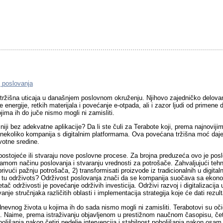
g poslovanja
a tržišna uticaja u današnjem poslovnom okruženju. Njihovo zajedničko delovanj
čne energije, retkih materijala i povećanje e-otpada, ali i zazor ljudi od prim
jima ih do juče nismo mogli ni zamisliti.
iji bez adekvatne aplikacije? Da li ste čuli za Terabote koji, prema najnoviji
 nekoliko kompanija s digitalnim platformama. Ova povećana tržišna moć daje g
ivotne sredine.
u postojeće ili stvaraju nove poslovne procese. Za brojna preduzeća ovo je posl
samom načinu poslovanja i stvaranju vrednosti za potrošače. Zahvaljujući tehn
rivući pažnju potrošača, 2) transformisati proizvode iz tradicionalnih u digitaln
e je tu održivots? Održivost poslovanja znači da se kompanija suočava sa ekon
tač održivosti je povećanje održivih investicija. Održivi razvoj i digitalizacij
je stručnjaka različitih oblasti i implementacija strategija koje će dati rezul
dnevnog života u kojima ih do sada nismo mogli ni zamisliti. Terabotovi su oči
e. Naime, prema istraživanju objavljenom u prestižnom naučnom časopisu, četbo
oboljšanja nakon četiri nedelje intervencija i stabilnost poboljšanja nakon osa