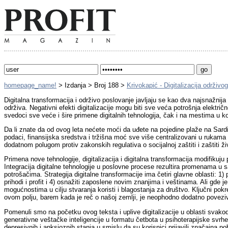
homepage_name!
> Izdanja > Broj 188 >
Krivokapić - Digitalizacija održivo
Digitalna transformacija i održivo poslovanje javljaju se kao dva najsnažnij
održiva. Negativni efekti digitalizacije mogu biti sve veća potrošnja elektri
svedoci sve veće i šire primene digitalnih tehnologija, čak i na mestima u ko
Da li znate da od ovog leta nećete moći da uđete na pojedine plaže na Sardin
podaci, finansijska sredstva i tržišna moć sve više centralizovani u rukama
dodatnom polugom protiv zakonskih regulativa o socijalnoj zaštiti i zaštiti ž
Primena nove tehnologije, digitalizacija i digitalna transformacija modifikuj
Integracija digitalne tehnologije u poslovne procese rezultira promenama u 
potrošačima. Strategija digitalne transformacije ima četiri glavne oblasti: 1) p
prihodi i profit i 4) osnažiti zaposlene novim znanjima i veštinama. Ali gd
mogućnostima u cilju stvaranja koristi i blagostanja za društvo. Ključni pokre
ovom polju, barem kada je reč o našoj zemlji, je neophodno dodatno povezivan
Pomenuli smo na početku ovog teksta i uplive digitalizacije u oblasti svako
generativne veštačke inteligencije u formatu četbota u psihoterapijske svrh
depresivnih i anksioznih stanja u smislu da su korisnici prijavili značajna p