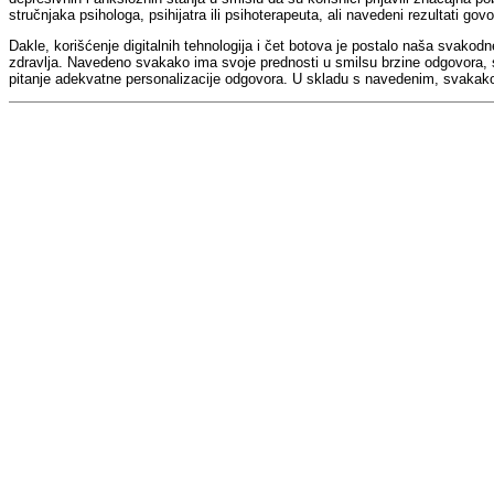
stručnjaka psihologa, psihijatra ili psihoterapeuta, ali navedeni rezultati g
Dakle, korišćenje digitalnih tehnologija i čet botova je postalo naša svako
zdravlja. Navedeno svakako ima svoje prednosti u smilsu brzine odgovora, st
pitanje adekvatne personalizacije odgovora. U skladu s navedenim, svakako m