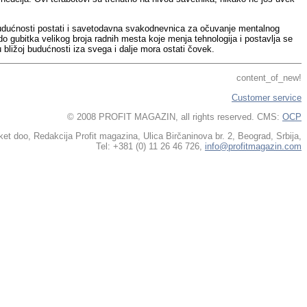
j budućnosti postati i savetodavna svakodnevnica za očuvanje mentalnog
o gubitka velikog broja radnih mesta koje menja tehnologija i postavlja se
bližoj budućnosti iza svega i dalje mora ostati čovek.
content_of_new!
Customer service
© 2008 PROFIT MAGAZIN, all rights reserved. CMS:
OCP
t doo, Redakcija Profit magazina, Ulica Birčaninova br. 2, Beograd, Srbija,
Tel: +381 (0) 11 26 46 726,
info@profitmagazin.com