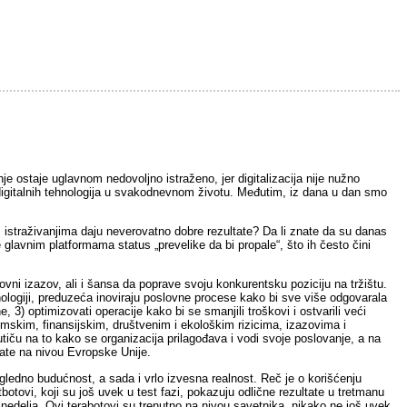
e ostaje uglavnom nedovoljno istraženo, jer digitalizacija nije nužno
ene digitalnih tehnologija u svakodnevnom životu. Međutim, iz dana u dan smo
m istraživanjima daju neverovatno dobre rezultate? Da li znate da su danas
lavnim platformama status „prevelike da bi propale“, što ih često čini
ovni izazov, ali i šansa da poprave svoju konkurentsku poziciju na tržištu.
ologiji, preduzeća inoviraju poslovne procese kako bi sve više odgovarala
e, 3) optimizovati operacije kako bi se smanjili troškovi i ostvarili veći
omskim, finansijskim, društvenim i ekološkim rizicima, izazovima i
a utiču na to kako se organizacija prilagođava i vodi svoje poslovanje, a na
tate na nivou Evropske Unije.
gledno budućnost, a sada i vrlo izvesna realnost. Reč je o korišćenju
tovi, koji su još uvek u test fazi, pokazuju odlične rezultate u tretmanu
m nedelja. Ovi terabotovi su trenutno na nivou savetnika, nikako ne još uvek