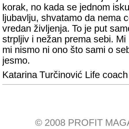
korak, no kada se jednom isku
ljubavlju, shvatamo da nema ce
vredan življenja. To je put sam
strpljiv i nežan prema sebi. M
mi nismo ni ono što sami o se
jesmo.
Katarina Turčinović Life coach
© 2008 PROFIT MAGAZI