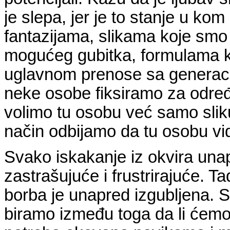
je slepa, jer je to stanje u k
fantazijama, slikama koje smo 
mogućeg gubitka, formulama ko
uglavnom prenose sa generaci
neke osobe fiksiramo za određe
volimo tu osobu već samo sliku 
način odbijamo da tu osobu vi
Svako iskakanje iz okvira unap
zastrašujuće i frustrirajuće. Ta
borba je unapred izgubljena
biramo između toga da li ćemo bi