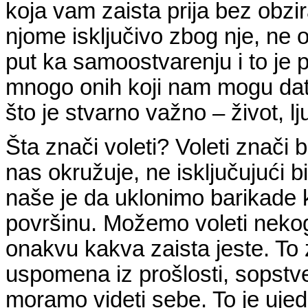
koja vam zaista prija bez obzira
njome isključivo zbog nje, ne ob
put ka samoostvarenju i to je 
mnogo onih koji nam mogu dati 
što je stvarno važno – život, l
Šta znači voleti? Voleti znači 
nas okružuje, ne isključujući bi
naše je da uklonimo barikade k
površinu. Možemo voleti neko
onakvu kakva zaista jeste. To
uspomena iz prošlosti, sopstven
moramo videti sebe. To je ujedn