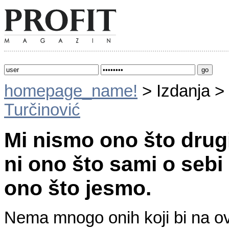
homepage_name!
> Izdanja >
Turčinović
Mi nismo ono što drug
ni ono što sami o sebi
ono što jesmo.
Nema mnogo onih koji bi na ov