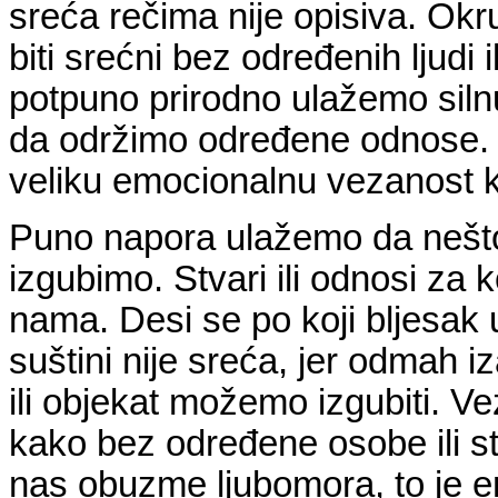
sreća rečima nije opisiva. Ok
biti srećni bez određenih ljudi 
potpuno prirodno ulažemo silnu
da održimo određene odnose. T
veliku emocionalnu vezanost k
Puno napora ulažemo da nešto
izgubimo. Stvari ili odnosi z
nama. Desi se po koji bljesak 
suštini nije sreća, jer odmah 
ili objekat možemo izgubiti. V
kako bez određene osobe ili s
nas obuzme ljubomora, to je e