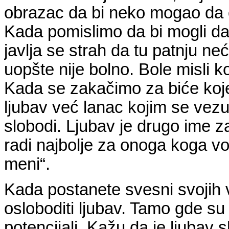
obrazac da bi neko mogao da 
Kada pomislimo da bi mogli da
javlja se strah da tu patnju n
uopšte nije bolno. Bole misli ko
Kada se zakačimo za biće koje
ljubav već lanac kojim se vez
slobodi. Ljubav je drugo ime za
radi najbolje za onoga koga voli
meni“.
Kada postanete svesni svojih v
osloboditi ljubav. Tamo gde su 
potencijali. Kažu da je ljubav 