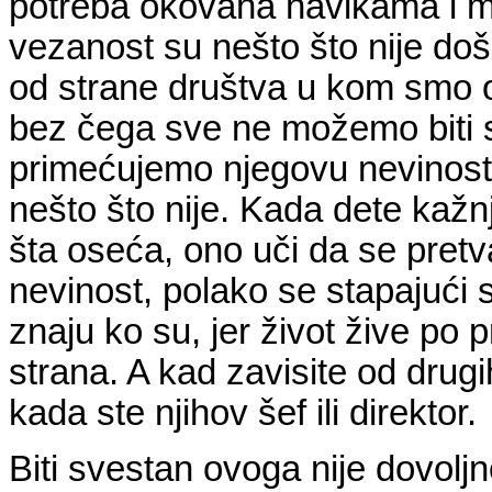
potreba okovana navikama i m
vezanost su nešto što nije do
od strane društva u kom smo o
bez čega sve ne možemo biti s
primećujemo njegovu nevinost
nešto što nije. Kada dete kažnj
šta oseća, ono uči da se pretva
nevinost, polako se stapajući s
znaju ko su, jer život žive po
strana. A kad zavisite od drugi
kada ste njihov šef ili direktor.
Biti svestan ovoga nije dovoljn