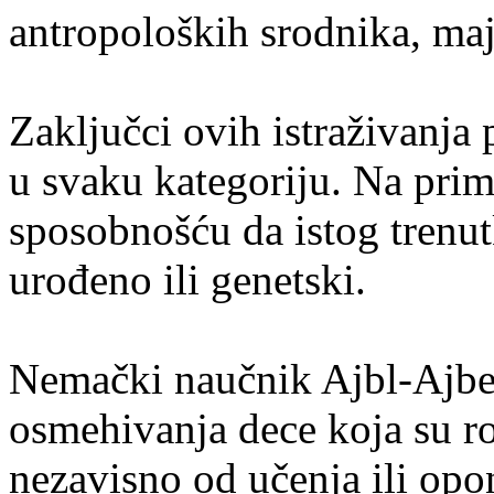
antropoloških srodnika, ma
Zaključci ovih istraživanja
u svaku kategoriju. Na prim
sposobnošću da istog trenutk
urođeno ili genetski.
Nemački naučnik Ajbl-Ajbesf
osmehivanja dece koja su ro
nezavisno od učenja ili opon