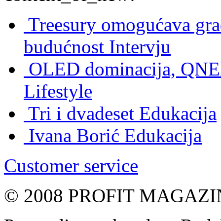
Treesury omogućava građ
budućnost
Intervju
OLED dominacija, QNED
Lifestyle
Tri i dvadeset
Edukacija
Ivana Borić
Edukacija
Customer service
© 2008 PROFIT MAGAZIN, 