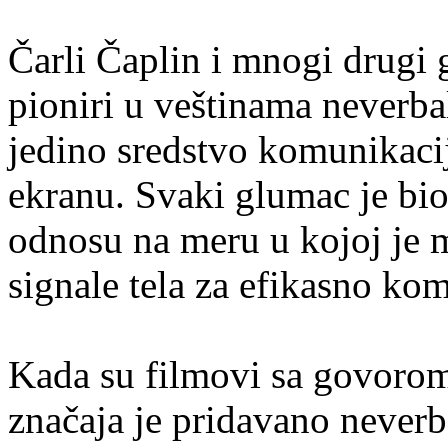
Čarli Čaplin i mnogi drugi 
pioniri u veštinama neverba
jedino sredstvo komunikacij
ekranu. Svaki glumac je bio 
odnosu na meru u kojoj je m
signale tela za efikasno kom
Kada su filmovi sa govorom
značaja je pridavano never