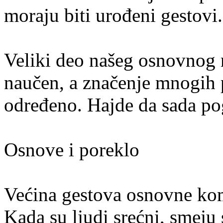
moraju biti urođeni gestovi.
Veliki deo našeg osnovnog 
naučen, a značenje mnogih p
određeno. Hajde da sada po
Osnove i poreklo
Većina gestova osnovne komu
Kada su ljudi srećni, smeju s