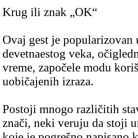
Krug ili znak „OK“
Ovaj gest je popularizovan
devetnaestog veka, očigledn
vreme, započele modu korišć
uobičajenih izraza.
Postoji mnogo različitih st
znači, neki veruju da stoji u
koje je pogrešno napisano k