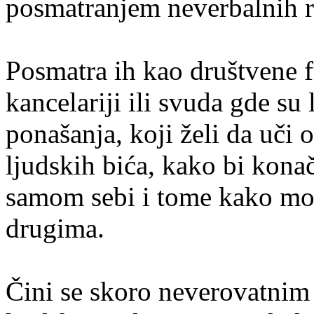
posmatranjem neverbalnih re
Posmatra ih kao društvene fu
kancelariji ili svuda gde su 
ponašanja, koji želi da uči 
ljudskih bića, kako bi kona
samom sebi i tome kako mož
drugima.
Čini se skoro neverovatnim