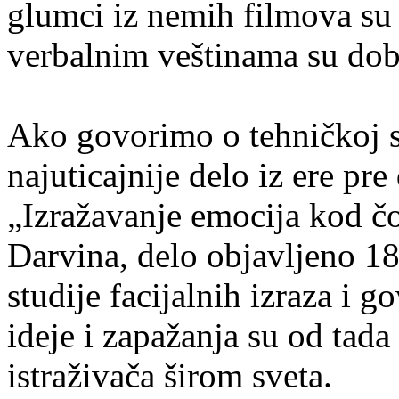
glumci iz nemih filmova su 
verbalnim veštinama su dobi
Ako govorimo o tehničkoj s
najuticajnije delo iz ere pr
„Izražavanje emocija kod čo
Darvina, delo objavljeno 1
studije facijalnih izraza i 
ideje i zapažanja su od tad
istraživača širom sveta.