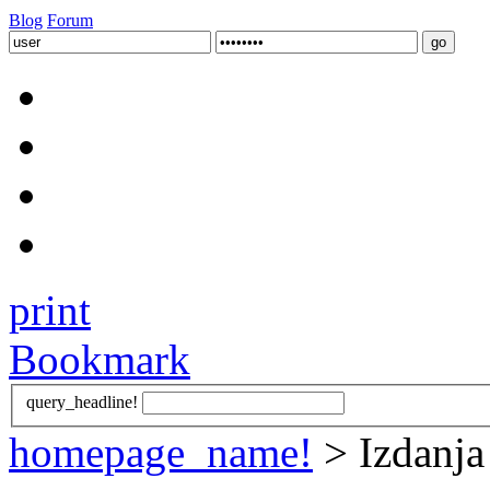
Blog
Forum
print
Bookmark
query_headline!
homepage_name!
> Izdanja