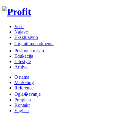
Vesti
Najave
Ekskluzivno
Giganti menadmenta
Poslovna misao
Edukacija
Lifestyle
Arhiva
O nama
Marketing
Reference
Ogla�avanje
Pretplata
Kontakt
English