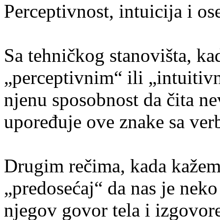
Perceptivnost, intuicija i os
Sa tehničkog stanovišta, 
„perceptivnim“ ili „intuiti
njenu sposobnost da čita ne
upoređuje ove znake sa ver
Drugim rečima, kada kažemo
„predosećaj“ da nas je neko
njegov govor tela i izgovore