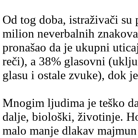
Od tog doba, istraživači su p
milion neverbalnih znakova 
pronašao da je ukupni utic
reči), a 38% glasovni (uklj
glasu i ostale zvuke), dok 
Mnogim ljudima je teško da 
dalje, biološki, životinje. 
malo manje dlakav majmun k