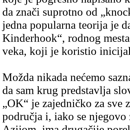
da znači suprotno od „knock
jedna popularna teorija je 
Kinderhook“, rodnog mesta
veka, koji je koristio inici
Možda nikada nećemo saznati 
da sam krug predstavlja sl
„OK“ je zajedničko za sve 
područja i, iako se njegovo
Azijom, ima drugačije pore