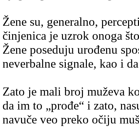
Žene su, generalno, percept
činjenica je uzrok onoga što
Žene poseduju urođenu spos
neverbalne signale, kao i da
Zato je mali broj muževa ko
da im to „prođe“ i zato, na
navuče veo preko očiju mušk