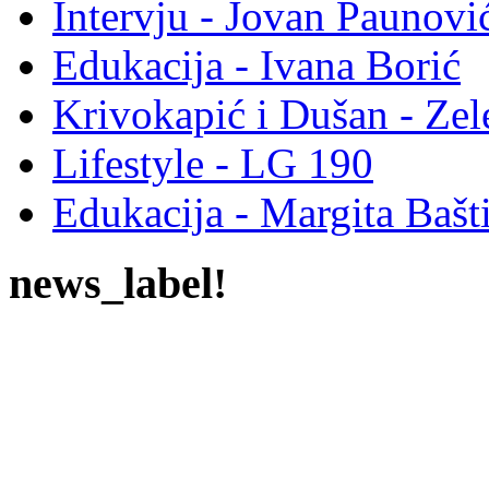
Intervju - Jovan Pauno
Edukacija - Ivana Borić
Krivokapić i Dušan - Ze
Lifestyle - LG 190
Edukacija - Margita Bašt
news_label!